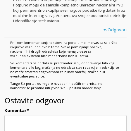
Potpuno mogu da zamislii kompletno umrezen nacionalni PVO
koji permanentno skupllja sve moguce podatke (big data) i kroz
machine learning razvija/usavrsava svoje sposobnisti detekcije
i identifikacije stelt aviona…
Odgovori
Prilikom komentarisanja tekstova na portalu molimo vas da se držite
isključivo vazduhoplovnih tema. Svako pominjanje politike,
nacionalnih i drugih odrednica koje nemaju veze sa
vazduhoplovstvom biće moderisano bez izuzetka.
Svi komentari na portalu su predmoderisani, odobravanje bilo kog
komentara bilo kog značenja ne odražava stav redakcije i redakcija se
ne može smatrati odgovornom za njihov sadržaj, značenje ili
eventualne posledice.
Tango Six portal, osim gore navedenih opštih smernica, ne
komentariše privatno niti javno svoju politiku moderisanja
Ostavite odgovor
Komentar
*