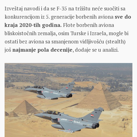
Izveštaj navodi i da se F-35 na tržištu neće suočiti sa
konkurencijom iz 5. generacije borbenih aviona
sve do
kraja 2020-tih godina.
Flote borbenih aviona
bliskoistočnih zemalja, osim Turske i Izraela, mogle bi
ostati bez aviona sa smanjenom vidljivošću (stealth)
još
najmanje pola decenije
, dodaje se u analizi.