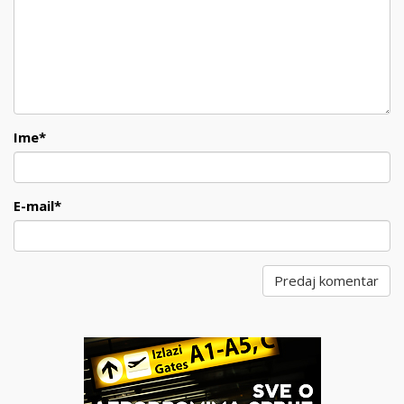
Ime
*
E-mail
*