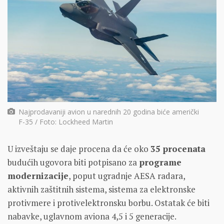
Najprodavaniji avion u narednih 20 godina biće američki
F-35 / Foto: Lockheed Martin
U izveštaju se daje procena da će oko
35 procenata
budućih ugovora biti potpisano za
programe
modernizacije
, poput ugradnje AESA radara,
aktivnih zaštitnih sistema, sistema za elektronske
protivmere i protivelektronsku borbu. Ostatak će biti
nabavke, uglavnom aviona 4,5 i 5 generacije.