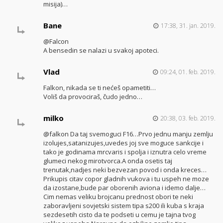
misija)…
Bane
17:38, 31. jan. 2019.
@Falcon
A bensedin se nalazi u svakoj apoteci.
Vlad
09:24, 01. feb. 2019.
Falkon, nikada se ti nećeš opametiti…
Voliš da provociraš, čudo jedno…
milko
20:38, 03. feb. 2019.
@falkon Da taj svemoguci F16…Prvo jednu manju zemlju
izolujes,satanizujes,uvedes joj sve moguce sankcije i
tako je godinama mrcvaris i spolja i iznutra celo vreme
glumeci nekog mirotvorca.A onda osetis taj
trenutak,nadjes neki bezvezan povod i onda kreces…
Prikupis citav copor gladnih vukova i tu uspeh ne moze
da izostane,bude par oborenih aviona i idemo dalje…
Cim nemas veliku brojcanu prednost obori te neki
zaboravljeni sovjetski sistem tipa s200 ili kuba s kraja
sezdesetih cisto da te podseti u cemu je tajna tvog