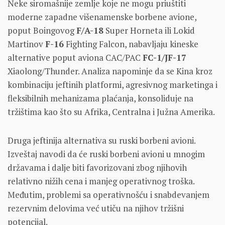
Neke siromašnije zemlje koje ne mogu priuštiti
moderne zapadne višenamenske borbene avione,
poput Boingovog
F/A-18
Super Horneta ili Lokid
Martinov
F-16
Fighting Falcon, nabavljaju kineske
alternative poput aviona CAC/PAC
FC-1/JF-17
Xiaolong/Thunder. Analiza napominje da se Kina kroz
kombinaciju jeftinih platformi, agresivnog marketinga i
fleksibilnih mehanizama plaćanja, konsoliduje na
tržištima kao što su Afrika, Centralna i Južna Amerika.
Druga jeftinija alternativa su ruski borbeni avioni.
Izveštaj navodi da će ruski borbeni avioni u mnogim
državama i dalje biti favorizovani zbog njihovih
relativno nižih cena i manjeg operativnog troška.
Međutim, problemi sa operativnošću i snabdevanjem
rezervnim delovima već utiču na njihov tržišni
potencijal.