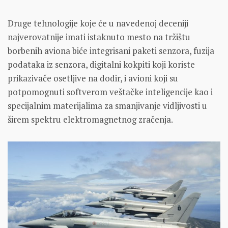
Druge tehnologije koje će u navedenoj deceniji
najverovatnije imati istaknuto mesto na tržištu
borbenih aviona biće integrisani paketi senzora, fuzija
podataka iz senzora, digitalni kokpiti koji koriste
prikazivače osetljive na dodir, i avioni koji su
potpomognuti softverom veštačke inteligencije kao i
specijalnim materijalima za smanjivanje vidljivosti u
širem spektru elektromagnetnog zračenja.