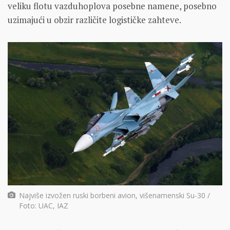
veliku flotu vazduhoplova posebne namene, posebno
uzimajući u obzir različite logističke zahteve.
Najviše izvožen ruski borbeni avion, višenamenski Su-30 /
Foto: UAC, IAZ