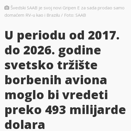
Švedski SAAB je svoj novi Gripen E za sada prodao samo
domaćem RV-u kao i Brazilu / Foto: SAAB
U periodu od 2017.
do 2026. godine
svetsko tržište
borbenih aviona
moglo bi vredeti
preko 493 milijarde
dolara