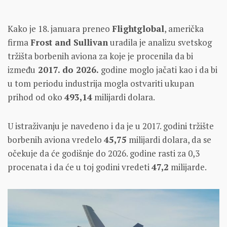
Kako je 18. januara preneo
Flightglobal
, američka
firma
Frost and Sullivan
uradila je analizu svetskog
tržišta borbenih aviona za koje je procenila da bi
između
2017. do 2026.
godine moglo jačati kao i da bi
u tom periodu industrija mogla ostvariti ukupan
prihod od oko
493,14
milijardi dolara.
U istraživanju je navedeno i da je u 2017. godini tržište
borbenih aviona vredelo
45,75
milijardi dolara, da se
očekuje da će godišnje do 2026. godine rasti za 0,3
procenata i da će u toj godini vredeti
47,2
milijarde.