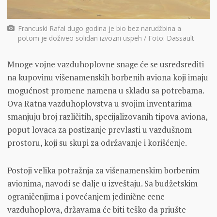
Francuski Rafal dugo godina je bio bez narudžbina a
potom je doživeo solidan izvozni uspeh / Foto: Dassault
Mnoge vojne vazduhoplovne snage će se usredsrediti
na kupovinu višenamenskih borbenih aviona koji imaju
mogućnost promene namena u skladu sa potrebama.
Ova Ratna vazduhoplovstva u svojim inventarima
smanjuju broj različitih, specijalizovanih tipova aviona,
poput lovaca za postizanje prevlasti u vazdušnom
prostoru, koji su skupi za održavanje i korišćenje.
Postoji velika potražnja za višenamenskim borbenim
avionima, navodi se dalje u izveštaju. Sa budžetskim
ograničenjima i povećanjem jedinične cene
vazduhoplova, državama će biti teško da priušte