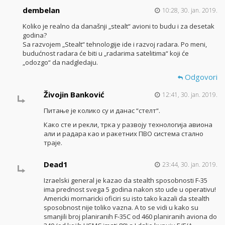
dembelan
10:28, 30. jan. 2019.
Koliko je realno da današnji „stealt“ avioni to budu i za desetak
godina?
Sa razvojem „Stealt“ tehnologije ide i razvoj radara. Po meni,
budućnost radara će biti u „radarima satelitima“ koji će
„odozgo“ da nadgledaju.
Odgovori
Živojin Banković
12:41, 30. jan. 2019.
Питање је колико су и данас “стелт“.
Како сте и рекли, трка у развоју технологија авиона
али и радара као и ракетних ПВО система стално
траје.
Dead1
23:44, 30. jan. 2019.
Izraelski general je kazao da stealth sposobnosti F-35
ima prednost svega 5 godina nakon sto ude u operativu!
Americki mornaricki oficiri su isto tako kazali da stealth
sposobnost nije toliko vazna. A to se vidi u kako su
smanjili broj planiranih F-35C od 460 planiranih aviona do