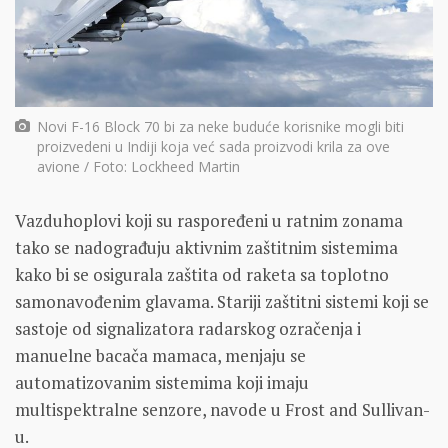
Novi F-16 Block 70 bi za neke buduće korisnike mogli biti
proizvedeni u Indiji koja već sada proizvodi krila za ove
avione / Foto: Lockheed Martin
Vazduhoplovi koji su raspoređeni u ratnim zonama
tako se nadograđuju aktivnim zaštitnim sistemima
kako bi se osigurala zaštita od raketa sa toplotno
samonavođenim glavama. Stariji zaštitni sistemi koji se
sastoje od signalizatora radarskog ozračenja i
manuelne bacača mamaca, menjaju se
automatizovanim sistemima koji imaju
multispektralne senzore, navode u Frost and Sullivan-
u.