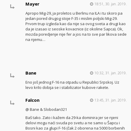
Mayer
18:51, 30. jan. 2019.
Apropo Mig-29, ja proletos u Berlinu na ILA i tu skoro pa
jedan pored drugog stoje F-35 i mislim poljski Mig-29.
Prvom trup izgleda kao da nije sa ovog sveta a drugi kao
da je izasao iz seoske kovacnice (iz okoline Sapca). Ok,
mozda poredjenje nije fer a jos na to sve par likova sede
na njemu…
Bane
10:32, 31. jan. 2019.
Eno još jednog F-16 na otpadu u Republici Srpskoj. Uz
levo krilo dobija se i stabilizator kubove rakete.
Falcon
13:45, 31. jan. 2019.
@ Bane & Slobodan321
Baš tako. Zato i kažem da 29-ka dominira jer se njeni
delovi mogu naći svuda po svetu a ne samo u Šapcu i
Bosni kao za glupi F-16 (čak 2 oborena na 5000 borbenih