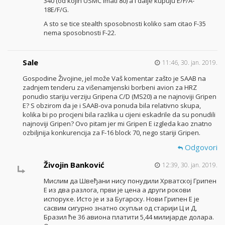
340 (od kojih USMC imati 80) a I dalje kupuju E/F/A-
18E/F/G.
A sto se tice stealth sposobnosti koliko sam citao F-35
nema sposobnosti F-22.
Sale
11:46, 30. jan. 2019.
Gospodine Živojine, jel može Vaš komentar zašto je SAAB na
zadnjem tenderu za višenamjenski borbeni avion za HRZ
ponudio stariju verziju Gripena C/D (MS20) a ne najnoviji Gripen
E? S obzirom da je i SAAB-ova ponuda bila relativno skupa,
kolika bi po procjeni bila razlika u cijeni eskadrile da su ponudili
najnoviji Gripen? Ovo pitam jer mi Gripen E izgleda kao znatno
ozbiljnija konkurencija za F-16 block 70, nego stariji Gripen.
Odgovori
Živojin Banković
12:39, 30. jan. 2019.
Мислим да Швеђани нису понудили Хрватској Грипен
Е из два разлога, први је цена а други рокови
испоруке. Исто је и за Бугарску. Нови Грипен Е је
сасвим сигурно знатно скупљи од старији Ц и Д,
Бразил ће 36 авиона платити 5,44 милијарде долара.