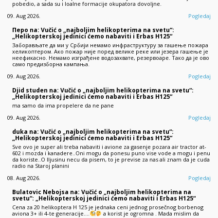
pobedio, a sada su i loalne formacije okupatora dovoljne.
09. Aug 2026.
Pogledaj
Перо na: Vučić o „najboljim helikopterima na svetu“:
„Helikopterskoj jedinici ćemo nabaviti i Erbas H125“
Заборављате да ми у Србији немамо инфраструктуру за гашење пожара
хеликоптером. Ако пожар није поред велике реке или језера гашење је
неефикасно. Немамо изграђене водозахвате, резервоаре. Тако да је ово
само предизборна кампања.
09. Aug 2026.
Pogledaj
Djid studen na: Vučić o „najboljim helikopterima na svetu“:
„Helikopterskoj jedinici ćemo nabaviti i Erbas H125“
ma samo da ima propelere da ne pane
09. Aug 2026.
Pogledaj
duka na: Vučić o „najboljim helikopterima na svetu“:
„Helikopterskoj jedinici ćemo nabaviti i Erbas H125“
Sve ovo je super ali treba nabaviti i avione za gasenje pozara air tractor at-
602 i mozda i kanadere..Oni mogu da ponesu puno vise vode a mogu i penu
da koriste..O Iljusinu necu da pisem, to je previse za nas ali znam da je cuda
radio na Staroj planini
08. Aug 2026.
Pogledaj
Bulatovic Nebojsa na: Vučić o „najboljim helikopterima na
svetu“: „Helikopterskoj jedinici ćemo nabaviti i Erbas H125“
Cena za 20 helikoptera H 125 je jednaka ceni jednog prosečnog borbenog
aviona 3+ ili 4-te generacije....
a korist je ogromna . Mada mislim da