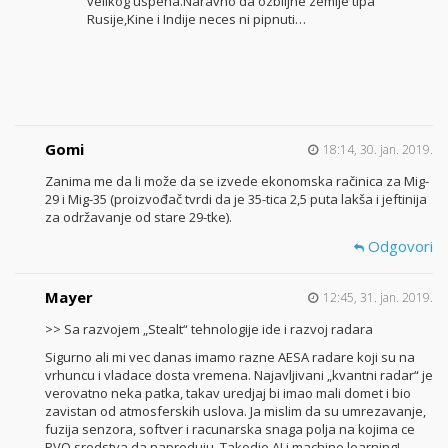
velikog uspeha.Naravno da ozbiljne zemlje tipa
Rusije,Kine i Indije neces ni pipnuti…
Gomi
18:14, 30. jan. 2019.
Zanima me da li može da se izvede ekonomska račinica za Mig-
29 i Mig-35 (proizvođač tvrdi da je 35-tica 2,5 puta lakša i jeftinija
za održavanje od stare 29-tke).
Odgovori
Mayer
12:45, 31. jan. 2019.
>> Sa razvojem „Stealt“ tehnologije ide i razvoj radara
Sigurno ali mi vec danas imamo razne AESA radare koji su na
vrhuncu i vladace dosta vremena. Najavljivani „kvantni radar“ je
verovatno neka patka, takav uredjaj bi imao mali domet i bio
zavistan od atmosferskih uslova. Ja mislim da su umrezavanje,
fuzija senzora, softver i racunarska snaga polja na kojima ce
PVO sredstva da napreduju. Takodje AI i machine learning!