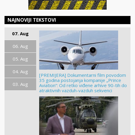
NAJNOVIJI TEKSTOVI
07. Aug
06. Aug
05. Aug
04. Aug
[PREMIJERA] Dokumentarni film povodom
35 godina postojanja kompanije „Prince
03. Aug
Aviation“: Od retko viđene arhive 90-tih do
atraktivnih vazduh-vazduh sekvenci