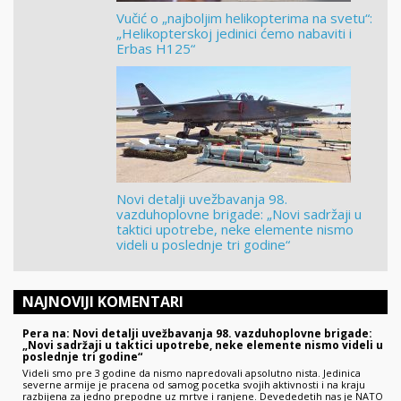
Vučić o „najboljim helikopterima na svetu“:
„Helikopterskoj jedinici ćemo nabaviti i
Erbas H125“
Novi detalji uvežbavanja 98.
vazduhoplovne brigade: „Novi sadržaji u
taktici upotrebe, neke elemente nismo
videli u poslednje tri godine“
NAJNOVIJI KOMENTARI
Pera na: Novi detalji uvežbavanja 98. vazduhoplovne brigade:
„Novi sadržaji u taktici upotrebe, neke elemente nismo videli u
poslednje tri godine“
Videli smo pre 3 godine da nismo napredovali apsolutno nista. Jedinica
severne armije je pracena od samog pocetka svojih aktivnosti i na kraju
razbijena za jedno prepodne uz mrtve i ranjene. Devededetih nas je NATO