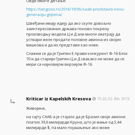
Овде имате детаље:
https://tangosix.rs/2016/19/05/saab-predstavio-novu-
generaciju-gripena/
Швеђани имају идеју да ако скупе довољно
заинтересованих држава поново покрену
производњу модела Ц и Д али многи сматрају да
уствари желе продати половне авиона из својих
вишкова и да их представе као нове.
Слажем се да је Грипен Е прави конкурент Ф-16 Блок
70 и да старији Грипен Ц и Д свакако не може да се
мери са најновијом верзијом Ф-16.
Kriticar iz Kapelskih Kresova
19:26, 02. feb. 2019.
Живојине,
на сајту СААБ-а је стајало да је Бразил своје авионе
платио 39,6 милијарди Круна, што је мање од 5,44
милијарди $, па мало појашњење ако може