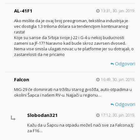
AL-41F1
13:31, 30. jan. 2019.
Ako mislite da je ovaj broj preogroman, tekstilna industrija je
vec dostigla 1.3 triliona dolara sa tendencijom kontinuiranog
rasta!
Koje su sanse da Srbija svoje J-22 i G-4 u nekoj buducnosti
zameni sa JF-17? Naravno kad bude skroz zavrsen dvosed.
Nema vise smisla ulagati novac u te platforme jer su dotrajali, o
zastarelosti da ne pricamo
Odgovori
Falcon
16:49, 30. jan. 2019.
MiG-29 će dominirati na tržištu starog gvožđa, auto-otpadima u
okolini Šapca i našem RV-u. Najjači u regionu…
Odgovori
Slobodan321
17:12, 30. jan. 2019.
Kažu da u Šapcu na otpadu možeš naći sve za Falcona,tj.
za F16…