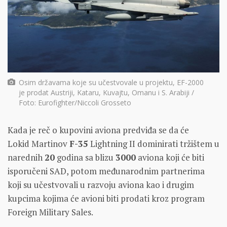
Osim državama koje su učestvovale u projektu, EF-2000
je prodat Austriji, Kataru, Kuvajtu, Omanu i S. Arabiji /
Foto: Eurofighter/Niccoli Grosseto
Kada je reč o kupovini aviona predviđa se da će
Lokid Martinov
F-35
Lightning II dominirati tržištem u
narednih
20
godina sa blizu
3000
aviona koji će biti
isporučeni SAD, potom međunarodnim partnerima
koji su učestvovali u razvoju aviona kao i drugim
kupcima kojima će avioni biti prodati kroz program
Foreign Military Sales.