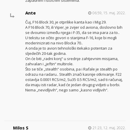
zapadnim i istocnim sistemima.
Ante
06:59, 15. maj. 2022.
Čuj, F16 Block 30, je otprilike kanta kao i Mig 29.
A F16 Block 70, ili Viper, je zvijer od aviona, doslovno bih
se dvoumio između njega i F-35, da se ima para za to..
U tekstu se očito govori o starijima F-16, koje bi mogli
moderinizirati na nivo Blocka 70..
A onda je to avion tehnološki itekako potentan za
sljedečih 20-tak godina.
On će biti „radni konj“ u srednje zahtjevnim misijama,
zahvalan i „jeftin“ multirole.
Što se tiče „stealth“ osobina, pa i Rafale je stealth po
odrazu na radaru.. Stealth znači kasnije otkrivanje. F22
ostavlja 0.0001 RCS/m2, Su35 0.5 RCS/m2, sad ti računaj,
da imaju isti radar, kad će jedan drugog vidjeti u borbi.
Nema „nevidljivih“, nego samo „kasno vidljivih“.
Milos S
21:23, 12. maj. 2022.