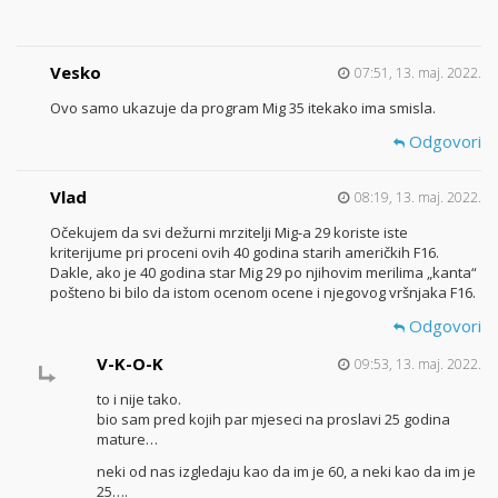
Vesko
07:51, 13. maj. 2022.
Ovo samo ukazuje da program Mig 35 itekako ima smisla.
Odgovori
Vlad
08:19, 13. maj. 2022.
Očekujem da svi dežurni mrzitelji Mig-a 29 koriste iste
kriterijume pri proceni ovih 40 godina starih američkih F16.
Dakle, ako je 40 godina star Mig 29 po njihovim merilima „kanta“
pošteno bi bilo da istom ocenom ocene i njegovog vršnjaka F16.
Odgovori
V-K-O-K
09:53, 13. maj. 2022.
to i nije tako.
bio sam pred kojih par mjeseci na proslavi 25 godina
mature…
neki od nas izgledaju kao da im je 60, a neki kao da im je
25….