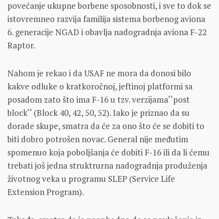
povećanje ukupne borbene sposobnosti, i sve to dok se
istovremneo razvija familija sistema borbenog aviona
6. generacije NGAD i obavlja nadogradnja aviona F-22
Raptor.
Nahom je rekao i da USAF ne mora da donosi bilo
kakve odluke o kratkoročnoj, jeftinoj platformi sa
posadom zato što ima F-16 u tzv. verzijama‘‘post
block‘‘ (Block 40, 42, 50, 52). Iako je priznao da su
dorade skupe, smatra da će za ono što će se dobiti to
biti dobro potrošen novac. General nije međutim
spomenuo koja poboljšanja će dobiti F-16 ili da li ćemu
trebati još jedna struktrurna nadogradnja produženja
životnog veka u programu SLEP (Service Life
Extension Program).