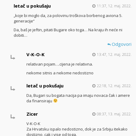
letač u pokušaju
11:37, 12. maj. 2022.
„koje bi moglo da, za polovinu troškova borbenog aviona 5.
generacije“
Da, baš je jeftin, pitati Bugare oko toga… Na kraju ih neće ni
dobiti…
Odgovori
V-K-O-K
13:47, 12. maj. 2022.
relativan pojam….cijena je relativna.
nekome sitnis a nekome nedostizno
letač u pokušaju
22:18, 12. maj. 2022.
Da, Bugari su bogata nacija pa imaju novaca čak i amere
da finansiraju
Zicer
08:37, 13. maj. 2022.
V-K-O-K
Za Hrvatsku ispalo nedostizno, dok je za Srbiju itekako
dostizno, cak i vise od toga.