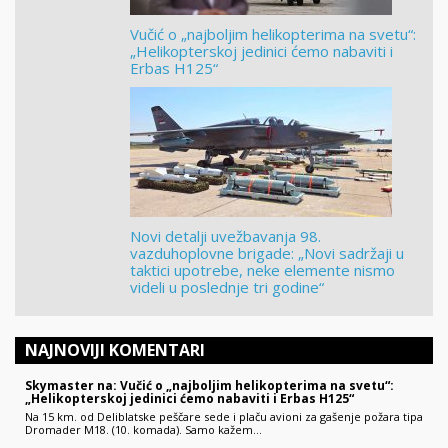
Vučić o „najboljim helikopterima na svetu“:
„Helikopterskoj jedinici ćemo nabaviti i
Erbas H125“
Novi detalji uvežbavanja 98.
vazduhoplovne brigade: „Novi sadržaji u
taktici upotrebe, neke elemente nismo
videli u poslednje tri godine“
NAJNOVIJI KOMENTARI
Skymaster na: Vučić o „najboljim helikopterima na svetu“:
„Helikopterskoj jedinici ćemo nabaviti i Erbas H125“
Na 15 km. od Deliblatske peščare sede i plaču avioni za gašenje požara tipa
Dromader M18. (10. komada). Samo kažem...