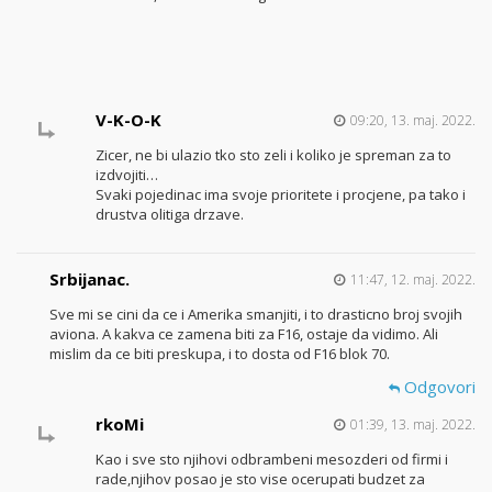
V-K-O-K
09:20, 13. maj. 2022.
Zicer, ne bi ulazio tko sto zeli i koliko je spreman za to
izdvojiti…
Svaki pojedinac ima svoje prioritete i procjene, pa tako i
drustva olitiga drzave.
Srbijanac.
11:47, 12. maj. 2022.
Sve mi se cini da ce i Amerika smanjiti, i to drasticno broj svojih
aviona. A kakva ce zamena biti za F16, ostaje da vidimo. Ali
mislim da ce biti preskupa, i to dosta od F16 blok 70.
Odgovori
rkoMi
01:39, 13. maj. 2022.
Kao i sve sto njihovi odbrambeni mesozderi od firmi i
rade,njihov posao je sto vise ocerupati budzet za