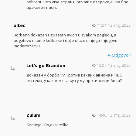
odbranu i sto vise strpati u privatne dzepove,ali na fino
upakovan nacin.
altec
11:54, 12. maj. 2022.
Borbeno dokazan i izuzetan avion u svakom pogledu, a
pogotovo u tome koliko se i dalje ulaze u njega i njegovu
modernizaciju.
Odgovori
Let’s go Brandon
13:07, 12. maj. 2022.
Доказан у борби??? Против каквих авиона и ПВО
система, у каквом стању су му противници били?
Zulum
14:46, 12. maj. 2022.
Sirotinjo i Bogu si teška…