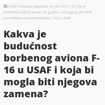
USAF trenutno raspolaže sa oko 930 F-16 čija je
prosečna starost preko 30 godina. Od toga je oko 608
predviđeno za modernizaciju / Foto: USAF
Kakva je
budućnost
borbenog aviona F-
16 u USAF i koja bi
mogla biti njegova
zamena?