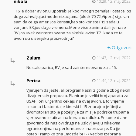
nikola
10:29, 12. maj. 2022.
F16 je dobar avion,u upotrebi je kod mnogih zemalja i ostace jos
dugo zahvaljujuci modernizacijama (block 70,72,Viper..) siguran
sam da ce ga ameri jos koristiti,kao sto koriste F15 sada u
varijanti EX,jos dugo vremena.Mene vise zanima da li je nase
RV jos uvek zainteresovano za skolski avion T7 i kada ce taj
avion uci u serijsku proizvodnju?
Odgovori
Zulum
11:43, 12. maj. 2022.
Nestalo parica, RV je sad zainteresovano za L-15.
Perica
11:44, 12. maj. 2022.
Vjerujem da jeste, ali program kasni 2 godine zbog nekih
dizajnerskih propusta. Planiran je veliki broj aparata za
USAF i oni urgentno cekaju na ovaj avion. E to vrijeme
cekanja i faktor da je kineski L-15 znacajno jeftiniji a
dvomotoran sto je pozeljnije za misije podrske trupama
vjerovatnoce uticati na konacnu odluku. Pri tome d ane
govorimo da nas ovi drugi ne uslovljavaju nikakvim
ogranicenjima na performanse i naoruzanje. Da jje
ostao Tramp ko zna ..mozda bi T-7 vec bio izabrana