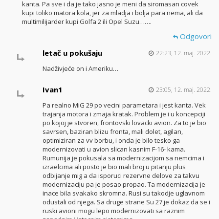
kanta. Pa sve i da je tako jasno je meni da siromasan covek
kupi toliko matora kola, jer za mladja i bolja para nema, ali da
multimilijarder kupi Golfa 2 ili Opel Suzu…….
Odgovori
letač u pokušaju
22:23, 12. maj. 2022.
Nadživjeće on i Ameriku…
Ivan1
23:05, 12. maj. 2022.
Pa realno MiG 29 po vecini parametara i jest kanta. Vek
trajanja motora i zmaja kratak. Problem je i u koncepciji
po kojoj je stvoren, frontovski lovacki avion. Za to je bio
savrsen, baziran blizu fronta, mali dolet, agilan,
optimiziran za vv borbu, i onda je bilo tesko ga
modernizovati u avion slican kasnim F-16- kama.
Rumunija je pokusala sa modernizacijom sa nemcima i
izraelcima ali posto je bio mali broj u pitanju plus
odbijanje mig a da isporuci rezervne delove za takvu
modernizaciju pa je posao propao. Ta modernizacija je
inace bila svakako skromna. Rusi su takodje uglavnom
odustali od njega. Sa druge strane Su 27 je dokaz da se i
ruski avioni mogu lepo modernizovati sa raznim