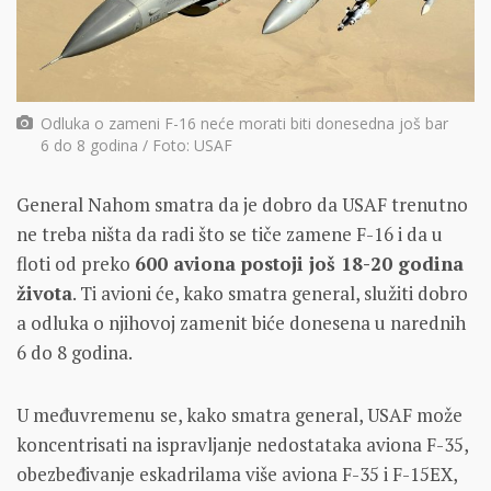
Odluka o zameni F-16 neće morati biti donesedna još bar
6 do 8 godina / Foto: USAF
General Nahom smatra da je dobro da USAF trenutno
ne treba ništa da radi što se tiče zamene F-16 i da u
floti od preko
600 aviona postoji još 18-20 godina
života
. Ti avioni će, kako smatra general, služiti dobro
a odluka o njihovoj zamenit biće donesena u narednih
6 do 8 godina.
U međuvremenu se, kako smatra general, USAF može
koncentrisati na ispravljanje nedostataka aviona F-35,
obezbeđivanje eskadrilama više aviona F-35 i F-15EX,