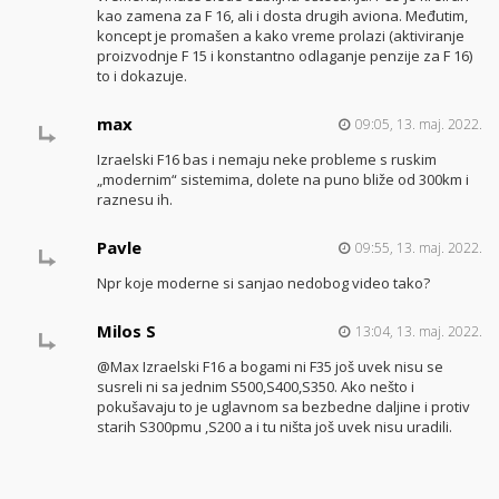
kao zamena za F 16, ali i dosta drugih aviona. Međutim,
koncept je promašen a kako vreme prolazi (aktiviranje
proizvodnje F 15 i konstantno odlaganje penzije za F 16)
to i dokazuje.
max
09:05, 13. maj. 2022.
Izraelski F16 bas i nemaju neke probleme s ruskim
„modernim“ sistemima, dolete na puno bliže od 300km i
raznesu ih.
Pavle
09:55, 13. maj. 2022.
Npr koje moderne si sanjao nedobog video tako?
Milos S
13:04, 13. maj. 2022.
@Max Izraelski F16 a bogami ni F35 još uvek nisu se
susreli ni sa jednim S500,S400,S350. Ako nešto i
pokušavaju to je uglavnom sa bezbedne daljine i protiv
starih S300pmu ,S200 a i tu ništa još uvek nisu uradili.