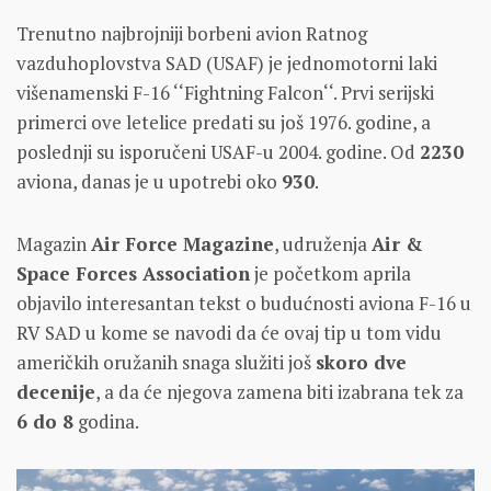
Trenutno najbrojniji borbeni avion Ratnog
vazduhoplovstva SAD (USAF) je jednomotorni laki
višenamenski F-16 ‘‘Fightning Falcon‘‘. Prvi serijski
primerci ove letelice predati su još 1976. godine, a
poslednji su isporučeni USAF-u 2004. godine. Od
2230
aviona, danas je u upotrebi oko
930
.
Magazin
Air Force Magazine
, udruženja
Air &
Space Forces Association
je početkom aprila
objavilo interesantan tekst o budućnosti aviona F-16 u
RV SAD u kome se navodi da će ovaj tip u tom vidu
američkih oružanih snaga služiti još
skoro dve
decenije
, a da će njegova zamena biti izabrana tek za
6 do 8
godina.