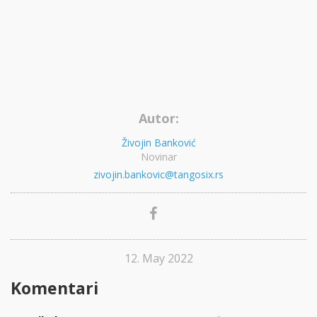
Autor:
Živojin Banković
Novinar
zivojin.bankovic@tangosix.rs
12. May 2022
Komentari