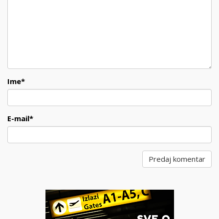
Ime
*
E-mail
*