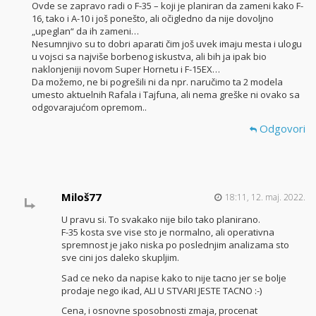
Ovde se zapravo radi o F-35 – koji je planiran da zameni kako F-
16, tako i A-10 i još ponešto, ali očigledno da nije dovoljno
„upeglan“ da ih zameni…
Nesumnjivo su to dobri aparati čim još uvek imaju mesta i ulogu
u vojsci sa najviše borbenog iskustva, ali bih ja ipak bio
naklonjeniji novom Super Hornetu i F-15EX…
Da možemo, ne bi pogrešili ni da npr. naručimo ta 2 modela
umesto aktuelnih Rafala i Tajfuna, ali nema greške ni ovako sa
odgovarajućom opremom..
Odgovori
Miloš77
18:11, 12. maj. 2022.
U pravu si. To svakako nije bilo tako planirano.
F-35 kosta sve vise sto je normalno, ali operativna
spremnost je jako niska po poslednjim analizama sto
sve cini jos daleko skupljim.
Sad ce neko da napise kako to nije tacno jer se bolje
prodaje nego ikad, ALI U STVARI JESTE TACNO :-)
Cena, i osnovne sposobnosti zmaja, procenat