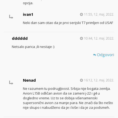
opcija.
ivan1
11:55, 12. maj. 2022.
Neki dan sam citao da je prvi serijski T7 primljen od USAF
dddddd
10:44, 12. maj. 2022.
Netsalo parica ,ili nestaje :)
Odgovori
Nenad
16:12, 12. maj. 2022.
Ne razumem tu podrugljivost. Srbija nije bogata zemlja.
Avion L15B odličan avion da se zameni j-22 i g4 u
dogledno vreme. Uz to se dobija višenamenski
supersonični avion za manje para. Ne znači da što nešto
nije skupo i nabudženo da je i loše i da je za podsmeh.