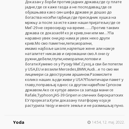
Доказан у борби против јадних држава,где су плате
јадне,где се каже газда а не послодавац,где се
објашњава како син шефа државе је дошао до
богаства носећи гајбице,где преседник хушка на
мржњу а после за исте каже наши пријатељи,где се
МиГ-29 не сервосирају на време…….Против таквих
држава се доказао!И ко је крив,они или ми…?Па
наравно увек они,јер нама је увек неко други
крив.Мо смо паметни,лепи,морални,
имамо најбоље школе,најлепше жене али нам је
наталитет никакав и сиромашни смо.А они су
ружни,дебели,глупи,неморални,лопови и
богати.Кумемо се у Русију МиГ,Сухој,а сви би попегли
у USA,EU и возили Mercedes,BMW,Audi…e то смо ми
лицемери са двоструким аршином.Размислите
колико наших људи живи у USA?!Политичари памет у
главу,поправљај однос са другом највећом Српском
државом.Ако се купује авион са запада мани се
Rafale,Typhoon,JAS-39 Gripen и сличних бирократских
ЕУ пројеката.Купи доказану платформу која је
растурила твоју и многе земље и не размишљај пуно.
Yoda
14:54, 12. maj. 2022.