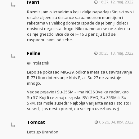
Ivan1
16:37, 12. maj. 2022.
Razmisljam o Izraelcima koji i dalje napadaju Sirijski pvo i
ostale ciljeve sa distance sa pametnom municijom i
raketama vz velikog dometa ispade da je bitniji dolet i
nosivost nego ista drugo. Niko pametan se ne zalece u
osinje gnezdo. Bice da ce F- 16 u penziju kad se
raspadnu sami od sebe.
Feline
00:35, 13. maj. 2022.
@ Prolaznik
Lepo se pokazao MiG-29, odlicna meta za usavrsavanje
R-77 i fino doterivanje Irbis-E, a i Su-27 ne zaostaje
mnogo.
Vec se pojavio i Su-35SM – ima N036 Byelka radar, kao i
Su-57. Koji li ce zmaj u srpsko RV i PVO, Su-35SM ili Su-
57M, sta misle susedi? Najbolja varijanta imati i isto sto i
sused, i jos nesto pored, da se lepo uvezbavas ;)
Tomcat
06:26, 04. nov. 2022.
Let’s go Brandon