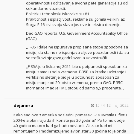
operativnosti i odrzavanje aviona pete generacije su od
sekundarne vaznosti.
Politicki i tehnoloski iskorakci su #1
Prakticnost, i isplatljivost.. reklame su gomila velikih laži.
Stoga F-16 zivi svoju slavo jos dve tri ekstra decenije.
Deo GAO reporta: U.S. Government Accountability Office
(GAO)
,, F-35 i dalje ne ispunjava propisane stope sposobne za
misiju, da stalno ne ispunjava ciljeve pouzdanosti i da su
se troškovi njegovog održavanja udvostručili.
,,F-35A je u fiskalnoj 2021. bio u potpunosti sposoban za
misiju samo u pola vremena. F-35B za kratko uzletanje i
vertikalno sletanje bio je u potpunosti sposoban za
misiju manje od 20 odsto vremena, prema GAO. F-35C
mornarice imao je FMC stopu od samo 9,5 procenata. „
dejanera
15:44, 12. maj. 2022.
Kako sad ovo?! Amerika poslednji primerak F-16 uvrstila u flotu
2004-e a planiraju da ih koriste jos 20 godina?! Pa to mu dodje
40 godina matoro kad ga budu povlacili. Ali zato kad mi
remontujemo i modernizujemo avion star 30 godina to je onda