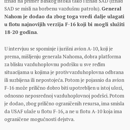
iznad na primer Bliskog istoka tako i iznad SAD (iznad
SAD se misli na borbenu vazdušnu patrolu).
General
Nahom je dodao da zbog toga vredi dalje ulagati
u flotu najnovijih verzija F-16 koji bi mogli služiti
18-20 godina
.
U intervjuu se spominje i jurišni avion A-10, koji je
prema, mišljenju generala Nahoma, dobra platforma
za blisku vazduhoplovnu podršku u sve ređim
situacijama u kojima je protivvazduhoplovna odbrana
ili suzbijena ili nepostojeća. Potom je pojasnio da avion
F-16 može prilično dobro biti upotrebljen u istoj ulozi,
odnosno neposrednoj vazduhoplovnoj podršci. Potom
je dodao, zbog prilično ograničenih resursa, ima smisla
da USAF ulaže u flotu F-16, a ne u flotu A-10 koja ima
ograničene mogućnosti dejstva.