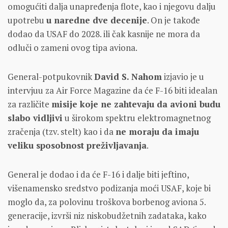
omogućiti dalja unapređenja flote, kao i njegovu dalju
upotrebu
u naredne dve decenije
. On je takođe
dodao da USAF do 2028. ili čak kasnije ne mora da
odluči o zameni ovog tipa aviona.
General-potpukovnik
David S. Nahom
izjavio je u
intervjuu za Air Force Magazine da će F-16 biti idealan
za različite
misije koje ne zahtevaju da avioni budu
slabo vidljivi
u širokom spektru elektromagnetnog
zračenja (tzv. stelt) kao i da
ne moraju da imaju
veliku sposobnost preživljavanja
.
General je dodao i da će F-16 i dalje biti jeftino,
višenamensko sredstvo podizanja moći USAF, koje bi
moglo da, za polovinu troškova borbenog aviona 5.
generacije, izvrši niz niskobudžetnih zadataka, kako