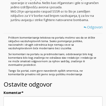
operacije iz vazduha. Nešto kao Afganistan i gde si ograničen
jedino izdržljivošću aviona i posada.
MiG-29 je upropastio raspad SSSR-a i to što je zamišljen
isključivo za V-V borbe nad linijom razdvajanja, tj za lov na
jurišnu avijaciju i strike fightere natovarene bombama.
Odgovori
Prilikom komentarisanja tekstova na portalu molimo vas da se držite
isključivo vazduhoplovnih tema. Svako pominjanje politike,
nacionalnih i drugih odrednica koje nemaju veze sa
vazduhoplovstvom biće moderisano bez izuzetka.
Svi komentari na portalu su predmoderisani, odobravanje bilo kog
komentara bilo kog značenja ne odražava stav redakcije i redakcija se
ne može smatrati odgovornom za njihov sadržaj, značenje ili
eventualne posledice.
Tango Six portal, osim gore navedenih opštih smernica, ne
komentariše privatno niti javno svoju politiku moderisanja
Ostavite odgovor
Komentar
*