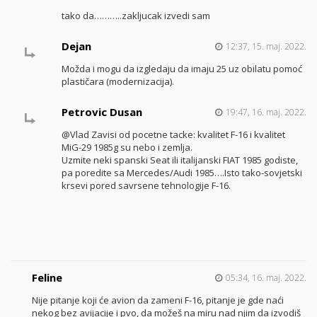
tako da………..zakljucak izvedi sam
Dejan
12:37, 15. maj. 2022.
Možda i mogu da izgledaju da imaju 25 uz obilatu pomoć
plastičara (modernizacija).
Petrovic Dusan
19:47, 16. maj. 2022.
@Vlad Zavisi od pocetne tacke: kvalitet F-16 i kvalitet
MiG-29 1985g su nebo i zemlja.
Uzmite neki spanski Seat ili italijanski FIAT 1985 godiste,
pa poredite sa Mercedes/Audi 1985….Isto tako-sovjetski
krsevi pored savrsene tehnologije F-16.
Feline
05:34, 16. maj. 2022.
Nije pitanje koji će avion da zameni F-16, pitanje je gde naći
nekog bez avijacije i pvo, da možeš na miru nad njim da izvodiš