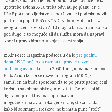
Takođe, smatra da je neophodno da se povlačenje iz
upotrebe aviona A-10 treba odvijati po planu jer је
USAF potrebno ljudstvo za održavanje i podršku novih
platformi poput F-35 i NGAD. Nahon tvrdi da bi uz
neograničena sredstva A-10 mogao biti zadržan koliko
god dugo je to moguće ali da služba mora da napravi
izbor i upravo bira flotu koja je svestranija.
Iz Air Force Magazina podsećaju da je
pre godinu
dana, USAF počeo da razmatra pravac razvoja
borbenog aviona
koji bi u 2030-tim godinama zamenio
F-16. Avion koji bi se razvio u program MR-X je
zamišljen da bude sposoban da se po pristupačnoj ceni
koristi u sukobima niskog intenziteta. Letelica bi bila
digitalno projektovana i optimizovana sa
mogućnostima aviona 4.5 generacije, što znači da,
kako bi se smanjili troškovi, ne bi imala pune “stelt“