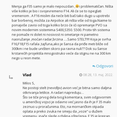
Menja ga F35 samo je malo nepouzdan ,
i problematičan. Ništa
više koliko je bio i svojevremeno F14. Ali će se to ispeglati
vremenom . A F16 mislim da neće biti baš tako dugo u upotrebi
bar borbenoj, možda za Airpolice ali ništa više od toga.Naime to
ponajviše zavisi od toga koliko brzo će ići opremanje PVO sa
novim modernim sistemima S400,S350. S500. Protiv tih sistema
ne pomaže ni dolet ni nosivost ni ometanje ni pametno
naoružanje ,moćan radar,brzina ….Samo STELT!!!! Koja je svrha
F16,F18,F15 rafala ,tajfuna,ako je šansa da priđe meti bliže od
300km i ne bude uništen skoro pa ravna nuli?? Dok su šanse
krstarećih projektila mnogostruko veće da stignu ne na 300 km
nego u reon mete.
Odgovori
Vlad
08:28, 13. maj. 2022.
Milos S,
Ne postoji stelt (nevidljiv) avion već je bitna samo daljina
otkrivanja letilice. A radari napreduju…
Što se tiče prvog dela tvog komentara, svim odgovornim
u američkoj vojsci je odavno već jasno da ih je F 35 malo
zeznuo u proračunima. Eto, na mornaričkim otpada
oplata a preko zvuka ne smeju da „voze“ u dužem
vremenu, inače slede ozbiljna oštećenja. F 35 je kreiran