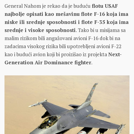
General Nahom je rekao da je buduću
flotu USAF
najbolje opisati kao mešavinu flote F-16 koja ima
niske ili srednje sposobnosti i flote F-35 koja ima
srednje i visoke sposobnosti
. Tako bi u misijama sa
malim rizikom bili angažovani avioni F-16 dok bi na
zadacima visokog rizika bili upotrebljeni avioni F-22
kao i budući avion koji bi proizišao iz projekta
Next-
Generation Air Dominance fighter
.