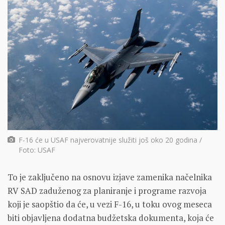
F-16 će u USAF najverovatnije služiti još oko 20 godina /
Foto: USAF
To je zaključeno na osnovu izjave zamenika načelnika
RV SAD zaduženog za planiranje i programe razvoja
koji je saopštio da će, u vezi F-16, u toku ovog meseca
biti objavljena dodatna budžetska dokumenta, koja će