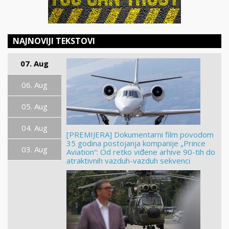
NAJNOVIJI TEKSTOVI
07. Aug
06. Aug
05. Aug
04. Aug
[PREMIJERA] Dokumentarni film povodom
35 godina postojanja kompanije „Prince
03. Aug
Aviation“: Od retko viđene arhive 90-tih do
atraktivnih vazduh-vazduh sekvenci