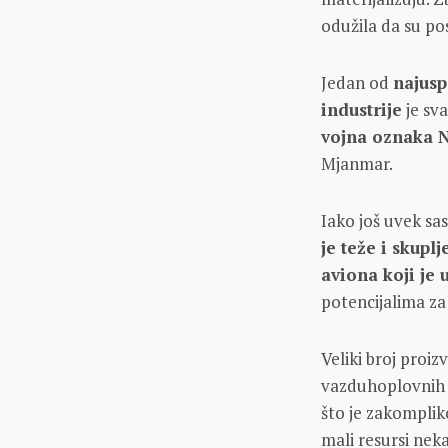
odužila da su po
Jedan od
najusp
industrije
je sv
vojna oznaka 
Mjanmar.
Iako još uvek sa
je teže i skuplj
aviona koji je
potencijalima za
Veliki broj proi
vazduhoplovnih 
što je zakomplik
mali resursi neka