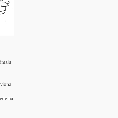
 imaju
aviona
sede na