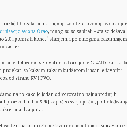
 i različitih reakcija u stručnoj i zainteresovanoj javnosti 
rnizacije aviona Orao
, mnogi su se zapitali – šta se dešava
ao 2.0 „pomrsiti konce“ starijem, i po mnogima, razumnije
nizacije?
pitanje dobićemo verovatno uskoro jer je G-4MD, za razlik
n projekat, sa kakvim-takvim budžetom i jasan je favorit i
eba od strane RV i PVO.
ćamo na to kako je jedan od verovatno najnaprednijih
ad proizvedenih u SFRJ započeo svoju priču „podmlađivanja
 pokretana dva puta.
glasajte u našoj anketi odgovorom na pitanje: „Koji avion iz