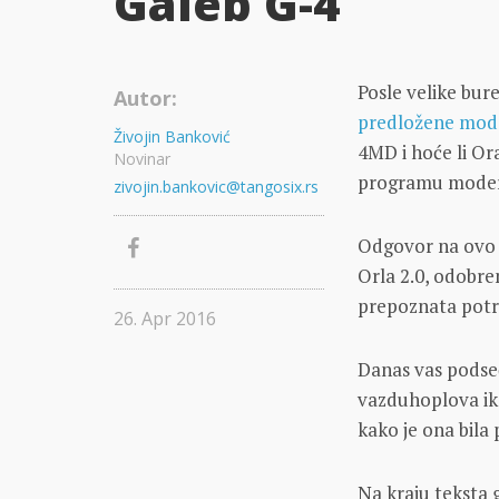
Galeb G-4
Posle velike bure
Autor:
predložene mode
Živojin Banković
4MD i hoće li Or
Novinar
programu moder
zivojin.bankovic@tangosix.rs
Odgovor na ovo 
Orla 2.0, odobre
prepoznata potr
26. Apr 2016
Danas vas podse
vazduhoplova ik
kako je ona bila
Na kraju teksta 