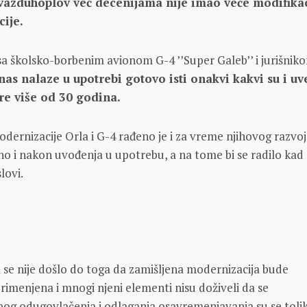
i vazduhoplov već decenijama nije imao veće modifika
cije.
i sa školsko-borbenim avionom G-4 ’’Super Galeb’’ i jurišnik
as nalaze u upotrebi gotovo isti onakvi kakvi su i u
re više od 30 godina.
ernizacije Orla i G-4 rađeno je i za vreme njihovog razvoja
no i nakon uvođenja u upotrebu, a na tome bi se radilo kad
lovi.
se nije došlo do toga da zamišljena modernizacija bude
menjena i mnogi njeni elementi nisu doživeli da se
Zbog odugovlačenja i odlaganja osavremenjavanja su se toli