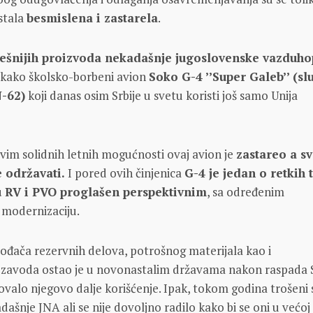
stala
besmislena i zastarela
.
ešnijih proizvoda nekadašnje jugoslovenske vazduh
akako školsko-borbeni avion
Soko G-4 ’’Super Galeb’’ (s
N-62)
koji danas osim Srbije u svetu koristi još samo Unija
svim solidnih letnih mogućnosti ovaj avion je
zastareo a s
e održavati.
I pored ovih činjenica
G-4 je jedan o retkih 
 u RV i PVO proglašen perspektivnim
, sa određenim
 modernizaciju.
zvođača rezervnih delova, potrošnog materijala kao i
zavoda ostao je u novonastalim državama nakon raspada 
ovalo njegovo dalje korišćenje. Ipak, tokom godina trošeni 
dašnje JNA ali se nije dovoljno radilo kako bi se oni u većoj