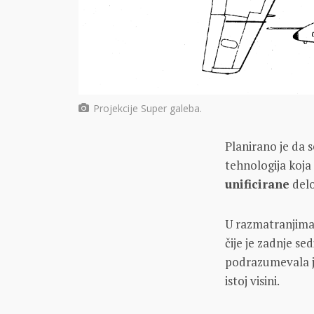
Projekcije Super galeba.
Planirano je da 
tehnologija koja
unificirane
delo
U razmatranjima
čije je zadnje s
podrazumevala je
istoj visini.