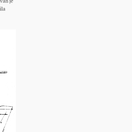
van je
ila