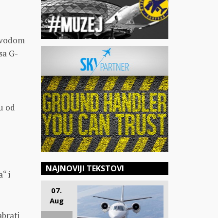
povodom
 sa G-
m
u od
NAJNOVIJI TEKSTOVI
“ i
07.
Aug
abrati