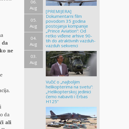
06.
Aug
[PREMIJERA]
Dokumentarni film
05.
povodom 35 godina
Aug
postojanja kompanije
„Prince Aviation“: Od
na
retko viđene arhive 90-
04.
tih do atraktivnih vazduh-
 da
Aug
vazduh sekvenci
ako ne
03.
Aug
ne
Vučić o „najboljim
helikopterima na svetu“:
cija.
„Helikopterskoj jedinici
ćemo nabaviti i Erbas
H125“
i
ko da
i ali