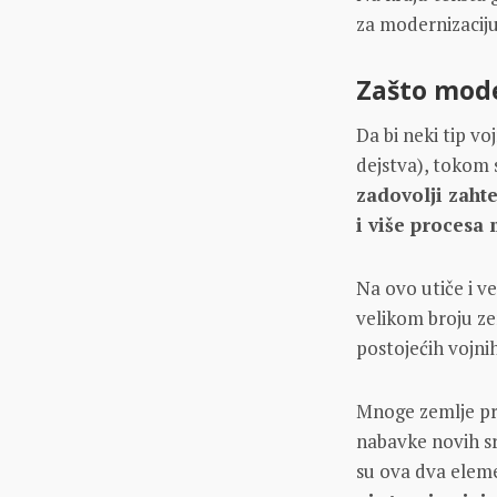
za modernizaciju:
Zašto mode
Da bi neki tip 
dejstva), tokom 
zadovolji zaht
i više procesa
Na ovo utiče i v
velikom broju ze
postojećih vojnih
Mnoge zemlje pr
nabavke novih sr
su ova dva eleme