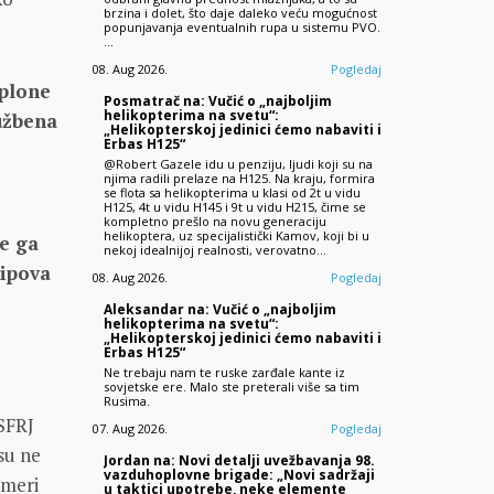
brzina i dolet, što daje daleko veću mogućnost
popunjavanja eventualnih rupa u sistemu PVO.
…
08. Aug 2026.
Pogledaj
oplone
Posmatrač na: Vučić o „najboljim
helikopterima na svetu“:
lužbena
„Helikopterskoj jedinici ćemo nabaviti i
Erbas H125“
@Robert Gazele idu u penziju, ljudi koji su na
njima radili prelaze na H125. Na kraju, formira
se flota sa helikopterima u klasi od 2t u vidu
H125, 4t u vidu H145 i 9t u vidu H215, čime se
kompletno prešlo na novu generaciju
helikoptera, uz specijalistički Kamov, koji bi u
ve ga
nekoj idealnijoj realnosti, verovatno…
tipova
08. Aug 2026.
Pogledaj
Aleksandar na: Vučić o „najboljim
helikopterima na svetu“:
„Helikopterskoj jedinici ćemo nabaviti i
Erbas H125“
Ne trebaju nam te ruske zarđale kante iz
sovjetske ere. Malo ste preterali više sa tim
Rusima.
SFRJ
07. Aug 2026.
Pogledaj
su ne
Jordan na: Novi detalji uvežbavanja 98.
vazduhoplovne brigade: „Novi sadržaji
 meri
u taktici upotrebe, neke elemente