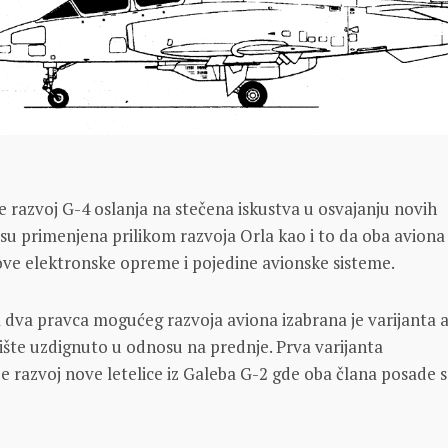
se razvoj G-4 oslanja na stečena iskustva u osvajanju novih
 su primenjena prilikom razvoja Orla kao i to da oba aviona
ve elektronske opreme i pojedine avionske sisteme.
 dva pravca mogućeg razvoja aviona izabrana je varijanta 
edište uzdignuto u odnosu na prednje. Prva varijanta
 razvoj nove letelice iz Galeba G-2 gde oba člana posade 