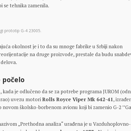
 bi se tehnika zamenila.
gi prototip G-4 23005.
uća okolnost je i to da su mnoge fabrike u Srbiji nakon
 preorijentacije na druge proizvode, prestale da budu snabde
 delova.
e počelo
, kada je odlučeno da se za potrebe programa JUROM (od
Orao) uvezu motori
Rolls Royce Viper Mk 642-41
, izrađe
o novom školsko-borbenom avionu koji bi zamenio G-2 ’’Gal
zivom „Prethodna analiza“ urađena je u Vazduhoplovno-