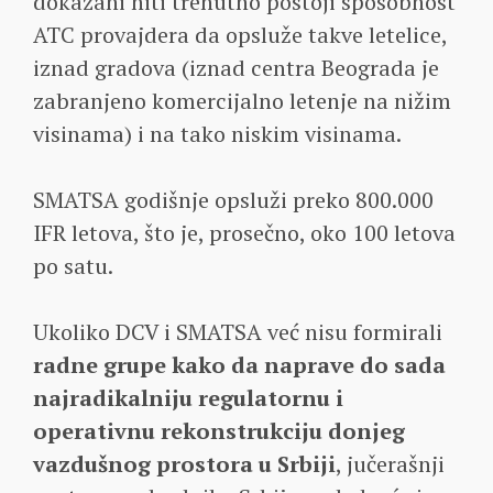
dokazani niti trenutno postoji sposobnost
ATC provajdera da opsluže takve letelice,
iznad gradova (iznad centra Beograda je
zabranjeno komercijalno letenje na nižim
visinama) i na tako niskim visinama.
SMATSA godišnje opsluži preko 800.000
IFR letova, što je, prosečno, oko 100 letova
po satu.
Ukoliko DCV i SMATSA već nisu formirali
radne grupe kako da naprave do sada
najradikalniju regulatornu i
operativnu rekonstrukciju donjeg
vazdušnog prostora u Srbiji
, jučerašnji