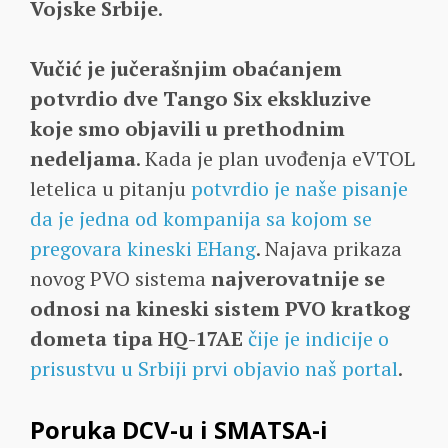
Vojske Srbije
.
Vučić je jučerašnjim obaćanjem
potvrdio dve Tango Six ekskluzive
koje smo objavili u prethodnim
nedeljama
. Kada je plan uvođenja eVTOL
letelica u pitanju
potvrdio je naše pisanje
da je jedna od kompanija sa kojom se
pregovara kineski EHang
. Najava prikaza
novog PVO sistema
najverovatnije se
odnosi na kineski sistem PVO kratkog
dometa tipa HQ-17AE
čije je indicije o
prisustvu u Srbiji prvi objavio naš portal
.
Poruka DCV-u i SMATSA-i