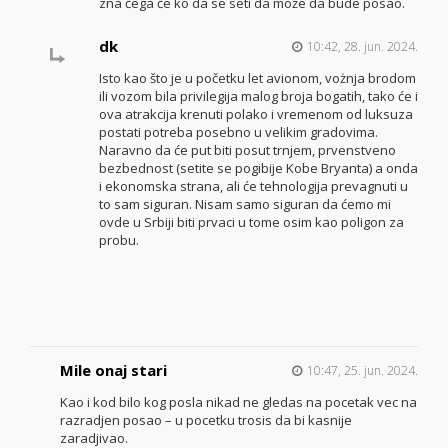
zna čega će ko da se seti da može da bude posao.
dk
10:42, 28. jun. 2024.
Isto kao što je u početku let avionom, vożnja brodom
ili vozom bila privilegija malog broja bogatih, tako će i
ova atrakcija krenuti polako i vremenom od luksuza
postati potreba posebno u velikim gradovima.
Naravno da će put biti posut trnjem, prvenstveno
bezbednost (setite se pogibije Kobe Bryanta) a onda
i ekonomska strana, ali će tehnologija prevagnuti u
to sam siguran. Nisam samo siguran da ćemo mi
ovde u Srbiji biti prvaci u tome osim kao poligon za
probu.
Mile onaj stari
10:47, 25. jun. 2024.
Kao i kod bilo kog posla nikad ne gledas na pocetak vec na
razradjen posao – u pocetku trosis da bi kasnije
zaradjivao.