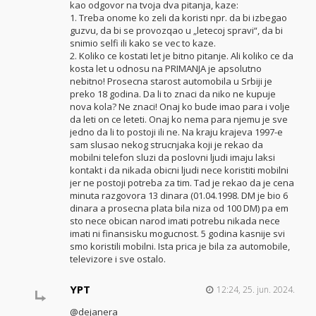
kao odgovor na tvoja dva pitanja, kaze:
1. Treba onome ko zeli da koristi npr. da bi izbegao
guzvu, da bi se provozqao u „letecoj spravi“, da bi
snimio selfi ili kako se vec to kaze.
2. Koliko ce kostati let je bitno pitanje. Ali koliko ce da
kosta let u odnosu na PRIMANJA je apsolutno
nebitno! Prosecna starost automobila u Srbiji je
preko 18 godina. Da li to znaci da niko ne kupuje
nova kola? Ne znaci! Onaj ko bude imao para i volje
da leti on ce leteti. Onaj ko nema para njemu je sve
jedno da li to postoji ili ne. Na kraju krajeva 1997-e
sam slusao nekog strucnjaka koji je rekao da
mobilni telefon sluzi da poslovni ljudi imaju laksi
kontakt i da nikada obicni ljudi nece koristiti mobilni
jer ne postoji potreba za tim. Tad je rekao da je cena
minuta razgovora 13 dinara (01.04.1998. DM je bio 6
dinara a prosecna plata bila niza od 100 DM) pa em
sto nece obican narod imati potrebu nikada nece
imati ni finansisku mogucnost. 5 godina kasnije svi
smo koristili mobilni. Ista prica je bila za automobile,
televizore i sve ostalo.
YPT
12:24, 25. jun. 2024.
@dejanera