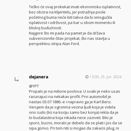
Teško će ovaj prokekat imati ekonomsku isplativost,
bez obzira na klijentelu, jer potražnja posle
početnog buma neće biti takva da bi omogućila
isplativost i održivost, pa bar u obom momentu ili
bliskoj budućnosti.
Najgore što mi pada na pamet je da država
subvencioniše čitav projekat, što nas stavlja u
perspektivu stripa Alan Ford.
dejanera
13:00, 25. jun. 2024.
@YPT
Propalo je na milione poslova. U svaki je neko usao
racunajuci na nekakav profit. Prvi automobil je
nastao 03.07.1886.-e i napravio ga je Karl Benz.
Verujem da je ogromna vecina ljudi koja je videla
ono cudo (lici na kociju samo bez konja) rekla da je
to budalastina koja nikada nece zaziveti. Bilo je
sporo, bucno, moralo je debelo da se plati i jos da se
sipa gorivo. Pri tom niti si mogao da zakacis plug, ni