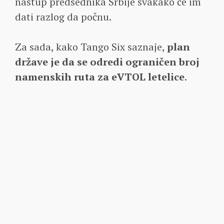
nastup predsednika Srbije svakako će im
dati razlog da počnu.
Za sada, kako Tango Six saznaje,
plan
države je da se odredi ograničen broj
namenskih ruta za eVTOL letelice
.