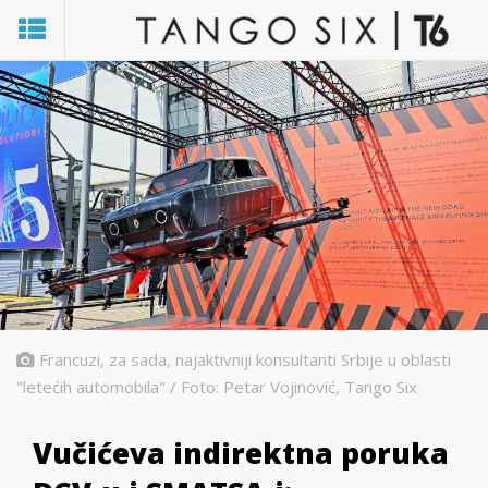
Francuzi, za sada, najaktivniji konsultanti Srbije u oblasti
"letećih automobila" / Foto: Petar Vojinović, Tango Six
Vučićeva indirektna poruka