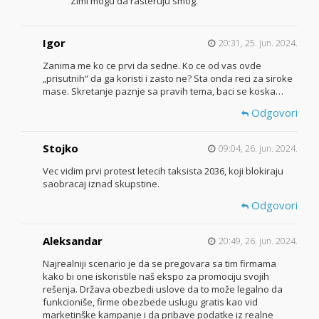
Zimi mogu da rasteruju smog.
Igor
20:31, 25. jun. 2024.
Zanima me ko ce prvi da sedne. Ko ce od vas ovde
„prisutnih“ da ga koristi i zasto ne? Sta onda reci za siroke
mase. Skretanje paznje sa pravih tema, baci se koska…
Odgovori
Stojko
09:04, 26. jun. 2024.
Vec vidim prvi protest letecih taksista 2036, koji blokiraju
saobracaj iznad skupstine.
Odgovori
Aleksandar
20:49, 26. jun. 2024.
Najrealniji scenario je da se pregovara sa tim firmama
kako bi one iskoristile naš ekspo za promociju svojih
rešenja. Država obezbedi uslove da to može legalno da
funkcioniše, firme obezbede uslugu gratis kao vid
marketinške kampanje i da pribave podatke iz realne