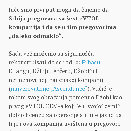
Juče smo prvi put mogli da čujemo da
Srbija pregovara sa šest eVTOL
kompanija i da se u tim pregovorima
„daleko odmaklo“
.
Sada već možemo sa sigurnošću
rekonstruisati da se radi o:
Erbasu
,
EHangu, Džiliju, Arčeru, Džobiju i
neimenovanoj francuskoj kompaniji
(
najverovatnije „Ascendance“
). Vučić je
tokom svog obraćanja pomenuo Džobi kao
prvog eVTOL OEM-a koji je u svojoj zemlji
dobio licencu za operacije ali nije jasno da
li je i ova kompanija uvrštena u pregovore