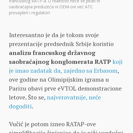
francuskog RATP-a. U realnosti neće se pitati ni
saobraćajna preduzeća ni OEM-ovi već ATC
provajderi i regulatori
Interesantno je da je tokom svoje
prezentacije predsednik Srbije koristio
analizu francuskog državnog
saobraćajnog konglomerata RATP
koji
je imao zadatak da, zajedno sa Erbasom
,
ove godine na Olimipijskim igrama u
Parizu obavi prve eVTOL demonstracione
letove. Što se,
najverovatnije, neće
dogoditi
.
Vučić je potom izneo RATAP-ove
simplifikacije činjenica da je niži vazdušni