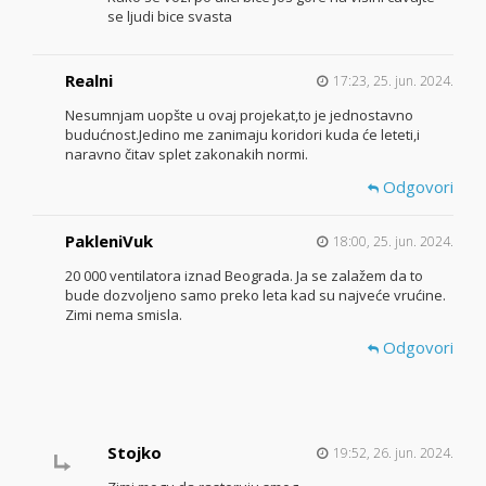
se ljudi bice svasta
Realni
17:23, 25. jun. 2024.
Nesumnjam uopšte u ovaj projekat,to je jednostavno
budućnost.Jedino me zanimaju koridori kuda će leteti,i
naravno čitav splet zakonakih normi.
Odgovori
PakleniVuk
18:00, 25. jun. 2024.
20 000 ventilatora iznad Beograda. Ja se zalažem da to
bude dozvoljeno samo preko leta kad su najveće vrućine.
Zimi nema smisla.
Odgovori
Stojko
19:52, 26. jun. 2024.