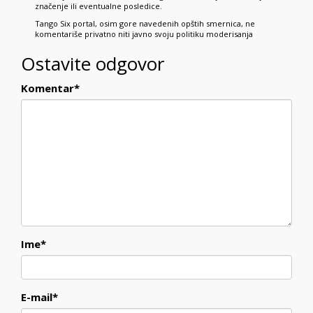
značenje ili eventualne posledice.
Tango Six portal, osim gore navedenih opštih smernica, ne
komentariše privatno niti javno svoju politiku moderisanja
Ostavite odgovor
Komentar
*
Ime
*
E-mail
*