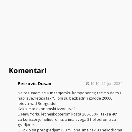
Komentari
Petrovic Dusan
10:10, 25. jun. 2024.
Ne razumem se u inzenjersku komponentu; recimo da to i
naprave,“letexi taxi“, i oni su bezbedni i izvode 20000
letova nad Beogradom.
Kako je to ekonomski izvodljivo?
U New Yorku let helikopterom kosta 200-350$+ taksa 40$
za koriscenje heliodroma, a ima svega 3 heliodroma za
gradjane.
U Tokio sa predgradjem (50 miliona) ima cak 80 heliodroma.