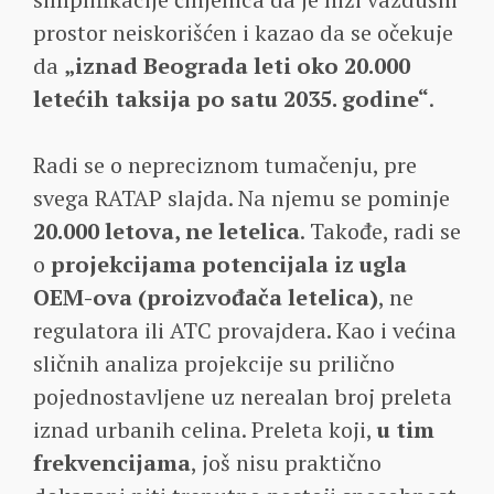
prostor neiskorišćen i kazao da se očekuje
da
„iznad Beograda leti oko 20.000
letećih taksija po satu 2035. godine“
.
Radi se o nepreciznom tumačenju, pre
svega RATAP slajda. Na njemu se pominje
20.000 letova, ne letelica
. Takođe, radi se
o
projekcijama potencijala iz ugla
OEM-ova (proizvođača letelica)
, ne
regulatora ili ATC provajdera. Kao i većina
sličnih analiza projekcije su prilično
pojednostavljene uz nerealan broj preleta
iznad urbanih celina. Preleta koji,
u tim
frekvencijama
, još nisu praktično