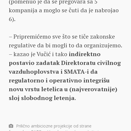
(pomenuo je da se pregovara sa 5
kompanija a moglo se čuti da je nabrojao
6).
– Pripremićemo sve što se tiče zakonske
regulative da bi mogli to da organizujemo.
– kazao je Vučić i tako
indirektno
postavio zadatak Direktoratu civilnog
vazduhoplovstva i SMATA-i da
regulatorno i operativno integrišu
novu vrstu letelica u (najverovatnije)
sloj slobodnog letenja
.
Prilično ambiciozne projekcije od strane