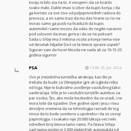
kociju ni bilo sta na to. A verujem i da se kvarilo
svako malo. Dakle imao si izbor da kupis konja, i da
ga koristis za sve zivo od poljoprivrednih radova do
prevoza, a on samo trazi da mu das hrane (a i to ne
moras samo ga pusti na livadu) ili da kupis
automobil i samo mozes da odes do negde naravno
pod uslovom da imas goriva i da se ne pokvari!
Sada u Srbiji ima 3 miliona vozila a konja nema vise
od desetak hiljada! Da li ce te letece sprave uspeti?
Siguran sam da hoce! Mozda ne sada ali za 10-15-20
godina sigurno!
PSA
13:08, 25. jun. 2024.
Ovo je (ne)obična turistička atrakcija, kao što je
trebala da bude za Olimpijske igre ali izgleda ništa
od toga. Nije to bukvalno uvođenje vazdušnog taksi
saobraćaja. Više je to vazdušni turistički autobus za
par osoba. Što, ako može bezbedno da se uradi, i ne
mora loše da ispadne. Dve godine opet i jesu i nisu
dovoljno vremena da se tehnologija razradi do tog
nivoa da to bude uvedeno u upotrebu i da se usvoji
papirologija. I svakako nije 20.000 taksija već neki
određeni broj letova tamo vamo. Pa čitava Srbija
sad nema mislim ni 3.000 električnih automobila od