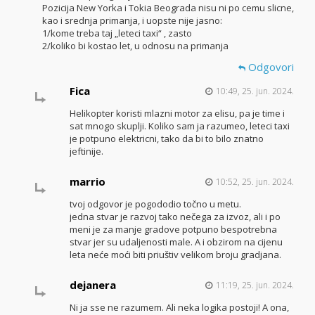
Pozicija New Yorka i Tokia Beograda nisu ni po cemu slicne,
kao i srednja primanja, i uopste nije jasno:
1/kome treba taj „leteci taxi“ , zasto
2/koliko bi kostao let, u odnosu na primanja
Odgovori
Fica
10:49, 25. jun. 2024.
Helikopter koristi mlazni motor za elisu, pa je time i
sat mnogo skuplji. Koliko sam ja razumeo, leteci taxi
je potpuno elektricni, tako da bi to bilo znatno
jeftinije.
marrio
10:52, 25. jun. 2024.
tvoj odgovor je pogododio točno u metu.
jedna stvar je razvoj tako nečega za izvoz, ali i po
meni je za manje gradove potpuno bespotrebna
stvar jer su udaljenosti male. A i obzirom na cijenu
leta neće moći biti priuštiv velikom broju gradjana.
dejanera
11:19, 25. jun. 2024.
Ni ja sse ne razumem. Ali neka logika postoji! A ona,