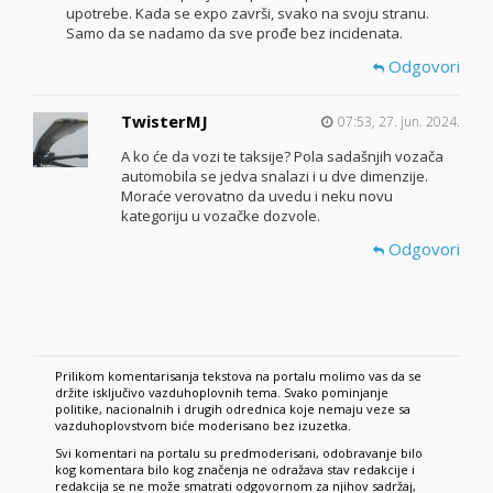
upotrebe. Kada se expo završi, svako na svoju stranu.
Samo da se nadamo da sve prođe bez incidenata.
Odgovori
TwisterMJ
07:53, 27. jun. 2024.
A ko će da vozi te taksije? Pola sadašnjih vozača
automobila se jedva snalazi i u dve dimenzije.
Moraće verovatno da uvedu i neku novu
kategoriju u vozačke dozvole.
Odgovori
Prilikom komentarisanja tekstova na portalu molimo vas da se
držite isključivo vazduhoplovnih tema. Svako pominjanje
politike, nacionalnih i drugih odrednica koje nemaju veze sa
vazduhoplovstvom biće moderisano bez izuzetka.
Svi komentari na portalu su predmoderisani, odobravanje bilo
kog komentara bilo kog značenja ne odražava stav redakcije i
redakcija se ne može smatrati odgovornom za njihov sadržaj,