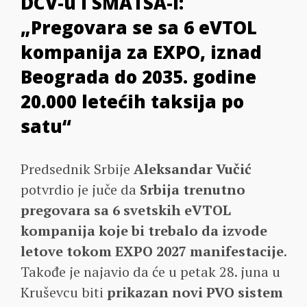
DCV-u i SMATSA-i:
„Pregovara se sa 6 eVTOL
kompanija za EXPO, iznad
Beograda do 2035. godine
20.000 letećih taksija po
satu“
Predsednik Srbije
Aleksandar Vučić
potvrdio je juče da
Srbija trenutno
pregovara sa 6 svetskih eVTOL
kompanija koje bi trebalo da izvode
letove tokom EXPO 2027 manifestacije
.
Takođe je najavio da će u petak 28. juna u
Kruševcu biti
prikazan novi PVO sistem