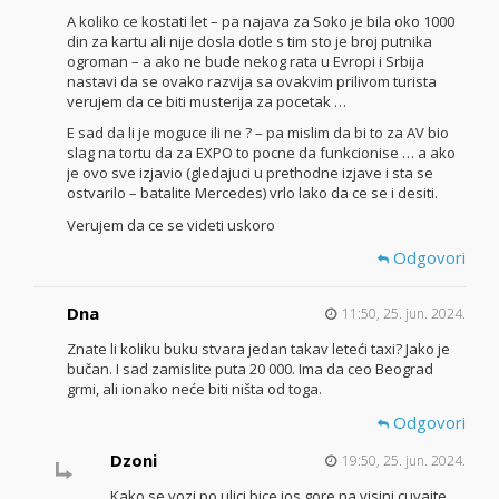
A koliko ce kostati let – pa najava za Soko je bila oko 1000
din za kartu ali nije dosla dotle s tim sto je broj putnika
ogroman – a ako ne bude nekog rata u Evropi i Srbija
nastavi da se ovako razvija sa ovakvim prilivom turista
verujem da ce biti musterija za pocetak …
E sad da li je moguce ili ne ? – pa mislim da bi to za AV bio
slag na tortu da za EXPO to pocne da funkcionise … a ako
je ovo sve izjavio (gledajuci u prethodne izjave i sta se
ostvarilo – batalite Mercedes) vrlo lako da ce se i desiti.
Verujem da ce se videti uskoro
Odgovori
Dna
11:50, 25. jun. 2024.
Znate li koliku buku stvara jedan takav leteći taxi? Jako je
bučan. I sad zamislite puta 20 000. Ima da ceo Beograd
grmi, ali ionako neće biti ništa od toga.
Odgovori
Dzoni
19:50, 25. jun. 2024.
Kako se vozi po ulici bice jos gore na visini cuvajte