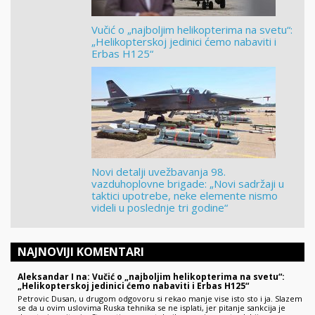
Vučić o „najboljim helikopterima na svetu“:
„Helikopterskoj jedinici ćemo nabaviti i
Erbas H125“
Novi detalji uvežbavanja 98.
vazduhoplovne brigade: „Novi sadržaji u
taktici upotrebe, neke elemente nismo
videli u poslednje tri godine“
NAJNOVIJI KOMENTARI
Aleksandar I na: Vučić o „najboljim helikopterima na svetu“:
„Helikopterskoj jedinici ćemo nabaviti i Erbas H125“
Petrovic Dusan, u drugom odgovoru si rekao manje vise isto sto i ja. Slazem
se da u ovim uslovima Ruska tehnika se ne isplati, jer pitanje sankcija je