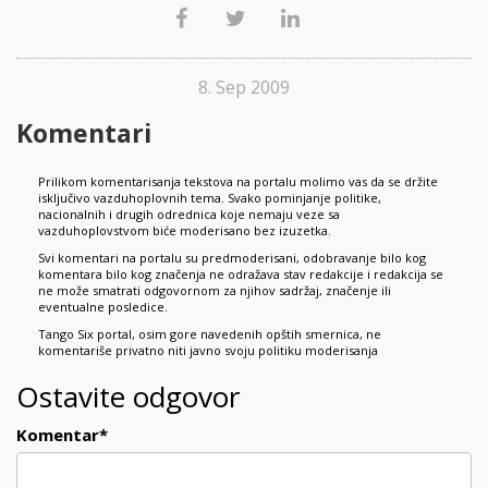
8. Sep 2009
Komentari
Prilikom komentarisanja tekstova na portalu molimo vas da se držite
isključivo vazduhoplovnih tema. Svako pominjanje politike,
nacionalnih i drugih odrednica koje nemaju veze sa
vazduhoplovstvom biće moderisano bez izuzetka.
Svi komentari na portalu su predmoderisani, odobravanje bilo kog
komentara bilo kog značenja ne odražava stav redakcije i redakcija se
ne može smatrati odgovornom za njihov sadržaj, značenje ili
eventualne posledice.
Tango Six portal, osim gore navedenih opštih smernica, ne
komentariše privatno niti javno svoju politiku moderisanja
Ostavite odgovor
Komentar
*