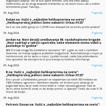
dugotrajno pitanje. Sto se tice same tehnike, ona ima neto slabiju
elektroniku, ali svi drugi akspekti mehanike su na istom nivou cak u nekim
lementima iynad. Takodje,…
09. Aug 2026.
Pogledaj
Dušan na: Vučić o „najboljim helikopterima na svetu“:
„Helikopterskoj jedinici ćemo nabaviti i Erbas H125“
Da li se zna zašto geniji uz C-295W nisu dokupili kit za borbu protiv požara?
09. Aug 2026.
Pogledaj
Jordan na: Novi detalji uvežbavanja 98. vazduhoplovne brigade:
„Novi sadržaji u taktici upotrebe, neke elemente nismo videli u
poslednje tri godine“
@B Priroda onoga što kolektivno nazivamo "AI", a gde se radi o različitim
stvarima, ne menja njegove praktične mogućnosti. Automatizacija u vojsci je
neminovnost, ali ne samo u vojsci. Ljudski mozak i naša čula jednostavno
nisu sposobni da dovoljno brzo procesiraju tu količinu informacija.
09. Aug 2026.
Pogledaj
B na: Vučić o „najboljim helikopterima na svetu“:
„Helikopterskoj jedinici ćemo nabaviti i Erbas H125“
Eno i pozar u Deliblatskoj pescari se rasplamsao sa nekih 300 hektara na
1500 hektara, ugrozeni i stambeni objekti, od smotre juce situacija se
pogorsala kazu da je svaki minut bitan a i vetar otezava gasenje. Kad se
skroz otme kontroli onda ce da dodje pomoc iz Spanije? Tesko da ruski Il-76
moze da dodje…
09. Aug 2026.
Pogledaj
Petrovic Dusan na: Vučić o „najboljim helikopterima na svetu“: