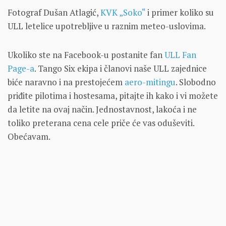
Fotograf Dušan Atlagić,
KVK „Soko“
i primer koliko su
ULL letelice upotrebljive u raznim meteo-uslovima.
Ukoliko ste na Facebook-u postanite fan
ULL Fan
Page-a
. Tango Six ekipa i članovi naše ULL zajednice
biće naravno i na prestojećem
aero-mitingu
. Slobodno
priđite pilotima i hostesama, pitajte ih kako i vi možete
da letite na ovaj način. Jednostavnost, lakoća i ne
toliko preterana cena cele priče će vas oduševiti.
Obećavam.