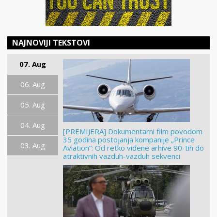
NAJNOVIJI TEKSTOVI
07. Aug
06. Aug
05. Aug
04. Aug
[PREMIJERA] Dokumentarni film povodom
35 godina postojanja kompanije „Prince
03. Aug
Aviation“: Od retko viđene arhive 90-tih do
atraktivnih vazduh-vazduh sekvenci