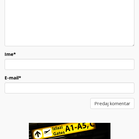
Ime
*
E-mail
*