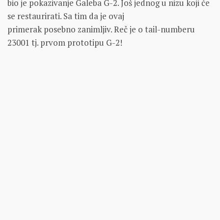
bio je pokazivanje Galeba G-2. Još jednog u nizu koji će
se restaurirati. Sa tim da je ovaj
primerak posebno zanimljiv. Reč je o tail-numberu
23001 tj. prvom prototipu G-2!