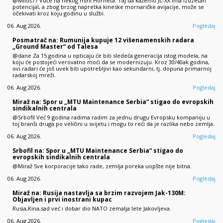
@Miloš77 Vuče na nekog mini Horneta. Taj da kažemo JL-XX ima izuzetan
potencijal, a zbog brzog napretka kineske mornaričke avijacije, može se
očekivati kroz koju godinu u službi.
06. Aug 2026.
Pogledaj
Posmatrač na: Rumunija kupuje 12 višenamenskih radara
„Ground Master“ od Talesa
@dane Za 15 godina u opticaju će biti sledeća generacija istog modela, na
koju će postojeći verovatno moći da se modernizuju. Kroz 30/40ak godina,
ovi radari će još uvek biti upotrebljivi kao sekundarni, tj. dopuna primarnoj
radarskoj mreži.
06. Aug 2026.
Pogledaj
Miraž na: Spor u „MTU Maintenance Serbia“ stigao do evropskih
sindikalnih centrala
@Srbofil Već 9 godina radima radim za jednu drugu Evropsku kompaniju u
toj branši druga po veličini u svijetu i mogu to reći da je razlika nebo zemlja.
06. Aug 2026.
Pogledaj
Srbofil na: Spor u „MTU Maintenance Serbia“ stigao do
evropskih sindikalnih centrala
@Miraž Sve korporacije tako rade, zemlja poreka uopšte nije bitna.
06. Aug 2026.
Pogledaj
Miraž na: Rusija nastavlja sa brzim razvojem Jak-130M:
Objavljen i prvi inostrani kupac
Rusia,Kina,sad već i dobar dio NATO zemalja lete Jakovljeva.
06. Aug 2026.
Pogledaj