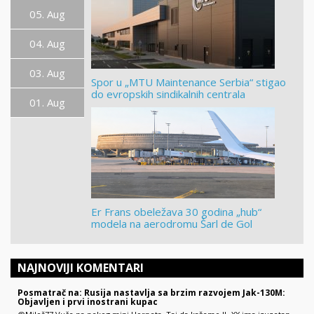
05. Aug
04. Aug
03. Aug
Spor u „MTU Maintenance Serbia“ stigao
do evropskih sindikalnih centrala
01. Aug
Er Frans obeležava 30 godina „hub“
modela na aerodromu Šarl de Gol
NAJNOVIJI KOMENTARI
Posmatrač na: Rusija nastavlja sa brzim razvojem Jak-130M:
Objavljen i prvi inostrani kupac