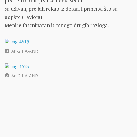
prst. Putnici koji su sa nama sedeli
su uživali, pre bih rekao iz default principa što su
uopšte u avionu.
Meni je fascninatan iz mnogo drugih razloga.
An-2 HA-ANR
An-2 HA-ANR