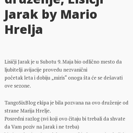
Jarak by Mario
Hrelja
Lisičji Jarak je u Subotu 9. Maja bio odlično mesto da
ljubitelji avijacije provedu nezvanični
početak leta i dobiju „miris“ onoga šta će se dešavati
ove sezone.
TangoSixBlog ekipa je bila pozvana na ovo druženje od
strane Marija Hrelje.
Posredni razlog (svi koji ovo čitaju bi trebali da shvate
da Vam poziv na Jarak i ne treba)