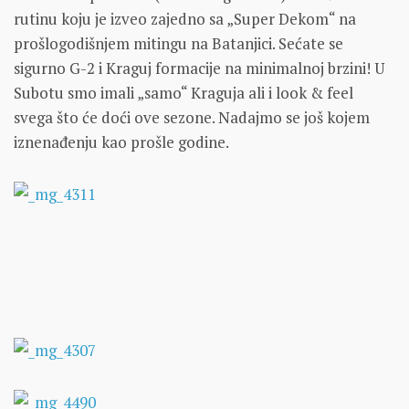
rutinu koju je izveo zajedno sa „Super Dekom“ na
prošlogodišnjem mitingu na Batanjici. Sećate se
sigurno G-2 i Kraguj formacije na minimalnoj brzini! U
Subotu smo imali „samo“ Kraguja ali i look & feel
svega što će doći ove sezone. Nadajmo se još kojem
iznenađenju kao prošle godine.