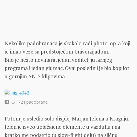
Nekoliko padobranaca je skakalo radi photo-op-a koji
je imao veze sa predstojećom Univerzijadom.
Bilo je nešto novinara, jedan voditelj jutarnjeg
programa i jedan glumac. Ovaj poslednji je bio kopilot
u gornjim AN-2 klipovima.
C-172 i padobranci
Potom je usledio solo displej Marjan Jelena u Kraguju.
Jelen je izveo uobičajene elemente u vazduhu i na
kratko me podsetio (u slow-flight delu) na sličnu