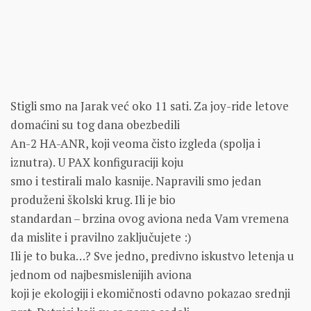
Stigli smo na Jarak već oko 11 sati. Za joy-ride letove
domaćini su tog dana obezbedili
An-2 HA-ANR, koji veoma čisto izgleda (spolja i
iznutra). U PAX konfiguraciji koju
smo i testirali malo kasnije. Napravili smo jedan
produženi školski krug. Ili je bio
standardan – brzina ovog aviona neda Vam vremena
da mislite i pravilno zaključujete :)
Ili je to buka…? Sve jedno, predivno iskustvo letenja u
jednom od najbesmislenijih aviona
koji je ekologiji i ekomičnosti odavno pokazao srednji