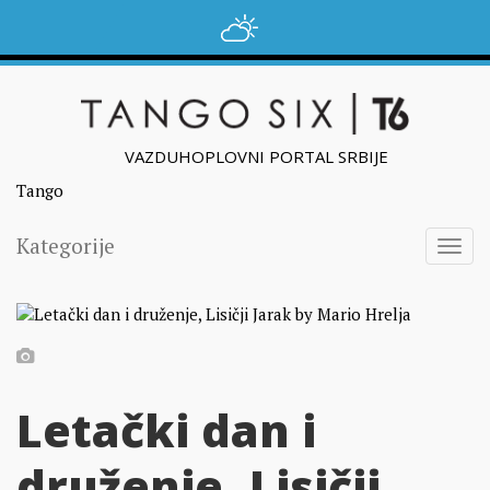
VAZDUHOPLOVNI PORTAL SRBIJE
Tango
Kategorije
Togg
navig
Letački dan i
druženje, Lisičji