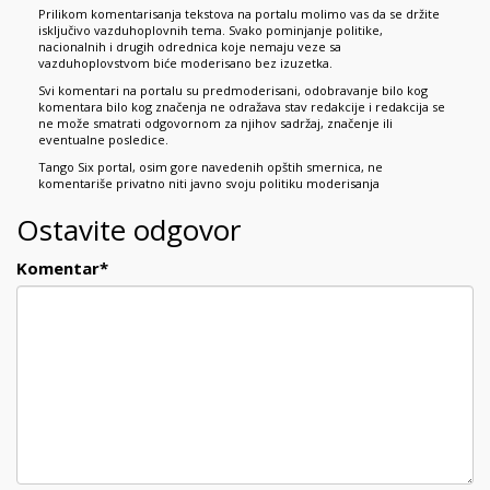
Prilikom komentarisanja tekstova na portalu molimo vas da se držite
isključivo vazduhoplovnih tema. Svako pominjanje politike,
nacionalnih i drugih odrednica koje nemaju veze sa
vazduhoplovstvom biće moderisano bez izuzetka.
Svi komentari na portalu su predmoderisani, odobravanje bilo kog
komentara bilo kog značenja ne odražava stav redakcije i redakcija se
ne može smatrati odgovornom za njihov sadržaj, značenje ili
eventualne posledice.
Tango Six portal, osim gore navedenih opštih smernica, ne
komentariše privatno niti javno svoju politiku moderisanja
Ostavite odgovor
Komentar
*