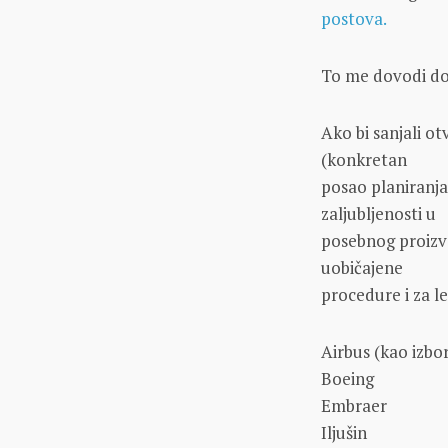
postova.
To me dovodi do
Ako bi sanjali ot
(konkretan
posao planiranja
zaljubljenosti u
posebnog proizvo
uobičajene
procedure i za l
Airbus (kao izb
Boeing
Embraer
Iljušin