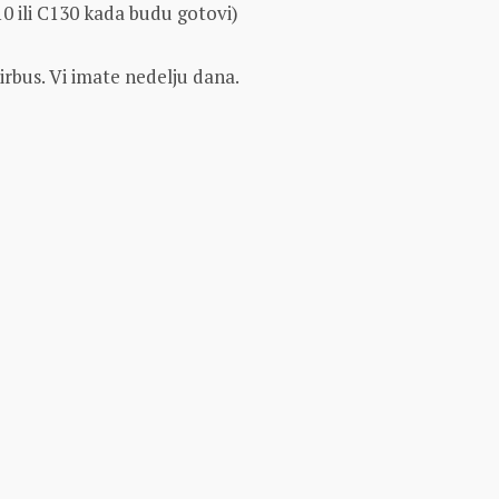
0 ili C130 kada budu gotovi)
irbus. Vi imate nedelju dana.