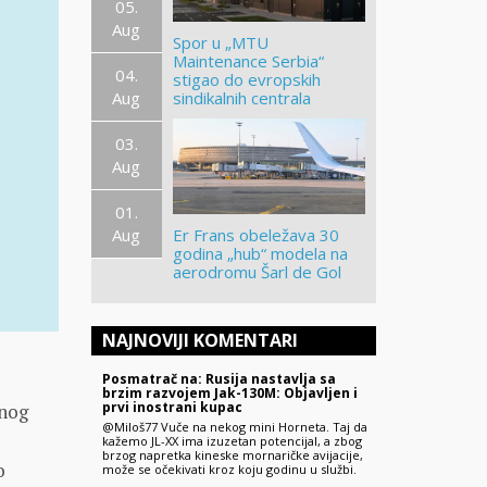
05.
Aug
Spor u „MTU
Maintenance Serbia“
04.
stigao do evropskih
Aug
sindikalnih centrala
03.
Aug
01.
Aug
Er Frans obeležava 30
godina „hub“ modela na
aerodromu Šarl de Gol
NAJNOVIJI KOMENTARI
Posmatrač na: Rusija nastavlja sa
brzim razvojem Jak-130M: Objavljen i
prvi inostrani kupac
znog
@Miloš77 Vuče na nekog mini Horneta. Taj da
kažemo JL-XX ima izuzetan potencijal, a zbog
brzog napretka kineske mornaričke avijacije,
o
može se očekivati kroz koju godinu u službi.