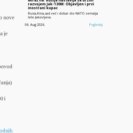
Miraž na: Rusija nastavlja sa brzim
razvojem Jak-130M: Objavljen i prvi
inostrani kupac
Rusia,Kina,sad već i dobar dio NATO zemalja
ao nove
lete Jakovljeva.
06. Aug 2026.
Pogledaj
a je
 povod
ćanja)
0 i
odnih