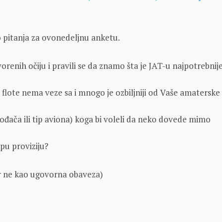
 pitanja za ovonedeljnu anketu.
vorenih očiju i pravili se da znamo šta je JAT-u najpotrebnij
 flote nema veze sa i mnogo je ozbiljniji od Vaše amaterske
đača ili tip aviona) koga bi voleli da neko dovede mimo
epu proviziju?
or ne kao ugovorna obaveza)