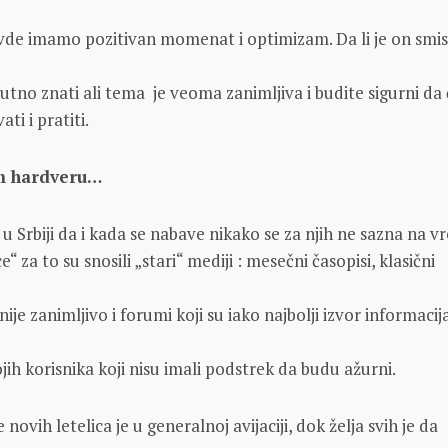
vde imamo pozitivan momenat i optimizam. Da li je on smi
no znati ali tema je veoma zanimljiva i budite sigurni da 
ati i pratiti.
om hardveru…
 u Srbiji da i kada se nabave nikako se za njih ne sazna na v
“ za to su snosili „stari“ mediji : mesečni časopisi, klasični
nije zanimljivo i forumi koji su iako najbolji izvor informacij
jih korisnika koji nisu imali podstrek da budu ažurni.
novih letelica je u generalnoj avijaciji, dok želja svih je da