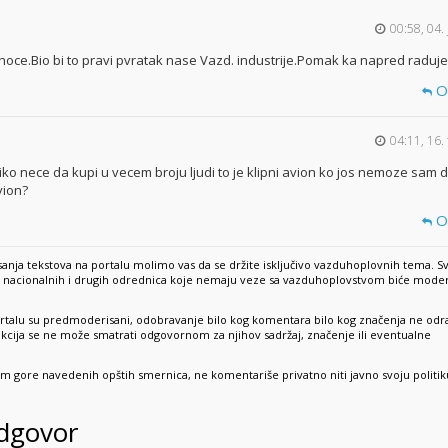
00:58, 04.
oce.Bio bi to pravi pvratak nase Vazd. industrije.Pomak ka napred raduje
O
04:11, 16.
iko nece da kupi u vecem broju ljudi to je klipni avion ko jos nemoze sam 
vion?
O
anja tekstova na portalu molimo vas da se držite isključivo vazduhoplovnih tema. S
e, nacionalnih i drugih odrednica koje nemaju veze sa vazduhoplovstvom biće mode
rtalu su predmoderisani, odobravanje bilo kog komentara bilo kog značenja ne odr
dakcija se ne može smatrati odgovornom za njihov sadržaj, značenje ili eventualne
sim gore navedenih opštih smernica, ne komentariše privatno niti javno svoju politik
odgovor