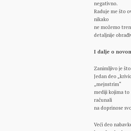
negativno.
Raduje me što o
nikako
ne možemo trenut
detaljnije obrađiv
I dalje o nov
Zanimljivo je što
Jedan deo „krivice
„mejnstrim“
mediji kojima to 
računali
na doprinose svo
Veći deo nabavke 