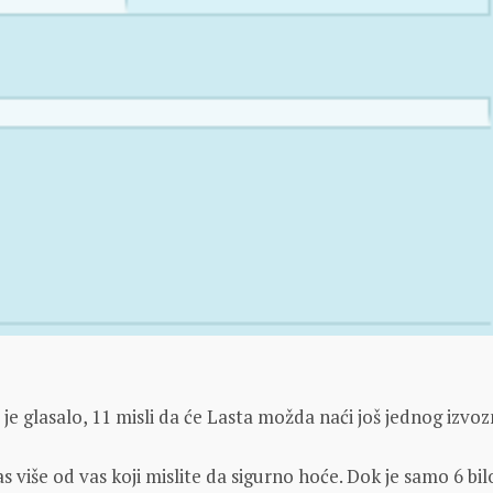
 je glasalo, 11 misli da će Lasta možda naći još jednog izvo
as više od vas koji mislite da sigurno hoće. Dok je samo 6 bil