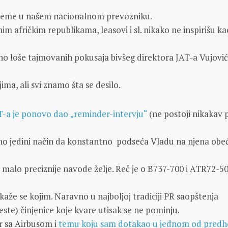
reme u našem nacionalnom prevozniku.
im afričkim republikama, leasovi i sl. nikako ne inspirišu k
no loše tajmovanih pokusaja bivšeg direktora JAT-a Vujović
ma, ali svi znamo šta se desilo.
T-a je ponovo dao „reminder-intervju“
(ne postoji nikakav
no jedini način da konstantno podseća Vladu na njena obe
o malo preciznije navode želje. Reč je o B737-700 i ATR72-50
e kaže se kojim. Naravno u najboljoj tradiciji PR saopštenja
 jeste) činjenice koje kvare utisak se ne pominju.
r sa Airbusom i
temu koju sam dotakao u jednom od predh