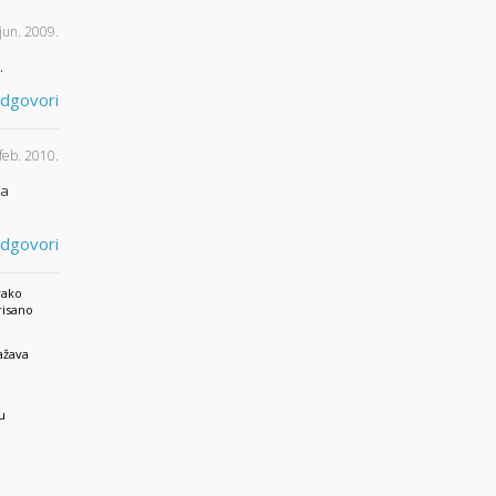
 jun. 2009.
.
dgovori
 feb. 2010.
da
dgovori
vako
risano
ažava
u