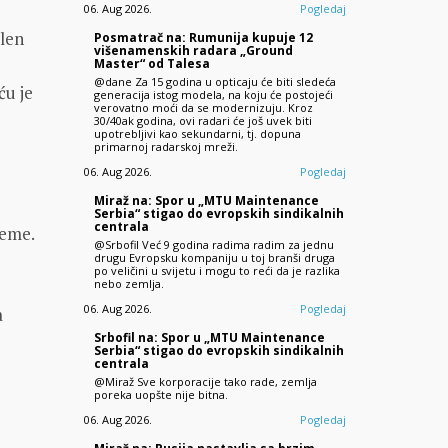
06. Aug 2026.
Pogledaj
slen
Posmatrač na: Rumunija kupuje 12
višenamenskih radara „Ground
Master“ od Talesa
@dane Za 15 godina u opticaju će biti sledeća
ću je
generacija istog modela, na koju će postojeći
verovatno moći da se modernizuju. Kroz
30/40ak godina, ovi radari će još uvek biti
upotrebljivi kao sekundarni, tj. dopuna
primarnoj radarskoj mreži.
06. Aug 2026.
Pogledaj
Miraž na: Spor u „MTU Maintenance
Serbia“ stigao do evropskih sindikalnih
centrala
reme.
@Srbofil Već 9 godina radima radim za jednu
drugu Evropsku kompaniju u toj branši druga
po veličini u svijetu i mogu to reći da je razlika
nebo zemlja.
06. Aug 2026.
Pogledaj
a
Srbofil na: Spor u „MTU Maintenance
Serbia“ stigao do evropskih sindikalnih
centrala
@Miraž Sve korporacije tako rade, zemlja
poreka uopšte nije bitna.
06. Aug 2026.
Pogledaj