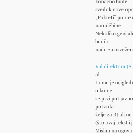
konačno bude
svedok nove op
„Pokreti“ po razn
narudžbine.
Nekoliko genijal
budilo
nadu za osveženji
V.d direktora JA
ali
to mu je očigled
u kome
se prvi put javn
potvrda
želje za RJ ali n
(što ovaj tekst i
Mislim na ugovo