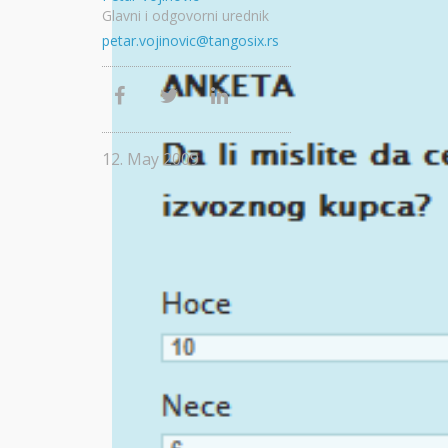
Glavni i odgovorni urednik
petar.vojinovic@tangosix.rs
12. May 2009