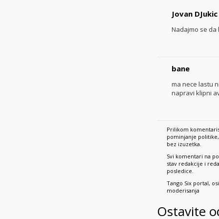
Jovan DJukic
Nadajmo se da h
bane
ma nece lastu n
napravi klipni a
Prilikom komentaris
pominjanje politik
bez izuzetka.
Svi komentari na po
stav redakcije i re
posledice.
Tango Six portal, o
moderisanja
Ostavite 