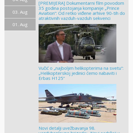
[PREMIJERA] Dokumentarni film povodom
35 godina postojanja kompanije „Prince
03. Aug
Aviation“: Od retko viđene arhive 90-tih do
atraktivnih vazduh-vazduh sekvenci
01. Aug
Vučić o „najboljim helikopterima na svetu“:
„Helikopterskoj jedinici ćemo nabaviti i
Erbas H125“
Novi detalji uvežbavanja 98.