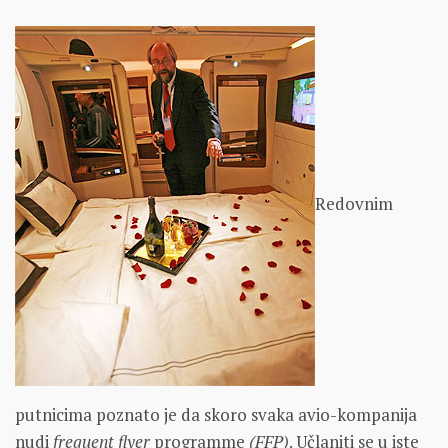
Redovnim
putnicima poznato je da skoro svaka avio-kompanija
nudi
frequent flyer
programme
(FFP)
. Učlaniti se u iste