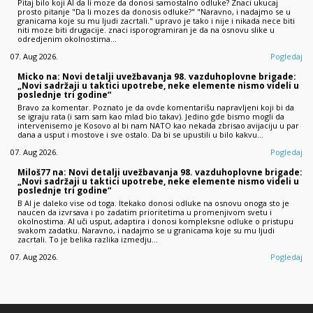
Pitaj bilo koji AI da li moze da donosi samostalno odluke? Znaci ukucaj
prosto pitanje "Da li mozes da donosis odluke?" "Naravno, i nadajmo se u
granicama koje su mu ljudi zacrtali." upravo je tako i nije i nikada nece biti
niti moze biti drugacije. znaci isporogramiran je da na osnovu slike u
odredjenim okolnostima…
07. Aug 2026.
Pogledaj
Micko na: Novi detalji uvežbavanja 98. vazduhoplovne brigade:
„Novi sadržaji u taktici upotrebe, neke elemente nismo videli u
poslednje tri godine“
Bravo za komentar. Poznato je da ovde komentarišu napravljeni koji bi da
se igraju rata (i sam sam kao mlad bio takav). Jedino gde bismo mogli da
intervenisemo je Kosovo al bi nam NATO kao nekada zbrisao avijaciju u par
dana a usput i mostove i sve ostalo. Da bi se upustili u bilo kakvu…
07. Aug 2026.
Pogledaj
Miloš77 na: Novi detalji uvežbavanja 98. vazduhoplovne brigade:
„Novi sadržaji u taktici upotrebe, neke elemente nismo videli u
poslednje tri godine“
B AI je daleko vise od toga. Itekako donosi odluke na osnovu onoga sto je
naucen da izvrsava i po zadatim prioritetima u promenjivom svetu i
okolnostima. AI uči usput, adaptira i donosi kompleksne odluke o pristupu
svakom zadatku. Naravno, i nadajmo se u granicama koje su mu ljudi
zacrtali. To je belika razlika izmedju…
07. Aug 2026.
Pogledaj