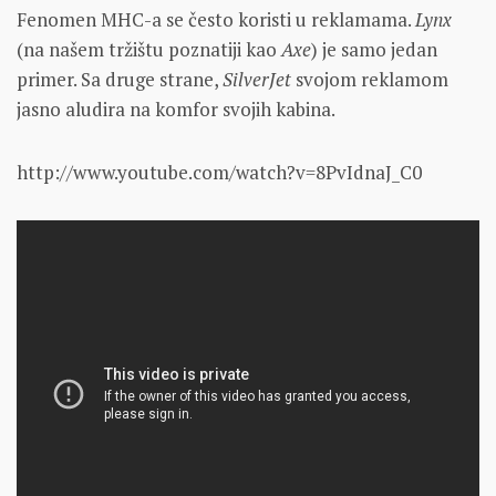
Fenomen MHC-a se često koristi u reklamama.
Lynx
(na našem tržištu poznatiji kao
Axe
) je samo jedan
primer. Sa druge strane,
SilverJet
svojom reklamom
jasno aludira na komfor svojih kabina.
http://www.youtube.com/watch?v=8PvIdnaJ_C0