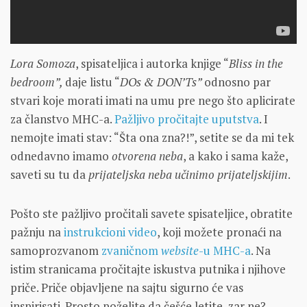
Lora Somoza
, spisateljica i autorka knjige “
Bliss in the
bedroom”,
daje listu “
DOs & DON’Ts”
odnosno par
stvari koje morati imati na umu pre nego što aplicirate
za članstvo MHC-a.
Pažljivo pročitajte uputstva
. I
nemojte imati stav: “Šta ona zna?!”, setite se da mi tek
odnedavno imamo
otvorena neba
, a kako i sama kaže,
saveti su tu da
prijateljska neba učinimo prijateljskijim
.
Pošto ste pažljivo pročitali savete spisateljice, obratite
pažnju na
instrukcioni video
, koji možete pronaći na
samoprozvanom
zvaničnom
website
-u
MHC-a
. Na
istim stranicama pročitajte iskustva putnika i njihove
priče. Priče objavljene na sajtu sigurno će vas
inspirisati. Prosto poželite da češće letite, zar ne?