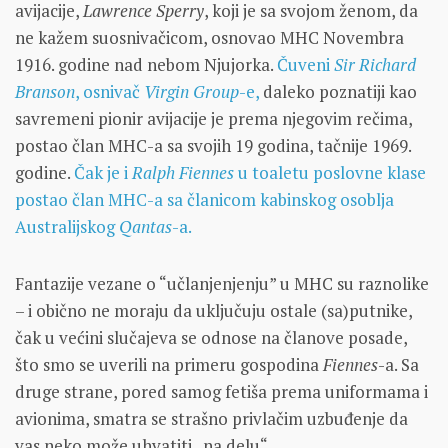
avijacije,
Lawrence Sperry
, koji je sa svojom ženom, da
ne kažem suosnivačicom, osnovao MHC Novembra
1916. godine nad nebom Njujorka.
Čuveni
Sir Richard
Branson
, osnivač
Virgin Group
-e,
daleko poznatiji kao
savremeni pionir avijacije je prema njegovim rečima,
postao član MHC-a sa svojih 19 godina, tačnije 1969.
godine.
Čak je i
Ralph Fiennes
u toaletu poslovne klase
postao član MHC-a sa članicom kabinskog osoblja
Australijskog
Qantas
-a.
Fantazije vezane o “učlanjenjenju” u MHC su raznolike
– i obično ne moraju da uključuju ostale (sa)putnike,
čak u većini slučajeva se odnose na članove posade,
što smo se uverili na primeru gospodina
Fiennes
-a. Sa
druge strane, pored samog fetiša prema uniformama i
avionima, smatra se strašno privlačim uzbuđenje da
vas neko može uhvatiti „na delu“.