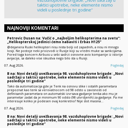
vazduhoplovne brigade: „Novi sadržaji u
taktici upotrebe, neke elemente nismo
videli u poslednje tri godine“
NAJNOVIJI KOMENTARI
Petrovic Dusan na: Vučić o „najboljim helikopterima na svetu“:
„Helikopterskoj jedinici ćemo nabaviti i Erbas H125“
@dejanera Ruski helikopteri nisu nista bolji od zapadnih, a nisu ni mnogo
losiji. Ne postoje neki proizvodi iz Rusije koji su vredni muke sa sankcijama.
Pored toga koncern Airbuss u sebi sadrzi osnovne avio kompanije iz istorije
avijacije, sa daleko vise iskustva nego bilo sta u Rusiji.
07. Aug 2026.
Pogledaj
B na: Novi detalji uvežbavanja 98. vazduhoplovne brigade: „Novi
sadržaji u taktici upotrebe, neke elemente nismo videli u
poslednje tri godine“
Tako da automatizacija gde je Tenk na osnovu slike i ostalih parametara
prepoznat kao tenk sa verovatnocom od 98 odsto u zavisnosti od
definisanih parametara on automatski izvrsava gadjanje tenka ako mu je
parametar zadat da je minimum 90 odsto (98 utvrdjenih) za gadjanje. Pa me
interesuje koliko je podesen ovaj konkretno? Nije slot masina…
07. Aug 2026.
Pogledaj
B na: Novi detalji uvežbavanja 98. vazduhoplovne brigade: „Novi
sadržaji u taktici upotrebe, neke elemente nismo videli u
poslednje tri godine“