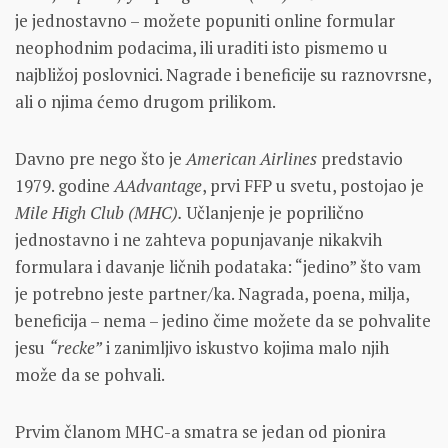
je jednostavno – možete popuniti online
formular
neophodnim podacima, ili uraditi isto pismemo u
najbližoj poslovnici. Nagrade i beneficije su raznovrsne,
ali o njima ćemo drugom prilikom.
Davno pre nego što je
American Airlines
predstavio
1979. godine
AAdvantage
, prvi FFP u svetu, postojao je
Mile High Club (MHC).
Učlanjenje je poprilično
jednostavno i ne zahteva popunjavanje nikakvih
formulara i davanje ličnih podataka: “jedino” što vam
je potrebno jeste partner/ka. Nagrada, poena, milja,
beneficija – nema – jedino čime možete da se pohvalite
jesu
“recke”
i zanimljivo iskustvo kojima malo njih
može da se pohvali.
Prvim članom MHC-a smatra se jedan od pionira