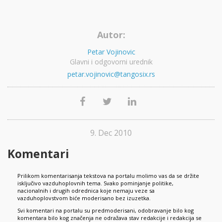
Autor:
Petar Vojinovic
Glavni i odgovorni urednik
petar.vojinovic@tangosix.rs
9. Dec 2010
Komentari
Prilikom komentarisanja tekstova na portalu molimo vas da se držite
isključivo vazduhoplovnih tema. Svako pominjanje politike,
nacionalnih i drugih odrednica koje nemaju veze sa
vazduhoplovstvom biće moderisano bez izuzetka.
Svi komentari na portalu su predmoderisani, odobravanje bilo kog
komentara bilo kog značenja ne odražava stav redakcije i redakcija se