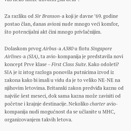
Za razliku od
Sir Branson
-a koji je davne ’69. godine
postao član, danas avioni nude mnogo veći komfor,
što potencijalni akt čini mnogo privlačnijim.
Dolaskom prvog
Airbus
-a
A380
u flotu
Singapore
Airlines
-a
(SIA)
, ta avio-kompanija je predstavila novi
koncept Prve klase –
First Class Suite
. Kako odoleti?
SIA je iz istog razloga ponovila putnicima izvod iz
zakona kako bi imali u vidu da je to veliko NE-NE na
njihovim letovima. Britanski zakon predviđa kaznu od
najviše šest meseci, dok sama kazna može zavisiti od
početne i krajnje destinacije. Nekoliko
charter
avio-
kompanija nudi mogućnost da se učlanite u MHC,
organizovanjem takvih letova.