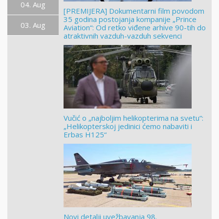
04. Aug
[PREMIJERA] Dokumentarni film povodom
35 godina postojanja kompanije „Prince
03. Aug
Aviation“: Od retko viđene arhive 90-tih do
atraktivnih vazduh-vazduh sekvenci
Vučić o „najboljim helikopterima na svetu“:
„Helikopterskoj jedinici ćemo nabaviti i
Erbas H125“
Novi detalji uvežbavanja 98.