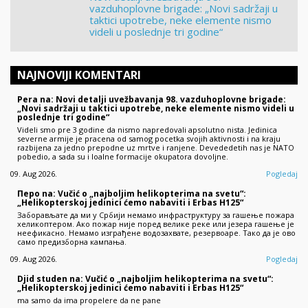
vazduhoplovne brigade: „Novi sadržaji u
taktici upotrebe, neke elemente nismo
videli u poslednje tri godine“
NAJNOVIJI KOMENTARI
Pera na: Novi detalji uvežbavanja 98. vazduhoplovne brigade:
„Novi sadržaji u taktici upotrebe, neke elemente nismo videli u
poslednje tri godine“
Videli smo pre 3 godine da nismo napredovali apsolutno nista. Jedinica
severne armije je pracena od samog pocetka svojih aktivnosti i na kraju
razbijena za jedno prepodne uz mrtve i ranjene. Devededetih nas je NATO
pobedio, a sada su i loalne formacije okupatora dovoljne.
09. Aug 2026.
Pogledaj
Перо na: Vučić o „najboljim helikopterima na svetu“:
„Helikopterskoj jedinici ćemo nabaviti i Erbas H125“
Заборављате да ми у Србији немамо инфраструктуру за гашење пожара
хеликоптером. Ако пожар није поред велике реке или језера гашење је
неефикасно. Немамо изграђене водозахвате, резервоаре. Тако да је ово
само предизборна кампања.
09. Aug 2026.
Pogledaj
Djid studen na: Vučić o „najboljim helikopterima na svetu“:
„Helikopterskoj jedinici ćemo nabaviti i Erbas H125“
ma samo da ima propelere da ne pane