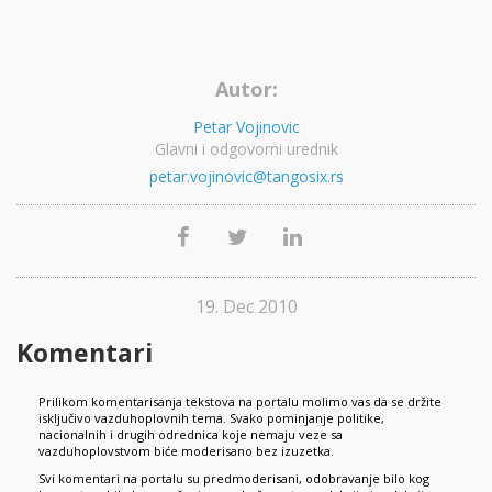
Autor:
Petar Vojinovic
Glavni i odgovorni urednik
petar.vojinovic@tangosix.rs
19. Dec 2010
Komentari
Prilikom komentarisanja tekstova na portalu molimo vas da se držite
isključivo vazduhoplovnih tema. Svako pominjanje politike,
nacionalnih i drugih odrednica koje nemaju veze sa
vazduhoplovstvom biće moderisano bez izuzetka.
Svi komentari na portalu su predmoderisani, odobravanje bilo kog