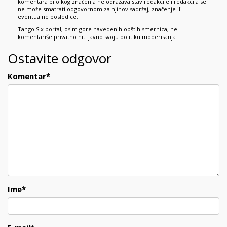
komentara bilo kog značenja ne odražava stav redakcije i redakcija se
ne može smatrati odgovornom za njihov sadržaj, značenje ili
eventualne posledice.
Tango Six portal, osim gore navedenih opštih smernica, ne
komentariše privatno niti javno svoju politiku moderisanja
Ostavite odgovor
Komentar
*
Ime
*