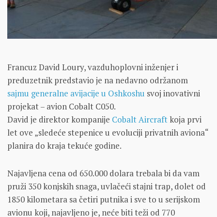
Francuz David Loury, vazduhoplovni inženjer i
preduzetnik predstavio je na nedavno održanom
sajmu generalne avijacije u Oshkoshu
svoj inovativni
projekat – avion Cobalt C050.
David je direktor kompanije
Cobalt Aircraft
koja prvi
let ove „sledeće stepenice u evoluciji privatnih aviona“
planira do kraja tekuće godine.
Najavljena cena od 650.000 dolara trebala bi da vam
pruži 350 konjskih snaga, uvlačeći stajni trap, dolet od
1850 kilometara sa četiri putnika i sve to u serijskom
avionu koji, najavljeno je, neće biti teži od 770