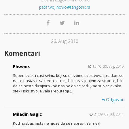
petar.vojinovic@tangosix.rs
26. Aug 2010
Komentari
Phoenix
15:40, 30. avg. 2010.
Super, svaka cast svima koji su u ovome ucestvovali, nadam se
na ce nastaviti sa necin slicnim, bilo pravljenjem za strance, bilo
da se nesto dizajnira kod nas pa da se radi (kad su vec ovako
stekli iskustvo, a vala i reputaciju).
Odgovori
Miladin Gagic
21:39, 02. jul. 2011.
Kod nasbas nista ne moze da se napravi, zar ne?!