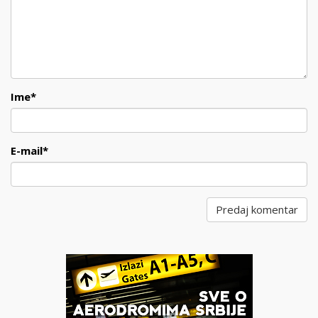
Ime
*
E-mail
*