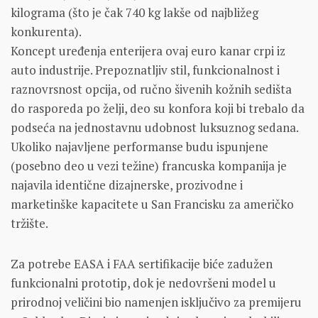
kilograma (što je čak 740 kg lakše od najbližeg
konkurenta).
Koncept uređenja enterijera ovaj euro kanar crpi iz
auto industrije. Prepoznatljiv stil, funkcionalnost i
raznovrsnost opcija, od ručno šivenih kožnih sedišta
do rasporeda po želji, deo su konfora koji bi trebalo da
podseća na jednostavnu udobnost luksuznog sedana.
Ukoliko najavljene performanse budu ispunjene
(posebno deo u vezi težine) francuska kompanija je
najavila identične dizajnerske, prozivodne i
marketinške kapacitete u San Francisku za američko
tržište.
Za potrebe EASA i FAA sertifikacije biće zadužen
funkcionalni prototip, dok je nedovršeni model u
prirodnoj veličini bio namenjen isključivo za premijeru