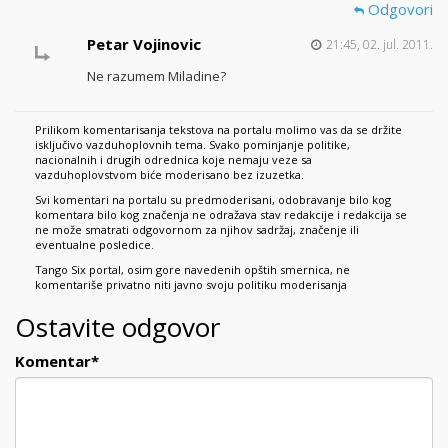
Odgovori
Petar Vojinovic
21:45, 02. jul. 2011.
Ne razumem Miladine?
Prilikom komentarisanja tekstova na portalu molimo vas da se držite
isključivo vazduhoplovnih tema. Svako pominjanje politike,
nacionalnih i drugih odrednica koje nemaju veze sa
vazduhoplovstvom biće moderisano bez izuzetka.
Svi komentari na portalu su predmoderisani, odobravanje bilo kog
komentara bilo kog značenja ne odražava stav redakcije i redakcija se
ne može smatrati odgovornom za njihov sadržaj, značenje ili
eventualne posledice.
Tango Six portal, osim gore navedenih opštih smernica, ne
komentariše privatno niti javno svoju politiku moderisanja
Ostavite odgovor
Komentar
*