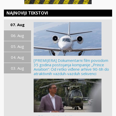
NAJNOVIJI TEKSTOVI
07. Aug
06. Aug
05. Aug
04. Aug
[PREMIJERA] Dokumentarni film povodom
35 godina postojanja kompanije „Prince
03. Aug
Aviation“: Od retko viđene arhive 90-tih do
atraktivnih vazduh-vazduh sekvenci