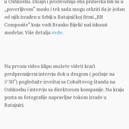
u Oshkoshu. Dizajn i prozivodnja oba primerka bili su u
„poverljivom“ modu i tek sada mogu otkriti da je jedan
od njih izrađen u Srbiji u Batajničkoj firmi „BB
Composite“ koju vodi Branko Bijelić naš iskusni
modelar. Više detalja
ovde
.
Na prvom video klipu možete videti kraći
predpremijerni intervju dok u drugom ( počinje na
5’30“) pogledajte izveštaj sa Cobaltovog štanda na
Oshkoshu i intervju sa direktorom kompanije. Na kraju
posta su fotografije napravljne tokom izrade u
Batajnici.