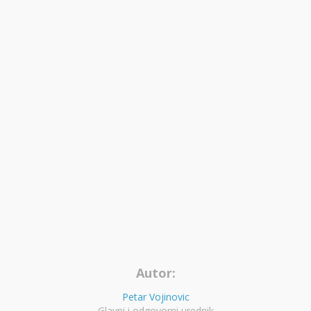
Autor:
Petar Vojinovic
Glavni i odgovorni urednik