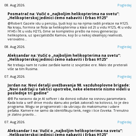
08. Aug 2026.
Pogledaj
Posmatrač na: Vučić o „najboljim helikopterima na svetu“:
„Helikopterskoj jedinici ćemo nabaviti i Erbas H125“
@Robert Gazele idu u penziju, ljudi koji su na njima radili prelaze na H125.
Na kraju, formira se flota sa helikopterima u klasi od 2t u vidu H125, 4t u vidu
H145 i 9t u vidu H215, čime se kompletno prešlo na novu generaciju
helikoptera, uz specijalistički Kamov, koji bi u nekoj idealnijoj realnosti,
verovatno…
08. Aug 2026.
Pogledaj
Aleksandar na: Vučić o „najboljim helikopterima na svetu“:
„Helikopterskoj jedinici ćemo nabaviti i Erbas H125“
Ne trebaju nam te ruske zarđale kante iz sovjetske ere. Malo ste preterali
više sa tim Rusima.
07. Aug 2026.
Pogledaj
Jordan na: Novi detalji uvežbavanja 98. vazduhoplovne brigade:
„Novi sadržaji u taktici upotrebe, neke elemente nismo videli u
poslednje tri godine“
@B Pa naravno da je AI softver i da donosi odluke na osnovu parametara.
Kada kola u self drive modu stanu ako pešak zakorači na kolovoz, to je deo
programa. Mogu se programirati i da ubrzaju do maksimuma i udare
pešaka. Kamere ne samo da identifikuju tenk, nego i lice čoveka. Trenutno
je zlatno pravilo…
07. Aug 2026.
Pogledaj
Aleksandar I na: Vučić o „najboljim helikopterima na svetu“:
„Helikopterskoj jedinici ćemo nabaviti i Erbas H125“