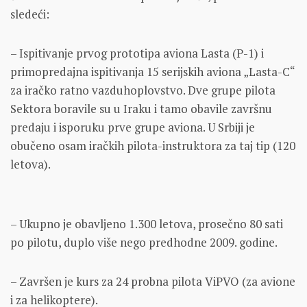
sledeći:
– Ispitivanje prvog prototipa aviona Lasta (P-1) i
primopredajna ispitivanja 15 serijskih aviona „Lasta-C“
za iračko ratno vazduhoplovstvo. Dve grupe pilota
Sektora boravile su u Iraku i tamo obavile završnu
predaju i isporuku prve grupe aviona. U Srbiji je
obučeno osam iračkih pilota-instruktora za taj tip (120
letova).
– Ukupno je obavljeno 1.300 letova, prosečno 80 sati
po pilotu, duplo više nego predhodne 2009. godine.
– Završen je kurs za 24 probna pilota ViPVO (za avione
i za helikoptere).