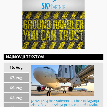
NAJNOVIJI TEKSTOVI
10. Aug
07. Aug
06. Aug
05. Aug
[ANALIZA] Bez subvencija i bez odlaganja:
Zbog čega Er Srbija preuzima Beč i Maltu –