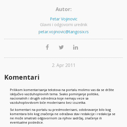
Autor:
Petar Vojinovic
Glavni i odgovorni urednik
petar.vojinovic@tangosix.rs
2. Apr 2011
Komentari
Prilikom komentarisanja tekstova na portalu molimo vas da se držite
isključivo vazduhoplovnih tema. Svako pominjanje politike,
nacionalnih i drugih odrednica koje nemaju veze sa
vazduhoplovstvom biće moderisano bez izuzetka.
Svi komentari na portalu su predmoderisani, odobravanje bilo kog
komentara bilo kog značenja ne odražava stav redakcije i redakcija se
ne može smatrati odgovornom za njihov sadržaj, značenje ili
eventualne posledice.