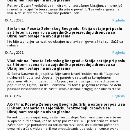
Ukrajinom ostaje na nivou glasina
Petrovic Dusan Predlažeš da mi direktno naoružamo Ukrajinu, a nismo još
ni uveli sankcije? To teoretisanje šta piše u povelji UN za velike igrače ne
važi. A da se držimo mi nezavisne politike ipak
10. Aug 2026.
Pogledaj
Stefan na: Poseta Zelenskog Beogradu: Srbija ostaje pri poslu
sa Elbitom, scenario za zajedničku proizvodnju dronova sa
Ukrajinom ostaje na nivou glasina
I to bije tacno, jer su hvati od ukrajne nabilavila migove, a hteli su i Su25 da
nabave
10. Aug 2026.
Pogledaj
Vladimir na: Poseta Zelenskog Beogradu: Srbija ostaje pri poslu
sa Elbitom, scenario za zajedničku proizvodnju dronova sa
Ukrajinom ostaje na nivou glasina
@ Sasha Naravno da je upitna. Nije samo Izrael "nuklearna sila" (zapravo
nuklearni liliputanac). Uopste nije pametno ratovati sa kompletnom
severnom Afrikom i zapadnom Azijom, na celu sa ogromnim drzavama
poput Irana, Egipta, Turske, Pakistana. Pri tom ti je glavni zastitnik na delu
pokazao nesposobnost da zastiti sebe, a kamoli drugog. Bez obzira sto se…
10. Aug 2026.
Pogledaj
AK-74 na: Poseta Zelenskog Beogradu: Srbija ostaje pri poslu sa
Elbitom, scenario za zajedničku proizvodnju dronova sa
Ukrajinom ostaje na nivou glasina
Pa neki upozoravajući nagoveštaji već postoje. Gasni aranžman se više ne
sklapa na duži period, već na svega par meseci. NIS je tek priča za sebe!
Zašto nam nije ponuđeno da otkupimo ruski deo, da budemo pošteđeni
ovog milosrđa u vidu američkog produžavanja operativne licence svako