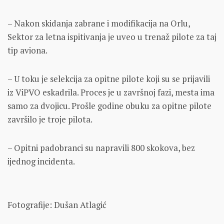
– Nakon skidanja zabrane i modifikacija na Orlu,
Sektor za letna ispitivanja je uveo u trenaž pilote za taj
tip aviona.
– U toku je selekcija za opitne pilote koji su se prijavili
iz ViPVO eskadrila. Proces je u završnoj fazi, mesta ima
samo za dvojicu. Prošle godine obuku za opitne pilote
završilo je troje pilota.
– Opitni padobranci su napravili 800 skokova, bez
ijednog incidenta.
Fotografije: Dušan Atlagić