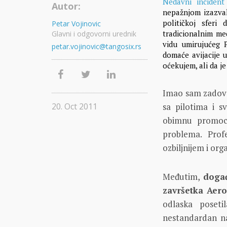
Nedavni incident
Autor:
nepažnjom izazval
političkoj sferi
Petar Vojinovic
tradicionalnim me
Glavni i odgovorni urednik
vidu umirujućeg 
petar.vojinovic@tangosix.rs
domaće avijacije 
oćekujem, ali da je
Imao sam zadovo
sa pilotima i 
20. Oct 2011
obimnu promoci
problema. Prof
ozbiljnijem i or
Međutim,
događ
završetka Aero
odlaska poset
nestandardan na