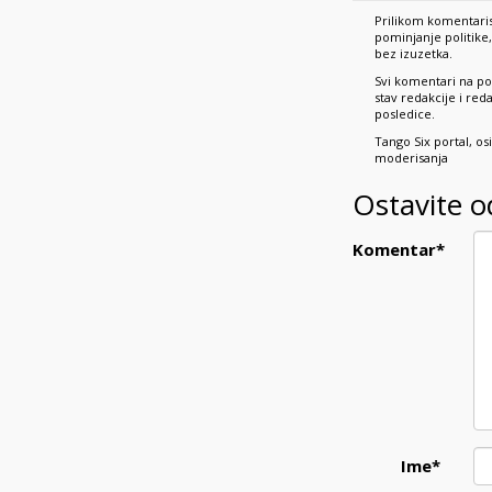
Prilikom komentaris
pominjanje politik
bez izuzetka.
Svi komentari na po
stav redakcije i re
posledice.
Tango Six portal, o
moderisanja
Ostavite 
Komentar
*
Ime
*