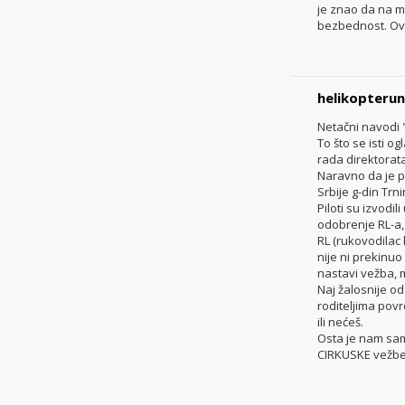
je znao da na m
bezbednost. Ovd
helikopterun
Netačni navodi 
To što se isti o
rada direktorata
Naravno da je po
Srbije g-din Trn
Piloti su izvodi
odobrenje RL-a,
RL (rukovodilac 
nije ni prekinuo
nastavi vežba, 
Naj žalosnije o
roditeljima povr
ili nećeš.
Osta je nam sam
CIRKUSKE vežbe 