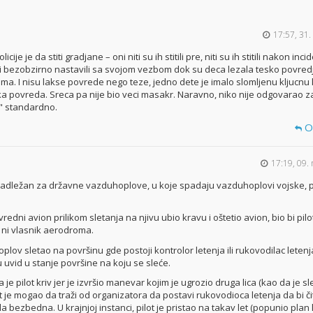
17:57, 31.
ije je da stiti gradjane – oni niti su ih stitili pre, niti su ih stitili nakon inci
 bezobzirno nastavili sa svojom vezbom dok su deca lezala tesko povre
ma. I nisu lakse povrede nego teze, jedno dete je imalo slomljenu kljucnu 
ka povreda. Sreca pa nije bio veci masakr. Naravno, niko nije odgovarao za
i" standardno.
O
17:19, 09. 
 nadležan za državne vazduhoplove, u koje spadaju vazduhoplovi vojske, pol
redni avion prilikom sletanja na njivu ubio kravu i oštetio avion, bio bi pilo
ir ni vlasnik aerodroma.
lov sletao na površinu gde postoji kontrolor letenja ili rukovodilac letenja
aju uvid u stanje površine na koju se sleće.
je pilot kriv jer je izvršio manevar kojim je ugrozio druga lica (kao da je sl
ot je mogao da traži od organizatora da postavi rukovodioca letenja da bi č
la bezbedna. U krajnjoj instanci, pilot je pristao na takav let (popunio plan 