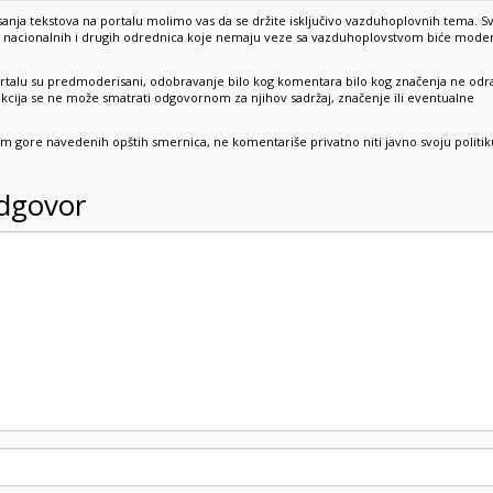
anja tekstova na portalu molimo vas da se držite isključivo vazduhoplovnih tema. S
e, nacionalnih i drugih odrednica koje nemaju veze sa vazduhoplovstvom biće mode
rtalu su predmoderisani, odobravanje bilo kog komentara bilo kog značenja ne odr
dakcija se ne može smatrati odgovornom za njihov sadržaj, značenje ili eventualne
sim gore navedenih opštih smernica, ne komentariše privatno niti javno svoju politik
odgovor