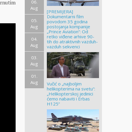
06.
vrnutim
Aug
[PREMIJERA]
Dokumentarni film
05.
povodom 35 godina
Aug
postojanja kompanije
„Prince Aviation“: Od
retko viđene arhive 90-
04.
tih do atraktivnih vazduh-
Aug
vazduh sekvenci
03.
Aug
01.
Aug
Vučić o „najboljim
helikopterima na svetu“:
„Helikopterskoj jedinici
ćemo nabaviti i Erbas
H125“