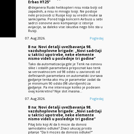
Erbas H125“
@dejanera Ruski helikopteri nisu nista bolji od
zapadnih, a nisu ni mnogo losiji. Ne postoje
neki proizvodi iz Rusije koji su vredni muke sa
sankcijama. Pored toga koncern Airbuss u sebi
sadrzi osnovne avio kompanije iz istorije
avijacije, sa daleko vise iskustva nego bilo sta u
Rusiji.
07. Aug 2026.
Pogledaj
B na: Novi detalji uvežbavanja 98.
vazduhoplovne brigade: „Novi sadržaji
u taktici upotrebe, neke elemente
nismo videli u poslednje tri godine“
Tako da automatizacija gde je Tenk na osnovu
slike i ostalih parametara prepoznat kao tenk
sa verovatnocom od 98 odsto u zavisnosti od
definisanih parametara on automatski izvrsava
gadjanje tenka ako mu je parametar zadat da
je minimum 90 odsto (98 utvrdjenih) za
gadjanje. Pa me interesuje koliko je podesen
ovaj konkretno? Nije slot masina…
07. Aug 2026.
Pogledaj
B na: Novi detalji uvežbavanja 98.
vazduhoplovne brigade: „Novi sadržaji
u taktici upotrebe, neke elemente
nismo videli u poslednje tri godine“
Pitaj bilo koji AI da li moze da donosi
samostalno odluke? Znaci ukucaj prosto
pitanje "Da li mozes da donosis odluke?"