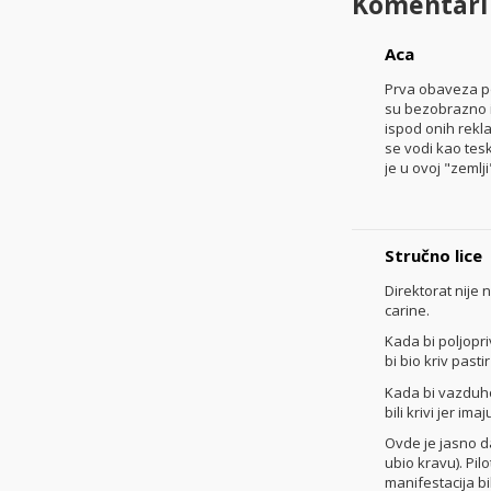
Komentari
Aca
Prva obaveza polic
su bezobrazno i
ispod onih rekla
se vodi kao tes
je u ovoj "zemlj
Stručno lice
Direktorat nije
carine.
Kada bi poljopriv
bi bio kriv past
Kada bi vazduhop
bili krivi jer im
Ovde je jasno da 
ubio kravu). Pil
manifestacija bi