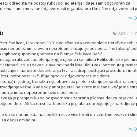
estu odredišta ne postoji rukovodilac letenja i da je sam odgovoran za
e ima samo moralne odgovornosti organizatora i krivične odgovornosti pi
O
it
02:41, 11. 
"Stručno lice", Direktorat JESTE nadležan za vazduhoplove i letačko osobl
glasio nenadležnim, u ovom nesretnom slučaju, je posledica "ne talasaj" pol
 i njihovog upravnog odbora na čijem je čelu Ivica Dačić.
stojao rukovodilac letenja koji je ujedno i šef pilota Helikopterske jedini
inić Nenad. Isti je i davao izjave novinarki lista Blic u vezi pomenutog incide
li uobičajeni manevar desantiranja tzv. fast drop, poštujući proceduru i imali
 što u potpunosti iskčjučuje njihovu odgovornost u incidentu.
letenja) ni jednog trenutka nije obavestio pilote o stanju prepreka na zeml
 izvodjenje vežbe, kada su panoi poleteli na sirote mališane, već je insisti
mada je imao neposredan uvid u posledice.
d svega je pranje ruku od odgovornosti i zabrana pilotima da upute javno i
edjene dece. Ali šta da se radi, politika je plata a naredjenje je naredjenje
o da se nadamo da nas politika neće više terati da izvodimo ovakve i slič
za decu i omladinu.
O