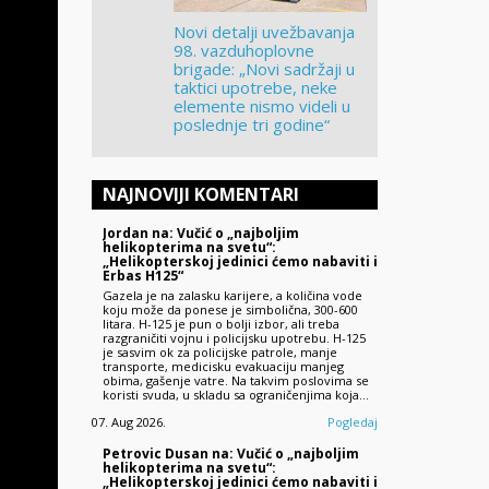
Novi detalji uvežbavanja
98. vazduhoplovne
brigade: „Novi sadržaji u
taktici upotrebe, neke
elemente nismo videli u
poslednje tri godine“
NAJNOVIJI KOMENTARI
Jordan na: Vučić o „najboljim
helikopterima na svetu“:
„Helikopterskoj jedinici ćemo nabaviti i
Erbas H125“
Gazela je na zalasku karijere, a količina vode
koju može da ponese je simbolična, 300-600
litara. H-125 je pun o bolji izbor, ali treba
razgraničiti vojnu i policijsku upotrebu. H-125
je sasvim ok za policijske patrole, manje
transporte, medicisku evakuaciju manjeg
obima, gašenje vatre. Na takvim poslovima se
koristi svuda, u skladu sa ograničenjima koja…
07. Aug 2026.
Pogledaj
Petrovic Dusan na: Vučić o „najboljim
helikopterima na svetu“:
„Helikopterskoj jedinici ćemo nabaviti i