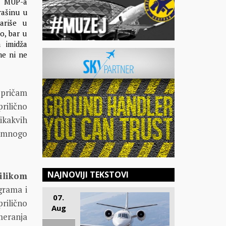
e MUP-a
rašinu u
ariše u
o, bar u
a imidža
me ni ne
 pričam
rilično
ikakvih
a mnogo
NAJNOVIJI TEKSTOVI
ilikom
grama i
07.
ilično
Aug
meranja