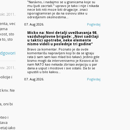
"Naravno, i nadajmo se u granicama koje su
mu ljudi zacrtali." upravo je tako i nije i nikada
nece biti niti moze biti drugacije. znaci
isporogramiran je da na osnovu slike u
 okt. 2011.
odredjenim okolnostima…
denta, vec
07. Aug 2026.
Pogledaj
djena
Micko na: Novi detalji uvežbavanja 98.
kost, sto
vazduhoplovne brigade: „Novi sadržaji
 to, sto
u taktici upotrebe, neke elemente
nismo videli u poslednje tri godine“
Bravo za komentar. Poznato je da ovde
dgovori
komentarišu napravljeni koji bi da se igraju
rata (i sam sam kao mlad bio takav). Jedino gde
bismo mogli da intervenisemo je Kosovo al bi
nam NATO kao nekada zbrisao avijaciju u par
nov. 2011.
dana a usput i mostove i sve ostalo. Da bi se
upustili u bilo kakvu…
icije i
07. Aug 2026.
Pogledaj
t kriv. Ne
, oni bi
eteo i
itava
leta) iako