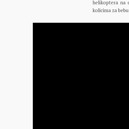
helikoptera na 
kolicima za bebu