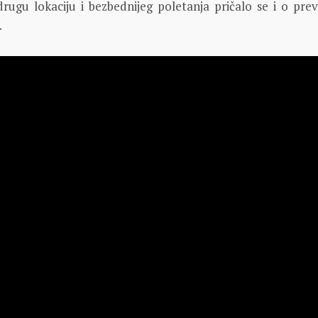
drugu lokaciju i bezbednijeg poletanja pričalo se i o pre
.