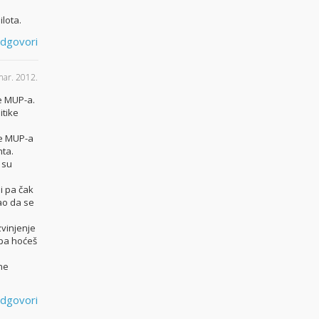
lota.
dgovori
mar. 2012.
je MUP-a.
itike
ce MUP-a
nta.
 su
ji pa čak
rao da se
zvinjenje
 pa hoćeš
ne
dgovori