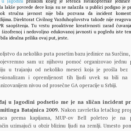
 u Jagodini
prilikom kojeg je letelica Helikopterske jedinic
a lakše povrede dece koja su se nalazila u publici podigao je p
 dok stručna javnost nije bila pozvana da incident koment
dijima. Direktorat Civilnog Vazduhoplovstva takođe nije reagova
PR saopštenja. Tu vrstu proaktivne kreativnosti zarad čuvanj
u šizofrenoj i nedovoljno edukovanoj javnosti u pogledu iste te
 bila idealna prilika ovaj put, jeste.
ljstvo da nekoliko puta posetim bazu jedinice na Surčinu,
svojevremno sam uz njihovu pomoć organizovao jednu p
ju u trajanju od nekoliko meseci koja je prošla bez 
esionalizam i opremljenost tih ljudi uvek su bili n
ganizovanijem nivou od prosečne GA operacije u Srbiji.
aj u Jagodini podsetio me je na sličan incident pr
mitinga Batajnica 2009.
Nakon završetka letačkog pro
ilaca prema kapijama, MUP-ov Bell poleteo je na pr
čin uzimajući u obzir blizinu ljudi na zemlji. Umesto po