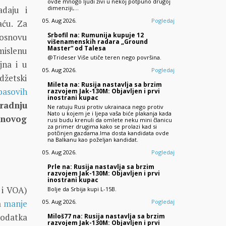
ovde mnogo ljudi živi u nekoj potpuno drugoj
dimenziji,…
adaju i
05. Aug 2026.
Pogledaj
aću. Za
Srbofil na: Rumunija kupuje 12
 osnovu
višenamenskih radara „Ground
Master“ od Talesa
mislenu
@Trideser Više utiče teren nego površina.
jna i u
05. Aug 2026.
Pogledaj
džetski
Mileta na: Rusija nastavlja sa brzim
basovih
razvojem Jak-130M: Objavljen i prvi
inostrani kupac
gradnju
Ne ratuju Rusi protiv ukrainaca nego protiv
Nato u kojem je i ljepa vaša biće plakanja kada
 novog
rusi budu krenuli da omlete neku mini članicu
za primer drugima kako se prolazi kad si
potčinjen gazdama.Ima dosta kandidata ovde
na Balkanu kao poželjan kandidat.
05. Aug 2026.
Pogledaj
Prle na: Rusija nastavlja sa brzim
razvojem Jak-130M: Objavljen i prvi
inostrani kupac
 i VOA)
Bolje da Srbija kupi L-15B.
05. Aug 2026.
Pogledaj
a
manje
odatka
Miloš77 na: Rusija nastavlja sa brzim
razvojem Jak-130M: Objavljen i prvi