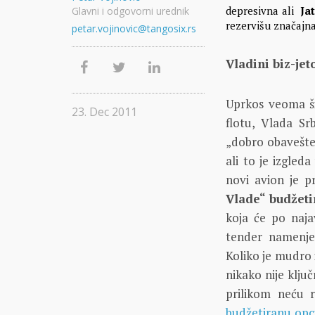
depresivna ali
Ja
Glavni i odgovorni urednik
rezervišu značajna
petar.vojinovic@tangosix.rs
Vladini biz-jet
Uprkos veoma 
23. Dec 2011
flotu, Vlada Srb
„dobro obavešten
ali to je izgle
novi avion je p
Vlade“ budžeti
koja će po naj
tender namenjen
Koliko je mudro 
nikako nije klju
prilikom neću 
budžetiranu opc