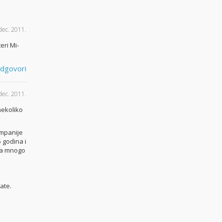
dec. 2011.
eri Mi-
dgovori
dec. 2011.
nekoliko
ompanije
 godina i
 da mnogo
ate.
e