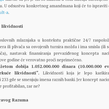
u. U odsustvu konkretnog amandmana koji će to ispraviti 
ult-a
.
 likvidnosti
lovnih mlaznjaka u kontekstu praktične 24/7 raspoloži
era ili plivača sa osvojenih turnira možda i ima smisla (ili
iča), nastavak finansiranja prevaziđenog koncepta nac
 ove godine će verovatno proći neprimećeno.
žetom dobija 1.052.000.000 dinara (10.000.000 ev
kuće likvidnosti“.
Likvidnosti koja je lepo karikir
i 233 gde se smenjuju imena raznih banki. Jer koncept naci
e profitabilan, zar ne?
dravog Razuma