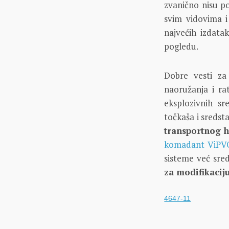
zvanično nisu p
svim vidovima i
najvećih izdata
pogledu.
Dobre vesti za
naoružanja i ra
eksplozivnih s
točkaša i sredst
transportnog h
komadant ViPV
sisteme već sred
za modifikacij
4647-11