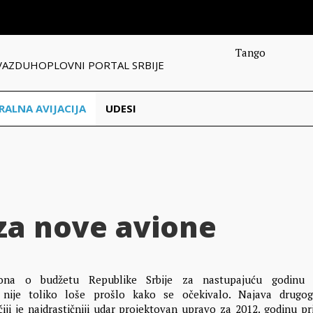
Tango
VAZDUHOPLOVNI PORTAL SRBIJE
RALNA AVIJACIJA
UDESI
 za nove avione
ona o budžetu Republike Srbije za nastupajuću godinu
 nije toliko loše prošlo kako se očekivalo. Najava drugog
ji je najdrastičniji udar projektovan upravo za 2012. godinu pri