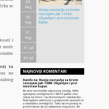
04.
čeka se
Aug
Rusija nastavlja sa brzim
razvojem Jak-130M:
03.
Objavljen i prvi inostrani
Aug
kupac
01.
Aug
vosti i
 se može
31. Jul
ionalne
30. Jul
ra) za
NAJNOVIJI KOMENTARI
ana na
onalnog
Danilo na: Rusija nastavlja sa brzim
razvojem Jak-130M: Objavljen i prvi
inostrani kupac
Mi smo hermetički zatvorena zemlja, 100%
opkoljena zemljama EU i NATO pakta i bez
izlaza na more. I sa ekonomijom i bankarsko -
finansijskim sektorom u potpunosti zavisnim ili
u vlasništvu zemalja EU. Tako da ne postoji ni
promil šanse da mi nabavimo ovaj avion. Ali