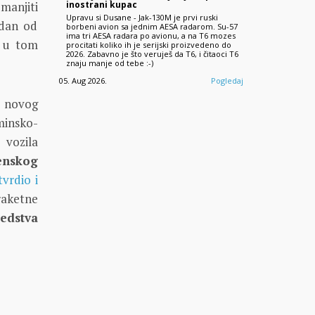
inostrani kupac
manjiti
Upravu si Dusane - Jak-130M je prvi ruski
edan od
borbeni avion sa jednim AESA radarom. Su-57
ima tri AESA radara po avionu, a na T6 mozes
e u tom
procitati koliko ih je serijski proizvedeno do
2026. Zabavno je što veruješ da T6, i čitaoci T6
znaju manje od tebe :-)
05. Aug 2026.
Pogledaj
 novog
minsko-
 vozila
enskog
vrdio i
raketne
edstva