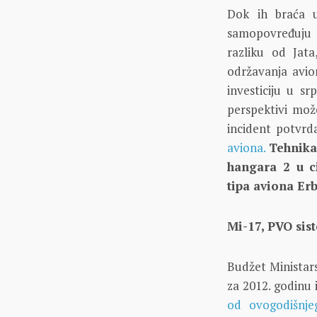
Dok ih braća u
samopovređuju 
razliku od Jat
održavanja avio
investiciju u s
perspektivi može
incident potvr
aviona.
Tehnika
hangara 2 u ci
tipa aviona Er
Mi-17, PVO sist
Budžet Ministar
za 2012. godinu 
od ovogodišnje