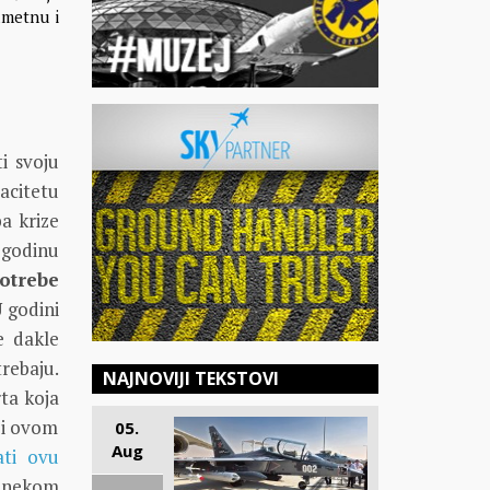
ametnu i
ti svoju
acitetu
a krize
 godinu
otrebe
 godini
e dakle
rebaju.
NAJNOVIJI TEKSTOVI
rta koja
oji ovom
05.
Aug
ati ovu
o nekom