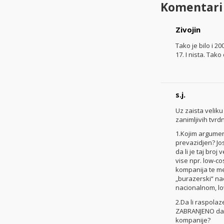
Komentari
Zivojin
Tako je bilo i 20
17. I nista. Tak
s.j.
Uz zaista velik
zanimljivih tvrd
1.Kojim argumen
prevazidjen? Jo
da li je taj bro
vise npr. low-co
kompanija te me 
„burazerski“ na
nacionalnom, lo
2.Da li raspolaz
ZABRANJENO da i
kompanije?