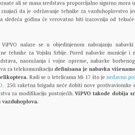
oznate ali se masa sredstava proporcijalno sigurno mora u
 znajući da je održavanje tehnike za vazduhoplovstvo j
ka sledeća godina će verovatno biti izazovnija od tekuć
 ViPVO nalaze se u objedinjenom nabrajanju nabavki
tne tehnike za Vojsku Srbije. Pored nabavke municije i 
redstava, naoružanja i vojne opreme, nabavke borbenog
ava za telekomunikaciju
definisana je nabavka višenam
elikoptera.
Radi se o letelicama Mi-17 što je
nedavno pot
O.
250. raketna brigada neće dobiti nove protivavionske 
stva za modifikaciju postojećih.
ViPVO takođe dobija sr
u vazduhoplova.