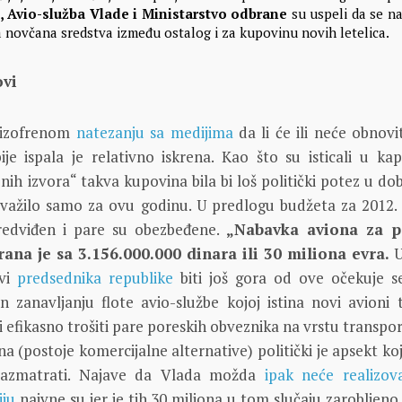
t, Avio-služba Vlade i Ministarstvo odbrane
su uspeli da se n
 novčana sredstva između ostalog i za kupovinu novih letelica.
ovi
šizofrenom
natezanju sa medijima
da li će ili neće obnovi
ije ispala je relativno iskrena. Kao što su isticali u kap
ih izvora“ takva kupovina bila bi loš politički potez u dob
da važilo samo za ovu godinu. U predlogu budžeta za 2012.
redviđen i pare su obezbeđene.
„Nabavka aviona za p
rana je sa 3.156.000.000 dinara ili 30 miliona evra.
U
avi
predsednika republike
biti još gora od ove očekuje s
 zanavljanju flote avio-službe kojoj istina novi avioni t
i efikasno trošiti pare poreskih obveznika na vrstu transpo
čna (postoje komercijalne alternative) politički je apsekt k
razmatrati. Najave da Vlada možda
ipak neće realizov
iju
naivne su jer je tih 30 miliona u tom slučaju zarobljen