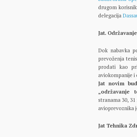
drugom korisnik
delegacija
Dassa
Jat. Održavanje
Dok nabavka pos
prevoženja tenis
prodati kao pr
aviokompanije i
Jat novim bud
„održavanje te
stranama 30, 31 
avioprevoznika j
Jat Tehnika Z