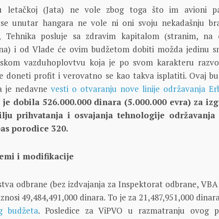
 letačkoj (Jata) ne vole zbog toga što im avioni p
se unutar hangara ne vole ni oni svoju nekadašnju br
a, Tehnika posluje sa zdravim kapitalom (stranim, na
na) i od Vlade će ovim budžetom dobiti možda jedinu s
rpskom vazduhoplovtvu koja je po svom karakteru razvo
 doneti profit i verovatno se kao takva isplatiti. Ovaj bu
da je nedavne
vesti o otvaranju nove linije održavanja Er
 je dobila 526.000.000 dinara (5.000.000 evra) za iz
lju prihvatanja i osvajanja tehnologije održavanja
bas porodice 320.
emi i modifikacije
stva odbrane (bez izdvajanja za Inspektorat odbrane, VBA
iznosi 49,484,491,000 dinara. To je za 21,487,951,000 dinar
g budžeta
. Posledice za ViPVO u razmatranju ovog p