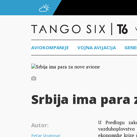
AVIOKOMPANIJE
VOJNA AVIJACIJA
GENE
Srbija ima para
U Predlogu zak
Autor:
vazduhoplovstvo
ekonomske krize či
Petar Vojinovic