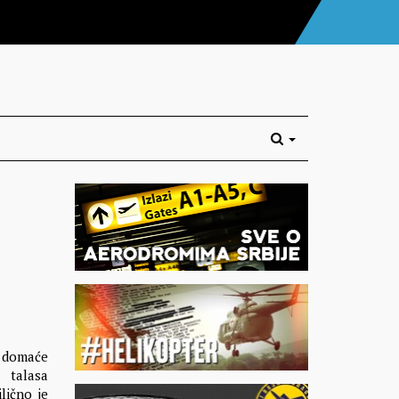
 domaće
 talasa
lično je