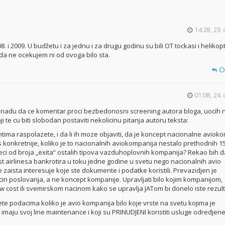
14:28, 23. 
08. i 2009. U budžetu i za jednu i za drugu godinu su bili OT tockasi i helikopt
o da ne ocekujem ni od ovoga bilo sta.
O
01:08, 24. 
u nadu da ce komentar proci bezbedonosni screening autora bloga, uocih 
nji te cu biti slobodan postaviti nekolicinu pitanja autoru teksta:
tima raspolazete, i da li ih moze objaviti, da je koncept nacionalne aviok
s konkretnije, koliko je to nacionalnih aviokompanija nestalo prethodnih 15
j veci od broja „exita“ ostalih tipova vazduhoplovnih kompanija? Rekao bih
st airlinesa bankrotira u toku jedne godine u svetu nego nacionalnih avio
zaista interesuje koje ste dokumente i podatke koristili. Prevazidjen je
cin poslovanja, a ne koncept kompanije. Upravljati bilo kojim kompanijom,
w cost ili svemirskom nacinom kako se upravlja JATom bi donelo iste rezult
ete podacima koliko je avio kompanija bilo koje vrste na svetu kojima je
maju svoj line maintenance i koji su PRINUDJENI koristiti usluge odredjen