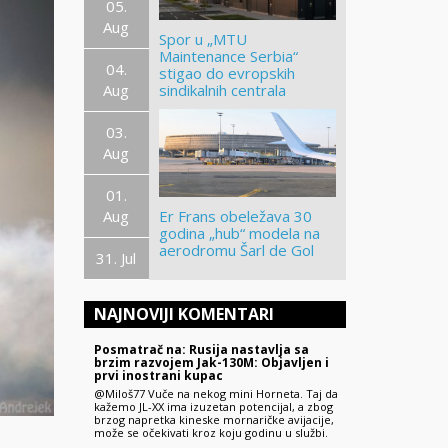
05.
Aug
Spor u „MTU
Maintenance Serbia“
04.
stigao do evropskih
Aug
sindikalnih centrala
03.
Aug
01.
Aug
Er Frans obeležava 30
godina „hub“ modela na
aerodromu Šarl de Gol
31. Jul
NAJNOVIJI KOMENTARI
Posmatrač na: Rusija nastavlja sa
brzim razvojem Jak-130M: Objavljen i
prvi inostrani kupac
@Miloš77 Vuče na nekog mini Horneta. Taj da
kažemo JL-XX ima izuzetan potencijal, a zbog
brzog napretka kineske mornaričke avijacije,
može se očekivati kroz koju godinu u službi.