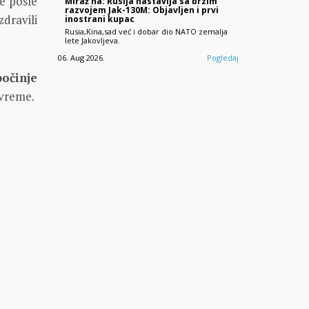
e posle
Miraž na: Rusija nastavlja sa brzim
razvojem Jak-130M: Objavljen i prvi
dravili
inostrani kupac
Rusia,Kina,sad već i dobar dio NATO zemalja
lete Jakovljeva.
06. Aug 2026.
Pogledaj
počinje
 vreme.