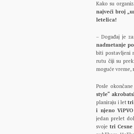
Kako su organiz
najveći broj „
letelica!
– Događaj je za
nadmetanje poj
biti postavljeni
rutu čiji su pre
moguće vreme, re
Posle okončane 
style“ akrobat
planiraju i let
tr
i njeno ViPVO
jedan prelet d
svoje
tri Cesne