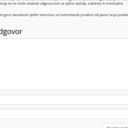
dakcija se ne može smatrati odgovornom za njihov sadržaj, značenje ili eventualne
sim gore navedenih opštih smernica, ne komentariše privatno niti javno svoju politik
odgovor