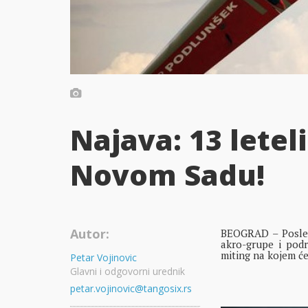
Najava: 13 letel
Novom Sadu!
Autor:
BEOGRAD – Posle n
akro-grupe i podr
miting na kojem će
Petar Vojinovic
Glavni i odgovorni urednik
petar.vojinovic@tangosix.rs