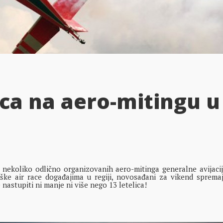
ica na aero-mitingu u
ekoliko odlično organizovanih aero-mitinga generalne avijacij
ške air race događajima u regiji, novosađani za vikend sprema
 nastupiti ni manje ni više nego 13 letelica!