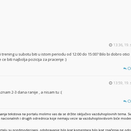
13:36, 19. 
li trening u subotu biti u istom periodu od 12:00 do 15:00? Bilo bi dobro otici
 ce biti najbolja pozicija za pracenje :)
O
13:59, 19. 
znam 2-3 dana ranije , a nisam tu :(
O
anja tekstova na portalu molimo vas da se držite isključivo vazduhoplovnih tema. S
e, nacionalnih i drugih odrednica koje nemaju veze sa vazduhoplovstvom biće mode
rtalu su predmoderisani, odobravanje bilo kog komentara bilo kog značenja ne odr