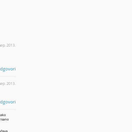
sep. 2013.
dgovori
sep. 2013.
dgovori
vako
risano
ažava