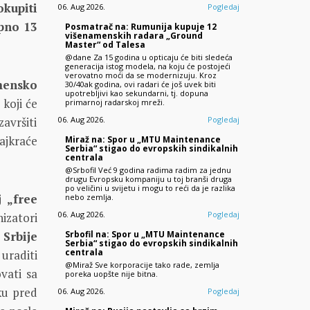
okupiti
06. Aug 2026.
Pogledaj
pno 13
Posmatrač na: Rumunija kupuje 12
višenamenskih radara „Ground
Master“ od Talesa
@dane Za 15 godina u opticaju će biti sledeća
generacija istog modela, na koju će postojeći
verovatno moći da se modernizuju. Kroz
mensko
30/40ak godina, ovi radari će još uvek biti
upotrebljivi kao sekundarni, tj. dopuna
koji će
primarnoj radarskoj mreži.
06. Aug 2026.
Pogledaj
avršiti
najkraće
Miraž na: Spor u „MTU Maintenance
Serbia“ stigao do evropskih sindikalnih
centrala
@Srbofil Već 9 godina radima radim za jednu
drugu Evropsku kompaniju u toj branši druga
po veličini u svijetu i mogu to reći da je razlika
j „free
nebo zemlja.
06. Aug 2026.
Pogledaj
nizatori
Srbofil na: Spor u „MTU Maintenance
 Srbije
Serbia“ stigao do evropskih sindikalnih
centrala
uraditi
@Miraž Sve korporacije tako rade, zemlja
vati sa
poreka uopšte nije bitna.
ku pred
06. Aug 2026.
Pogledaj