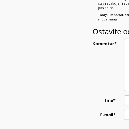
stav redakcije i re
posledice.
Tango Six portal, o
moderisanja
Ostavite 
Komentar
*
Ime
*
E-mail
*