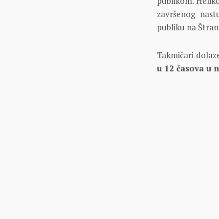
publikom. Heliko
završenog nast
publiku na Štran
Takmičari dolaze
u 12 časova u ne