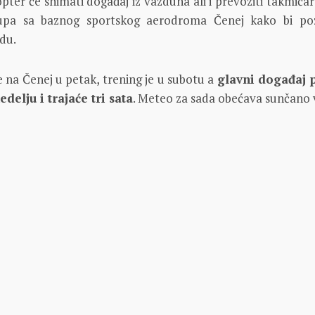
pter će snimati događaj iz vazduha ali i prevoziti takmičar
upa sa baznog sportskog aerodroma Čenej kako bi poz
du.
 na Čenej u petak, trening je u subotu a
glavni događaj 
delju i trajaće tri sata
. Meteo za sada obećava sunčano