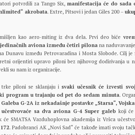
atori potvrdili za Tango Six,
manifestacija će do sada 
unlimited“ akrobata
. Extre, Pitsovi i jedan Giles 200 –
uku
mišljen kao aero-miting iz dva dela. Prvi deo biće
vre
edinačnih aviona između četiri pilona
na naduvavanje 
 na Dunavu između Petrovaradina i Mosta Slobode. Cilj je z
kretni orijentiri upravo piloni bez njihovog dodirivanja u 
kli su nam iz organizacije.
trke piloni se sklanjaju i
svaki učesnik će izvesti svo
ski program u trajanju od pet do sedam minuta
. Orga
i Galeba G-2A iz nekadašnje postavke „Starsa“, Vojska
 učestvovaće sa dva aviona G-4 Super galeb
koji će 
ok će SMATSA Vazduhoplovna akademija iz Vršca učestvo
 172
. Padobranci AK „Novi Sad“ će takođe imati svoju tač