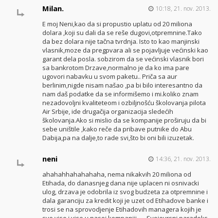
Milan.
10:18, 21. nov. 2013.
E moj Neni,kao da si propustio uplatu od 20 miliona
dolara ,koji su dali da se reše dugovi,otpremnine.Tako
da bez dolara nije tačna tvrdnja. Isto to kao manjinski
vlasnik,moze da pregpvara ali se pojavljuje većinski kao
garant dela posla. sobzirom da se većinski vlasnik bori
sa bankrotom Drzave,normalno je da ko ima pare
ugovori nabavku u svom paketu.. Priča sa aur
berlinim,nigde nisam našao ,pa bi bilo interesantno da
nam daš podatke da se informišemo i mi.koliko znam
nezadovoljni kvaliteteom i ozbiljnošću školovanja pilota
Air Srbije, ide drugačija organizacija sledećih
školovanja.Ako si mislio da se kompanije proširuju da bi
sebe uništile ,kako reče da pribave putnike do Abu
Dabija,pa na dalje,to rade svi,što bi oni bili izuzetak.
neni
14:36, 21. nov. 2013.
ahahahhahahahaha, nema nikakvih 20 miliona od
Etihada, do danasnjeg dana nije uplacen ni osnivacki
ulog, drzava je odobrila iz svog budzeta za otpremnine i
dala garanciju za kredit koji je uzet od Etihadove banke i
trosi se na sprovodjenje Etihadovih managera kojih je
sve vise i vise u nasoj kompaniji….. Svojevrsni paradoks,