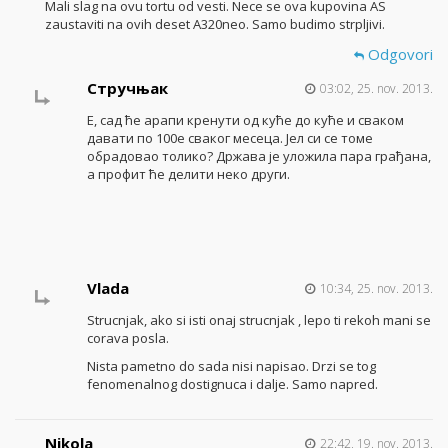
Mali slag na ovu tortu od vesti. Nece se ova kupovina AS
zaustaviti na ovih deset A320neo. Samo budimo strpljivi.
Odgovori
Стручњак
03:02, 25. nov. 2013.
Е, сад ће арапи кренути од куће до куће и сваком
давати по 100е сваког месеца. Јел си се томе
обрадовао толико? Држава је уложила пара грађана,
а профит ће делити неко други.
Vlada
10:34, 25. nov. 2013.
Strucnjak, ako si isti onaj strucnjak , lepo ti rekoh mani se
corava posla.
Nista pametno do sada nisi napisao. Drzi se tog
fenomenalnog dostignuca i dalje. Samo napred.
Nikola
22:42, 19. nov. 2013.