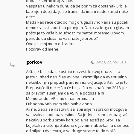
onda je stvrno kraj za nas
Vaspitan u nekom duhu da se borim za opstanak Srbije
kao njen deo,i dalje se trudim da imam nade zarad naše
dece.
Mada kao reče otac od mog druga,davno kada su počeli
demokratski izbori ,sa pitanjem. Deco za koga da glasam
pošto je to vaša budućnost ,mi matori moramo u ovom
periodu da slušamo vas,naše je prošlo?
Ovo je i moj moto od tada.
Pozdrav od mene
gorkov
09:20, 22. nov. 2013.
A šta je falilo da se ostalo na vesti kakvoj ona zaista
jeste? Etihad naručuje avione, i razmišlja da eventualno
nekoliko njih prepusti partnerima uključujući AS. I to je to.
Prepustiće ili neće; šta će biti, a šta ne znaćemo 2018. jer
sa pravom sumnjam da AS nije potpisala ni
Memorandum/Pismo o namerama sa
Etihadom/Airbusom oko ovih aviona.
Ali ne, treba se nastaviti sa ispiranjem sprskih mozgova
sa ovakvim bomba vestima. Sa jedne strane propagiraš
nekakvu borbu protiv korupcije pa apsiš po Srbiji za
kojekakva kršenja Zakona o javnim nabavkama u iznosu
od hiljadu dve evra, a sa druge strane to dozvoliš