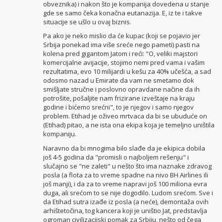
obveznika) i nakon što je kompanija dovedena u stanje
gde se samo čeka konačna eutanazija. E, iz te i takve
situacije se ušlo u ovaj biznis.
Pa ako je neko mislio da će kupac (koji se pojavio jer
Srbija ponekad ima više sreće nego pameti) pasti na
kolena pred gigantom Jatom i reći: "O, veliki majstori
komercijalne avijacije, stojimo nemi pred vama i vašim
rezultatima, evo 10 milijardi u kešu za 40% učešća, a sad
odosmo nazad u Emirate da vam ne smetamo dok
smišljate stručne i poslovno opravdane načine da ih
potrošite, pošaljite nam frizirane izveštaje na kraju
godine i bićemo srećni", to je njegov i samo njegov
problem. Etihad je oživeo mrtvaca da bi se ubuduće on
(Etihad) pitao, a ne ista ona ekipa koja je temeljno uništila
kompaniju.
Naravno da bi mnogima bilo slađe da je ekipica dobila
još 4-5 godina da "promisli o najboljem rešenju" i
slučajno se "ne zaleti" u nešto što ima naznake zdravog
posla (a flota za to vreme spadne na nivo BH Airlines ili
još manji), i da za to vreme napravi još 100 miliona evra
duga, ali srećom to se nije dogodilo. Ludom srećom. Sve i
da Etihad sutra izađe iz posla (a neće), demontaža ovih
arhištetočina, tog kancera koji je uništio Jat, predstavlja
ogroman civilizacijski pomak za Srbiju, nešto od čega