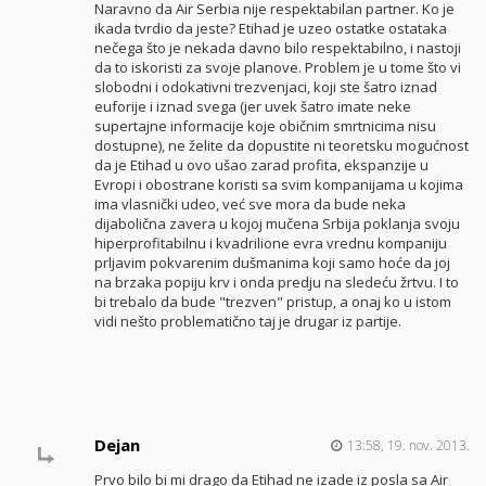
Naravno da Air Serbia nije respektabilan partner. Ko je
ikada tvrdio da jeste? Etihad je uzeo ostatke ostataka
nečega što je nekada davno bilo respektabilno, i nastoji
da to iskoristi za svoje planove. Problem je u tome što vi
slobodni i odokativni trezvenjaci, koji ste šatro iznad
euforije i iznad svega (jer uvek šatro imate neke
supertajne informacije koje običnim smrtnicima nisu
dostupne), ne želite da dopustite ni teoretsku mogućnost
da je Etihad u ovo ušao zarad profita, ekspanzije u
Evropi i obostrane koristi sa svim kompanijama u kojima
ima vlasnički udeo, već sve mora da bude neka
dijabolična zavera u kojoj mučena Srbija poklanja svoju
hiperprofitabilnu i kvadrilione evra vrednu kompaniju
prljavim pokvarenim dušmanima koji samo hoće da joj
na brzaka popiju krv i onda predju na sledeću žrtvu. I to
bi trebalo da bude "trezven" pristup, a onaj ko u istom
vidi nešto problematično taj je drugar iz partije.
Dejan
13:58, 19. nov. 2013.
Prvo bilo bi mi drago da Etihad ne izade iz posla sa Air