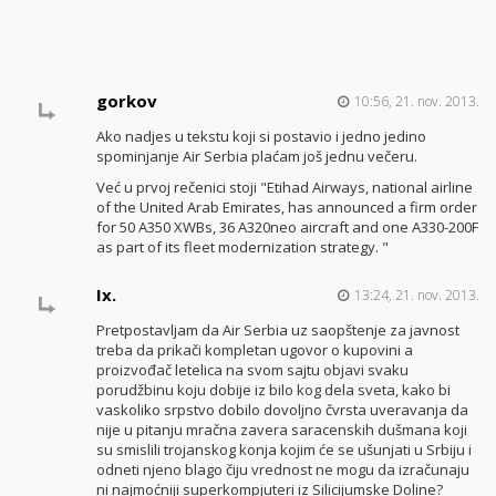
gorkov
10:56, 21. nov. 2013.
Ako nadjes u tekstu koji si postavio i jedno jedino
spominjanje Air Serbia plaćam još jednu večeru.
Već u prvoj rečenici stoji "Etihad Airways, national airline
of the United Arab Emirates, has announced a firm order
for 50 A350 XWBs, 36 A320neo aircraft and one A330-200F
as part of its fleet modernization strategy. "
Ix.
13:24, 21. nov. 2013.
Pretpostavljam da Air Serbia uz saopštenje za javnost
treba da prikači kompletan ugovor o kupovini a
proizvođač letelica na svom sajtu objavi svaku
porudžbinu koju dobije iz bilo kog dela sveta, kako bi
vaskoliko srpstvo dobilo dovoljno čvrsta uveravanja da
nije u pitanju mračna zavera saracenskih dušmana koji
su smislili trojanskog konja kojim će se ušunjati u Srbiju i
odneti njeno blago čiju vrednost ne mogu da izračunaju
ni najmoćniji superkompjuteri iz Silicijumske Doline?