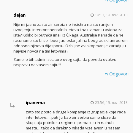
dejan
19:13, 19. nov. 2013.
Nije mi jasno zasto air serbia ne insistira na sto ranijem
uvodjenju interkontinentalnih letova i na uzimanju aviona za
iste? Koliko bi putnika imali iz Čikaga, Australije Kanade da ne
racunamo sto bi se i bosnjaci oslanjali na beogradski aerodrom
odnosno njihova dijaspora…Ozbiljne aviokopmanije zaradjuju
najvise novca na tim letovima?
Zamolio bih administratore ovog sajta da povedu ovakvu
raspravu na vasem sajtu!!!
Odgovori
ipanema
23:56, 19. nov. 2013.
zato sto postoje druge kompanije iz grupacije koje rade
inter letove…..patrljci kao air serbia samo sluze da
skupljaju putnike u regionu i prebacuju ih na hub
mesta….tako da direktno nikada vise avion u nasem