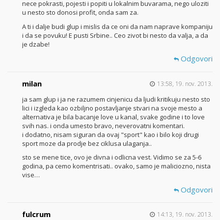
nece pokrasti, pojesti i popiti u lokalnim buvarama, nego uloziti
u nesto sto donosi profit, onda sam za.
A ti i dalje budi glup i mislis da ce oni da nam naprave kompaniju
i da se povuku! E pusti Srbine.. Ceo zivot bi nesto da valja, a da
je dzabe!
Odgovori
milan
13:58, 19. nov. 2013.
ja sam glup i ja ne razumem cinjenicu da ljudi kritikuju nesto sto
lici i izgleda kao ozbiljno postavljanje stvari na svoje mesto a
alternativa je bila bacanje love u kanal, svake godine i to love
svih nas. i onda umesto bravo, neverovatni komentari.
i dodatno, nisam siguran da ovaj "sport" kao i bilo koji drugi
sport moze da prodje bez ciklusa ulaganja..
sto se mene tice, ovo je divna i odlicna vest. Vidimo se za 5-6
godina, pa cemo komentrisati.. ovako, samo je maliciozno, nista
vise…
Odgovori
fulcrum
14:13, 19. nov. 2013.