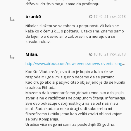
država i društvo mogu samo da profitiraju.
brank0
17:49, 21. nov. 2013.
Nikolas slažem se sa tobom u potpunosti. Ali kako se
kaže ko o čemu k…. o poštenju. E tako i mi. Znamo samo
da lajemo a davno smo zaboravili da moraju da se
zasuku rukavi.
Milan.
10:10, 21. nov. 2013.
http://www.airbus.com/newsevents/news-events-sing
…
Kao što Vlada reče, evo ti ko je kupio a kako će se
raspodeliti i gde ,mi sigurno nećemo da se pirtamo.
Kao drugo ako si pažljivo čitao objavljeno je da se kupilo
u paketu Etihada.
Mozemo da komentarišemo ,debatujemo oko ozbiljnijih
stvari a ne o različitom i ne potpunom čitanju informacija.
Sve ovo pokazuje ozbiljnost koju na zalost naši nisu
imali. Sada kada to neko drugi radi kako treba mi
filozofiramo i kritikujemo kao veliki znalci oblasti kojom
se bavi Kompanija.
Uradiše više nego mi sami za poslednjih 35 godina.