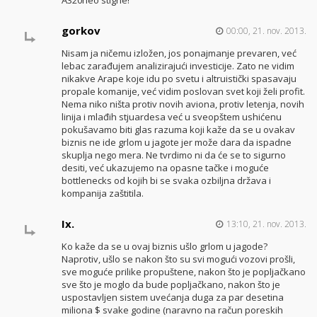
A320neo stigne!
gorkov
00:00, 21. nov. 2013.
Nisam ja ničemu izložen, jos ponajmanje prevaren, već
lebac zarađujem analizirajući investicije. Zato ne vidim
nikakve Arape koje idu po svetu i altruistički spasavaju
propale komanije, već vidim poslovan svet koji želi profit.
Nema niko ništa protiv novih aviona, protiv letenja, novih
linija i mlađih stjuardesa već u sveopštem ushićenu
pokušavamo biti glas razuma koji kaže da se u ovakav
biznis ne ide grlom u jagote jer može dara da ispadne
skuplja nego mera. Ne tvrdimo ni da će se to sigurno
desiti, već ukazujemo na opasne tačke i moguće
bottlenecks od kojih bi se svaka ozbiljna država i
kompanija zaštitila.
Ix.
13:10, 21. nov. 2013.
Ko kaže da se u ovaj biznis ušlo grlom u jagode?
Naprotiv, ušlo se nakon što su svi mogući vozovi prošli,
sve moguće prilike propuštene, nakon što je popljačkano
sve što je moglo da bude popljačkano, nakon što je
uspostavljen sistem uvećanja duga za par desetina
miliona $ svake godine (naravno na račun poreskih