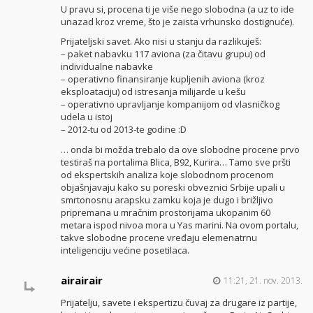
U pravu si, procena ti je više nego slobodna (a uz to ide
unazad kroz vreme, što je zaista vrhunsko dostignuće).
Prijateljski savet. Ako nisi u stanju da razlikuješ:
– paket nabavku 117 aviona (za čitavu grupu) od
individualne nabavke
– operativno finansiranje kupljenih aviona (kroz
eksploataciju) od istresanja milijarde u kešu
– operativno upravljanje kompanijom od vlasničkog
udela u istoj
– 2012-tu od 2013-te godine :D
… onda bi možda trebalo da ove slobodne procene prvo
testiraš na portalima Blica, B92, Kurira… Tamo sve pršti
od ekspertskih analiza koje slobodnom procenom
objašnjavaju kako su poreski obveznici Srbije upali u
smrtonosnu arapsku zamku koja je dugo i brižljivo
pripremana u mračnim prostorijama ukopanim 60
metara ispod nivoa mora u Yas marini. Na ovom portalu,
takve slobodne procene vređaju elemenatrnu
inteligenciju većine posetilaca.
airairair
11:21, 21. nov. 2013.
Prijatelju, savete i ekspertizu čuvaj za drugare iz partije,