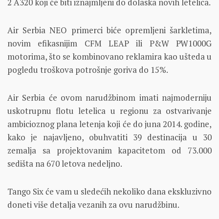
2 A320 koji će biti iznajmljeni do dolaska novih letelica.
Air Serbia NEO primerci biće opremljeni šarkletima,
novim efikasnijim CFM LEAP ili P&W PW1000G
motorima, što se kombinovano reklamira kao ušteda u
pogledu troškova potrošnje goriva do 15%.
Air Serbia će ovom narudžbinom imati najmoderniju
uskotrupnu flotu letelica u regionu za ostvarivanje
ambicioznog plana letenja koji će do juna 2014. godine,
kako je najavljeno, obuhvatiti 39 destinacija u 30
zemalja sa projektovanim kapacitetom od 73.000
sedišta na 670 letova nedeljno.
Tango Six će vam u sledećih nekoliko dana ekskluzivno
doneti više detalja vezanih za ovu narudžbinu.