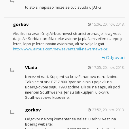
to sto si napisao moze se cuti svuda u JAT-u
gorkov
15:06, 20. nov. 2013.
Ako iko na zvaničnoj Airbus newst stranici pronadje i trag vesti
da je Air Serbia naručila neke avione ja plaćam večeru… lepo je
leteti, lepo je leteti novim avionima, ali ne valja lagati.
http://www.airbus.com/newsevents/all-news/news-br
…
Odgovori
Vlada
17:05, 20. nov. 2013.
Necez ni naci. Kupljeni su kroz Etihadovu narudzbinu.
Tako se ni prvi B737-800 Ryanair-a nisu pojavili na
Boeing-ovom sajtu 1998 godine. Bili su na sajtu, ali pod
imenom Southwesr-a. Jer su bili kupljeni u okviru
Southwest-ove kupovine.
gorkov
23:52, 20. nov. 2013.
Odgovor na tvoj komentar se nalazi u arhivi vesti na
Boeing website: