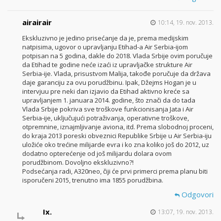
airairair
10:14, 19. nov. 2013.
Ekskluzivno je jedino prisećanje da je, prema medijskim
natpisima, ugovor o upravljanju Etihad-a Air Serbia-ijom
potpisan na 5 godina, dakle do 2018. Vlada Srbije ovim poručuje
da Etihad te godine neće izaći iz upravljačke strukture Air
Serbia-ije. Vlada, prisustvom Malija, takođe poručuje da država
daje garanciju za ovu porudžbinu. Ipak, Džejms Hogan je u
intervjuu pre neki dan izjavio da Etihad aktivno kreće sa
upravljanjem 1. januara 2014. godine, što znači da do tada
Vlada Srbije pokriva sve troškove funkcionisanja Jata i Air
Serbia-ije, uključujući potraživanja, operativne troškove,
otpremnine, iznajmljivanje aviona, itd. Prema slobodnoj proceni,
do kraja 2013 poreski obveznici Republike Srbije u Air Serbia-iju
uložiće oko trećine milijarde evra i ko zna koliko još do 2012, uz
dodatno opterećenje od još milijardu dolara ovom
porudžbinom. Dovoljno ekskluzivno?!
Podsećanja radi, A320neo, čiji će prvi primerci prema planu biti
isporučeni 2015, trenutno ima 1855 porudžbina.
Odgovori
Ix.
13:07, 19. nov. 2013.