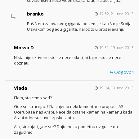
suvlasnistvu nece videti usa,canadu ili australiju….
branko
17:52, 21. nov. 2013.
Baš šteta za ovakvog giganta od zemlje kao što je Srbija.
U svakom pogledu giganta, naročito u proseravanju.
Mossa D.
19:31, 19. nov. 2013.
Nista nije skriveno sto se nece otkriti, ni tajno sto se nece
doznati…
Odgovori
Vlada
19:34, 19. nov. 2013.
Elem, sta cemo sad?
Gde su strucnjaci? Da cujemo neki komentar o propasti AS.
Ocerupase nas Arapi. Nece da ostane kamen na kamenu kada
Arapi odnesu suvo srpsko zlato.
Alo, stucnjaci, gde ste? Dajte neku pametnu uz gusle da
zagudimo.