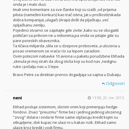
onda je i malo duzi.
Imali smo komentare za sve članke koji su izašli ,od prijema
pilota (nameštni konkurs) kao trač istina, Jat u prošlosti(nikada
dobra kompanija) ,ulagači (Arapi) došli da pljačkaju ,već
opljačkanu zemlju.
Pojedinci stvarno se zapitajte gde zivite ,kako su se obogatili
političari sa prilivom ne u milionima,pa onda se pitajte gde su
pare poreskih obaveznika.
Ta tičava milijarda ,slila se u dzepove probisveta ,a ulozena u
posao vremenom se vraća i to sa lepom zaradom .
Ovim potezom nabavke 10 aviona u paketu porudzbine Etihada
,skinula je moj strah da zbog ološa koji su kod nas ,nedignu
ruke i pošalju nas u 3 lepe.
Bravo Petre za direktan prenos dogadjaja sa sajma u Dubaiju.
Odgovori
neni
13:58, 20. nov. 2013.
Etihad posluje sistemom, slicnim onim koji primenjuju hedge-
fondovi. Znaci "preuzmu" firme bez i jednog jedinog ulozenog
"zivog" dolara i onda te firme same otplacuju kredit kojim su
otkupljene, dok kupac ne ulazi ni u kakav rizik. Etihad samo
ulaze kroz kredit i vodi firmu.