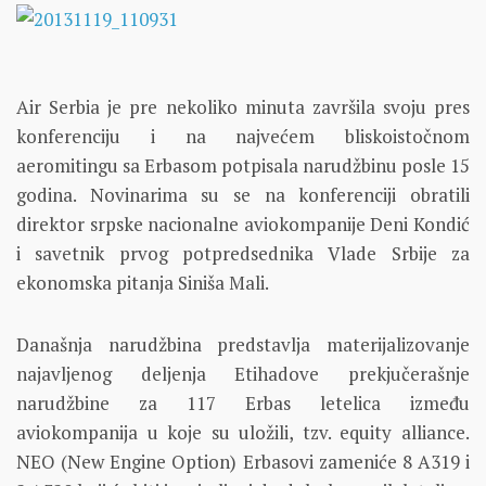
Air Serbia je pre nekoliko minuta završila svoju pres
konferenciju i na najvećem bliskoistočnom
aeromitingu sa Erbasom potpisala narudžbinu posle 15
godina. Novinarima su se na konferenciji obratili
direktor srpske nacionalne aviokompanije Deni Kondić
i savetnik prvog potpredsednika Vlade Srbije za
ekonomska pitanja Siniša Mali.
Današnja narudžbina predstavlja materijalizovanje
najavljenog deljenja Etihadove prekjučerašnje
narudžbine za 117 Erbas letelica između
aviokompanija u koje su uložili, tzv. equity alliance.
NEO (New Engine Option) Erbasovi zameniće 8 A319 i