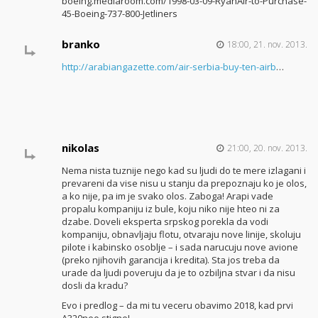
boeing.mediaroom.com/1998-03-09-RyanAir-to-Purchase-
45-Boeing-737-800-Jetliners
branko
18:00, 21. nov. 2013.
http://arabiangazette.com/air-serbia-buy-ten-airb
…
nikolas
21:00, 20. nov. 2013.
Nema nista tuznije nego kad su ljudi do te mere izlagani i
prevareni da vise nisu u stanju da prepoznaju ko je olos,
a ko nije, pa im je svako olos. Zaboga! Arapi vade
propalu kompaniju iz bule, koju niko nije hteo ni za
dzabe. Doveli eksperta srpskog porekla da vodi
kompaniju, obnavljaju flotu, otvaraju nove linije, skoluju
pilote i kabinsko osoblje – i sada narucuju nove avione
(preko njihovih garancija i kredita). Sta jos treba da
urade da ljudi poveruju da je to ozbiljna stvar i da nisu
dosli da kradu?
Evo i predlog – da mi tu veceru obavimo 2018, kad prvi