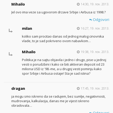
Mihailo
14:30, 19. nov. 2013.
Jel ovo ima veze sa ugovorom drzave Srbije i Airbusa iz 1998.?
Odgovori
milan
16:27, 19. nov. 2013.
koliko sam procitao danas od jednog malog cinovnika
vlade, to je sad pokriveno ovom nabavkom…
Mihailo
19:38, 19. nov. 2013.
Politika je na sajtu objavila i jedno i drugo, pise u jednoj
vesti o porudzbini i kako ce biti aktiviran depozit od 23
miliona USD iz '98.-me, a u drugoj vesti pominju kako
spor Srbije i Airbusa ostaje! Sta je sad istina?
dragan
17:45, 19. nov. 2013.
ja mogu smo iskreno da se radujem, bez sumlje, negativnosti,
mudrovanja, kalkulacija, danas me je vijest iskreno
obradovala…
Odgovori