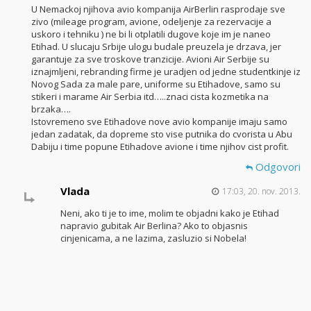
U Nemackoj njihova avio kompanija AirBerlin rasprodaje sve
zivo (mileage program, avione, odeljenje za rezervacije a
uskoro i tehniku ) ne bi li otplatili dugove koje im je naneo
Etihad. U slucaju Srbije ulogu budale preuzela je drzava, jer
garantuje za sve troskove tranzicije. Avioni Air Serbije su
iznajmljeni, rebranding firme je uradjen od jedne studentkinje iz
Novog Sada za male pare, uniforme su Etihadove, samo su
stikeri i marame Air Serbia itd…..znaci cista kozmetika na
brzaka….
Istovremeno sve Etihadove nove avio kompanije imaju samo
jedan zadatak, da dopreme sto vise putnika do cvorista u Abu
Dabiju i time popune Etihadove avione i time njihov cist profit.
Odgovori
Vlada
17:03, 20. nov. 2013.
Neni, ako ti je to ime, molim te objadni kako je Etihad
napravio gubitak Air Berlina? Ako to objasnis
cinjenicama, a ne lazima, zasluzio si Nobela!