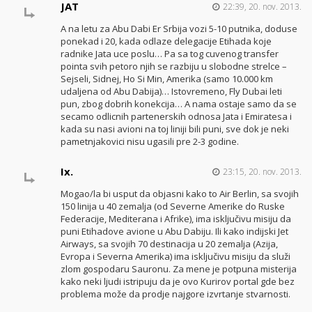
JAT
22:39, 20. nov. 2013.
A na letu za Abu Dabi Er Srbija vozi 5-10 putnika, doduse
ponekad i 20, kada odlaze delegacije Etihada koje
radnike Jata uce poslu… Pa sa tog cuvenog transfer
pointa svih petoro njih se razbiju u slobodne strelce –
Sejseli, Sidnej, Ho Si Min, Amerika (samo 10.000 km
udaljena od Abu Dabija)… Istovremeno, Fly Dubai leti
pun, zbog dobrih konekcija… A nama ostaje samo da se
secamo odlicnih partenerskih odnosa Jata i Emiratesa i
kada su nasi avioni na toj liniji bili puni, sve dok je neki
pametnjakovici nisu ugasili pre 2-3 godine.
Ix.
23:15, 20. nov. 2013.
Mogao/la bi usput da objasni kako to Air Berlin, sa svojih
150 linija u 40 zemalja (od Severne Amerike do Ruske
Federacije, Mediterana i Afrike), ima isključivu misiju da
puni Etihadove avione u Abu Dabiju. Ili kako indijski Jet
Airways, sa svojih 70 destinacija u 20 zemalja (Azija,
Evropa i Severna Amerika) ima isključivu misiju da služi
zlom gospodaru Sauronu. Za mene je potpuna misterija
kako neki ljudi istripuju da je ovo Kurirov portal gde bez
problema može da prodje najgore izvrtanje stvarnosti.