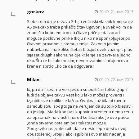
gorkov
20:49, 21. nov. 2013.
S obzirom da je država Srbija većinski vlasnik kompanije
AS svakako treba prikačiti čitav ugovor. Ja uvek volim da
znam šta kupujem. ironija čitave priče je da zarad
moguće poslovne prilike (koju niko ne spori) pljujete po
čitavom pravnom sistemu zemlje. Zakon o javnim
nabavkama, ma koliko štetan bio..još uvek važi npr. plus
sijaset drugih zakona na čije kršenje se zavtvara jedno
oko. Šta će biti ako nekim, neverovatnim slučajem ovo
krene nizbrdo…ko će da odgovara?
Milan.
00:20, 22. nov. 2013.
lx, pa da li stvarno veruješ da su političari toliko glupi i
ludi da objave takvu vest koju lako možeš proveriti i
izgubiti sve ukoliko je lažna. Ovakva laž bila bi ravna
samoubistvu ,zbog toga ne verujem da su toliko blesavi i
da je daju. Mada kod nas kupovina vremena nema cenu
za opstanak na vlasti ( narod ko šiša) ako je ovo puška
,onda stvarno ostajem bez teksta i mozga.
Zbog svih nas ,voleo bih da se nešto lepo desi u ovoj
opustošemoj Srbiji ,i ako izgubim i ovo malo nadanja