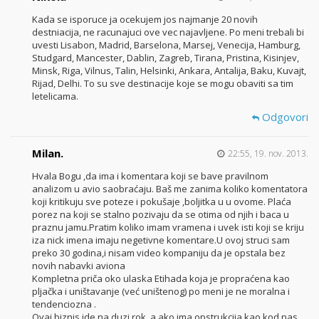
Kada se isporuce ja ocekujem jos najmanje 20 novih
destniacija, ne racunajuci ove vec najavljene. Po meni trebali bi
uvesti Lisabon, Madrid, Barselona, Marsej, Venecija, Hamburg,
Studgard, Mancester, Dablin, Zagreb, Tirana, Pristina, Kisinjev,
Minsk, Riga, Vilnus, Talin, Helsinki, Ankara, Antalija, Baku, Kuvajt,
Rijad, Delhi. To su sve destinacije koje se mogu obaviti sa tim
letelicama.
Odgovori
Milan.
22:55, 19. nov. 2013.
Hvala Bogu ,da ima i komentara koji se bave pravilnom
analizom u avio saobraćaju. Baš me zanima koliko komentatora
koji kritikuju sve poteze i pokušaje ,boljitka u u ovome. Plaća
porez na koji se stalno pozivaju da se otima od njih i baca u
praznu jamu.Pratim koliko imam vramena i uvek isti koji se kriju
iza nick imena imaju negetivne komentare.U ovoj struci sam
preko 30 godina,i nisam video kompaniju da je opstala bez
novih nabavki aviona
Kompletna priča oko ulaska Etihada koja je propraćena kao
pljačka i uništavanje (već uništenog) po meni je ne moralna i
tendenciozna .
Ovaj biznis ide na duzi rok ,a ako ima opstrukcija kao kod nas