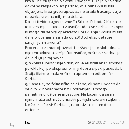
kraja i ine eksperte o svemu i svačemu. Da je Air Serbia
dovoljno respektibilan partner, ova nabavka bi bila
objavljena kroz grupacijsku, pa ne bi bilo trućanja da je
nabavka vredna milijardu dolara.
Da li si ti video ugovor između Srbije i Etihada? Kolika je
to investicija Etihada u vlasnički udeo Air Serbia-ije kojom
bi moglo da se vrši operativno upravljanje? Kolika misliš
da je procenjena zarada do 2018 od eksploatacije
iznajmljenih aviona?
Procena o trenutnoj investiciji države jeste slobodna, ali
nije retroaktivna, već je futuristička, pošto Air Serbia-ije i
dalje duguje taj novac.
@nikolas Direktor nije Srbin, on je Australijanac srpskog
porekla koji po ekspresnoj liniji dobija srpski pasoš da bi
Srbija fiktivno imala većinu u upravnom odboru Air
Serbia-ije.
@ Sasa Ne, ne želim ništa za džabe, ali sam ubeđen da
se ovoliki novac može biti upotrebljen u mnogo
pametnije društvene investicije. Ne kažem da se na
njima, nažalost, neće omastiti partijski kadrovi i tajkuni.
Ne želim loše Air Serbia-iji, naprotiv, ali nisam deo
euforije.
Ix.
21:33, 21. nov. 2013.