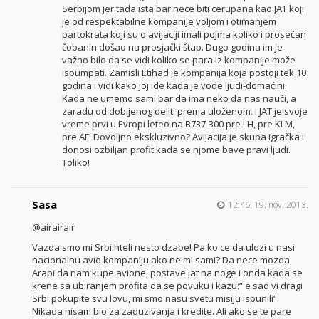
Serbijom jer tada ista bar nece biti cerupana kao JAT koji
je od respektabilne kompanije voljom i otimanjem
partokrata koji su o avijaciji imali pojma koliko i prosečan
čobanin došao na prosjački štap. Dugo godina im je
važno bilo da se vidi koliko se para iz kompanije može
ispumpati. Zamisli Etihad je kompanija koja postoji tek 10
godina i vidi kako joj ide kada je vode ljudi-domaćini.
Kada ne umemo sami bar da ima neko da nas nauči, a
zaradu od dobijenog deliti prema uloženom. I JAT je svoje
vreme prvi u Evropi leteo na B737-300 pre LH, pre KLM,
pre AF. Dovoljno ekskluzivno? Avijacija je skupa igračka i
donosi ozbiljan profit kada se njome bave pravi ljudi.
Toliko!
Sasa
12:46, 19. nov. 2013.
@airairair
Vazda smo mi Srbi hteli nesto dzabe! Pa ko ce da ulozi u nasi
nacionalnu avio kompaniju ako ne mi sami? Da nece mozda
Arapi da nam kupe avione, postave Jat na noge i onda kada se
krene sa ubiranjem profita da se povuku i kazu:“ e sad vi dragi
Srbi pokupite svu lovu, mi smo nasu svetu misiju ispunili“.
Nikada nisam bio za zaduzivanja i kredite. Ali ako se te pare