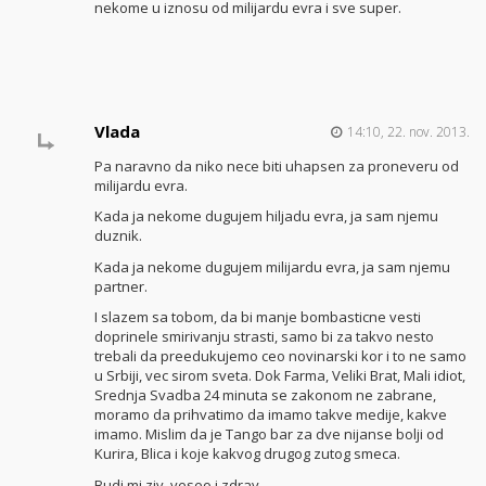
nekome u iznosu od milijardu evra i sve super.
Vlada
14:10, 22. nov. 2013.
Pa naravno da niko nece biti uhapsen za proneveru od
milijardu evra.
Kada ja nekome dugujem hiljadu evra, ja sam njemu
duznik.
Kada ja nekome dugujem milijardu evra, ja sam njemu
partner.
I slazem sa tobom, da bi manje bombasticne vesti
doprinele smirivanju strasti, samo bi za takvo nesto
trebali da preedukujemo ceo novinarski kor i to ne samo
u Srbiji, vec sirom sveta. Dok Farma, Veliki Brat, Mali idiot,
Srednja Svadba 24 minuta se zakonom ne zabrane,
moramo da prihvatimo da imamo takve medije, kakve
imamo. Mislim da je Tango bar za dve nijanse bolji od
Kurira, Blica i koje kakvog drugog zutog smeca.
Budi mi ziv, veseo i zdrav.