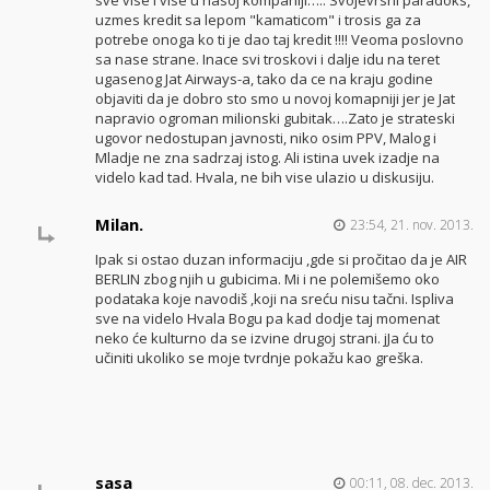
uzmes kredit sa lepom "kamaticom" i trosis ga za
potrebe onoga ko ti je dao taj kredit !!!! Veoma poslovno
sa nase strane. Inace svi troskovi i dalje idu na teret
ugasenog Jat Airways-a, tako da ce na kraju godine
objaviti da je dobro sto smo u novoj komapniji jer je Jat
napravio ogroman milionski gubitak….Zato je strateski
ugovor nedostupan javnosti, niko osim PPV, Malog i
Mladje ne zna sadrzaj istog. Ali istina uvek izadje na
videlo kad tad. Hvala, ne bih vise ulazio u diskusiju.
Milan.
23:54, 21. nov. 2013.
Ipak si ostao duzan informaciju ,gde si pročitao da je AIR
BERLIN zbog njih u gubicima. Mi i ne polemišemo oko
podataka koje navodiš ,koji na sreću nisu tačni. Ispliva
sve na videlo Hvala Bogu pa kad dodje taj momenat
neko će kulturno da se izvine drugoj strani. jJa ću to
učiniti ukoliko se moje tvrdnje pokažu kao greška.
sasa
00:11, 08. dec. 2013.