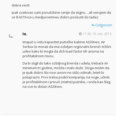
dobra vest!
ipak ocekivao sam porudzbine ranije da stignu….ali verujem da
ce 8 A319-ica u medjuvremneu dobro posluziti do tada:)
Odgovori
Ix.
17:39, 19. nov. 2013.
Imajući u vidu kapacitet putničke kabine A320neo, Air
Serbia će morati da ima ozbiljan regionalni brend i tržišni
udeo kako bi mogla da drži load factor tih aviona na
profitabilnom nivou.
Da bi stigli do tako ozbiljnog brenda i udela, trebaće im
minimum tri godine, možda i malo duže. Stoga mislim da
je ipak dobro što novi avioni ne stižu odmah, leteli bi
poluprazni. Prvo treba podići kompaniju na noge, učiniti
je profitabilnom i privući (stalne) putnike, i onda kao šlag
na sve to dolazi A320neo.