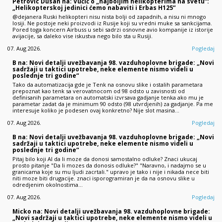
Petrovic Dusan na: Vučić o „najboljim helikopterima na svetu“:
„Helikopterskoj jedinici ćemo nabaviti i Erbas H125“
@dejanera Ruski helikopteri nisu nista bolji od zapadnih, a nisu ni mnogo
losiji. Ne postoje neki proizvodi iz Rusije koji su vredni muke sa sankcijama.
Pored toga koncern Airbuss u sebi sadrzi osnovne avio kompanije iz istorije
avijacije, sa daleko vise iskustva nego bilo sta u Rusiji.
07. Aug 2026.
Pogledaj
B na: Novi detalji uvežbavanja 98. vazduhoplovne brigade: „Novi
sadržaji u taktici upotrebe, neke elemente nismo videli u
poslednje tri godine“
Tako da automatizacija gde je Tenk na osnovu slike i ostalih parametara
prepoznat kao tenk sa verovatnocom od 98 odsto u zavisnosti od
definisanih parametara on automatski izvrsava gadjanje tenka ako mu je
parametar zadat da je minimum 90 odsto (98 utvrdjenih) za gadjanje. Pa me
interesuje koliko je podesen ovaj konkretno? Nije slot masina…
07. Aug 2026.
Pogledaj
B na: Novi detalji uvežbavanja 98. vazduhoplovne brigade: „Novi
sadržaji u taktici upotrebe, neke elemente nismo videli u
poslednje tri godine“
Pitaj bilo koji AI da li moze da donosi samostalno odluke? Znaci ukucaj
prosto pitanje "Da li mozes da donosis odluke?" "Naravno, i nadajmo se u
granicama koje su mu ljudi zacrtali." upravo je tako i nije i nikada nece biti
niti moze biti drugacije. znaci isporogramiran je da na osnovu slike u
odredjenim okolnostima…
07. Aug 2026.
Pogledaj
Micko na: Novi detalji uvežbavanja 98. vazduhoplovne brigade:
„Novi sadržaji u taktici upotrebe, neke elemente nismo videli u