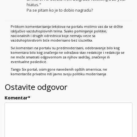
hiatus."
Pa se pitam ko je to dobio nagradu?
Prilikom komentarisanja tekstova na portalu molimo vas da se držite
isključivo vazduhoplovnih tema. Svako pominjanje politike,
nacionalnih i drugih odrednica koje nemaju veze sa
vazduhoplovstvom biće moderisano bez izuzetka.
Svi komentari na portalu su predmoderisani, odobravanje bilo kog
komentara bilo kog značenja ne odražava stav redakcije i redakcija se
ne može smatrati odgovornom za njihov sadržaj, značenje ili
eventualne posledice.
Tango Six portal, osim gore navedenih opštih smernica, ne
komentariše privatno niti javno svoju politiku moderisanja
Ostavite odgovor
Komentar
*