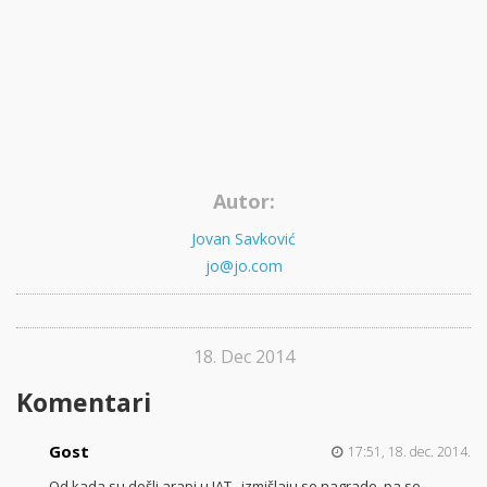
Autor:
Jovan Savković
jo@jo.com
18. Dec 2014
Komentari
Gost
17:51, 18. dec. 2014.
Od kada su došli arapi u JAT , izmišlaju se nagrade ,pa se