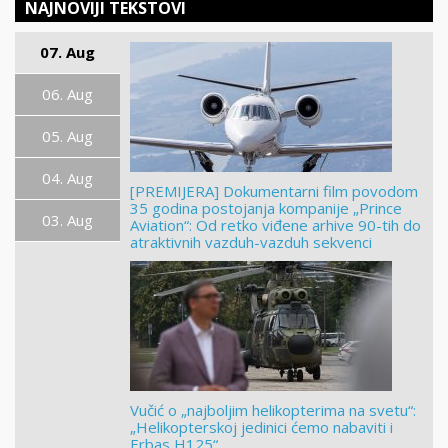
NAJNOVIJI TEKSTOVI
07. Aug
06. Aug
05. Aug
04. Aug
[PREMIJERA] Dokumentarni film povodom
35 godina postojanja kompanije „Prince
03. Aug
Aviation“: Od retko viđene arhive 90-tih do
atraktivnih vazduh-vazduh sekvenci
Vučić o „najboljim helikopterima na svetu“:
„Helikopterskoj jedinici ćemo nabaviti i
Erbas H125“