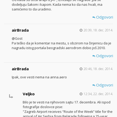
dodeljuju šakom i kapom. Kada nema ko da nas hvali, ma
samićemo to da uradimo.
Odgovori
airBrada
20:39, 18. dec. 2014.
@Gost
Pa teško da je komentar na mestu, s obzirom na činjenicu da je
nagradu istog portala beogradski aerodrom dobio još 2010.
Odgovori
airBrada
20:46, 18. dec. 2014.
Ipak, ove vesti nema na anna.aero
Odgovori
Veljko
12:34, 22. dec. 2014.
Bilo je te vesti na njihovom sajtu 17. decembra. Ali ispod
fotografije doslovce pise:
"Zagreb Airport receives “Route of the Week” title for the
arrival of Air Serbia from Belgrade following a 25-year