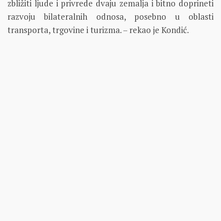
zbližiti ljude i privrede dvaju zemalja i bitno doprineti
razvoju bilateralnih odnosa, posebno u oblasti
transporta, trgovine i turizma. – rekao je Kondić.