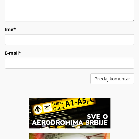
Ime
*
E-mail
*