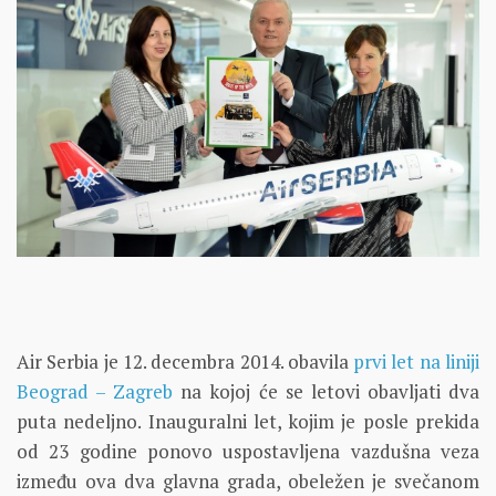
Air Serbia je 12. decembra 2014. obavila
prvi let na liniji
Beograd – Zagreb
na kojoj će se letovi obavljati dva
puta nedeljno. Inauguralni let, kojim je posle prekida
od 23 godine ponovo uspostavljena vazdušna veza
između ova dva glavna grada, obeležen je svečanom