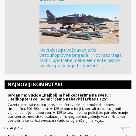
Novi detalji uvežbavanja 98.
vazduhoplovne brigade: „Novi sadržaji u
taktici upotrebe, neke elemente nismo
videli u poslednje tri godine“
NAJNOVIJI KOMENTARI
Jordan na: Vučić o „najboljim helikopterima na svetu“:
„Helikopterskoj jedinici ćemo nabaviti i Erbas H125“
Gazela je na zalasku karijere, a količina vode koju može da ponese je
simbolična, 300-600 litara. H-125 je pun o bolji izbor, ali treba razgraničiti
vojnu i policijsku upotrebu. H-125 je sasvim ok za policijske patrole, manje
transporte, medicisku evakuaciju manjeg obima, gašenje vatre. Na takvim
poslovima se koristi svuda, u skladu sa ograničenjima koja…
07. Aug 2026.
Pogledaj