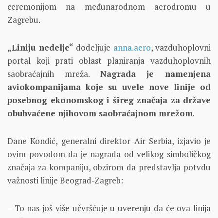
ceremonijom na međunarodnom aerodromu u
Zagrebu.
„Liniju nedelje“
dodeljuje
anna.aero
, vazduhoplovni
portal koji prati oblast planiranja vazduhoplovnih
saobraćajnih mreža.
Nagrada je namenjena
aviokompanijama koje su uvele nove linije od
posebnog ekonomskog i šireg značaja za države
obuhvaćene njihovom saobraćajnom mrežom
.
Dane Kondić, generalni direktor Air Serbia, izjavio je
ovim povodom da je nagrada od velikog simboličkog
značaja za kompaniju, obzirom da predstavlja potvdu
važnosti linije Beograd-Zagreb:
– To nas još više učvršćuje u uverenju da će ova linija