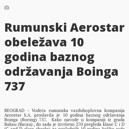
Rumunski Aerostar
obeležava 10
godina baznog
održavanja Boinga
737
BEOGRAD – Vodeća rumunska vazduhoplovna kompanija
Aerostar S.A. proslavila je 10 godina baznog održavanja
Boinga (Boeing) 737. Kako navode u kompaniji iz grada
Bakau (Bacau) , do sada je izvršeno 270 pregleda klase C i D
(C and D class checks) za poslednjih 10 godina koliko rade