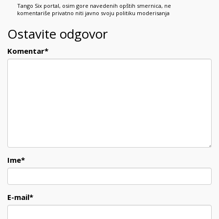
Tango Six portal, osim gore navedenih opštih smernica, ne
komentariše privatno niti javno svoju politiku moderisanja
Ostavite odgovor
Komentar
*
Ime
*
E-mail
*