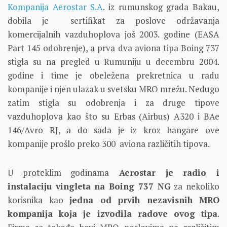
Kompanija Aerostar S.A
. iz rumunskog grada Bakau,
dobila je sertifikat za poslove održavanja
komercijalnih vazduhoplova još 2003. godine (EASA
Part 145 odobrenje), a prva dva aviona tipa Boing 737
stigla su na pregled u Rumuniju u decembru 2004.
godine i time je obeležena prekretnica u radu
kompanije i njen ulazak u svetsku MRO mrežu. Nedugo
zatim stigla su odobrenja i za druge tipove
vazduhoplova kao što su Erbas (Airbus) A320 i BAe
146/Avro RJ, a do sada je iz kroz hangare ove
kompanije prošlo preko 300 aviona različitih tipova.
U proteklim godinama
Aerostar je radio i
instalaciju vingleta na Boing 737 NG
za nekoliko
korisnika kao
jedna od prvih nezavisnih MRO
kompanija koja je izvodila radove ovog tipa
.