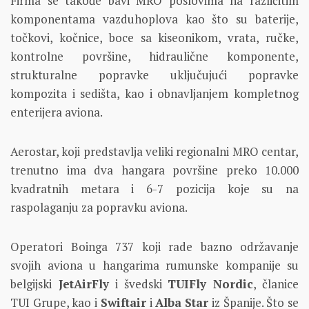
Firma se takođe bavi MRO poslovima na različitim
komponentama vazduhoplova kao što su baterije,
točkovi, kočnice, boce sa kiseonikom, vrata, ručke,
kontrolne površine, hidraulične komponente,
strukturalne popravke uključujući popravke
kompozita i sedišta, kao i obnavljanjem kompletnog
enterijera aviona.
Aerostar, koji predstavlja veliki regionalni MRO centar,
trenutno ima dva hangara površine preko 10.000
kvadratnih metara i 6-7 pozicija koje su na
raspolaganju za popravku aviona.
Operatori Boinga 737 koji rade bazno održavanje
svojih aviona u hangarima rumunske kompanije su
belgijski
JetAirFly
i švedski
TUIFly Nordic
, članice
TUI Grupe, kao i
Swiftair
i
Alba
Star
iz Španije. Što se