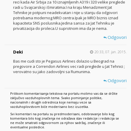
reci kada Air Srbija za 10 iznajmljenih A319 i 320 velike preglede
radi u Svajcarskoj i Emiratima.I na kraju Menadzment Jat
Tehnike je potpuni neadekvatan i nije u stanju da odgovori
potrebama modernog MRO centra.Ipak je MRO biznis iznad
kapaciteta SNS poslusnika.Jedina sansa za Jat Tehniku je
privatizacija do proleca.U suprotnom ima da je nema.
Odgovori
Deki
20:33, 07. jan. 2015.
Bas me cudi sto je Pegasus Airlines dolazio u Beograd na
pregovore a Correndon Airlines vec radi preglede u Jat Tehnici ;
verovatno su jako zadovoljni sa Rumunima.
Odgovori
Prilikom komentarisanja tekstova na portalu molimo vas da se držite
isključivo vazduhoplovnih tema. Svako pominjanje politike,
nacionalnih i drugih odrednica koje nemaju veze sa
vazduhoplovstvom biće moderisano bez izuzetka.
Svi komentari na portalu su predmoderisani, odobravanje bilo kog
komentara bilo kog značenja ne odražava stav redakcije i redakcija se
ne može smatrati odgovornom za njihov sadržaj, značenje ili
eventualne posledice.