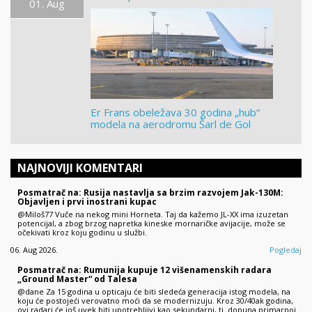
01. Aug
Er Frans obeležava 30 godina „hub“
modela na aerodromu Šarl de Gol
NAJNOVIJI KOMENTARI
Posmatrač na: Rusija nastavlja sa brzim razvojem Jak-130M:
Objavljen i prvi inostrani kupac
@Miloš77 Vuče na nekog mini Horneta. Taj da kažemo JL-XX ima izuzetan
potencijal, a zbog brzog napretka kineske mornaričke avijacije, može se
očekivati kroz koju godinu u službi.
06. Aug 2026.
Pogledaj
Posmatrač na: Rumunija kupuje 12 višenamenskih radara
„Ground Master“ od Talesa
@dane Za 15 godina u opticaju će biti sledeća generacija istog modela, na
koju će postojeći verovatno moći da se modernizuju. Kroz 30/40ak godina,
ovi radari će još uvek biti upotrebljivi kao sekundarni, tj. dopuna primarnoj