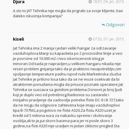
Djura
18:07, 06. jan. 2015.
A sto to JAT Tehnika nije mogla da prigrabi za svoje klijente, kao
daleko iskusnija kompanija?
Odgovori
kiseli
07:52, 07. jan. 2015.
Jat Tehnika ima 2 manja i jedan veliki hangar za odrzavanje
vazduhoplova.Manji su kapaciteta po 2 proizvodne linije a veci
je povrsine od 10.000 m2 i nivo iskoriscenosti istog je
minoran.Od kada je napravljen,u velikom hangaru nikada nije
resen problem grejanja tako da je prakticno neuipotrebljiv,cim
spoljasnje temperature padnu ispod nule.Marketinska sluzba
Jat Tehnike je prilicno losa tako da se ne moze ocekivati da bi
atraktivnim ponudama mogla da privuce poznate operatere.Jat
Tehnika se suocava sa gomilom problema.Osnovni je broj ljudi
koji je duplo veci od potrebnog.Radionice su zastarele i
inicijalno pravljenje da zadovolje potrebe flote DC-9 i B-727,tako
da ne mogu da odgovore zahtevima koje imaju vazduhoplovi
tipa B-737NG,a pogotovo ne flote A320.Za flotu A320 uzet je
kredit od 5 miliona eura za nabavku opreme i skolovanje
osoblja,ali to je,pa skoro bacena para jer ni posle skoro 3
godine,na floti A320 nije uradjen ni jedan ciklicnio pregled.Sta