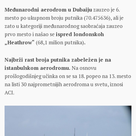
Međunarodni aerodrom u Dubaiju
zauzeo je 6.
mesto po ukupnom broju putnika (70.475636), ali je
zato u kategoriji međunarodnog saobraćaja zauzeo
prvo mesto i našao se
ispred londonskoh
„Heathrow“
(68,1 milion putnika)
.
Najbrži rast broja putnika zabeležen je na
istanbulskom aerodromu.
Na osnovu
prošlogodišnjeg učinka on se sa 18. popeo na 13. mesto
na listi 30 najprometnijih aerodroma u svetu, iznosi
ACI.