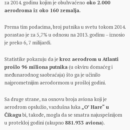
za 2014. godinu kojim je obuhvaćeno
oko 2.000
aerodroma iz oko 160 zemalja.
Prema tim podacima, broj putnika u svetu tokom 2014.
porastao je za 5,7% u odnosu na 2013. godinu – iznosio
je preko 6, 7 milijardi.
Statistike pokazuju da je
kroz aerodrom u Atlanti
prošlo 96 miliona putnika
(u okviru domaćeg i
međunarodnog saobraćaja) što ga je učinilo
najprometnijim aerodormom u prošloj godini.
Sa druge strane, na osnovu broja aviona koji je
aerodrom opslužio, vazdušna luka
„O’ Hare“ u
Čikagu
bi, takođe, mogla da se smatra najuspešnijom
u protekloj godini (ukupno
881.933 aviona
).