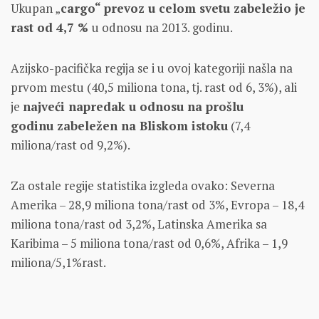
Ukupan „
cargo“ prevoz u celom svetu zabeležio je
rast od 4,7 %
u odnosu na 2013. godinu.
Azijsko-pacifička regija se i u ovoj kategoriji našla na
prvom mestu (40,5 miliona tona, tj. rast od 6, 3%), ali
je
najveći napredak u odnosu na prošlu
godinu zabeležen na Bliskom istoku
(7,4
miliona/rast od 9,2%).
Za ostale regije statistika izgleda ovako: Severna
Amerika – 28,9 miliona tona/rast od 3%, Evropa – 18,4
miliona tona/rast od 3,2%, Latinska Amerika sa
Karibima – 5 miliona tona/rast od 0,6%, Afrika – 1,9
miliona/5,1%rast.