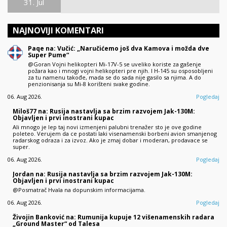
31. Jul
NAJNOVIJI KOMENTARI
Paqe na: Vučić: „Naručićemo još dva Kamova i možda dve
Super Pume“
@Goran Vojni helikopteri Mi-17V-5 se uveliko koriste za gašenje
požara kao i mnogi vojni helikopteri pre njih. I H-145 su osposobljeni
za tu namenu takođe, mada se do sada nije gasilo sa njima. A do
penzionisanja su Mi-8 korišteni svake godine.
06. Aug 2026.
Pogledaj
Miloš77 na: Rusija nastavlja sa brzim razvojem Jak-130M:
Objavljen i prvi inostrani kupac
Ali mnogo je lep taj novi izmenjeni palubni trenažer sto je ove godine
poleteo. Verujem da ce postati laki visenamenski borbeni avion smanjenog
radarskog odraza i za izvoz. Ako je zmaj dobar i moderan, prodavace se
super.
06. Aug 2026.
Pogledaj
Jordan na: Rusija nastavlja sa brzim razvojem Jak-130M:
Objavljen i prvi inostrani kupac
@Posmatrač Hvala na dopunskim informacijama.
06. Aug 2026.
Pogledaj
Živojin Banković na: Rumunija kupuje 12 višenamenskih radara
„Ground Master“ od Talesa