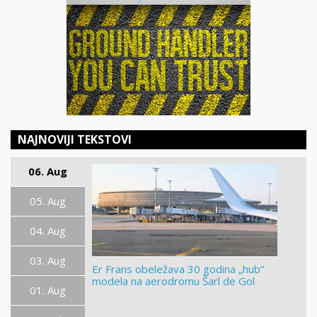
NAJNOVIJI TEKSTOVI
06. Aug
05. Aug
04. Aug
03. Aug
Er Frans obeležava 30 godina „hub“
modela na aerodromu Šarl de Gol
01. Aug