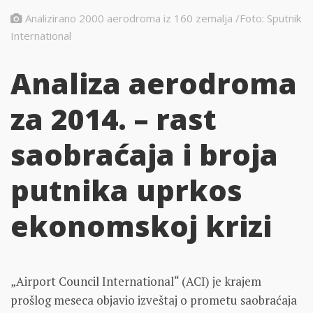
Analizirano 2000 aerodroma iz 160 zemalja /Foto: Sputnik
International
Analiza aerodroma
za 2014. – rast
saobraćaja i broja
putnika uprkos
ekonomskoj krizi
„Airport Council International“ (ACI) je krajem
prošlog meseca objavio izveštaj o prometu saobraćaja