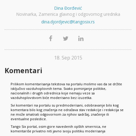
Dina Đorđević
Novinarka, Zamenica glavnog i odgovornog urednika
dina.djordjevic@tangosix.rs
18. Sep 2015
Komentari
Prilikom komentarisanja tekstova na portalu molimo vas da se držite
isključivo vazduhoplovnih tema. Svako pominjanje politike,
nacionalnih i drugih odrednica koje nemaju veze sa
vazduhoplovstvom biće moderisano bez izuzetka.
Svi komentari na portalu su predmoderisani, odobravanje bilo kog
komentara bilo kog značenja ne odražava stav redakcije i redakcija se
ne može smatrati odgovornom za njihov sadržaj, značenje ili
eventualne posledice.
Tango Six portal, osim gore navedenih opštih smernica, ne
komentariše privatno niti javno svoju politiku moderisanja