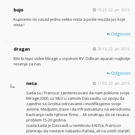
bujo
19:23, 22. jan. 2015.
Kupicemo mi zasad jedno veliko nista a posle mozda jos koje
nista !
Odgovori
dragan
20:12, 22. jan. 2015.
Bilo bi lepo videti Mirage u srpskom RV .Odlican aparat i najbolje
resenje za nas .
Odgovori
nesa
11:03, 23. jan. 2015.
Sada su i Francuzi zainteresovani da nam poklone svoje
Mirage 2000, uz MLU u samom Dassaultu, uz opciju da
zajedno sa Grcima odrzavamo i modifikujemo svoje
avione. Medjutim, traze i da infrastrukturu na aerodromu
baziranja rade njihove firme… Ali smatraju da se resava
problem 15-20 godina.
(sada kada je Dassault u nemilostu EADSa, Francuzi
planiraju da nastave nabavku Rafala, ali na ustrb starijih