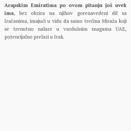
Arapskim Emiratima po ovom pitanju još uvek
ima
, bez obzira na njihov gorenavedeni dil sa
Iračanima, imajući u vidu da samo trećina Miraža koji
se trenutno nalaze u vazdušnim snagama UAE,
potencijalno prelazi u Irak.