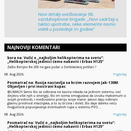
Novi detalji uvežbavanja 98.
vazduhoplovne brigade: „Novi sadržaji u
taktici upotrebe, neke elemente nismo
videli u poslednje tri godine“
NAJNOVIJI KOMENTARI
bora na: Vučić o „najboljim helikopterima na svetu“:
„Helikopterskoj jedinici ćemo nabaviti i Erbas H125“
Zašto Berijev Be 200 ne gasi požar u Deliblatskoj peščari ?
08. Aug 2026.
Pogledaj
Posmatrač na: Rusija nastavlja sa brzim razvojem Jak-130M:
Objavljen i prvi inostrani kupac
@LIMACH Samo što se odbrana ne bazira nikada na jednom sistemu, već
dejstvu više njih u sinergiji, što im svima omogućava da izvuku maksimum iz
svojih prednosti, i međusobno pokriju svoje mane. Jakovi daju odbrani
glavnu prednost mlaznjaka, a to su brzina i dolet, što daje daleko veću
mogućnost popunjavanja eventualnih rupa u sistemu PVO.…
08. Aug 2026.
Pogledaj
Posmatrač na: Vučić o „najboljim helikopterima na svetu“:
„Helikopterskoj jedinici ćemo nabaviti i Erbas H125“