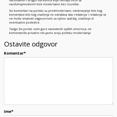
nacionalnih i drugih odrednica koje nemaju veze sa
vazduhoplovstvom biće moderisano bez izuzetka.
Svi komentari na portalu su predmoderisani, odobravanje bilo kog
komentara bilo kog značenja ne odražava stav redakcije i redakcija se
ne može smatrati odgovornom za njihov sadržaj, značenje ili
eventualne posledice.
Tango Six portal, osim gore navedenih opštih smernica, ne
komentariše privatno niti javno svoju politiku moderisanja
Ostavite odgovor
Komentar
*
Ime
*