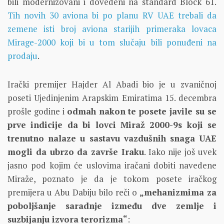
bili modernizovani i dovedeni na standard Block 61.
Tih novih 30 aviona bi po planu RV UAE trebali da
zemene isti broj aviona starijih primeraka lovaca
Mirage-2000 koji bi u tom slučaju bili ponuđeni na
prodaju
.
Irački premijer Hajder Al Abadi bio je u zvaničnoj
poseti Ujedinjenim Arapskim Emiratima 15. decembra
prošle godine i
odmah nakon te posete javile su se
prve indicije da bi lovci Miraž 2000-9s koji se
trenutno nalaze u sastavu vazdušnih snaga UAE
mogli da ubrzo da završe Iraku
. Iako nije još uvek
jasno pod kojim će uslovima iračani dobiti navedene
Miraže, poznato je da je tokom posete iračkog
premijera u Abu Dabiju bilo reči o
„mehanizmima za
poboljšanje saradnje između dve zemlje i
suzbijanju izvora terorizma“
: