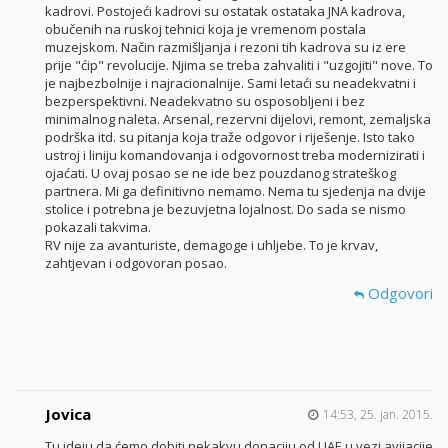
kadrovi. Postojeći kadrovi su ostatak ostataka JNA kadrova,
obučenih na ruskoj tehnici koja je vremenom postala
muzejskom. Način razmišljanja i rezoni tih kadrova su iz ere
prije "ćip" revolucije. Njima se treba zahvaliti i "uzgojiti" nove. To
je najbezbolnije i najracionalnije. Sami letaći su neadekvatni i
bezperspektivni. Neadekvatno su osposobljeni i bez
minimalnog naleta. Arsenal, rezervni dijelovi, remont, zemaljska
podrška itd. su pitanja koja traže odgovor i riješenje. Isto tako
ustroj i liniju komandovanja i odgovornost treba modernizirati i
ojaćati. U ovaj posao se ne ide bez pouzdanog strateškog
partnera. Mi ga definitivno nemamo. Nema tu sjedenja na dvije
stolice i potrebna je bezuvjetna lojalnost. Do sada se nismo
pokazali takvima.
RV nije za avanturiste, demagoge i uhljebe. To je krvav,
zahtjevan i odgovoran posao.
Odgovori
Jovica
14:53, 25. jan. 2015.
Tu ideju da ćemo dobiti nekakvu donaciju od UAE u vezi avijacije