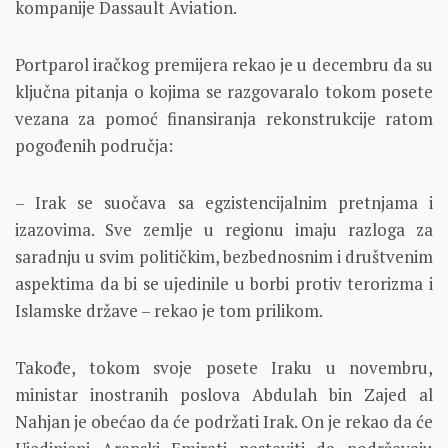
kompanije Dassault Aviation.
Portparol iračkog premijera rekao je u decembru da su
ključna pitanja o kojima se razgovaralo tokom posete
vezana za pomoć finansiranja rekonstrukcije ratom
pogođenih područja:
– Irak se suočava sa egzistencijalnim pretnjama i
izazovima. Sve zemlje u regionu imaju razloga za
saradnju u svim političkim, bezbednosnim i društvenim
aspektima da bi se ujedinile u borbi protiv terorizma i
Islamske države – rekao je tom prilikom.
Takođe, tokom svoje posete Iraku u novembru,
ministar inostranih poslova Abdulah bin Zajed al
Nahjan je obećao da će podržati Irak. On je rekao da će