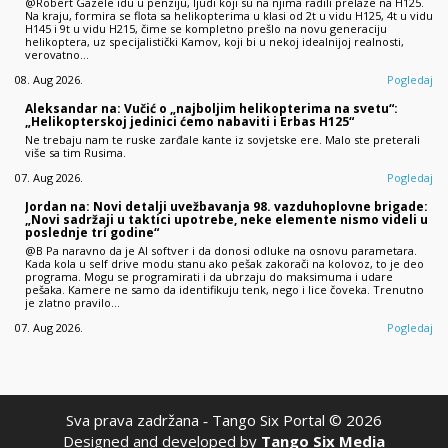
@Robert Gazele idu u penziju, ljudi koji su na njima radili prelaze na H125.
Na kraju, formira se flota sa helikopterima u klasi od 2t u vidu H125, 4t u vidu
H145 i 9t u vidu H215, čime se kompletno prešlo na novu generaciju
helikoptera, uz specijalistički Kamov, koji bi u nekoj idealnijoj realnosti,
verovatno…
08. Aug 2026.
Pogledaj
Aleksandar na: Vučić o „najboljim helikopterima na svetu“:
„Helikopterskoj jedinici ćemo nabaviti i Erbas H125“
Ne trebaju nam te ruske zarđale kante iz sovjetske ere. Malo ste preterali
više sa tim Rusima.
07. Aug 2026.
Pogledaj
Jordan na: Novi detalji uvežbavanja 98. vazduhoplovne brigade:
„Novi sadržaji u taktici upotrebe, neke elemente nismo videli u
poslednje tri godine“
@B Pa naravno da je AI softver i da donosi odluke na osnovu parametara.
Kada kola u self drive modu stanu ako pešak zakorači na kolovoz, to je deo
programa. Mogu se programirati i da ubrzaju do maksimuma i udare
pešaka. Kamere ne samo da identifikuju tenk, nego i lice čoveka. Trenutno
je zlatno pravilo…
07. Aug 2026.
Pogledaj
Sva prava zadržana ‐ Tango Six Portal © 2026
Designed and developed by
Tango Six Media