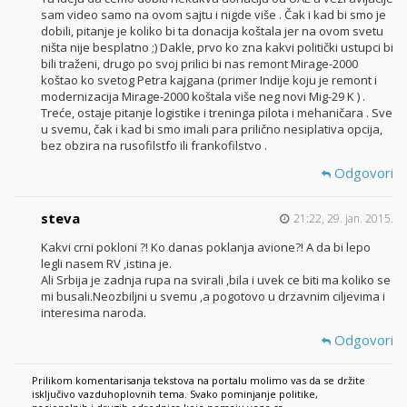
sam video samo na ovom sajtu i nigde više . Čak i kad bi smo je
dobili, pitanje je koliko bi ta donacija koštala jer na ovom svetu
ništa nije besplatno ;) Dakle, prvo ko zna kakvi politički ustupci bi
bili traženi, drugo po svoj prilici bi nas remont Mirage-2000
koštao ko svetog Petra kajgana (primer Indije koju je remont i
modernizacija Mirage-2000 koštala više neg novi Mig-29 K ) .
Treće, ostaje pitanje logistike i treninga pilota i mehaničara . Sve
u svemu, čak i kad bi smo imali para prilično nesiplativa opcija,
bez obzira na rusofilstfo ili frankofilstvo .
Odgovori
steva
21:22, 29. jan. 2015.
Kakvi crni pokloni ?! Ko danas poklanja avione?! A da bi lepo
legli nasem RV ,istina je.
Ali Srbija je zadnja rupa na svirali ,bila i uvek ce biti ma koliko se
mi busali.Neozbiljni u svemu ,a pogotovo u drzavnim ciljevima i
interesima naroda.
Odgovori
Prilikom komentarisanja tekstova na portalu molimo vas da se držite
isključivo vazduhoplovnih tema. Svako pominjanje politike,