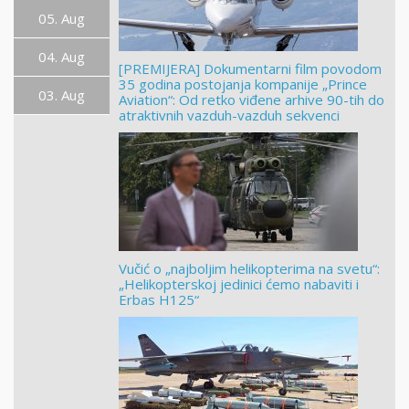
05. Aug
04. Aug
[PREMIJERA] Dokumentarni film povodom
35 godina postojanja kompanije „Prince
03. Aug
Aviation“: Od retko viđene arhive 90-tih do
atraktivnih vazduh-vazduh sekvenci
Vučić o „najboljim helikopterima na svetu“:
„Helikopterskoj jedinici ćemo nabaviti i
Erbas H125“