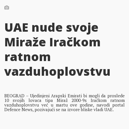
UAE nude svoje
Miraže Iračkom
ratnom
vazduhoplovstvu
BEOGRAD – Ujedinjeni Arapski Emirati bi mogli da proslede
10 svojih lovaca tipa Miraž 2000-9s Iračkom ratnom
vazduhoplovstvu već u martu ove godine, navodi portal
Defence News, pozivajući se na izvore bliske vladi UAE.