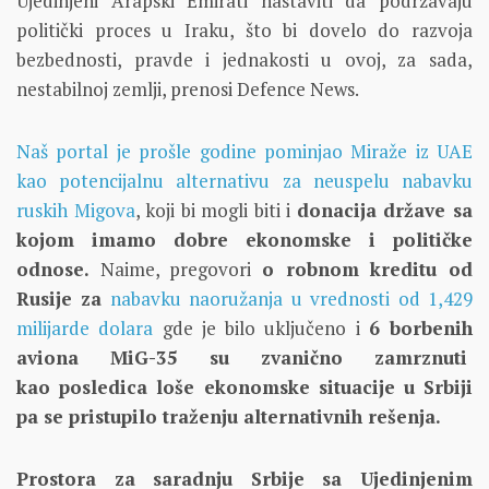
Ujedinjeni Arapski Emirati nastaviti da podržavaju
politički proces u Iraku, što bi dovelo do razvoja
bezbednosti, pravde i jednakosti u ovoj, za sada,
nestabilnoj zemlji, prenosi Defence News.
Naš portal je prošle godine pominjao Miraže iz UAE
kao potencijalnu alternativu za neuspelu nabavku
ruskih Migova
, koji bi mogli biti i
donacija države sa
kojom imamo dobre ekonomske i političke
odnose.
Naime, pregovori
o robnom kreditu od
Rusije
za
nabavku naoružanja u vrednosti od 1,429
milijarde dolara
gde je bilo uključeno i
6 borbenih
aviona MiG-35 su zvanično zamrznuti
kao
posledica loše ekonomske situacije u Srbiji
pa se pristupilo traženju alternativnih rešenja.
Prostora za saradnju Srbije sa Ujedinjenim