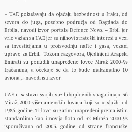
– UAE pokušavaju da ojačaju bezbednost u Iraku, od
severa do juga, posebno područja od Bagdada do
Erbila, navodi izvor portala Defence News. – Erbil jer
vrlo važan za UAE jer su njihovi strateški interesi u vezi
sa investicijama u proizvodnju nafte i gasa, vezani
upravo za Erbil. Tokom razgovora, Ujedinjeni Arapski
Emirati su ponudili unapređene lovce Miraž 2000-9s
Iračanima, a očekuje se da to bude maksimalno 10
aviona „- navodi isti izvor.
UAE u sastavu svojih vazduhoplovnih snaga imaju 36
Miraž 2000 višenamenskih lovaca koji su u službi od
1986. godine. Ti lovci su zatim unapređeni prema istim
standardima kao i novija flota od 32 Miraža 2000-9s
isporučivana od 2003. godine od strane francuske