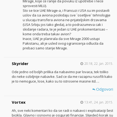
Mirage, koje ce ranije da povuku iz upotrebe i nece
sprovesti MLU).
Sto se tice UAE Mirage-a, i Francuzi i USA su im postavili
uslov da sa aviona poskidaju sve `osetljive` tehnologije
u slucaju transfera aviona ne-prijateljskim drzavama
(USA Srbiju jos tako gleda), a to podrazumeva cak i
skidanje radara, te je jedan iz UAE prokomentarisao –
kome onda treba takav avion?
Inace, UAE je planirala da sve Mirage 2000 ustupi
Pakistanu, ali je usled ovog ogranicenja odlucila da
prebaci samo starije Mirage.
Skyrider
20:18, 22. jan. 2015.
Ode jedno od boljih prilika da nabavimo par lovaca, tek toliko
do neke ozbiljnije nabavke. Sad ce da me razapnu rusofili kako
je to nemoguce, lose, kako su to istrosene masine itd….
Odgovori
Vortex
13:41, 24. jan. 2015.
Ah, sve neki komentari ko da se radi o nabavci i exploataciji šest
bicikla. Glavno i osnovno je osigurati financije. Slijedeći korak su