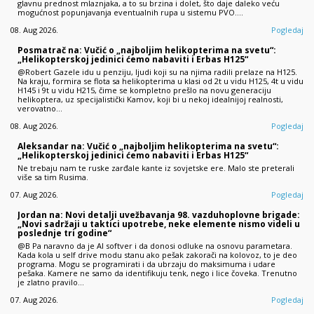
glavnu prednost mlaznjaka, a to su brzina i dolet, što daje daleko veću
mogućnost popunjavanja eventualnih rupa u sistemu PVO.…
08. Aug 2026.
Pogledaj
Posmatrač na: Vučić o „najboljim helikopterima na svetu“:
„Helikopterskoj jedinici ćemo nabaviti i Erbas H125“
@Robert Gazele idu u penziju, ljudi koji su na njima radili prelaze na H125.
Na kraju, formira se flota sa helikopterima u klasi od 2t u vidu H125, 4t u vidu
H145 i 9t u vidu H215, čime se kompletno prešlo na novu generaciju
helikoptera, uz specijalistički Kamov, koji bi u nekoj idealnijoj realnosti,
verovatno…
08. Aug 2026.
Pogledaj
Aleksandar na: Vučić o „najboljim helikopterima na svetu“:
„Helikopterskoj jedinici ćemo nabaviti i Erbas H125“
Ne trebaju nam te ruske zarđale kante iz sovjetske ere. Malo ste preterali
više sa tim Rusima.
07. Aug 2026.
Pogledaj
Jordan na: Novi detalji uvežbavanja 98. vazduhoplovne brigade:
„Novi sadržaji u taktici upotrebe, neke elemente nismo videli u
poslednje tri godine“
@B Pa naravno da je AI softver i da donosi odluke na osnovu parametara.
Kada kola u self drive modu stanu ako pešak zakorači na kolovoz, to je deo
programa. Mogu se programirati i da ubrzaju do maksimuma i udare
pešaka. Kamere ne samo da identifikuju tenk, nego i lice čoveka. Trenutno
je zlatno pravilo…
07. Aug 2026.
Pogledaj