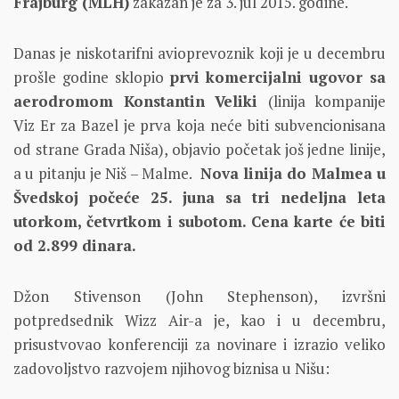
Frajburg (MLH)
zakazan je za 3. jul 2015. godine.
Danas je niskotarifni avioprevoznik koji je u decembru
prošle godine sklopio
prvi komercijalni ugovor sa
aerodromom Konstantin Veliki
(linija kompanije
Viz Er za Bazel je prva koja neće biti subvencionisana
od strane Grada Niša), objavio početak još jedne linije,
a u pitanju je Niš – Malme.
N
ova linija do Malmea u
Švedskoj počeće 25. juna sa tri nedeljna leta
utorkom, četvrtkom i subotom. Cena karte će biti
od 2.899 dinara.
Džon Stivenson (John Stephenson), izvršni
potpredsednik Wizz Air-a je, kao i u decembru,
prisustvovao konferenciji za novinare i izrazio veliko
zadovoljstvo razvojem njihovog biznisa u Nišu: