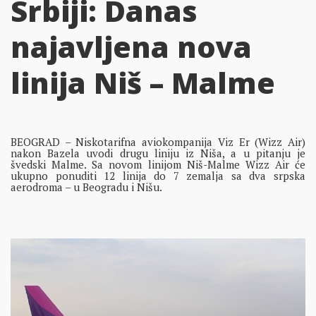
Srbiji: Danas
najavljena nova
linija Niš – Malme
BEOGRAD – Niskotarifna aviokompanija Viz Er (Wizz Air)
nakon Bazela uvodi drugu liniju iz Niša, a u pitanju je
švedski Malme. Sa novom linijom Niš-Malme Wizz Air će
ukupno ponuditi 12 linija do 7 zemalja sa dva srpska
aerodroma – u Beogradu i Nišu.