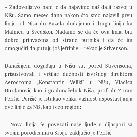
– Zadovoljstvo nam je da najavimo naš dalji razvoj u
Nišu. Samo mesec dana nakon što smo najavili prvu
liniju od Niša do Bazela dodajemo i drugu liniju ka
Malmeu u Švedskoj. Nadamo se da će ova linija biti
dobro prihvaćena od strane putnika i da će im
omogućiti da putuju još jeftinije. – rekao je Stivenson.
Današnjem događaju u Nišu su, pored Stivensona,
prisustvovali i vršilac dužnosti izvršnog direktora
Aerodroma „Konstantin Veliki“ u Nišu, Vladica
Đurđanović kao i gradonačelnik Niša, prof. dr Zoran
Perišić. Perišić je istakao veliku važnost uspostavljanja
ove linije za Niš, kao i ceo region:
– Nova linija će povezati naše ljude u dijaspori sa
svojim porodicama u Srbiji.- zaključio je Perišić.