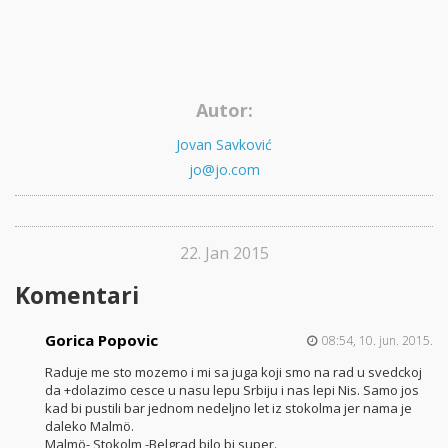
Autor:
Jovan Savković
jo@jo.com
22. Jan 2015
Komentari
Gorica Popovic
08:54, 10. jun. 2015.
Raduje me sto mozemo i mi sa juga koji smo na rad u svedckoj
da +dolazimo cesce u nasu lepu Srbiju i nas lepi Nis. Samo jos
kad bi pustili bar jednom nedeljno let iz stokolma jer nama je
daleko Malmö.
Malmö- Stokolm -Belgrad bilo bi super.