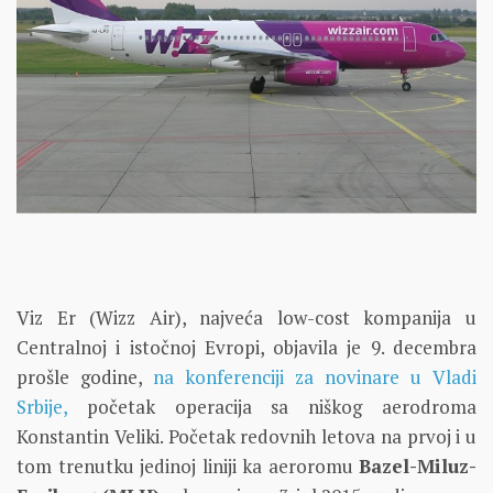
Viz Er (Wizz Air), najveća low-cost kompanija u
Centralnoj i istočnoj Evropi, objavila je 9. decembra
prošle godine,
na konferenciji za novinare u Vladi
Srbije,
početak operacija sa niškog aerodroma
Konstantin Veliki. Početak redovnih letova na prvoj i u
tom trenutku jedinoj liniji ka aeroromu
Bazel-Miluz-