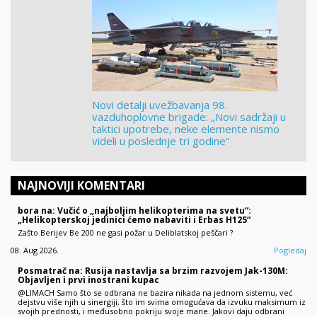
Novi detalji uvežbavanja 98.
vazduhoplovne brigade: „Novi sadržaji u
taktici upotrebe, neke elemente nismo
videli u poslednje tri godine“
NAJNOVIJI KOMENTARI
bora na: Vučić o „najboljim helikopterima na svetu“:
„Helikopterskoj jedinici ćemo nabaviti i Erbas H125“
Zašto Berijev Be 200 ne gasi požar u Deliblatskoj peščari ?
08. Aug 2026.
Pogledaj
Posmatrač na: Rusija nastavlja sa brzim razvojem Jak-130M:
Objavljen i prvi inostrani kupac
@LIMACH Samo što se odbrana ne bazira nikada na jednom sistemu, već
dejstvu više njih u sinergiji, što im svima omogućava da izvuku maksimum iz
svojih prednosti, i međusobno pokriju svoje mane. Jakovi daju odbrani