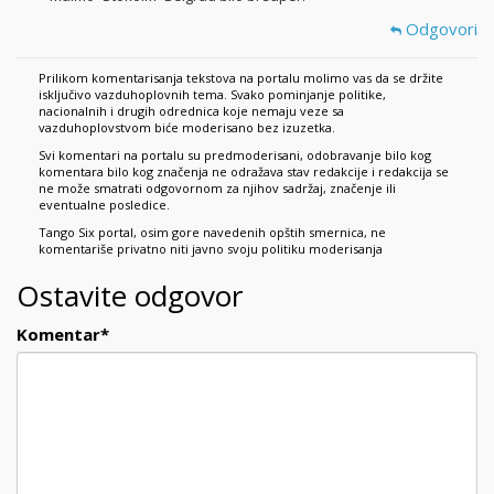
Odgovori
Prilikom komentarisanja tekstova na portalu molimo vas da se držite
isključivo vazduhoplovnih tema. Svako pominjanje politike,
nacionalnih i drugih odrednica koje nemaju veze sa
vazduhoplovstvom biće moderisano bez izuzetka.
Svi komentari na portalu su predmoderisani, odobravanje bilo kog
komentara bilo kog značenja ne odražava stav redakcije i redakcija se
ne može smatrati odgovornom za njihov sadržaj, značenje ili
eventualne posledice.
Tango Six portal, osim gore navedenih opštih smernica, ne
komentariše privatno niti javno svoju politiku moderisanja
Ostavite odgovor
Komentar
*