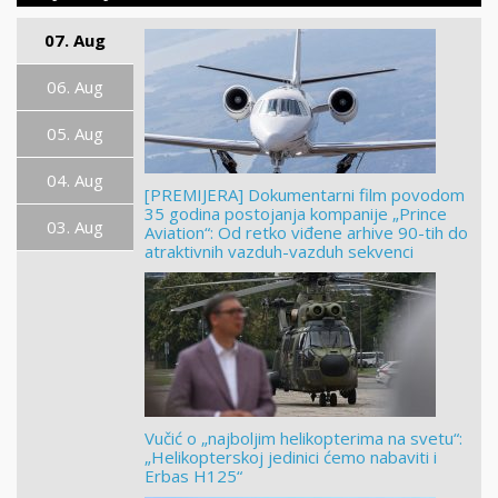
07. Aug
06. Aug
05. Aug
04. Aug
[PREMIJERA] Dokumentarni film povodom
35 godina postojanja kompanije „Prince
03. Aug
Aviation“: Od retko viđene arhive 90-tih do
atraktivnih vazduh-vazduh sekvenci
Vučić o „najboljim helikopterima na svetu“:
„Helikopterskoj jedinici ćemo nabaviti i
Erbas H125“