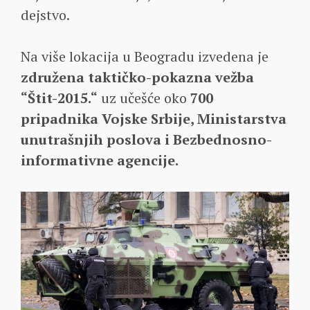
dejstvo.
Na više lokacija u Beogradu izvedena je
združena taktičko-pokazna vežba
“Štit-2015.“
uz učešće oko
700
pripadnika Vojske Srbije, Ministarstva
unutrašnjih poslova i Bezbednosno-
informativne agencije.