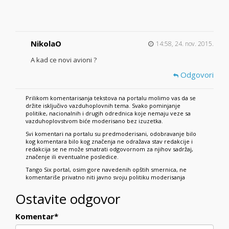
NikolaO
14:58, 24. nov. 2015.
A kad ce novi avioni ?
Odgovori
Prilikom komentarisanja tekstova na portalu molimo vas da se
držite isključivo vazduhoplovnih tema. Svako pominjanje
politike, nacionalnih i drugih odrednica koje nemaju veze sa
vazduhoplovstvom biće moderisano bez izuzetka.
Svi komentari na portalu su predmoderisani, odobravanje bilo
kog komentara bilo kog značenja ne odražava stav redakcije i
redakcija se ne može smatrati odgovornom za njihov sadržaj,
značenje ili eventualne posledice.
Tango Six portal, osim gore navedenih opštih smernica, ne
komentariše privatno niti javno svoju politiku moderisanja
Ostavite odgovor
Komentar
*