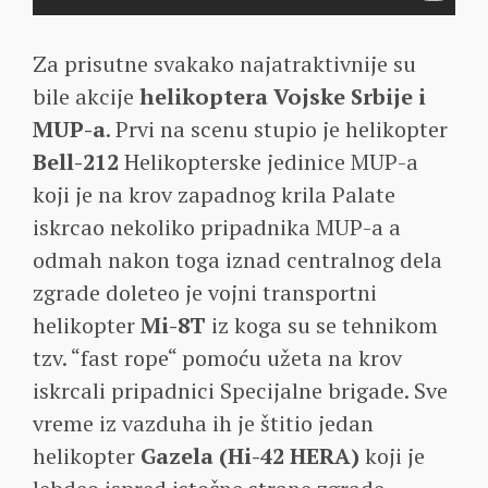
Za prisutne svakako najatraktivnije su
bile akcije
helikoptera Vojske Srbije i
MUP-a
. Prvi na scenu stupio je helikopter
Bell-212
Helikopterske jedinice MUP-a
koji je na krov zapadnog krila Palate
iskrcao nekoliko pripadnika MUP-a a
odmah nakon toga iznad centralnog dela
zgrade doleteo je vojni transportni
helikopter
Mi-8T
iz koga su se tehnikom
tzv. “fast rope“ pomoću užeta na krov
iskrcali pripadnici Specijalne brigade. Sve
vreme iz vazduha ih je štitio jedan
helikopter
Gazela (Hi-42 HERA)
koji je