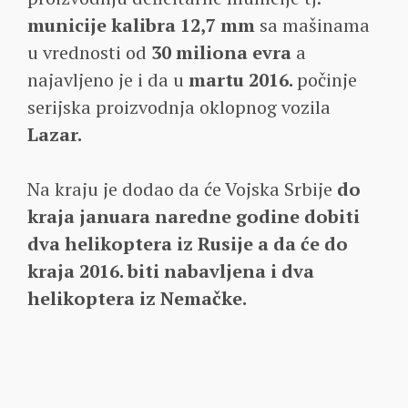
municije kalibra 12,7 mm
sa mašinama
u vrednosti od
30 miliona evra
a
najavljeno je i da u
martu 2016.
počinje
serijska proizvodnja oklopnog vozila
Lazar.
Na kraju je dodao da će Vojska Srbije
do
kraja januara naredne godine dobiti
dva helikoptera iz Rusije a da će do
kraja 2016. biti nabavljena i dva
helikoptera iz Nemačke.