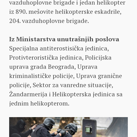
vazduhoplovne brigade i jedan helikopter
iz 890. mešovite helikopterske eskadrile,
204. vazduhoplovne brigade.
Iz Ministarstva unutrašnjih poslova
Specijalna antiterostisička jedinica,
Protivteroristička jedinica, Policijska
uprava grada Beograda, Uprava
kriminalističke policije, Uprava granične
policije, Sektor za vanredne situacije,
Žandarmerija i Helikopterska jedinica sa
jednim helikopterom.