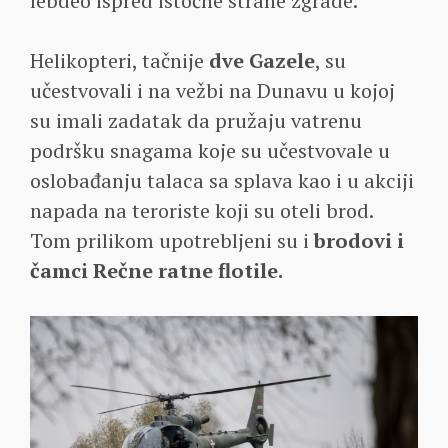
lebdeo ispred istočne strane zgrade.
Helikopteri, tačnije
dve Gazele
, su
učestvovali i na vežbi na Dunavu u kojoj
su imali zadatak da pružaju vatrenu
podršku snagama koje su učestvovale u
oslobađanju talaca sa splava kao i u akciji
napada na teroriste koji su oteli brod.
Tom prilikom upotrebljeni su i
brodovi i
čamci Rečne ratne flotile.