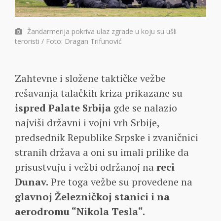
Žandarmerija pokriva ulaz zgrade u koju su ušli
teroristi / Foto: Dragan Trifunović
Zahtevne i složene taktičke vežbe
rešavanja talačkih kriza prikazane su
ispred Palate Srbija
gde se nalazio
najviši državni i vojni vrh Srbije,
predsednik Republike Srpske i zvaničnici
stranih država a oni su imali prilike da
prisustvuju i vežbi održanoj na
reci
Dunav.
Pre toga vežbe su provedene na
glavnoj Železničkoj stanici i na
aerodromu “Nikola Tesla“.