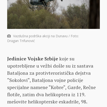
Vazdušna podrška akciji na Dunavu / Foto:
Dragan Trifunović
Jedinice Vojske Srbije
koje su
upotrebljene u vežbi došle su iz sastava
Bataljona za protivteroristička dejstva
“Sokolovi“, Bataljona vojne policije
specijalne namene “Kobre“, Garde, Rečne
flotile, zatim dva helikoptera iz 119.
mešovite helikopterske eskadrile, 98.