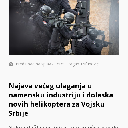
Pred upad na splav / Foto: Dragan Trifunović
Najava većeg ulaganja u
namensku industriju i dolaska
novih helikoptera za Vojsku
Srbije
Nakon defilea jedinica koje su učestvovale