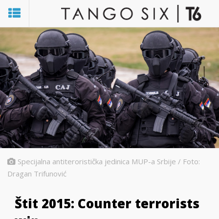
Specijalna antiteroristička jedinica MUP-a Srbije / Foto:
Dragan Trifunović
Štit 2015: Counter terrorists