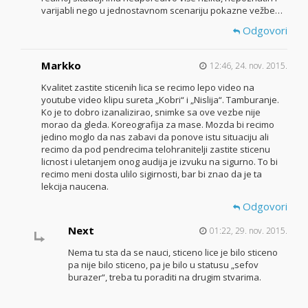
varijabli nego u jednostavnom scenariju pokazne vežbe…
Odgovori
Markko
12:46, 24. nov. 2015.
Kvalitet zastite sticenih lica se recimo lepo video na
youtube video klipu sureta „Kobri“ i „Nislija“. Tamburanje.
Ko je to dobro izanalizirao, snimke sa ove vezbe nije
morao da gleda. Koreografija za mase. Mozda bi recimo
jedino moglo da nas zabavi da ponove istu situaciju ali
recimo da pod pendrecima telohranitelji zastite sticenu
licnost i uletanjem onog audija je izvuku na sigurno. To bi
recimo meni dosta ulilo sigirnosti, bar bi znao da je ta
lekcija naucena.
Odgovori
Next
01:22, 29. nov. 2015.
Nema tu sta da se nauci, sticeno lice je bilo sticeno
pa nije bilo sticeno, pa je bilo u statusu „sefov
burazer“, treba tu poraditi na drugim stvarima.