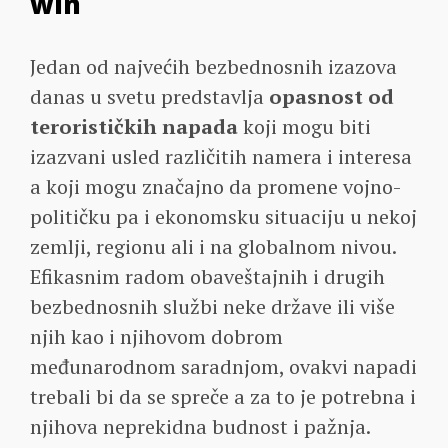
win
Jedan od najvećih bezbednosnih izazova
danas u svetu predstavlja
opasnost od
terorističkih napada
koji mogu biti
izazvani usled različitih namera i interesa
a koji mogu značajno da promene vojno-
političku pa i ekonomsku situaciju u nekoj
zemlji, regionu ali i na globalnom nivou.
Efikasnim radom obaveštajnih i drugih
bezbednosnih službi neke države ili više
njih kao i njihovom dobrom
međunarodnom saradnjom, ovakvi napadi
trebali bi da se spreče a za to je potrebna i
njihova neprekidna budnost i pažnja.