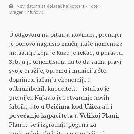
Novi datumi za dolazak helikoptera / Foto:
Dragan Trifunović
U odgovoru na pitanja novinara, premijer
je ponovo naglasio značaj naše namenske
industrije koja je kako je rekao, u porastu.
Srbija je orijentisana na to da sama pravi
svoje oružije, opremu i municiju što
doprinosi jačanju ekonomije i
odbrambenih kapaciteta – istakao je
premijer. Najavio je i otvaranje novih
fabrika i to u
Uzićima kod Užica
ali i
povećanje kapaciteta u Velikoj Plani.
Planira se i izgradnja pogona za
proizvodnju deficitarne municije tj.