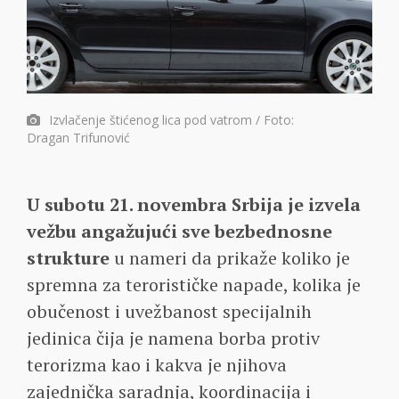
Izvlačenje štićenog lica pod vatrom / Foto:
Dragan Trifunović
U subotu 21. novembra Srbija je izvela
vežbu angažujući sve bezbednosne
strukture
u nameri da prikaže koliko je
spremna za terorističke napade, kolika je
obučenost i uvežbanost specijalnih
jedinica čija je namena borba protiv
terorizma kao i kakva je njihova
zajednička saradnja, koordinacija i