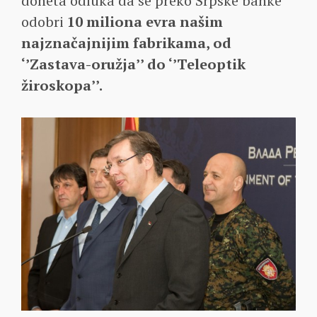
doneta odluka da se preko Srpske banke
odobri
10 miliona evra našim
najznačajnijim fabrikama, od
‘’Zastava-oružja’’ do ‘’Teleoptik
žiroskopa’’.