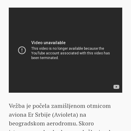
Vežba je počela zamišljenom otmicom
aviona Er Srbije (Avioleta) na
beogradskom aerodromu. Skoro