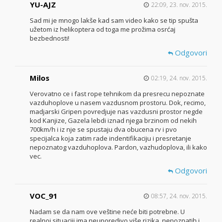
YU-AJZ
22:09, 23. nov. 2015.
Sad mi je mnogo lakše kad sam video kako se tip spušta
užetom iz helikoptera od toga me prožima osrćaj
bezbednosti!
Odgovori
Milos
02:19, 24. nov. 2015.
Verovatno ce i fast rope tehnikom da presrecu nepoznate
vazduhoplove u nasem vazdusnom prostoru. Dok, recimo,
madjarski Gripen povredjuje nas vazdusni prostor negde
kod Kanjize, Gazela lebdi iznad njega brzinom od nekih
700km/h i iz nje se spustaju dva obucena rv i pvo
specijalca koja zatim rade indentifikaciju i presretanje
nepoznatog vazduhoplova. Pardon, vazhudoplova, ili kako
vec.
Odgovori
VOC_91
08:57, 24. nov. 2015.
Nadam se da nam ove veštine neće biti potrebne. U
realnoj situaciji ima neuporedivo više rizika, nepoznatih i