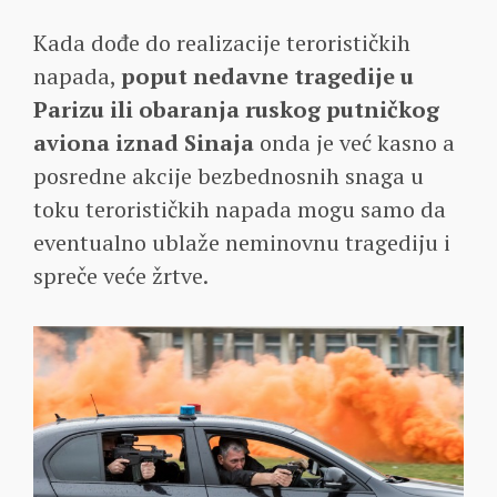
Kada dođe do realizacije terorističkih
napada,
poput nedavne tragedije u
Parizu ili obaranja ruskog putničkog
aviona iznad Sinaja
onda je već kasno a
posredne akcije bezbednosnih snaga u
toku terorističkih napada mogu samo da
eventualno ublaže neminovnu tragediju i
spreče veće žrtve.