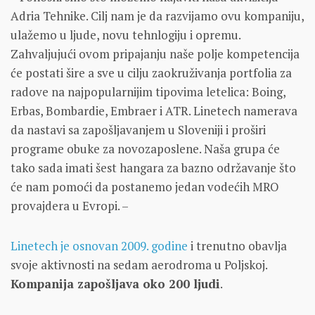
Adria Tehnike. Cilj nam je da razvijamo ovu kompaniju,
ulažemo u ljude, novu tehnlogiju i opremu.
Zahvaljujući ovom pripajanju naše polje kompetencija
će postati šire a sve u cilju zaokruživanja portfolia za
radove na najpopularnijim tipovima letelica: Boing,
Erbas, Bombardie, Embraer i ATR. Linetech namerava
da nastavi sa zapošljavanjem u Sloveniji i proširi
programe obuke za novozaposlene. Naša grupa će
tako sada imati šest hangara za bazno održavanje što
će nam pomoći da postanemo jedan vodećih MRO
provajdera u Evropi. –
Linetech je osnovan 2009. godine
i trenutno obavlja
svoje aktivnosti na sedam aerodroma u Poljskoj.
Kompanija zapošljava oko 200 ljudi
.