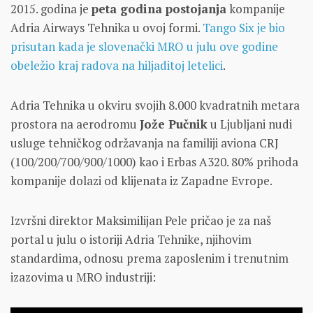
2015. godina je
peta godina postojanja
kompanije
Adria Airways Tehnika u ovoj formi.
Tango Six je bio
prisutan kada je slovenački MRO u julu ove godine
obeležio kraj radova na hiljaditoj letelici
.
Adria Tehnika u okviru svojih 8.000 kvadratnih metara
prostora na aerodromu
Jože Pučnik
u Ljubljani nudi
usluge tehničkog održavanja na familiji aviona CRJ
(100/200/700/900/1000) kao i Erbas A320. 80% prihoda
kompanije dolazi od klijenata iz Zapadne Evrope.
Izvršni direktor Maksimilijan Pele pričao je za naš
portal u julu o istoriji Adria Tehnike, njihovim
standardima, odnosu prema zaposlenim i trenutnim
izazovima u MRO industriji: