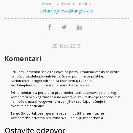
Glavni i odgovorni urednik
petar.vojinovic@tangosix.rs
25. Nov 2015
Komentari
Prilikom komentarisanja tekstova na portalu molimo vas da se držite
isključivo vazduhoplovnih tema. Svako pominjanje politike,
nacionalnih i drugih odrednica koje nemaju veze sa
vazduhoplovstvom biće moderisano bez izuzetka.
Svi komentari na portalu su predmoderisani, odobravanje bilo kog
komentara bilo kog značenja ne odražava stav redakcije i redakcija se
ne može smatrati odgovornom za njihov sadržaj, značenje ili
eventualne posledice.
Tango Six portal, osim gore navedenih opštih smernica, ne
komentariše privatno niti javno svoju politiku moderisanja
Ostavite odgovor