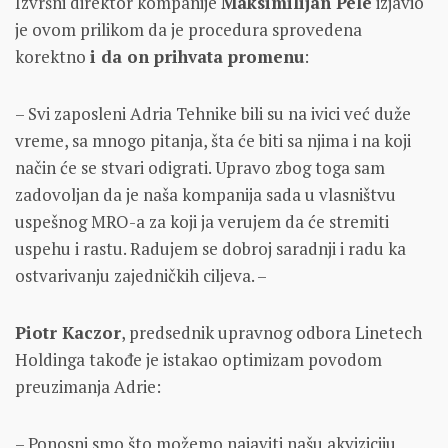
Izvršni direktor kompanije
Maksimilijan Pele
izjavio
je ovom prilikom da je procedura sprovedena
korektno
i da on prihvata promenu
:
– Svi zaposleni Adria Tehnike bili su na ivici već duže
vreme, sa mnogo pitanja, šta će biti sa njima i na koji
način će se stvari odigrati. Upravo zbog toga sam
zadovoljan da je naša kompanija sada u vlasništvu
uspešnog MRO-a za koji ja verujem da će stremiti
uspehu i rastu. Radujem se dobroj saradnji i radu ka
ostvarivanju zajedničkih ciljeva. –
Piotr Kaczor
, predsednik upravnog odbora Linetech
Holdinga takođe je istakao optimizam povodom
preuzimanja Adrie:
– Ponosni smo što možemo najaviti našu akviziciju