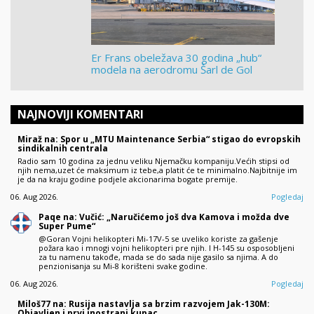
Er Frans obeležava 30 godina „hub“
modela na aerodromu Šarl de Gol
NAJNOVIJI KOMENTARI
Miraž na: Spor u „MTU Maintenance Serbia“ stigao do evropskih
sindikalnih centrala
Radio sam 10 godina za jednu veliku Njemačku kompaniju.Većih stipsi od
njih nema,uzet će maksimum iz tebe,a platit će te minimalno.Najbitnije im
je da na kraju godine podjele akcionarima bogate premije.
06. Aug 2026.
Pogledaj
Paqe na: Vučić: „Naručićemo još dva Kamova i možda dve
Super Pume“
@Goran Vojni helikopteri Mi-17V-5 se uveliko koriste za gašenje
požara kao i mnogi vojni helikopteri pre njih. I H-145 su osposobljeni
za tu namenu takođe, mada se do sada nije gasilo sa njima. A do
penzionisanja su Mi-8 korišteni svake godine.
06. Aug 2026.
Pogledaj
Miloš77 na: Rusija nastavlja sa brzim razvojem Jak-130M:
Objavljen i prvi inostrani kupac