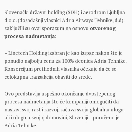
Slovenački državni holding (SDH) i aerodrom Ljubljna
d.o.o. (dosadašnji vlasnici Adria Airways Tehnike, d.d)
zaključili su ovaj sporazum na osnovu
otvorenog
procesa nadmetanja
:
– Linetech Holding izabran je kao kupac nakon što je
ponudio najbolju cenu za 100% deonica Adria Tehnike.
Konzorcijum prethodnih vlasnika očekuje da će se
celokupna transakcija obaviti do srede.
Ovo predstavlja uspešno okončanje dvostepenog
procesa nadmetanja što će kompaniji omogućiti da
nastavi svoj rast i razvoj, sačuva svoju globalnu ulogu
ali i ulogu u svojoj domovini, Sloveniji – poručeno je
Adria Tehnike.