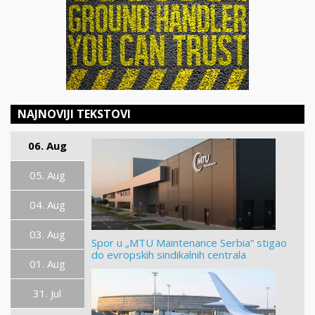
NAJNOVIJI TEKSTOVI
06. Aug
05. Aug
04. Aug
03. Aug
Spor u „MTU Maintenance Serbia“ stigao
do evropskih sindikalnih centrala
01. Aug
31. Jul