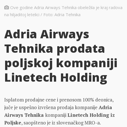
Ove godine Adria Airways Tehnika obeležila je kraj radova
na hiljaditoj letelici / Foto: Adria Tehnika
Adria Airways
Tehnika prodata
poljskoj kompaniji
Linetech Holding
Isplatom prodajne cene i prenosom 100% deonica,
juče je uspešno izvršena prodaja kompanije
Adria
Airways Tehnika
kompaniji
Linetech Holding iz
Poljske
, saopšteno je iz slovenačkog MRO-a.