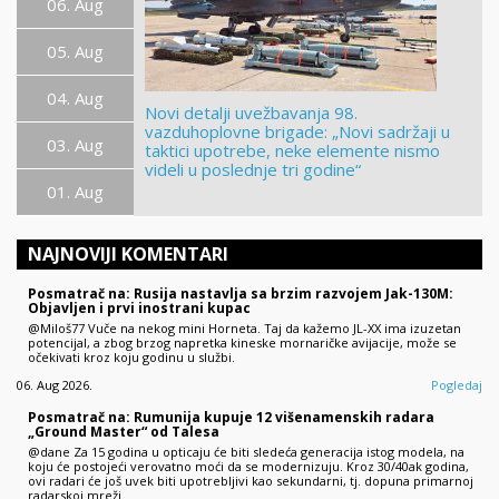
06. Aug
05. Aug
04. Aug
Novi detalji uvežbavanja 98.
vazduhoplovne brigade: „Novi sadržaji u
03. Aug
taktici upotrebe, neke elemente nismo
videli u poslednje tri godine“
01. Aug
NAJNOVIJI KOMENTARI
Posmatrač na: Rusija nastavlja sa brzim razvojem Jak-130M:
Objavljen i prvi inostrani kupac
@Miloš77 Vuče na nekog mini Horneta. Taj da kažemo JL-XX ima izuzetan
potencijal, a zbog brzog napretka kineske mornaričke avijacije, može se
očekivati kroz koju godinu u službi.
06. Aug 2026.
Pogledaj
Posmatrač na: Rumunija kupuje 12 višenamenskih radara
„Ground Master“ od Talesa
@dane Za 15 godina u opticaju će biti sledeća generacija istog modela, na
koju će postojeći verovatno moći da se modernizuju. Kroz 30/40ak godina,
ovi radari će još uvek biti upotrebljivi kao sekundarni, tj. dopuna primarnoj
radarskoj mreži.