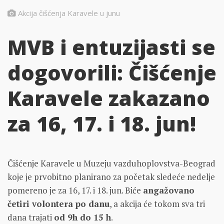
Akcija čišćenja Karavele u junu
MVB i entuzijasti se
dogovorili: Čišćenje
Karavele zakazano
za 16, 17. i 18. jun!
Čišćenje Karavele u Muzeju vazduhoplovstva-Beograd
koje je prvobitno planirano za početak sledeće nedelje
pomereno je za 16, 17. i 18. jun. Biće
angažovano
četiri volontera po danu
, a akcija će tokom sva tri
dana trajati
od 9h do 15 h
.