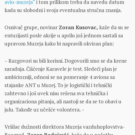
avio-muzeja“
i tom prilikom treba da navedu datum
kada su slobodni i svoja eventualna stručna znanja.
Osnivač grupe, novinar
Zoran Kusovac,
kaže da su se
entuzijasti posle akcije u aprilu još jednom sastali sa
upravom Muzeja kako bi napravili okviran plan:
– Razgovori su bili korisni. Dogovorili smo se da krene
saradnja. Čišćenje Karavele je test. Sledeći plan je
ambiciozniji, odnosi se na pomeranje 4 aviona sa
stajanke ANT u Muzej. To je logistički i tehnički
zahtevno i još uvek nisu rešena sva tehnička i
organizaciona pitanja, ali nastoji se da se to obavi u
julu. Takođe uz učešće volontera. –
Vršilac dužnosti direktora Muzeja vazduhoplovstva-
Beograd,
Zoran Radojević,
kaže da u početku