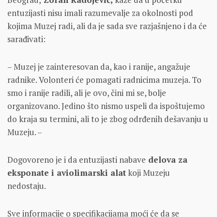
entuzijasti nisu imali razumevalje za okolnosti pod
kojima Muzej radi, ali da je sada sve razjašnjeno i da će
sarađivati:
– Muzej je zainteresovan da, kao i ranije, angažuje
radnike. Volonteri će pomagati radnicima muzeja. To
smo i ranije radili, ali je ovo, čini mi se, bolje
organizovano. Jedino što nismo uspeli da ispoštujemo
do kraja su termini, ali to je zbog odrđenih dešavanju u
Muzeju. –
Dogovoreno je i da entuzijasti nabave
delova za
eksponate i aviolimarski alat
koji Muzeju
nedostaju.
Sve informacije o specifikacijama moći će da se