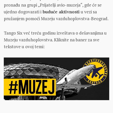
pronađu na grupi „Prijatelji avio-muzeja“, gde će se
ujedno dogovarati i
buduće aktivnosti
u vezi sa
pružanjem pomoći Muzeju vazduhoplovstva-Beograd.
Tango Six već treću godinu izveštava o dešavanjima u
Muzeju vazduhoplovstva. Kliknite na baner za sve
tekstove u ovoj temi: