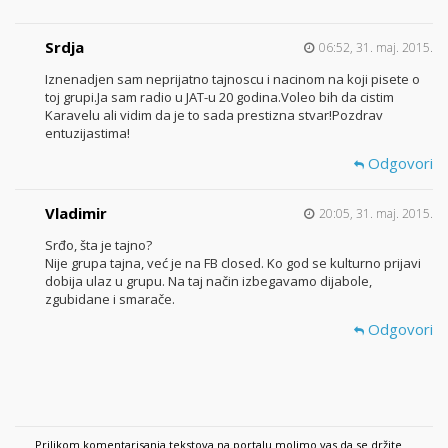
Srdja
06:52, 31. maj. 2015.
Iznenadjen sam neprijatno tajnoscu i nacinom na koji pisete o
toj grupi.Ja sam radio u JAT-u 20 godina.Voleo bih da cistim
Karavelu ali vidim da je to sada prestizna stvar!Pozdrav
entuzijastima!
Odgovori
Vladimir
20:05, 31. maj. 2015.
Srđo, šta je tajno?
Nije grupa tajna, već je na FB closed. Ko god se kulturno prijavi
dobija ulaz u grupu. Na taj način izbegavamo dijabole,
zgubidane i smarače.
Odgovori
Prilikom komentarisanja tekstova na portalu molimo vas da se držite