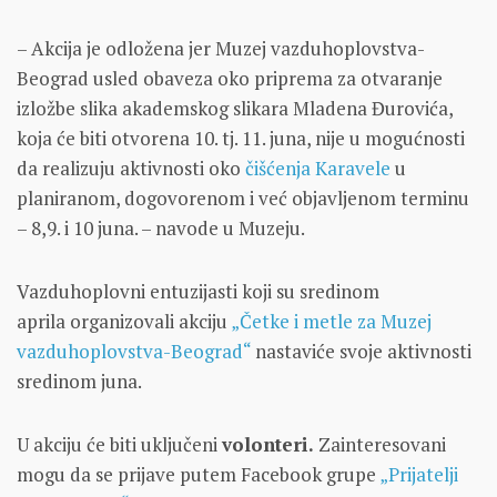
– Akcija je odložena jer Muzej vazduhoplovstva-
Beograd usled obaveza oko priprema za otvaranje
izložbe slika akademskog slikara Mladena Đurovića,
koja će biti otvorena 10. tj. 11. juna, nije u mogućnosti
da realizuju aktivnosti oko
čišćenja Karavele
u
planiranom, dogovorenom i već objavljenom terminu
– 8,9. i 10 juna. – navode u Muzeju.
Vazduhoplovni entuzijasti koji su sredinom
aprila organizovali akciju
„Četke i metle za Muzej
vazduhoplovstva-Beograd“
nastaviće svoje aktivnosti
sredinom juna.
U akciju će biti uključeni
volonteri.
Zainteresovani
mogu da se prijave putem Facebook grupe
„Prijatelji