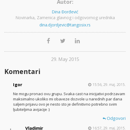
Autor:
Dina Đorđević
Novinarka, Zamenica glavnog i odgovornog urednika
dina.djordjevic@tangosix.rs
29. May 2015
Komentari
Igor
15:56, 29. maj. 2015.
Ne mogu pronaci ovu grupu. Svaka cast na inicijativi podrzavam
maksimalno ukoliko mi obaveze dozvole u narednih par dana
saljem prijavu ovo je nesto sto je definitivno potrebno svim
ljubiteljima avijacije :)
Odgovori
Vladimir
16:57, 29. maj. 2015.