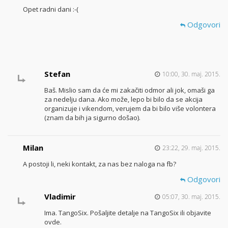
Opet radni dani :-(
Odgovori
Stefan
10:00, 30. maj. 2015.
Baš. Mislio sam da će mi zakačiti odmor ali jok, omaši ga
za nedelju dana. Ako može, lepo bi bilo da se akcija
organizuje i vikendom, verujem da bi bilo više volontera
(znam da bih ja sigurno došao).
Milan
23:22, 29. maj. 2015.
A postoji li, neki kontakt, za nas bez naloga na fb?
Odgovori
Vladimir
05:07, 30. maj. 2015.
Ima. TangoSix. Pošaljite detalje na TangoSix ili objavite
ovde.