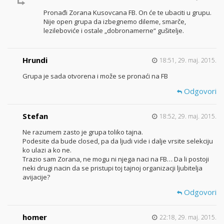
Pronađi Zorana Kusovcana FB. On će te ubaciti u grupu.
Nije open grupa da izbegnemo dileme, smarče,
lezileboviće i ostale „dobronamerne“ gušitelje.
Hrundi
18:51, 29. maj. 2015.
Grupa je sada otvorena i može se pronaći na FB
Odgovori
Stefan
18:52, 29. maj. 2015.
Ne razumem zasto je grupa toliko tajna.
Podesite da bude closed, pa da ljudi vide i dalje vrsite selekciju
ko ulazi a ko ne.
Trazio sam Zorana, ne mogu ni njega naci na FB… Da li postoji
neki drugi nacin da se pristupi toj tajnoj organizacji ljubitelja
avijacije?
Odgovori
homer
22:18, 29. maj. 2015.