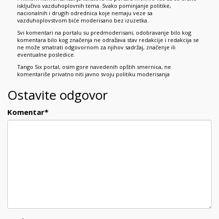
isključivo vazduhoplovnih tema. Svako pominjanje politike,
nacionalnih i drugih odrednica koje nemaju veze sa
vazduhoplovstvom biće moderisano bez izuzetka.
Svi komentari na portalu su predmoderisani, odobravanje bilo kog
komentara bilo kog značenja ne odražava stav redakcije i redakcija se
ne može smatrati odgovornom za njihov sadržaj, značenje ili
eventualne posledice.
Tango Six portal, osim gore navedenih opštih smernica, ne
komentariše privatno niti javno svoju politiku moderisanja
Ostavite odgovor
Komentar
*