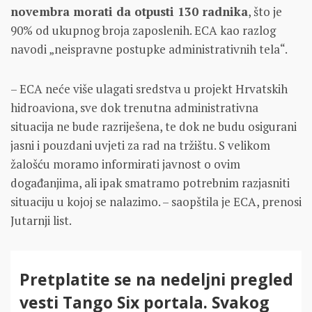
novembra morati da otpusti 130 radnika
, što je
90% od ukupnog broja zaposlenih. ECA kao razlog
navodi „neispravne postupke administrativnih tela“.
– ECA neće više ulagati sredstva u projekt Hrvatskih
hidroaviona, sve dok trenutna administrativna
situacija ne bude razriješena, te dok ne budu osigurani
jasni i pouzdani uvjeti za rad na tržištu. S velikom
žalošću moramo informirati javnost o ovim
događanjima, ali ipak smatramo potrebnim razjasniti
situaciju u kojoj se nalazimo. – saopštila je ECA, prenosi
Jutarnji list.
Pretplatite se na nedeljni pregled
vesti Tango Six portala. Svakog