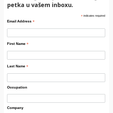
petka u vašem inboxu.
*
indicates required
*
Email Address
*
First Name
*
Last Name
Occupation
Company