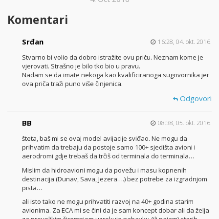
Komentari
Srđan
16:28, 04. okt. 2016.
Stvarno bi volio da dobro istražite ovu priču. Neznam kome je
vjerovati. Strašno je bilo tko bio u pravu.
Nadam se da imate nekoga kao kvalificiranoga sugovornika jer
ova priča traži puno više činjenica.
Odgovori
BB
08:38, 05. okt. 2016.
šteta, baš mi se ovaj model avijacije sviđao. Ne mogu da
prihvatim da trebaju da postoje samo 100+ sjedišta avioni i
aerodromi gdje trebaš da trčiš od terminala do terminala…
Mislim da hidroavioni mogu da povežu i masu kopnenih
destinacija (Dunav, Sava, Jezera….) bez potrebe za izgradnjom
pista…
ali isto tako ne mogu prihvatiti razvoj na 40+ godina starim
avionima. Za ECA mi se čini da je sam koncept dobar ali da želja