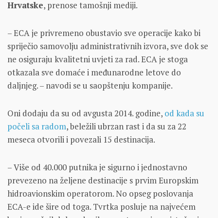
Hrvatske
, prenose tamošnji mediji.
– ECA je privremeno obustavio sve operacije kako bi
spriječio samovolju administrativnih izvora, sve dok se
ne osiguraju kvalitetni uvjeti za rad. ECA je stoga
otkazala sve domaće i međunarodne letove do
daljnjeg. – navodi se u saopštenju kompanije.
Oni dodaju da su od avgusta 2014. godine,
od kada su
počeli sa radom
, beležili ubrzan rast i da su za 22
meseca otvorili i povezali 15 destinacija.
– Više od 40.000 putnika je sigurno i jednostavno
prevezeno na željene destinacije s prvim Europskim
hidroavionskim operatorom. No opseg poslovanja
ECA-e ide šire od toga. Tvrtka posluje na najvećem