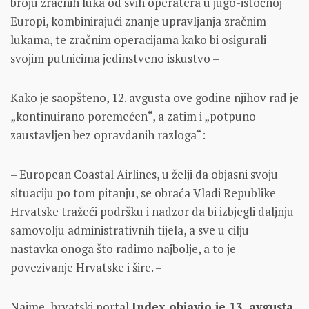
broju zračnih luka od svih operatera u jugo-istočnoj
Europi, kombinirajući znanje upravljanja zračnim
lukama, te zračnim operacijama kako bi osigurali
svojim putnicima jedinstveno iskustvo –
Kako je saopšteno, 12. avgusta ove godine njihov rad je
„kontinuirano poremećen“, a zatim i „potpuno
zaustavljen bez opravdanih razloga“:
– European Coastal Airlines, u želji da objasni svoju
situaciju po tom pitanju, se obraća Vladi Republike
Hrvatske tražeći podršku i nadzor da bi izbjegli daljnju
samovolju administrativnih tijela, a sve u cilju
nastavka onoga što radimo najbolje, a to je
povezivanje Hrvatske i šire. –
Naime, hrvatski portal
Index objavio je 13. avgusta