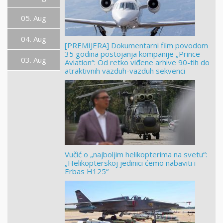
05. Aug
04. Aug
[PREMIJERA] Dokumentarni film povodom
35 godina postojanja kompanije „Prince
03. Aug
Aviation“: Od retko viđene arhive 90-tih do
atraktivnih vazduh-vazduh sekvenci
Vučić o „najboljim helikopterima na svetu“:
„Helikopterskoj jedinici ćemo nabaviti i
Erbas H125“