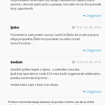
za prevelikim širemnjem uzrokuje nabavku (ili najam) starih
aviona, i dovodi cijelu priču u pitanje. Isto tako mi se čini prevelik
broj zaposlenih.
Odgovori
ljubo
10:21, 05. okt. 2016.
Povremeno sam pratio razvoj i rad ECA.Šteta da ovakva prava
ideja propadne.Želim im povratak na nebo iznad
mora.Pozdrav…
Odgovori
beduin
10:53, 05. okt. 2016.
imadeh prilike letjeti s njima…u nekoliko navrata.
ljudi koji operativno vode ECA nisu kadri organizirati adekvatnu
paniku na brodu koji tone….
mislim kako sam s time sve rekao.
Odgovori
Prilikom komentarisanja tekstova na portalu molimo vas da se držite