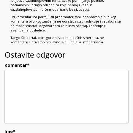
isključivo vazduhoplovnih tema. Svako pominjanje politike,
nacionalnih i drugih odrednica koje nemaju veze sa
vazduhoplovstvom biće moderisano bez izuzetka.
Svi komentari na portalu su predmoderisani, odobravanje bilo kog
komentara bilo kog značenja ne odražava stav redakcije i redakcija se
ne može smatrati odgovornom za njihov sadržaj, značenje ili
eventualne posledice.
Tango Six portal, osim gore navedenih opštih smernica, ne
komentariše privatno niti javno svoju politiku moderisanja
Ostavite odgovor
Komentar
*
Ime
*