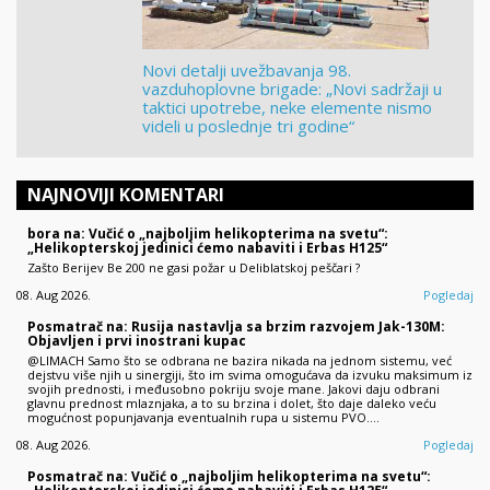
Novi detalji uvežbavanja 98.
vazduhoplovne brigade: „Novi sadržaji u
taktici upotrebe, neke elemente nismo
videli u poslednje tri godine“
NAJNOVIJI KOMENTARI
bora na: Vučić o „najboljim helikopterima na svetu“:
„Helikopterskoj jedinici ćemo nabaviti i Erbas H125“
Zašto Berijev Be 200 ne gasi požar u Deliblatskoj peščari ?
08. Aug 2026.
Pogledaj
Posmatrač na: Rusija nastavlja sa brzim razvojem Jak-130M:
Objavljen i prvi inostrani kupac
@LIMACH Samo što se odbrana ne bazira nikada na jednom sistemu, već
dejstvu više njih u sinergiji, što im svima omogućava da izvuku maksimum iz
svojih prednosti, i međusobno pokriju svoje mane. Jakovi daju odbrani
glavnu prednost mlaznjaka, a to su brzina i dolet, što daje daleko veću
mogućnost popunjavanja eventualnih rupa u sistemu PVO.…
08. Aug 2026.
Pogledaj
Posmatrač na: Vučić o „najboljim helikopterima na svetu“: