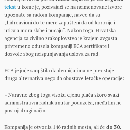
tekst
u kome je, pozivajući se na neimenovane izvore
upoznate sa radom kompanije, naveo da su
„hidroavioni do te mere zapušteni da od korozije i
uticaja mora slabe i pucaju“. Nakon toga, Hrvatska
agencija za civilno zrakoplovstvo je krajem avgusta
privremeno oduzela kompaniji ECA sertifikate i
dozvole zbog neispunjavanja uslova za rad.
ECA je juče saopštila da deoničarima ne preostaje
druga alternativa nego da obustave letačke operacije:
– Naravno zbog toga visoku cijenu plaća skoro svaki
administrativni radnik unutar poduzeća, međutim ne
postoji drugi način. –
Kompanija je otvorila 146 radnih mesta, ali će
do 30.