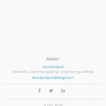
Autor:
Dina Đorđević
Novinarka, Zamenica glavnog i odgovornog urednika
dina.djordjevic@tangosix.rs
4. Oct 2016