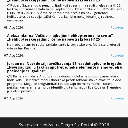
„Helikopterskoj jedinici ćemo nabaviti i Erbas H125“
@Robert Gazele idu u penziju, ljudi koji su na njima radili prelaze na H125.
Na kraju, formira se flota sa helikopterima u klasi od 2t u vidu H125, 4t u vidu
H145 i 9t u vidu H215, čime se kompletno prešlo na novu generaciju
helikoptera, uz specijalistički Kamov, koji bi u nekoj idealnijoj realnosti,
verovatno…
08. Aug 2026.
Pogledaj
Aleksandar na: Vučić o „najboljim helikopterima na svetu“:
„Helikopterskoj jedinici ćemo nabaviti i Erbas H125“
Ne trebaju nam te ruske zarđale kante iz sovjetske ere. Malo ste preterali
više sa tim Rusima.
07. Aug 2026.
Pogledaj
Jordan na: Novi detalji uvežbavanja 98. vazduhoplovne brigade:
„Novi sadržaji u taktici upotrebe, neke elemente nismo videli u
poslednje tri godine“
@B Pa naravno da je AI softver i da donosi odluke na osnovu parametara.
Kada kola u self drive modu stanu ako pešak zakorači na kolovoz, to je deo
programa. Mogu se programirati i da ubrzaju do maksimuma i udare
pešaka. Kamere ne samo da identifikuju tenk, nego i lice čoveka. Trenutno
je zlatno pravilo…
07. Aug 2026.
Pogledaj
Sva prava zadržana ‐ Tango Six Portal © 2026