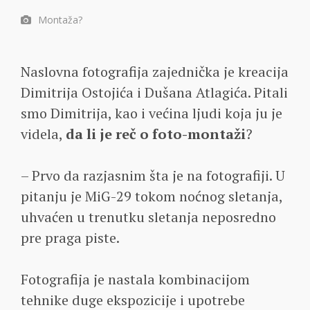
Montaža?
Naslovna fotografija zajednička je kreacija
Dimitrija Ostojića i Dušana Atlagića. Pitali
smo Dimitrija, kao i većina ljudi koja ju je
videla,
da li je reč o foto-montaži
?
– Prvo da razjasnim šta je na fotografiji. U
pitanju je MiG-29 tokom noćnog sletanja,
uhvaćen u trenutku sletanja neposredno
pre praga piste.
Fotografija je nastala kombinacijom
tehnike duge ekspozicije i upotrebe