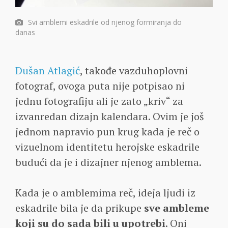
Svi amblemi eskadrile od njenog formiranja do
danas
Dušan Atlagić
, takođe vazduhoplovni
fotograf, ovoga puta nije potpisao ni
jednu fotografiju ali je zato „kriv“ za
izvanredan dizajn kalendara. Ovim je još
jednom napravio pun krug kada je reč o
vizuelnom identitetu herojske eskadrile
budući da je i dizajner njenog amblema.
Kada je o amblemima reč, ideja ljudi iz
eskadrile bila je da prikupe
sve ambleme
koji su do sada bili u upotrebi
. Oni