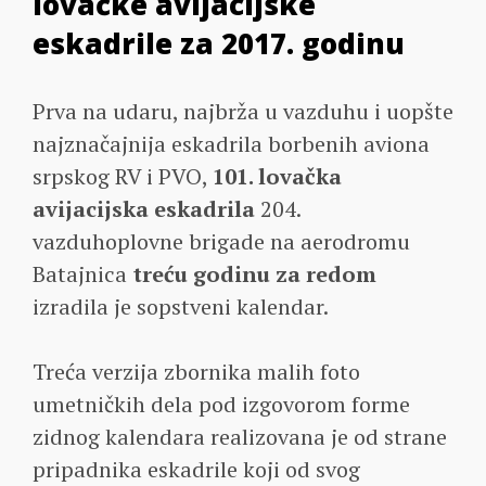
lovačke avijacijske
eskadrile za 2017. godinu
Prva na udaru, najbrža u vazduhu i uopšte
najznačajnija eskadrila borbenih aviona
srpskog RV i PVO,
101. lovačka
avijacijska eskadrila
204.
vazduhoplovne brigade na aerodromu
Batajnica
treću godinu za redom
izradila je sopstveni kalendar.
Treća verzija zbornika malih foto
umetničkih dela pod izgovorom forme
zidnog kalendara realizovana je od strane
pripadnika eskadrile koji od svog