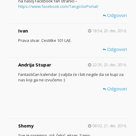
na našoj Facebook fan stranici –
https://www.facebook.com/TangoSixPortal/
Odgovori
Ivan
18:54, 20. dec. 2016.
Prava stvar. Cestitke 101 LAE.
Odgovori
Andrija Stupar
22:35, 20. dec. 2016.
Fantastičan kalendar :) valjda će i biti negde da se kupi za
nas koji ga ne izvučemo :)
Odgovori
Shomy
08:02, 21. dec. 2016.
Sve je spremno, zid, čekić, ekser. Samo…