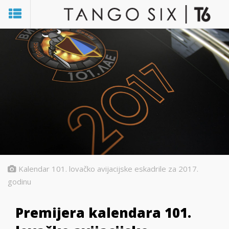
Kalendar 101. lovačko avijacijske eskadrile za 2017.
godinu
Premijera kalendara 101.