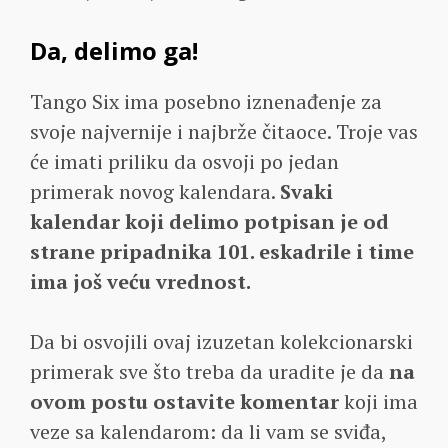
Da, delimo ga!
Tango Six ima posebno iznenađenje za
svoje najvernije i najbrže čitaoce. Troje vas
će imati priliku da osvoji po jedan
primerak novog kalendara.
Svaki
kalendar koji delimo potpisan je od
strane pripadnika 101. eskadrile i time
ima još veću vrednost.
Da bi osvojili ovaj izuzetan kolekcionarski
primerak sve što treba da uradite je da
na
ovom postu ostavite komentar
koji ima
veze sa kalendarom: da li vam se sviđa,