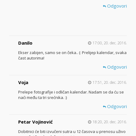
Odgovori
Danilo
17:00, 20. dec. 2016.
Ekser zabijen, samo se on čeka.. (: Prelijep kalendar, svaka
čast autorima!
Odgovori
Voja
17:51, 20. dec. 2016.
Prelepe fotografije i odličan kalendar. Nadam se da ću se
naći među ta tri srećnika. :)
Odgovori
Petar Vojinović
18:20, 20. dec. 2016.
Dobitnici će biti izvučeni sutra u 12 časova u prenosu uživo