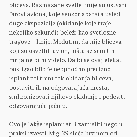
bliceva. Razmazane svetle linije su ustvari
farovi aviona, koje senzor aparata usled
duge ekspozicije (okidanje koje traje
nekoliko sekundi) beleži kao svetlosne
tragove – linije. Međutim, da nije bliceva
koji su osvetlili avion, ništa se sem tih
mrlja ne bi ni videlo. Da bi se ovaj efekat
postigao bilo je neophodno precizno
isplanirati trenutak okidanja bliceva,
postaviti ih na odgovarajuća mesta,
sinhronizovati njihovo okidanje i podesiti
odgovarajuću jačinu.
Ovo je lakše isplanirati i zamisliti nego u
praksi izvesti. Mig-29 sleće brzinom od