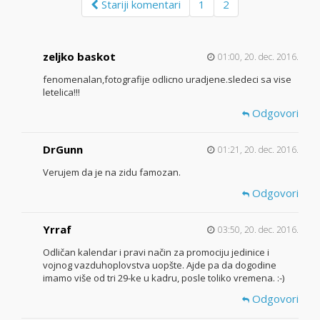
Stariji komentari
1
2
zeljko baskot
01:00, 20. dec. 2016.
fenomenalan,fotografije odlicno uradjene.sledeci sa vise
letelica!!!
Odgovori
DrGunn
01:21, 20. dec. 2016.
Verujem da je na zidu famozan.
Odgovori
Yrraf
03:50, 20. dec. 2016.
Odličan kalendar i pravi način za promociju jedinice i
vojnog vazduhoplovstva uopšte. Ajde pa da dogodine
imamo više od tri 29-ke u kadru, posle toliko vremena. :-)
Odgovori