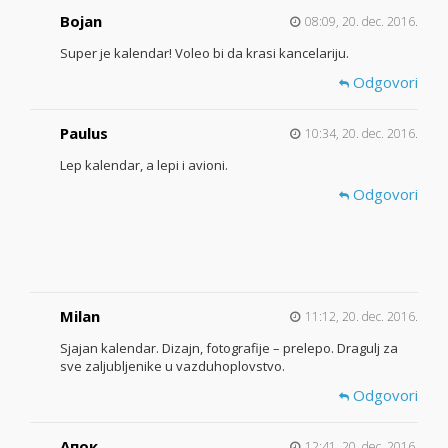
Bojan
08:09, 20. dec. 2016.
Super je kalendar! Voleo bi da krasi kancelariju.
Odgovori
Paulus
10:34, 20. dec. 2016.
Lep kalendar, a lepi i avioni.
Odgovori
Milan
11:12, 20. dec. 2016.
Sjajan kalendar. Dizajn, fotografije – prelepo. Dragulj za
sve zaljubljenike u vazduhoplovstvo.
Odgovori
Апок
12:41, 20. dec. 2016.