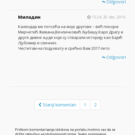
Odgovori
Миладин
15:24, 30. dec. 2016.
Календар ме потсећа на моје другове – већ покојне
Мирчетић Живана,Вечличковић Љубишу,Карл Драгу и
друге дивне људе који су стварали историју као Бајић
Лјубомир и сличнио.
Честитам на подухвату и срећно Вам 2017 лето
Odgovori
Stariji komentari
1
2
Prilikom komentarisanja tekstova na portalu molimo vas da se
držite isključivo vazduhoplovnih tema. Svako pominjanje