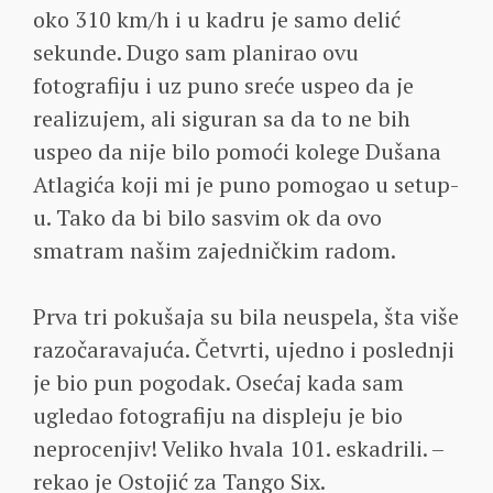
oko 310 km/h i u kadru je samo delić
sekunde. Dugo sam planirao ovu
fotografiju i uz puno sreće uspeo da je
realizujem, ali siguran sa da to ne bih
uspeo da nije bilo pomoći kolege Dušana
Atlagića koji mi je puno pomogao u setup-
u. Tako da bi bilo sasvim ok da ovo
smatram našim zajedničkim radom.
Prva tri pokušaja su bila neuspela, šta više
razočaravajuća. Četvrti, ujedno i poslednji
je bio pun pogodak. Osećaj kada sam
ugledao fotografiju na displeju je bio
neprocenjiv! Veliko hvala 101. eskadrili. –
rekao je Ostojić za Tango Six.