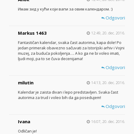
Имам зид у кући који вапи за овим календаром. :)
Odgovori
Markus 1463
12:49, 20. dec. 2016.
Fantastičan kalendar, svaka čast autorima, kapa dole! Po
jedan primerak obavezno sačuvati za Istorijski arhiv i Vojni
muzej, za buduća pokoljenja…. A ko ga ne bi voleo imati,
ljudi moji, pa to se čuva decenijama!
Odgovori
milutin
14:13, 20. dec. 2016.
Kalendar je zaista divan i lepo predstavljen. Svaka čast
autorima za trud i voleo bih da ga posedujem!
Odgovori
Ivana
16:07, 20. dec. 2016.
Odličan je!