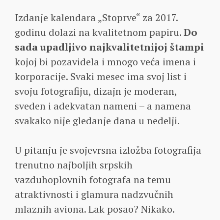
Izdanje kalendara „Stoprve“ za 2017.
godinu dolazi na kvalitetnom papiru.
Do
sada upadljivo najkvalitetnijoj štampi
kojoj bi pozavidela i mnogo veća imena i
korporacije. Svaki mesec ima svoj list i
svoju fotografiju, dizajn je moderan,
sveden i adekvatan nameni – a namena
svakako nije gledanje dana u nedelji.
U pitanju je svojevrsna izložba fotografija
trenutno najboljih srpskih
vazduhoplovnih fotografa na temu
atraktivnosti i glamura nadzvučnih
mlaznih aviona. Lak posao? Nikako.