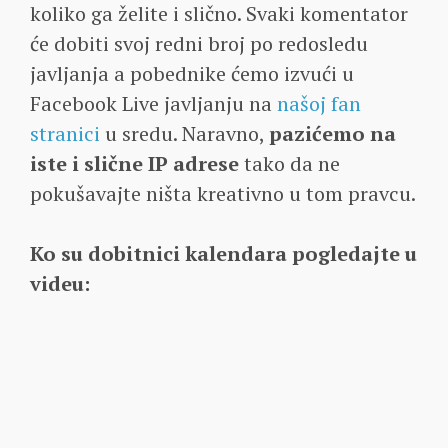
koliko ga želite i slično. Svaki komentator
će dobiti svoj redni broj po redosledu
javljanja a pobednike ćemo izvući u
Facebook Live javljanju na
našoj fan
stranici
u sredu. Naravno,
pazićemo na
iste i slične IP adrese
tako da ne
pokušavajte ništa kreativno u tom pravcu.
Ko su dobitnici kalendara pogledajte u
videu: