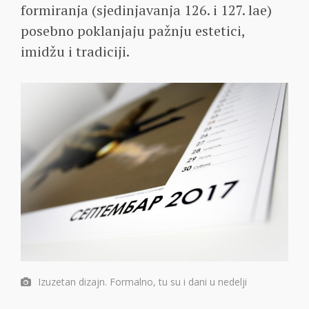
formiranja (sjedinjavanja 126. i 127. lae)
posebno poklanjaju pažnju estetici,
imidžu i tradiciji.
Izuzetan dizajn. Formalno, tu su i dani u nedelji