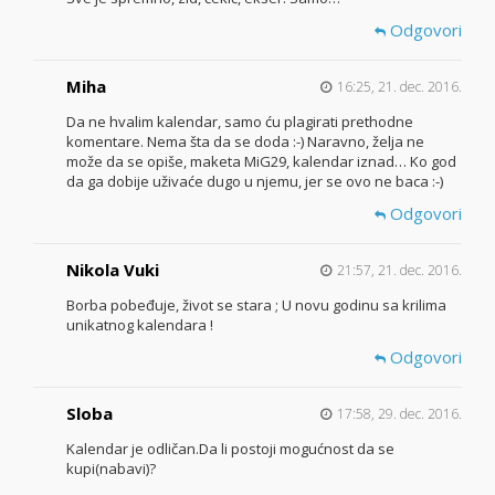
Odgovori
Miha
16:25, 21. dec. 2016.
Da ne hvalim kalendar, samo ću plagirati prethodne
komentare. Nema šta da se doda :-) Naravno, želja ne
može da se opiše, maketa MiG29, kalendar iznad… Ko god
da ga dobije uživaće dugo u njemu, jer se ovo ne baca :-)
Odgovori
Nikola Vuki
21:57, 21. dec. 2016.
Borba pobeđuje, život se stara ; U novu godinu sa krilima
unikatnog kalendara !
Odgovori
Sloba
17:58, 29. dec. 2016.
Kalendar je odličan.Da li postoji mogućnost da se
kupi(nabavi)?