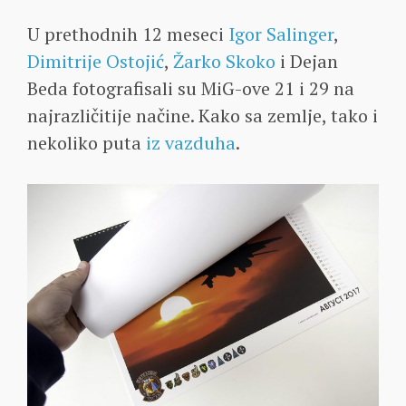
U prethodnih 12 meseci
Igor Salinger
,
Dimitrije Ostojić
,
Žarko Skoko
i Dejan
Beda fotografisali su MiG-ove 21 i 29 na
najrazličitije načine. Kako sa zemlje, tako i
nekoliko puta
iz vazduha
.