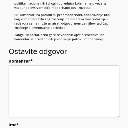
politike, nacionalnih i drugih odrednica koje nemaju veze sa
vazduhoplovstvom biće moderisano bez izuzetka.
Svi komentari na portalu su predmoderisani, odobravanje bilo
kog komentara bilo kog značenja ne odražava stav redakcije i
redakcija se ne može smatrati odgovornom za njihov sadržaj,
značenje ili eventualne posledice.
Tango Six portal, osim gore navedenih opštih smernica, ne
komentariše privatno niti javno svoju politiku moderisanja
Ostavite odgovor
Komentar
*
Ime
*