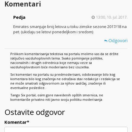
Komentari
Pedja
13:00, 10. jul. 2017.
Emirates smanjuje broj letova u toku zimske sezone 2017/18 na
pet. (ukidaju se letovi ponedeljkom i sredom)
Odgovori
Prilikom komentarisanja tekstova na portalu molimo vas da se držite
isključivo vazduhoplovnih tema. Svako pominjanje politike,
nacionalnih i drugih odrednica koje nemaju veze sa
vazduhoplovstvom biće moderisano bez izuzetka.
Svi komentari na portalu su predmoderisani, odobravanje bilo kog
komentara bilo kog značenja ne odražava stav redakcije i redakcija se
ne može smatrati odgovornom za njihov sadržaj, značenje ili
eventualne posledice.
Tango Six portal, osim gore navedenih opštih smernica, ne
komentariše privatno niti javno svoju politiku moderisanja
Ostavite odgovor
Komentar
*