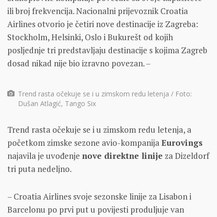
ili broj frekvencija. Nacionalni prijevoznik Croatia
Airlines otvorio je četiri nove destinacije iz Zagreba:
Stockholm, Helsinki, Oslo i Bukurešt od kojih
posljednje tri predstavljaju destinacije s kojima Zagreb
dosad nikad nije bio izravno povezan. –
Trend rasta očekuje se i u zimskom redu letenja / Foto:
Dušan Atlagić, Tango Six
Trend rasta očekuje se i u zimskom redu letenja, a
početkom zimske sezone avio-kompanija
Eurovings
najavila je uvođenje
nove direktne linije
za Dizeldorf
tri puta nedeljno.
– Croatia Airlines svoje sezonske linije za Lisabon i
Barcelonu po prvi put u povijesti produljuje van