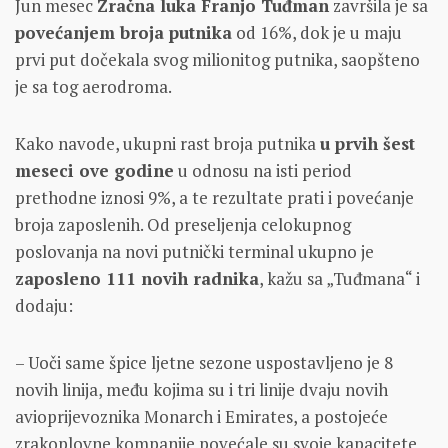
Jun mesec
Zračna luka Franjo Tuđman
završila je sa
povećanjem broja putnika
od 16%, dok je u maju
prvi put dočekala svog milionitog putnika, saopšteno
je sa tog aerodroma.
Kako navode, ukupni rast broja putnika
u prvih šest
meseci ove godine
u odnosu na isti period
prethodne iznosi 9%, a te rezultate prati i povećanje
broja zaposlenih. Od preseljenja celokupnog
poslovanja na novi putnički terminal ukupno je
zaposleno 111 novih radnika
, kažu sa „Tuđmana“ i
dodaju:
– Uoči same špice ljetne sezone uspostavljeno je 8
novih linija, među kojima su i tri linije dvaju novih
avioprijevoznika Monarch i Emirates, a postojeće
zrakoplovne kompanije povećale su svoje kapacitete