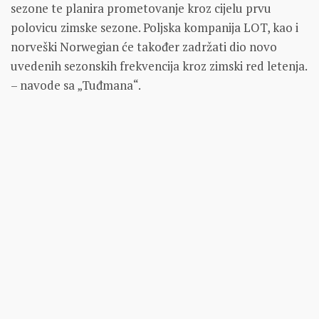
sezone te planira prometovanje kroz cijelu prvu
polovicu zimske sezone. Poljska kompanija LOT, kao i
norveški Norwegian će također zadržati dio novo
uvedenih sezonskih frekvencija kroz zimski red letenja.
– navode sa „Tuđmana“.