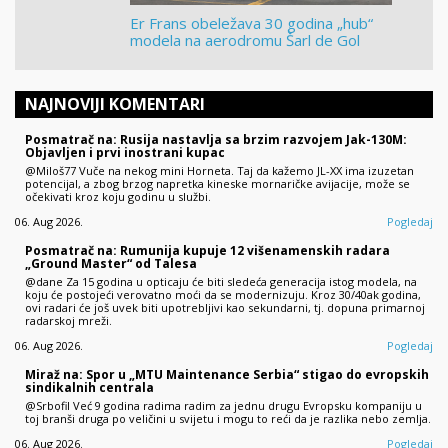
Er Frans obeležava 30 godina „hub“
modela na aerodromu Šarl de Gol
NAJNOVIJI KOMENTARI
Posmatrač na: Rusija nastavlja sa brzim razvojem Jak-130M:
Objavljen i prvi inostrani kupac
@Miloš77 Vuče na nekog mini Horneta. Taj da kažemo JL-XX ima izuzetan
potencijal, a zbog brzog napretka kineske mornaričke avijacije, može se
očekivati kroz koju godinu u službi.
06. Aug 2026.
Pogledaj
Posmatrač na: Rumunija kupuje 12 višenamenskih radara
„Ground Master“ od Talesa
@dane Za 15 godina u opticaju će biti sledeća generacija istog modela, na
koju će postojeći verovatno moći da se modernizuju. Kroz 30/40ak godina,
ovi radari će još uvek biti upotrebljivi kao sekundarni, tj. dopuna primarnoj
radarskoj mreži.
06. Aug 2026.
Pogledaj
Miraž na: Spor u „MTU Maintenance Serbia“ stigao do evropskih
sindikalnih centrala
@Srbofil Već 9 godina radima radim za jednu drugu Evropsku kompaniju u
toj branši druga po veličini u svijetu i mogu to reći da je razlika nebo zemlja.
06. Aug 2026.
Pogledaj