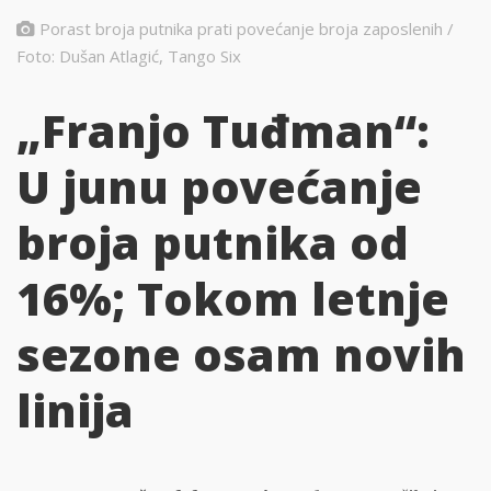
Porast broja putnika prati povećanje broja zaposlenih /
Foto: Dušan Atlagić, Tango Six
„Franjo Tuđman“:
U junu povećanje
broja putnika od
16%; Tokom letnje
sezone osam novih
linija