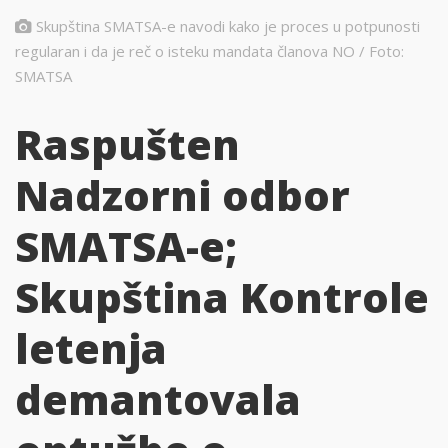
Skupština SMATSA-e navodi kako je proces u potpunosti
regularan i da je reč o isteku mandata članova NO / Foto:
SMATSA
Raspušten
Nadzorni odbor
SMATSA-e;
Skupština Kontrole
letenja
demantovala