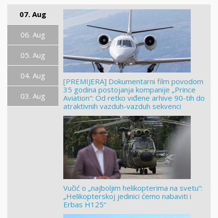
07. Aug
06. Aug
05. Aug
04. Aug
[PREMIJERA] Dokumentarni film povodom
35 godina postojanja kompanije „Prince
03. Aug
Aviation“: Od retko viđene arhive 90-tih do
atraktivnih vazduh-vazduh sekvenci
Vučić o „najboljim helikopterima na svetu“:
„Helikopterskoj jedinici ćemo nabaviti i
Erbas H125“