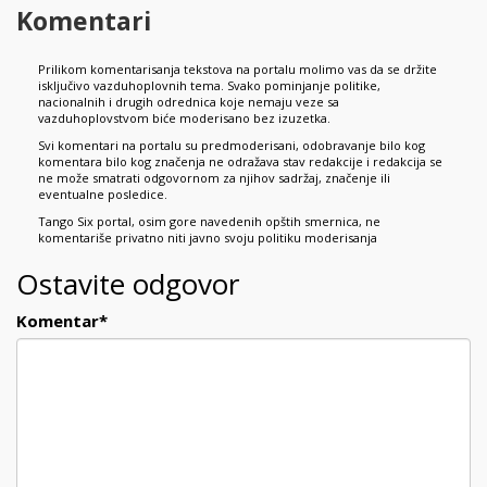
Komentari
Prilikom komentarisanja tekstova na portalu molimo vas da se držite
isključivo vazduhoplovnih tema. Svako pominjanje politike,
nacionalnih i drugih odrednica koje nemaju veze sa
vazduhoplovstvom biće moderisano bez izuzetka.
Svi komentari na portalu su predmoderisani, odobravanje bilo kog
komentara bilo kog značenja ne odražava stav redakcije i redakcija se
ne može smatrati odgovornom za njihov sadržaj, značenje ili
eventualne posledice.
Tango Six portal, osim gore navedenih opštih smernica, ne
komentariše privatno niti javno svoju politiku moderisanja
Ostavite odgovor
Komentar
*