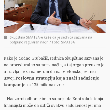
Skupština SMATSA-e kaže da je sednica sazvana na
potpuno regularan način / Foto: SMATSA
Kako je dodao Grubačič, sednica Skupštine sazvana je
na proceduralno sumnjiv način, a taj organ preuzeo je
upravljanje sa namerom da na telefonskoj sednici
usvoji
Poslovnu strategiju koja znači zaduženje
kompanije
za 135 miliona evra:
– Nadzorni odbor je imao sumnju da Kontrola letenja
finansijski može da izdrži ovakvu zaduženost jer ima