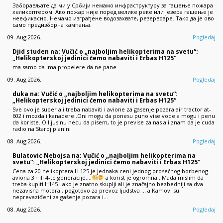
Заборављате да ми у Србији немамо инфраструктуру за гашење пожара
хеликоптером. Ако пожар није поред велике реке или језера гашење је
неефикасно. Немамо изграђене водозахвате, резервоаре. Тако да је ово
само предизборна кампања.
09. Aug 2026.
Pogledaj
Djid studen na: Vučić o „najboljim helikopterima na svetu“:
„Helikopterskoj jedinici ćemo nabaviti i Erbas H125“
ma samo da ima propelere da ne pane
09. Aug 2026.
Pogledaj
duka na: Vučić o „najboljim helikopterima na svetu“:
„Helikopterskoj jedinici ćemo nabaviti i Erbas H125“
Sve ovo je super ali treba nabaviti i avione za gasenje pozara air tractor at-
602 i mozda i kanadere..Oni mogu da ponesu puno vise vode a mogu i penu
da koriste..O Iljusinu necu da pisem, to je previse za nas ali znam da je cuda
radio na Staroj planini
08. Aug 2026.
Pogledaj
Bulatovic Nebojsa na: Vučić o „najboljim helikopterima na
svetu“: „Helikopterskoj jedinici ćemo nabaviti i Erbas H125“
Cena za 20 helikoptera H 125 je jednaka ceni jednog prosečnog borbenog
aviona 3+ ili 4-te generacije....
a korist je ogromna . Mada mislim da
treba kupiti H145 i ako je znatno skuplji ali je značajno bezbedniji sa dva
nezavisna motora , pogotovo za prevoz ljudstva ... a Kamovi su
neprevaziđeni za gašenje pozara i…
08. Aug 2026.
Pogledaj