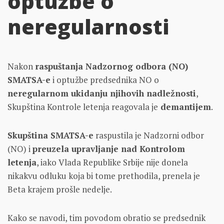
optužbe o
neregularnosti
Nakon
raspuštanja Nadzornog odbora (NO)
SMATSA-e
i optužbe predsednika NO o
neregularnom ukidanju njihovih nadležnosti
,
Skupština Kontrole letenja reagovala je
demantijem
.
Skupština SMATSA-e
raspustila je Nadzorni odbor
(NO) i
preuzela upravljanje nad Kontrolom
letenja
, iako Vlada Republike Srbije nije donela
nikakvu odluku koja bi tome prethodila, prenela je
Beta krajem prošle nedelje.
Kako se navodi, tim povodom obratio se predsednik