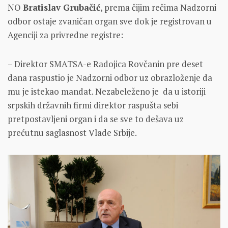
NO
Bratislav Grubačić
, prema čijim rečima Nadzorni
odbor ostaje zvaničan organ sve dok je registrovan u
Agenciji za privredne registre:
– Direktor SMATSA-e Radojica Rovčanin pre deset
dana raspustio je Nadzorni odbor uz obrazloženje da
mu je istekao mandat. Nezabeleženo je da u istoriji
srpskih državnih firmi direktor raspušta sebi
pretpostavljeni organ i da se sve to dešava uz
prećutnu saglasnost Vlade Srbije.