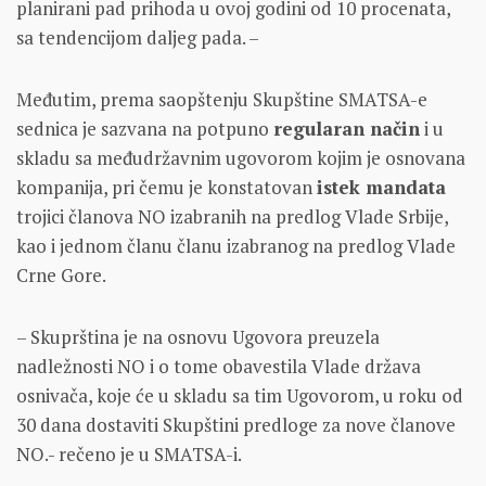
planirani pad prihoda u ovoj godini od 10 procenata,
sa tendencijom daljeg pada. –
Međutim, prema saopštenju Skupštine SMATSA-e
sednica je sazvana na potpuno
regularan način
i u
skladu sa međudržavnim ugovorom kojim je osnovana
kompanija, pri čemu je konstatovan
istek mandata
trojici članova NO izabranih na predlog Vlade Srbije,
kao i jednom članu članu izabranog na predlog Vlade
Crne Gore.
– Skuprština je na osnovu Ugovora preuzela
nadležnosti NO i o tome obavestila Vlade država
osnivača, koje će u skladu sa tim Ugovorom, u roku od
30 dana dostaviti Skupštini predloge za nove članove
NO.- rečeno je u SMATSA-i.