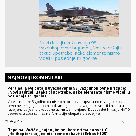
Novi detalji uvežbavanja 98.
vazduhoplovne brigade: „Novi sadržaji u
taktici upotrebe, neke elemente nismo
videli u poslednje tri godine“
NAJNOVIJI KOMENTARI
Pera na: Novi detalji uvežbavanja 98. vazduhoplovne brigade:
„Novi sadržaji u taktici upotrebe, neke elemente nismo videli u
poslednje tri godine“
Videli smo pre 3 godine da nismo napredovali apsolutno nista. Jedinica
severne armije je pracena od samog pocetka svojih aktivnosti i na kraju
razbijena za jedno prepodne uz mrtve i ranjene. Devededetih nas je NATO
pobedio, a sada su i loalne formacije okupatora dovoljne.
09. Aug 2026.
Pogledaj
Перо na: Vučić o „najboljim helikopterima na svetu“:
„Helikopterskoj jedinici ćemo nabaviti i Erbas H125“