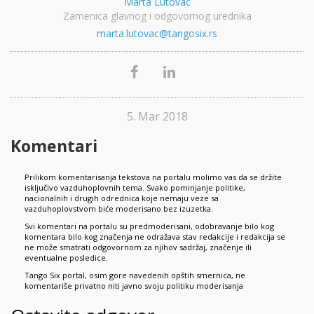
Marta Lutovac
Zamenica glavnog i odgovornog urednika
marta.lutovac@tangosix.rs
5. Mar 2018
Komentari
Prilikom komentarisanja tekstova na portalu molimo vas da se držite
isključivo vazduhoplovnih tema. Svako pominjanje politike,
nacionalnih i drugih odrednica koje nemaju veze sa
vazduhoplovstvom biće moderisano bez izuzetka.
Svi komentari na portalu su predmoderisani, odobravanje bilo kog
komentara bilo kog značenja ne odražava stav redakcije i redakcija se
ne može smatrati odgovornom za njihov sadržaj, značenje ili
eventualne posledice.
Tango Six portal, osim gore navedenih opštih smernica, ne
komentariše privatno niti javno svoju politiku moderisanja