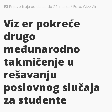
Prijave traju od danas do 25. marta / Foto: Wizz Air
Viz er pokreće
drugo
međunarodno
takmičenje u
rešavanju
poslovnog slučaja
za studente