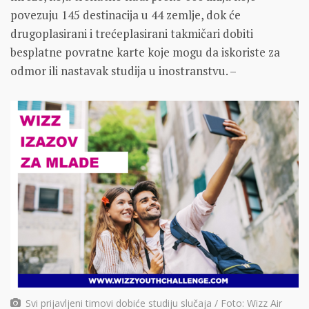
povezuju 145 destinacija u 44 zemlje, dok će
drugoplasirani i trećeplasirani takmičari dobiti
besplatne povratne karte koje mogu da iskoriste za
odmor ili nastavak studija u inostranstvu. –
Svi prijavljeni timovi dobiće studiju slučaja / Foto: Wizz Air