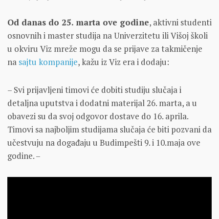
Od danas do 25. marta ove godine
, aktivni studenti
osnovnih i master studija na Univerzitetu ili Višoj školi
u okviru Viz mreže mogu da se prijave za takmičenje
na
sajtu kompanije
, kažu iz Viz era i dodaju:
– Svi prijavljeni timovi će dobiti studiju slučaja i
detaljna uputstva i dodatni materijal 26. marta, a u
obavezi su da svoj odgovor dostave do 16. aprila.
Timovi sa najboljim studijama slučaja će biti pozvani da
učestvuju na događaju u Budimpešti 9. i 10.maja ove
godine. –