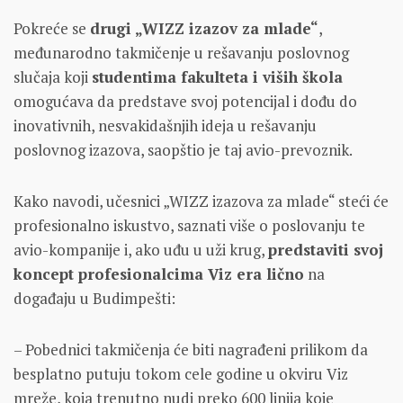
Pokreće se
drugi „WIZZ izazov za mlade“
,
međunarodno takmičenje u rešavanju poslovnog
slučaja koji
studentima fakulteta i viših škola
omogućava da predstave svoj potencijal i dođu do
inovativnih, nesvakidašnjih ideja u rešavanju
poslovnog izazova, saopštio je taj avio-prevoznik.
Kako navodi, učesnici „WIZZ izazova za mlade“ steći će
profesionalno iskustvo, saznati više o poslovanju te
avio-kompanije i, ako uđu u uži krug,
predstaviti svoj
koncept profesionalcima Viz era lično
na
događaju u Budimpešti:
– Pobednici takmičenja će biti nagrađeni prilikom da
besplatno putuju tokom cele godine u okviru Viz
mreže, koja trenutno nudi preko 600 linija koje