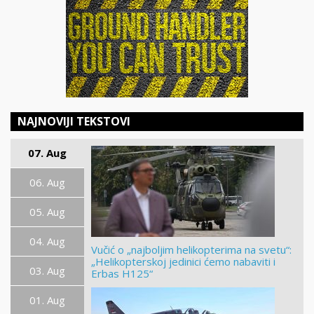
NAJNOVIJI TEKSTOVI
07. Aug
06. Aug
05. Aug
04. Aug
Vučić o „najboljim helikopterima na svetu“:
„Helikopterskoj jedinici ćemo nabaviti i
03. Aug
Erbas H125“
01. Aug