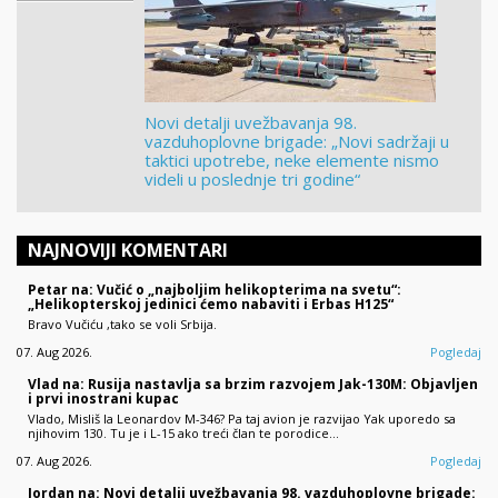
Novi detalji uvežbavanja 98.
vazduhoplovne brigade: „Novi sadržaji u
taktici upotrebe, neke elemente nismo
videli u poslednje tri godine“
NAJNOVIJI KOMENTARI
Petar na: Vučić o „najboljim helikopterima na svetu“:
„Helikopterskoj jedinici ćemo nabaviti i Erbas H125“
Bravo Vučiću ,tako se voli Srbija.
07. Aug 2026.
Pogledaj
Vlad na: Rusija nastavlja sa brzim razvojem Jak-130M: Objavljen
i prvi inostrani kupac
Vlado, Misliš la Leonardov M-346? Pa taj avion je razvijao Yak uporedo sa
njihovim 130. Tu je i L-15 ako treći član te porodice...
07. Aug 2026.
Pogledaj
Jordan na: Novi detalji uvežbavanja 98. vazduhoplovne brigade: