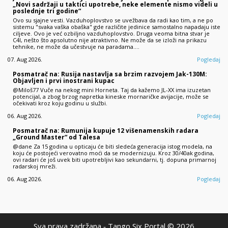
„Novi sadržaji u taktici upotrebe, neke elemente nismo videli u
poslednje tri godine“
Ovo su sjajne vesti. Vazduhoplovstvo se uvežbava da radi kao tim, a ne po
sistemu "svaka vaška obaška" gde različite jedinice samostalno napadaju iste
ciljeve. Ovo je već ozbiljno vazduhoplovstvo. Druga veoma bitna stvar je
C4I, nešto što apsolutno nije atraktivno. Ne može da se izloži na prikazu
tehnike, ne može da učestvuje na paradama.…
07. Aug 2026.
Pogledaj
Posmatrač na: Rusija nastavlja sa brzim razvojem Jak-130M:
Objavljen i prvi inostrani kupac
@Miloš77 Vuče na nekog mini Horneta. Taj da kažemo JL-XX ima izuzetan
potencijal, a zbog brzog napretka kineske mornaričke avijacije, može se
očekivati kroz koju godinu u službi.
06. Aug 2026.
Pogledaj
Posmatrač na: Rumunija kupuje 12 višenamenskih radara
„Ground Master“ od Talesa
@dane Za 15 godina u opticaju će biti sledeća generacija istog modela, na
koju će postojeći verovatno moći da se modernizuju. Kroz 30/40ak godina,
ovi radari će još uvek biti upotrebljivi kao sekundarni, tj. dopuna primarnoj
radarskoj mreži.
06. Aug 2026.
Pogledaj
Sva prava zadržana ‐ Tango Six Portal © 2026