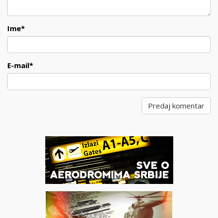
Ime
*
E-mail
*