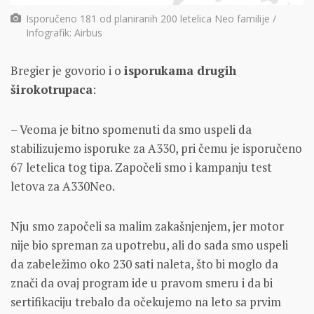
Isporučeno 181 od planiranih 200 letelica Neo familije /
Infografik: Airbus
Bregier je govorio i o
isporukama drugih
širokotrupaca
:
– Veoma je bitno spomenuti da smo uspeli da
stabilizujemo isporuke za A330, pri čemu je isporučeno
67 letelica tog tipa. Započeli smo i kampanju test
letova za A330Neo.
Nju smo započeli sa malim zakašnjenjem, jer motor
nije bio spreman za upotrebu, ali do sada smo uspeli
da zabeležimo oko 230 sati naleta, što bi moglo da
znači da ovaj program ide u pravom smeru i da bi
sertifikaciju trebalo da očekujemo na leto sa prvim