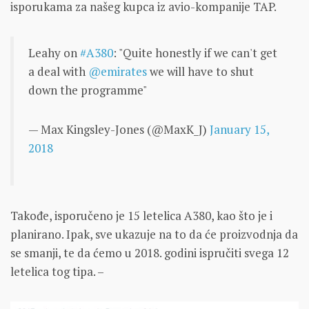
isporukama za našeg kupca iz avio-kompanije TAP.
Leahy on
#A380
: "Quite honestly if we can't get
a deal with
@emirates
we will have to shut
down the programme"
— Max Kingsley-Jones (@MaxK_J)
January 15,
2018
Takođe, isporučeno je 15 letelica A380, kao što je i
planirano. Ipak, sve ukazuje na to da će proizvodnja da
se smanji, te da ćemo u 2018. godini ispručiti svega 12
letelica tog tipa. –