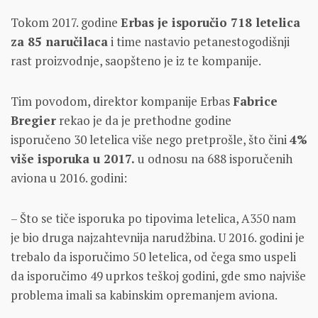
Tokom 2017. godine
Erbas je isporučio 718 letelica
za 85 naručilaca
i time nastavio petanestogodišnji
rast proizvodnje, saopšteno je iz te kompanije.
Tim povodom, direktor kompanije Erbas
Fabrice
Bregier
rekao je da je prethodne godine
isporučeno 30 letelica više nego pretprošle, što čini
4%
više isporuka u 2017.
u odnosu na 688 isporučenih
aviona u 2016. godini:
– Što se tiče isporuka po tipovima letelica, A350 nam
je bio druga najzahtevnija narudžbina. U 2016. godini je
trebalo da isporučimo 50 letelica, od čega smo uspeli
da isporučimo 49 uprkos teškoj godini, gde smo najviše
problema imali sa kabinskim opremanjem aviona.