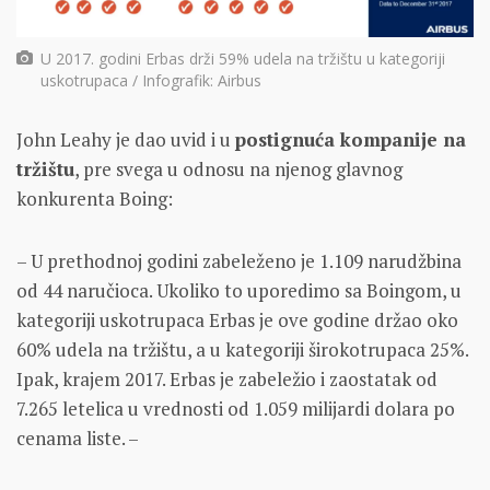
U 2017. godini Erbas drži 59% udela na tržištu u kategoriji
uskotrupaca / Infografik: Airbus
John Leahy je dao uvid i u
postignuća kompanije na
tržištu
, pre svega u odnosu na njenog glavnog
konkurenta Boing:
– U prethodnoj godini zabeleženo je 1.109 narudžbina
od 44 naručioca. Ukoliko to uporedimo sa Boingom, u
kategoriji uskotrupaca Erbas je ove godine držao oko
60% udela na tržištu, a u kategoriji širokotrupaca 25%.
Ipak, krajem 2017. Erbas je zabeležio i zaostatak od
7.265 letelica u vrednosti od 1.059 milijardi dolara po
cenama liste. –