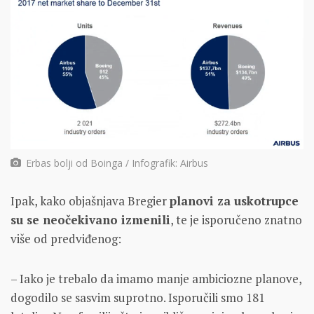
Erbas bolji od Boinga / Infografik: Airbus
Ipak, kako objašnjava Bregier
planovi za uskotrupce
su se neočekivano izmenili
, te je isporučeno znatno
više od predviđenog:
– Iako je trebalo da imamo manje ambiciozne planove,
dogodilo se sasvim suprotno. Isporučili smo 181