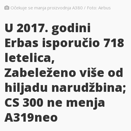
Očekuje se manja proizvodnja A380 / Foto: Airbus
U 2017. godini
Erbas isporučio 718
letelica,
Zabeleženo više od
hiljadu narudžbina;
CS 300 ne menja
A319neo