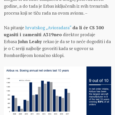
godine, a do tada je Erbas isključenih iz svih trenutnih
procesa koji se tiču rada na ovom avionu. –
Na pitanje
hrvatskog „Avioradara“
da li će CS 300
ugasiti i zameniti A319neo
direktor prodaje
Erbasa
John Leahy
rekao je da se to neće dogoditi i da
je o C seriji najbolje govoriti kada se ugovor sa
Bombardijeom konačno sklopi.