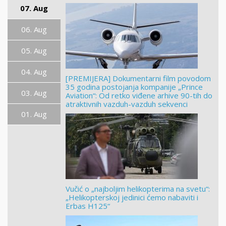
07. Aug
06. Aug
05. Aug
04. Aug
[PREMIJERA] Dokumentarni film povodom
35 godina postojanja kompanije „Prince
03. Aug
Aviation“: Od retko viđene arhive 90-tih do
atraktivnih vazduh-vazduh sekvenci
01. Aug
Vučić o „najboljim helikopterima na svetu“:
„Helikopterskoj jedinici ćemo nabaviti i
Erbas H125“