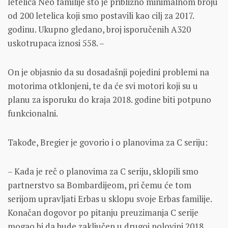
letelica Neo familije što je približno minimalnom broju
od 200 letelica koji smo postavili kao cilj za 2017.
godinu. Ukupno gledano, broj isporučenih A320
uskotrupaca iznosi 558. –
On je objasnio da su dosadašnji pojedini problemi na
motorima otklonjeni, te da će svi motori koji su u
planu za isporuku do kraja 2018. godine biti potpuno
funkcionalni.
Takođe, Bregier je govorio i o planovima za C seriju:
– Kada je reč o planovima za C seriju, sklopili smo
partnerstvo sa Bombardijeom, pri čemu će tom
serijom upravljati Erbas u sklopu svoje Erbas familije.
Konačan dogovor po pitanju preuzimanja C serije
mogao bi da bude zaključen u drugoj polovini 2018.