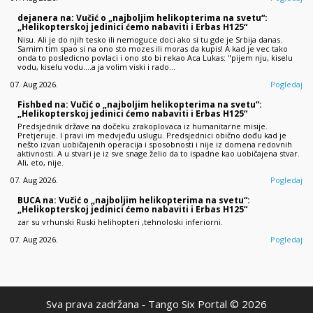
dejanera na: Vučić o „najboljim helikopterima na svetu“:
„Helikopterskoj jedinici ćemo nabaviti i Erbas H125“
Nisu. Ali je do njih tesko ili nemoguce doci ako si tu gde je Srbija danas.
Samim tim spao si na ono sto mozes ili moras da kupis! A kad je vec tako
onda to posledicno povlaci i ono sto bi rekao Aca Lukas: "pijem nju, kiselu
vodu, kiselu vodu....a ja volim viski i rado…
07. Aug 2026.
Pogledaj
Fishbed na: Vučić o „najboljim helikopterima na svetu“:
„Helikopterskoj jedinici ćemo nabaviti i Erbas H125“
Predsjednik države na dočeku zrakoplovaca iz humanitarne misije.
Pretjeruje. I pravi im medvjeđu uslugu. Predsjednici obično dođu kad je
nešto izvan uobičajenih operacija i sposobnosti i nije iz domena redovnih
aktivnosti. A u stvari je iz sve snage želio da to ispadne kao uobičajena stvar.
Ali, eto, nije.
07. Aug 2026.
Pogledaj
BUCA na: Vučić o „najboljim helikopterima na svetu“:
„Helikopterskoj jedinici ćemo nabaviti i Erbas H125“
zar su vrhunski Ruski helihopteri ,tehnoloski inferiorni.
07. Aug 2026.
Pogledaj
Sva prava zadržana ‐ Tango Six Portal © 2026