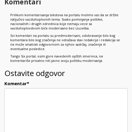
Komentari
Prilikom komentarisanja tekstova na portalu molimo vas da se držite
isključivo vazduhoplovnih tema. Svako pominjanje politike,
nacionalnih i drugih odrednica koje nemaju veze sa
vazduhoplovstvom biće moderisano bez izuzetka.
Svi komentari na portalu su predmoderisani, odobravanje bilo kog
komentara bilo kog značenja ne odražava stav redakcije i redakcija se
ne može smatrati odgovornom za njihov sadržaj, značenje ili
eventualne posledice.
Tango Six portal, osim gore navedenih opštih smernica, ne
komentariše privatno niti javno svoju politiku moderisanja
Ostavite odgovor
Komentar
*