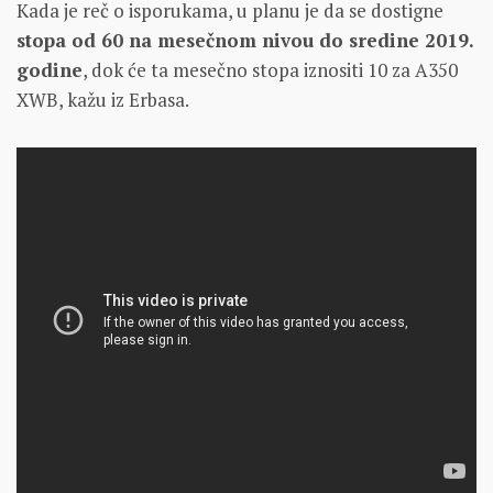
Kada je reč o isporukama, u planu je da se dostigne
stopa od 60 na mesečnom nivou do sredine 2019.
godine
, dok će ta mesečno stopa iznositi 10 za A350
XWB, kažu iz Erbasa.