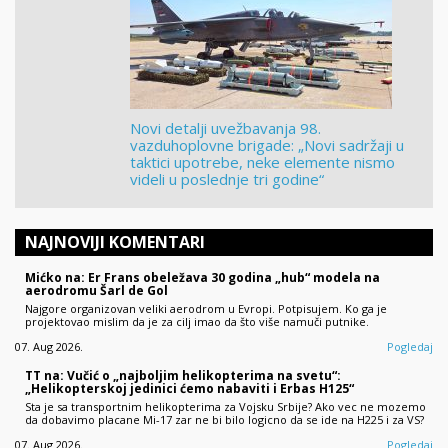
Novi detalji uvežbavanja 98.
vazduhoplovne brigade: „Novi sadržaji u
taktici upotrebe, neke elemente nismo
videli u poslednje tri godine“
NAJNOVIJI KOMENTARI
Mićko na: Er Frans obeležava 30 godina „hub“ modela na
aerodromu Šarl de Gol
Najgore organizovan veliki aerodrom u Evropi. Potpisujem. Ko ga je
projektovao mislim da je za cilj imao da što više namuči putnike.
07. Aug 2026.
Pogledaj
TT na: Vučić o „najboljim helikopterima na svetu“:
„Helikopterskoj jedinici ćemo nabaviti i Erbas H125“
Sta je sa transportnim helikopterima za Vojsku Srbije? Ako vec ne mozemo
da dobavimo placane Mi-17 zar ne bi bilo logicno da se ide na H225 i za VS?
07. Aug 2026.
Pogledaj