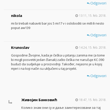
Odgovori
nikola
13:11, 15. feb. 2018.
mi bi trebali nabaviti bar jos 5 mi17 v i osloboditi se mi8 ili nesto
poput aw139
Odgovori
Krunoslav
14:24, 15. feb. 2018.
Gospodine Živojine, kada je češka u pitanju zanima me (a tome
bi mogli posvetiti jedan članak) zašto češka ne naručuje KC-390
budući da sudjeluje u proizvodnji. Također, nejasno je u kojoj
mjeri i na koji način su uključeni u taj projekt.
Odgovori
Живојин Банковић
18:47, 15. feb. 2018.
Колико знам они су и даље заинтересовани за тај