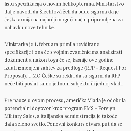
listu specifikacija o novim helikopterima. Ministarstvo
dalje navodi da Šlechtová želi da bude sigurna da je
češka armija na najbolji mogući način pripremljena za
nabavku nove tehnike.
Ministarka je 1. februara primila revidirane
specifikacije i ona će s vojnim zvaničnicima analizirati
dokument a nakon toga će se, kasnije ove godine
izdati izmenjeni zahtev za predloge (RFP – Request For
Proposal). U MO Češke su rekli i da su sigurni da RFP
neće biti poslat samo jednom subjektu ili jednoj vladi.
Pre pauze u ovom procesu, američka Vlada je odobrila
potencijalni dogovor kroz program FMS – Foreign
Military Sales, a italijanska administracija je takođe
dala zeleno svetlo. Ponovni konkurs otvara put da se