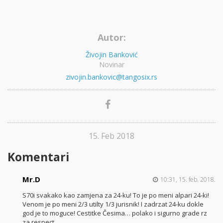
Autor:
Živojin Banković
Novinar
zivojin.bankovic@tangosix.rs
15. Feb 2018
Komentari
Mr.D
10:31, 15. feb. 2018.
S70i svakako kao zamjena za 24-ku! To je po meni alpari 24-ki!
Venom je po meni 2/3 utilty 1/3 jurisnik! I zadrzat 24-ku dokle
god je to moguce! Cestitke Česima… polako i sigurno grade rz
za respect