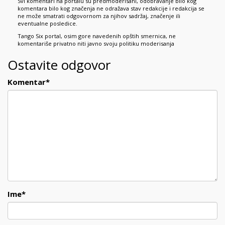
Svi komentari na portalu su predmoderisani, odobravanje bilo kog
komentara bilo kog značenja ne odražava stav redakcije i redakcija se
ne može smatrati odgovornom za njihov sadržaj, značenje ili
eventualne posledice.
Tango Six portal, osim gore navedenih opštih smernica, ne
komentariše privatno niti javno svoju politiku moderisanja
Ostavite odgovor
Komentar
*
Ime
*