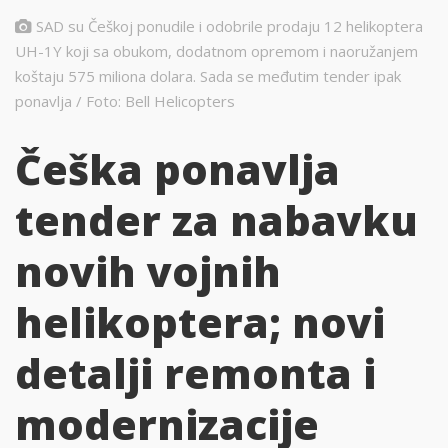
SAD su Češkoj ponudile i odobrile prodaju 12 helikoptera
UH-1Y koji sa obukom, dodatnom opremom i naoružanjem
koštaju 575 miliona dolara. Sada se međutim tender ipak
ponavlja / Foto: Bell Helicopters
Češka ponavlja
tender za nabavku
novih vojnih
helikoptera; novi
detalji remonta i
modernizacije