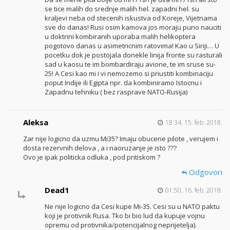
se tice malih do srednje malih hel. zapadni hel. su
kraljevi neba od stecenih iskustva od Koreje, Vijetnama
sve do danas! Rusi osim kamova jos moraju puno nauciti
u doktrini kombiranih uporaba malih helikoptera
pogotovo danas u asimetricnim ratovima! Kao u Siriji… U
pocetku dok je postojala donekle linija fronte su rasturali
sad u kaosu te im bombardiraju avione, te im sruse su-
25! A Cesi kao mi i vi nemozemo si priustiti kombinaciju
poput Indije ili Egipta npr. da kombiniramo Istocnu i
Zapadnu tehniku ( bez rasprave NATO-Rusija)
Aleksa
18:34, 15. feb. 2018.
Zar nije logicno da uzmu Mi35? Imaju obucene pilote , verujem i
dosta rezervnih delova , a i naoruzanje je isto ???
Ovo je ipak politicka odluka , pod pritiskom ?
Odgovori
Dead1
01:50, 16. feb. 2018.
Ne nije logicno da Cesi kupe Mi-35. Cesi su u NATO paktu
koji je protivnik Rusa. Tko bi bio lud da kupuje vojnu
opremu od protivnika/potencijalnog neprijetelja).