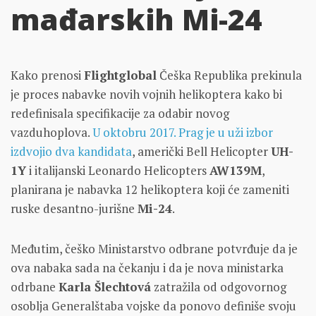
mađarskih Mi-24
Kako prenosi
Flightglobal
Češka Republika prekinula
je proces nabavke novih vojnih helikoptera kako bi
redefinisala specifikacije za odabir novog
vazduhoplova.
U oktobru 2017. Prag je u uži izbor
izdvojio dva kandidata
, američki Bell Helicopter
UH-
1Y
i italijanski Leonardo Helicopters
AW139M
,
planirana je nabavka 12 helikoptera koji će zameniti
ruske desantno-jurišne
Mi-24
.
Međutim, češko Ministarstvo odbrane potvrđuje da je
ova nabaka sada na čekanju i da je nova ministarka
odrbane
Karla Šlechtová
zatražila od odgovornog
osoblja Generalštaba vojske da ponovo definiše svoju