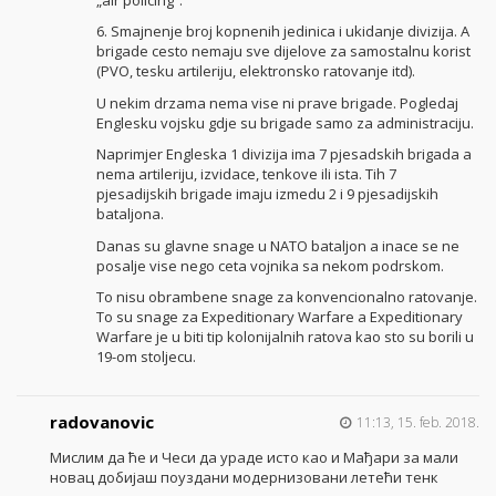
6. Smajnenje broj kopnenih jedinica i ukidanje divizija. A
brigade cesto nemaju sve dijelove za samostalnu korist
(PVO, tesku artileriju, elektronsko ratovanje itd).
U nekim drzama nema vise ni prave brigade. Pogledaj
Englesku vojsku gdje su brigade samo za administraciju.
Naprimjer Engleska 1 divizija ima 7 pjesadskih brigada a
nema artileriju, izvidace, tenkove ili ista. Tih 7
pjesadijskih brigade imaju izmedu 2 i 9 pjesadijskih
bataljona.
Danas su glavne snage u NATO bataljon a inace se ne
posalje vise nego ceta vojnika sa nekom podrskom.
To nisu obrambene snage za konvencionalno ratovanje.
To su snage za Expeditionary Warfare a Expeditionary
Warfare je u biti tip kolonijalnih ratova kao sto su borili u
19-om stoljecu.
radovanovic
11:13, 15. feb. 2018.
Мислим да ће и Чеси да ураде исто као и Мађари за мали
новац добијаш поуздани модернизовани летећи тенк