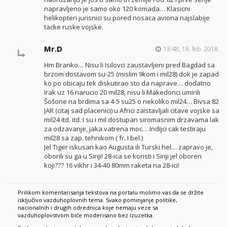
napravljeno je samo oko 120 komada… Klasicni
helikopteri jurisnici su pored nosaca aviona najslabije
tacke ruske vojske.
Mr.D
13:48, 18. feb. 2018.
Hm Branko… Nisu li Isilovci zaustavljeni pred Bagdad sa
brzom dostavom su-25 (mislim 9kom i mil28) dok je zapad
ko po obicaju tek diskutirao sto da naprave… dodatno
Irak uz 16 narucio 20 mil28, nisu li Makedonci umirili
Šošone na brdima sa 4-5 su25 o nekoliko mil24… Bivsa 82
JAR (citaj sad placenici) u Africi zaistavljali citave vojske sa
mil24 itd. itd. I su i mil dostupan siromasnim drzavama lak
za odzavanje, jaka vatrena moc… Indijci cak testiraju
mil28 sa zap. tehnikom ( fr. I bel.)
Jel Tiger iskusan kao Augusta ili Turski hel… zapravo je,
oborili su ga u Siriji! 28-ica se koristi i Siriji jel oboren
koji??? 16 vikhr i 34-40 80mm raketa na 28-ici!
Prilikom komentarisanja tekstova na portalu molimo vas da se držite
isključivo vazduhoplovnih tema. Svako pominjanje politike,
nacionalnih i drugih odrednica koje nemaju veze sa
vazduhoplovstvom biće moderisano bez izuzetka.