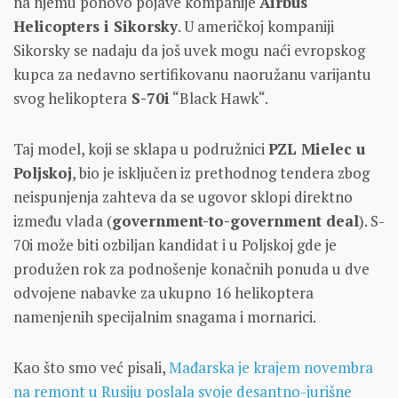
na njemu ponovo pojave kompanije
Airbus
Helicopters i Sikorsky
. U američkoj kompaniji
Sikorsky se nadaju da još uvek mogu naći evropskog
kupca za nedavno sertifikovanu naoružanu varijantu
svog helikoptera
S-70i
“Black Hawk“.
Taj model, koji se sklapa u podružnici
PZL Mielec u
Poljskoj
, bio je isključen iz prethodnog tendera zbog
neispunjenja zahteva da se ugovor sklopi direktno
između vlada (
government-to-government deal
). S-
70i može biti ozbiljan kandidat i u Poljskoj gde je
produžen rok za podnošenje konačnih ponuda u dve
odvojene nabavke za ukupno 16 helikoptera
namenjenih specijalnim snagama i mornarici.
Kao što smo već pisali,
Mađarska je krajem novembra
na remont u Rusiju poslala svoje desantno-jurišne