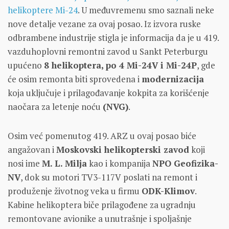
helikoptere Mi-24
. U međuvremenu smo saznali neke
nove detalje vezane za ovaj posao. Iz izvora ruske
odbrambene industrije stigla je informacija da je u 419.
vazduhoplovni remontni zavod u Sankt Peterburgu
upućeno
8 helikoptera, po 4 Mi-24V i Mi-24P
, gde
će osim remonta biti sprovedena i
modernizacija
koja uključuje i prilagođavanje kokpita za korišćenje
naočara za letenje noću
(NVG)
.
Osim već pomenutog 419. ARZ u ovaj posao biće
angažovan i
Moskovski helikopterski zavod
koji
nosi ime
M. L. Milja
kao i kompanija
NPO Geofizika-
NV
, dok su motori TV3-117V poslati na remont i
produženje životnog veka u firmu
ODK-Klimov
.
Kabine helikoptera biče prilagođene za ugradnju
remontovane avionike a unutrašnje i spoljašnje