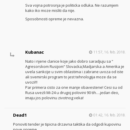
Sva vojna potrosnja je politicka odluka. Ne razumjem
kako iko moze misliti da nije.
Sposobnosti opreme je nevazna.
Kubanac
11:57, 16. feb. 2018.
Nato i njene clanice koje jako dobro saradjuju sa “
Agresorskom Rusijom“ Slovacka,Madjarska a Amerika je
uvela sankcije u svim oblastima i zabrane uvoza od iste
ali svemirski program to jest tehnologija moze da se
uvozi!!!
Par primera cisto za one manje obavestene! Cesi su od
Rusa uvezli Mi-24 u drugoj polovini 90 tih….jedan deo,
imaju jos polovinu zivotnog veka!
Dead1
01:42, 16. feb. 2018.
Ponoviti tender je tipicna drzavna taktika da odgodi kupovinu
nove opreme.