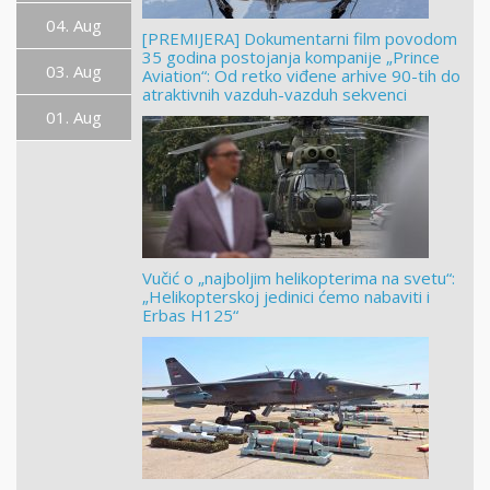
04. Aug
[PREMIJERA] Dokumentarni film povodom
35 godina postojanja kompanije „Prince
03. Aug
Aviation“: Od retko viđene arhive 90-tih do
atraktivnih vazduh-vazduh sekvenci
01. Aug
Vučić o „najboljim helikopterima na svetu“:
„Helikopterskoj jedinici ćemo nabaviti i
Erbas H125“