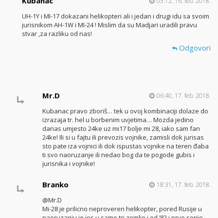
Kubanac
05:12, 16. feb. 2018.
UH-1Y i MI-17 dokazani helikopteri ali i jedan i drugi idu sa svoim
jurisnikom AH-1W i MI-24 ! Mislim da su Madjari uradili pravu
stvar ,za razliku od nas!
Odgovori
Mr.D
06:40, 17. feb. 2018.
Kubanac pravo zboriš… tek u ovoj kombinaciji dolaze do
izrazaja tr. hel u borbenim uvjetima… Mozda jedino
danas umjesto 24ke uz mi17 bolje mi 28, iako sam fan
24ke! Ili si u fajtu ili prevozis vojnike, zamisli dok jurisas
sto pate iza vojnici ili dok ispustas vojnike na teren đaba
ti svo naoruzanje ili nedao bog da te pogode gubis i
jurisnika i vojnike!
Branko
18:31, 17. feb. 2018.
@Mr.D
Mi-28 je prilicno neproveren helikopter, pored Rusije u
naoruzanju je jos u samo tri zemlje i od ’82 i prve serije