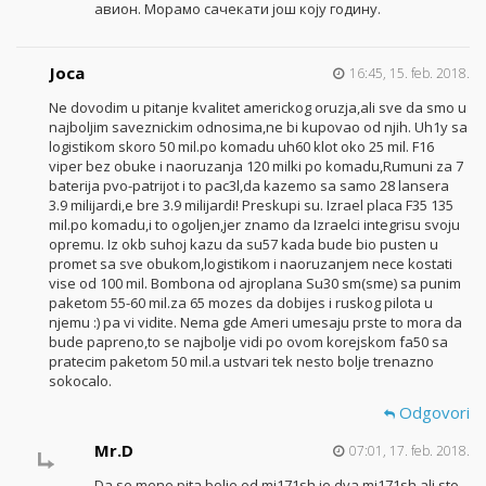
авион. Морамо сачекати још коју годину.
Joca
16:45, 15. feb. 2018.
Ne dovodim u pitanje kvalitet americkog oruzja,ali sve da smo u
najboljim saveznickim odnosima,ne bi kupovao od njih. Uh1y sa
logistikom skoro 50 mil.po komadu uh60 klot oko 25 mil. F16
viper bez obuke i naoruzanja 120 milki po komadu,Rumuni za 7
baterija pvo-patrijot i to pac3l,da kazemo sa samo 28 lansera
3.9 milijardi,e bre 3.9 milijardi! Preskupi su. Izrael placa F35 135
mil.po komadu,i to ogoljen,jer znamo da Izraelci integrisu svoju
opremu. Iz okb suhoj kazu da su57 kada bude bio pusten u
promet sa sve obukom,logistikom i naoruzanjem nece kostati
vise od 100 mil. Bombona od ajroplana Su30 sm(sme) sa punim
paketom 55-60 mil.za 65 mozes da dobijes i ruskog pilota u
njemu :) pa vi vidite. Nema gde Ameri umesaju prste to mora da
bude papreno,to se najbolje vidi po ovom korejskom fa50 sa
pratecim paketom 50 mil.a ustvari tek nesto bolje trenazno
sokocalo.
Odgovori
Mr.D
07:01, 17. feb. 2018.
Da se mene pita bolje od mi171sh je dva mi171sh ali sto