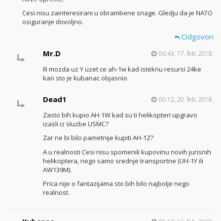
Cesi nisu zainteresirani u obrambene snage. Gledju da je NATO
osiguranje dovoljno.
Odgovori
Mr.D
06:43, 17. feb. 2018.
Ili mozda uz Y uzet ce ah-1w kad isteknu resursi 24ke
kao sto je kubanac objasnio
Dead1
00:12, 20. feb. 2018.
Zasto bih kupio AH-1W kad su ti helikopteri upgravo
izasli iz sluzbe USMC?
Zar ne bi bilo pametnije kupiti AH-1Z?
A u realnosti Cesi nisu spomenili kupovinu novih jurisnih
helikoptera, nego samo srednje transportne (UH-1Y ili
AW139M).
Prica nije o fantazijama sto bih bilo najbolje nego
realnost.