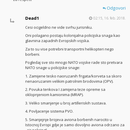
Odgovori
Dead1
02:15, 16. feb. 2018.
Cesi ocigeldno ne vide svrhu jurisniku.
Oni polagano postaju kolonijalna policijska snaga kao
glavnina zapadnih Evropskih vojska.
Za to su vise potrebni transportni helikopteri nego
borbeni.
Pogledaj sve sto mnogo NATO vojske rade sto pretvara
NATO snage u policijske snage:
1. Zamijene tesko naoruzanih frigata/korveta sa skoro
nenaoruzanim velikim patrolnim brodovima (OPV).
2. Povuka tenkova I zamijena teze opreme sa
oklopnjeniom kamionima (MRAP).
3. Veliko smanjenje u broj artilleriskih sustava.
4. Povljacenje sistema PVO.
5. Smanjejnje brojeva aviona borbenih narocito u
Istocnoj Evropi gdje je samo dovoljno aviona odrzano za
„air policing“.