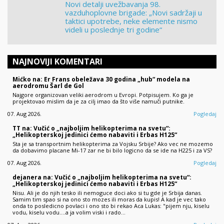
Novi detalji uvežbavanja 98.
vazduhoplovne brigade: „Novi sadržaji u
taktici upotrebe, neke elemente nismo
videli u poslednje tri godine“
NAJNOVIJI KOMENTARI
Mićko na: Er Frans obeležava 30 godina „hub“ modela na
aerodromu Šarl de Gol
Najgore organizovan veliki aerodrom u Evropi. Potpisujem. Ko ga je
projektovao mislim da je za cilj imao da što više namuči putnike.
07. Aug 2026.
Pogledaj
TT na: Vučić o „najboljim helikopterima na svetu“:
„Helikopterskoj jedinici ćemo nabaviti i Erbas H125“
Sta je sa transportnim helikopterima za Vojsku Srbije? Ako vec ne mozemo
da dobavimo placane Mi-17 zar ne bi bilo logicno da se ide na H225 i za VS?
07. Aug 2026.
Pogledaj
dejanera na: Vučić o „najboljim helikopterima na svetu“:
„Helikopterskoj jedinici ćemo nabaviti i Erbas H125“
Nisu. Ali je do njih tesko ili nemoguce doci ako si tu gde je Srbija danas.
Samim tim spao si na ono sto mozes ili moras da kupis! A kad je vec tako
onda to posledicno povlaci i ono sto bi rekao Aca Lukas: "pijem nju, kiselu
vodu, kiselu vodu....a ja volim viski i rado…