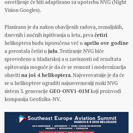
osvetljenje će biti adaptirano za upotrebu NVG (Night
Vision Googles).
Planirano je da nakon obavljenih radova, zemaljskih,
dnevnih i noćnih ispitivanja u letu, prva
četiri
helikoptera budu isporučena već u
aprilu ove godine
a preostala četiri u
julu
. Testiranje NVG biće
sprovedeno u Mađarskoj a u zavisnosti od rezultata
opitovanja moguće je da će se remont i modernizacija
obaviti
na još 4 helikoptera
. Najverovatnije je da će
se u helikoptere ugraditi najsavremeniji ruski NVG
sistem 3. generacije
GEO-ONV1-01M
koji proizvodi
kompanija Geofizika-NV.