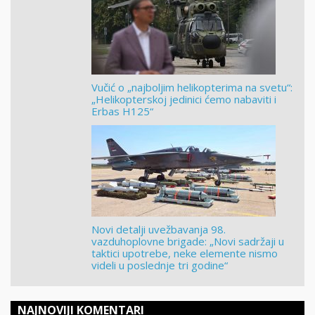
Vučić o „najboljim helikopterima na svetu“:
„Helikopterskoj jedinici ćemo nabaviti i
Erbas H125“
Novi detalji uvežbavanja 98.
vazduhoplovne brigade: „Novi sadržaji u
taktici upotrebe, neke elemente nismo
videli u poslednje tri godine“
NAJNOVIJI KOMENTARI