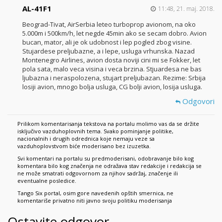
AL-41F1
11:48, 21. maj. 2018.
Beograd-Tivat, AirSerbia leteo turboprop avionom, na oko
5.000m i 500km/h, let negde 45min ako se secam dobro. Avion
bucan, mator, ali je ok udobnost i lep pogled zbog visine.
Stujardese preljubazne, a i lepe, usluga vrhunska. Nazad
Montenegro Airlines, avion dosta noviji cini mi se Fokker, let
pola sata, malo veca visina i veca brzina. Stjuardesa ne bas
ljubazna i neraspolozena, stujart preljubazan. Rezime: Srbija
losiji avion, mnogo bolja usluga, CG bolji avion, losija usluga.
Odgovori
Prilikom komentarisanja tekstova na portalu molimo vas da se držite
isključivo vazduhoplovnih tema. Svako pominjanje politike,
nacionalnih i drugih odrednica koje nemaju veze sa
vazduhoplovstvom biće moderisano bez izuzetka.
Svi komentari na portalu su predmoderisani, odobravanje bilo kog
komentara bilo kog značenja ne odražava stav redakcije i redakcija se
ne može smatrati odgovornom za njihov sadržaj, značenje ili
eventualne posledice.
Tango Six portal, osim gore navedenih opštih smernica, ne
komentariše privatno niti javno svoju politiku moderisanja
Ostavite odgovor