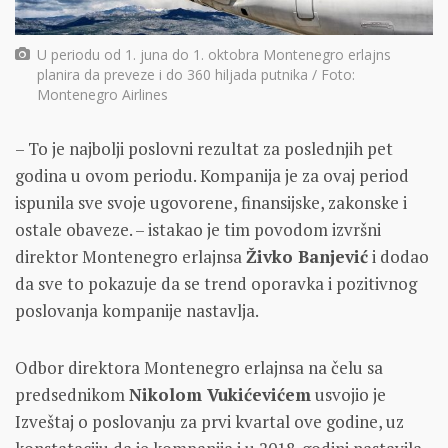
U periodu od 1. juna do 1. oktobra Montenegro erlajns
planira da preveze i do 360 hiljada putnika / Foto:
Montenegro Airlines
– To je najbolji poslovni rezultat za poslednjih pet
godina u ovom periodu. Kompanija je za ovaj period
ispunila sve svoje ugovorene, finansijske, zakonske i
ostale obaveze. – istakao je tim povodom izvršni
direktor Montenegro erlajnsa
Živko Banjević
i dodao
da sve to pokazuje da se trend oporavka i pozitivnog
poslovanja kompanije nastavlja.
Odbor direktora Montenegro erlajnsa na čelu sa
predsednikom
Nikolom Vukićevićem
usvojio je
Izveštaj o poslovanju za prvi kvartal ove godine, uz