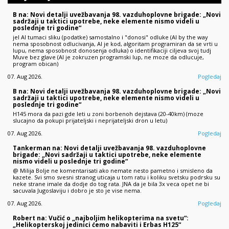
B na: Novi detalji uvežbavanja 98. vazduhoplovne brigade: „Novi
sadržaji u taktici upotrebe, neke elemente nismo videli u
poslednje tri godine“
jel AI tumaci sliku (podatke) samostalno i "donosi" odluke (AI by the way
nema sposobnost odlucivanja, AI je kod, algoritam programiran da se vrti u
lupu, nema sposobnost donosenja odluka) o identifikaciji ciljeva svoj tudj
Muve bez glave (AI je zokruzen programski lup, ne moze da odlucuje,
program obican)
07. Aug 2026.
Pogledaj
B na: Novi detalji uvežbavanja 98. vazduhoplovne brigade: „Novi
sadržaji u taktici upotrebe, neke elemente nismo videli u
poslednje tri godine“
H145 mora da pazi gde leti u zoni borbenoh dejstava (20-40km) (moze
slucajno da pokupi prijateljski i neprijateljski dron u letu)
07. Aug 2026.
Pogledaj
Tankerman na: Novi detalji uvežbavanja 98. vazduhoplovne
brigade: „Novi sadržaji u taktici upotrebe, neke elemente
nismo videli u poslednje tri godine“
@ Milija Bolje ne komentarisati ako nemate nesto pametno i smisleno da
kazete. Svi smo svesni stranog uticaja u tom ratu i koliku svetsku podrsku su
neke strane imale da dodje do tog rata. JNA da je bila 3x veca opet ne bi
sacuvala Jugoslaviju i dobro je sto je vise nema.
07. Aug 2026.
Pogledaj
Robert na: Vučić o „najboljim helikopterima na svetu“:
„Helikopterskoj jedinici ćemo nabaviti i Erbas H125“