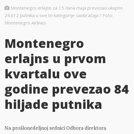
Montenegro erlajns za 15 dana maja prevezao ukupno
24.612 putnika u sve tri kategorije saobraćaja / Foto:
Montenegro Airlines
Montenegro
erlajns u prvom
kvartalu ove
godine prevezao 84
hiljade putnika
Na prošlonedeljnoj sednici Odbora direktora