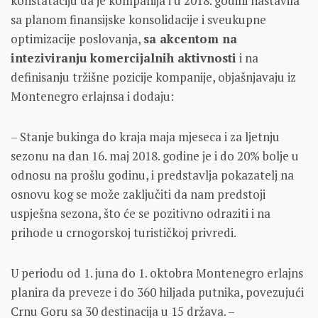
konstataciju da je kompanija i u 2018. godini nastavila
sa planom finansijske konsolidacije i sveukupne
optimizacije poslovanja,
sa akcentom na
inteziviranju komercijalnih aktivnosti
i na
definisanju tržišne pozicije kompanije, objašnjavaju iz
Montenegro erlajnsa i dodaju:
– Stanje bukinga do kraja maja mjeseca i za ljetnju
sezonu na dan 16. maj 2018. godine je i do 20% bolje u
odnosu na prošlu godinu, i predstavlja pokazatelj na
osnovu kog se može zaključiti da nam predstoji
uspješna sezona, što će se pozitivno odraziti i na
prihode u crnogorskoj turističkoj privredi.
U periodu od 1. juna do 1. oktobra Montenegro erlajns
planira da preveze i do 360 hiljada putnika, povezujući
Crnu Goru sa 30 destinacija u 15 država. –