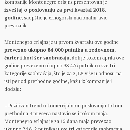
kompanije Montenegro erlajns prezentovan je
izveštaj o poslovanju za prvi kvartal 2018.
godine
, saopštio je crnogorski nacionalni-avio
prevoznik.
Montenegro erlajns je u prvom kvartalu ove godine
prevezao ukupno 84.000 putnika u redovnom,
čarter i kod šer saobraćaju
, dok je tokom aprila ove
godine prevezeno ukupno 38.476 putnika u sve tri
kategorije saobraćaja, što je za 2,1% više u odnosu na
isti period prethodne godine, kažu iz kompanije i
dodaju:
– Pozitivan trend u komercijalnom poslovanju tokom
prethodna 4 mjeseca nastavio se i tokom maja.
Montenegro erlajns je za 15 dana maja prevezao
ukupno 24.612 putnika u sve tri kategorije saobraćaja,