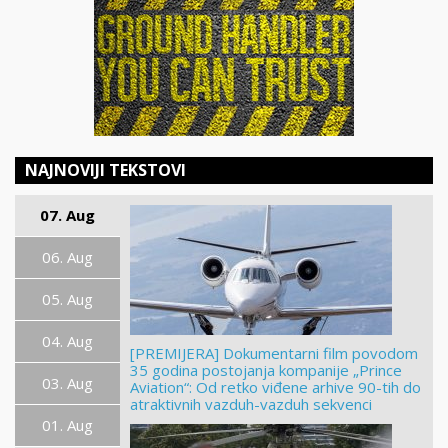
NAJNOVIJI TEKSTOVI
07. Aug
06. Aug
05. Aug
04. Aug
[PREMIJERA] Dokumentarni film povodom
35 godina postojanja kompanije „Prince
03. Aug
Aviation“: Od retko viđene arhive 90-tih do
atraktivnih vazduh-vazduh sekvenci
01. Aug