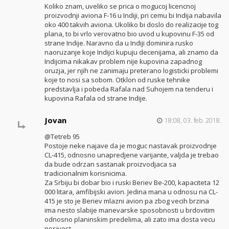
Koliko znam, uveliko se prica o mogucoj licencnoj
proizvodnji aviona F-16 u Indiji, pri cemu bi Indija nabavila
oko 400 takvih aviona. Ukoliko bi doslo do realizacije tog
plana, to bi vrlo verovatno bio uvod u kupovinu F-35 od
strane Indije. Naravno da u Indiji dominira rusko
naoruzanje koje Indijci kupuju decenijama, ali znamo da
Indijcima nikakav problem nije kupovina zapadnog
oruzja, jer njih ne zanimaju preterano logisticki problemi
koje to nosi sa sobom. Otklon od ruske tehnike
predstavlja i pobeda Rafala nad Suhojem na tenderu i
kupovina Rafala od strane Indije.
Jovan
18:08, 03. feb. 2018.
@Tetreb 95
Postoje neke najave da je moguc nastavak proizvodnje
CL-415, odnosno unapredjene varijante, valjda je trebao
da bude odrzan sastanak proizvodjaca sa
tradicionalnim korisnicima.
Za Srbiju bi dobar bio i ruski Beriev Be-200, kapaciteta 12
000 litara, amfibijski avion. Jedina mana u odnosu na CL-
415 je sto je Beriev mlazni avion pa zbog vecih brzina
ima nesto slabije manevarske sposobnosti u brdovitim
odnosno planinskim predelima, ali zato ima dosta vecu
nosivost.