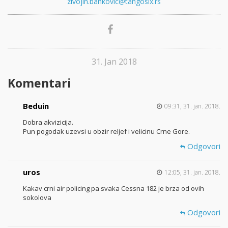
zivojin.bankovic@tangosix.rs
31. Jan 2018
Komentari
Beduin
09:31, 31. jan. 2018.
Dobra akvizicija.
Pun pogodak uzevsi u obzir reljef i velicinu Crne Gore.
Odgovori
uros
12:05, 31. jan. 2018.
Kakav crni air policing pa svaka Cessna 182 je brza od ovih
sokolova
Odgovori