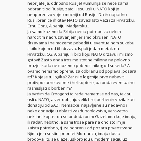
neprijatelja, odnosno Rusije! Rumunija se nece sama
odbraniti od Rusije, zato i jesu usli u NATO koji je
neuporedivo vojno mocniji od Rusije. Da ih napadnu
Rusi, branice ih citav NATO savez! Isto vazi i za Hrvatsku,
Crnu Goru, Albaniju, Madjarsku…
Ja samo kazem da Srbija nema potrebe za nekim
narocitim naoruzavanjem jer smo okruzeni NATO
drzavama i ne mozemo pobediti u eventualnom sukobu
s bilo kojom od tih drzava. Ispali jedan metak na
Hrvatsku, CG, Albaniju ili bilo koju NATO drzavu i mi smo
gotovi! Zasto onda trosimo stotine miliona na polovno
oruzje, kada ne mozemo pobediti nikog od suseda? A
ovamo nemamo opremu za odbranu od poplava, pozara
itd? Koja je tu logika? Zar nije logicnije prvo nabaviti
protivpozarne avione i helikoptere, pa onda eventualno
razmisljati o borbenim?
Ja tvrdim da Crnogorci to rade pametnije od nas, tek su
usli u NATO, a vec dobijaju velik broj borbenih vozila kao
donaciju od SAD i Nemacke, najavljene su nedavno i
neke donacije u oblasti vazduhoplovstva, verovatno
neki helikopter da se pridoda onim Gazelama koje imaju,
ili radar, nebitno, a sami trose pare na ono sto im je
zaista potrebno, tj. za odbranu od pozara prvenstveno.
Njima je u sustini prioritet Mornarica, imaju dosta
brodova i tu se ulaze, uskoro idu u modernizaciju uz