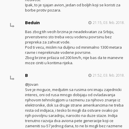
Ipak, to je sjajan avion, jedan od boljih koji se koristi za
borbe protiv pozara.
Beduin
21:15, 03. feb. 2018.
Bas zbog tih vecih brzina je neadekvatan za Srbiju,
prvenstveno sto treba vecu vodenu povrsinu bez
prepreka za zahvat vode.
Pod ti vecu, mislim na duljinu od minimalno 1300 metara
ravne i neprekinute vodene povrsine.
Zbog brzine prilaza od 200 km/h, nije bas da te manevre
moze ciniti u koritima rijeka.
B
21:52, 03. feb. 2018.
@Jovan
Sve je moguce, medjutim sa rusima oni imaju zajednicki
interes, oni od rusa mnogo dobijaju od ovladavanja
njihovom tehnologijom u razmenu za njihovo znanje iz
elektronike, dok sa druge strane amerikancima ne treba
nista od indijaca, i tesko bi mogli da ostvare ovako po
njih povoljnu saradnju, narocito na duze staze. Indija
trenutno razvija dva aviona pete generacije koji ce
zameniti su-57 jednog dana, to ne bi mogli bez razmene