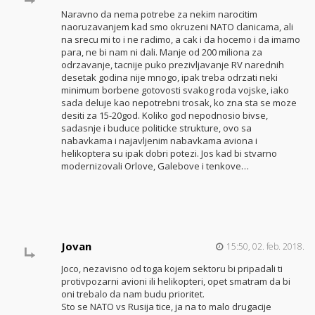
Naravno da nema potrebe za nekim narocitim
naoruzavanjem kad smo okruzeni NATO clanicama, ali
na srecu mi to i ne radimo, a cak i da hocemo i da imamo
para, ne bi nam ni dali. Manje od 200 miliona za
odrzavanje, tacnije puko prezivljavanje RV narednih
desetak godina nije mnogo, ipak treba odrzati neki
minimum borbene gotovosti svakog roda vojske, iako
sada deluje kao nepotrebni trosak, ko zna sta se moze
desiti za 15-20god. Koliko god nepodnosio bivse,
sadasnje i buduce politicke strukture, ovo sa
nabavkama i najavljenim nabavkama aviona i
helikoptera su ipak dobri potezi. Jos kad bi stvarno
modernizovali Orlove, Galebove i tenkove…
Jovan
15:50, 02. feb. 2018.
Joco, nezavisno od toga kojem sektoru bi pripadali ti
protivpozarni avioni ili helikopteri, opet smatram da bi
oni trebalo da nam budu prioritet.
Sto se NATO vs Rusija tice, ja na to malo drugacije