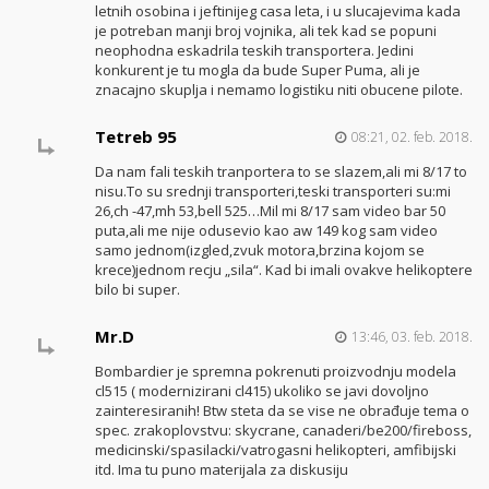
letnih osobina i jeftinijeg casa leta, i u slucajevima kada
je potreban manji broj vojnika, ali tek kad se popuni
neophodna eskadrila teskih transportera. Jedini
konkurent je tu mogla da bude Super Puma, ali je
znacajno skuplja i nemamo logistiku niti obucene pilote.
Tetreb 95
08:21, 02. feb. 2018.
Da nam fali teskih tranportera to se slazem,ali mi 8/17 to
nisu.To su srednji transporteri,teski transporteri su:mi
26,ch -47,mh 53,bell 525…Mil mi 8/17 sam video bar 50
puta,ali me nije odusevio kao aw 149 kog sam video
samo jednom(izgled,zvuk motora,brzina kojom se
krece)jednom recju „sila“. Kad bi imali ovakve helikoptere
bilo bi super.
Mr.D
13:46, 03. feb. 2018.
Bombardier je spremna pokrenuti proizvodnju modela
cl515 ( modernizirani cl415) ukoliko se javi dovoljno
zainteresiranih! Btw steta da se vise ne obrađuje tema o
spec. zrakoplovstvu: skycrane, canaderi/be200/fireboss,
medicinski/spasilacki/vatrogasni helikopteri, amfibijski
itd. Ima tu puno materijala za diskusiju