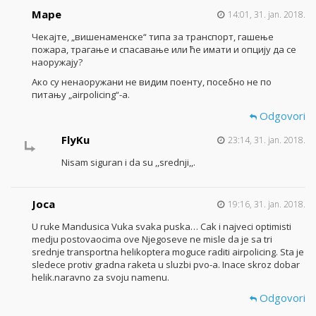
Маре
14:01, 31. jan. 2018.
Чекајте, „вишенаменске“ типа за транспорт, гашење
пожара, трагање и спасавање или ће имати и опцију да се
наоружају?
Ако су ненаоружани не видим поенту, посебно не по
питању „airpolicing“-a.
Odgovori
FlyKu
23:14, 31. jan. 2018.
Nisam siguran i da su ,,srednji,,.
Joca
19:16, 31. jan. 2018.
U ruke Mandusica Vuka svaka puska… Cak i najveci optimisti
medju postovaocima ove Njegoseve ne misle da je sa tri
srednje transportna helikoptera moguce raditi airpolicing. Sta je
sledece protiv gradna raketa u sluzbi pvo-a. Inace skroz dobar
helik.naravno za svoju namenu.
Odgovori