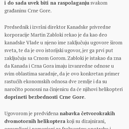
i do sada uvek biti na raspolaganju
svakom
građaninu Crne Gore.
Predsednik i izvršni direktor Kanadske privredne
korporacije Martin Zabloki rekao je da kao deo
kanadske Vlade u njeno ime zaključuju ugovore širom
sveta, te da je ovo istorijski ugovor, jer ga prvi put
zaključuju sa Crnom Gorom. Zabloki je istakao da zna
da Kanada i Crna Gora imaju izvanredne odnose u
svim oblastima saradnje, da je ovo konkretan primer
rastućih ekonomskih odnosa dve zemlje i da su
naročito ponosni na činjenicu da će njihovi helikopteri
doprineti bezbednosti Crne Gore
.
Ugovorom je predviđena
nabavka četvorokrakih
dvomotornih helikoptera
koji su dizajnirani,
opremljeni i namenjeni za frekventnu upotrebu i