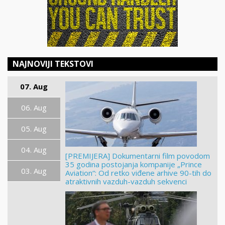
NAJNOVIJI TEKSTOVI
07. Aug
06. Aug
05. Aug
04. Aug
[PREMIJERA] Dokumentarni film povodom
35 godina postojanja kompanije „Prince
03. Aug
Aviation“: Od retko viđene arhive 90-tih do
atraktivnih vazduh-vazduh sekvenci