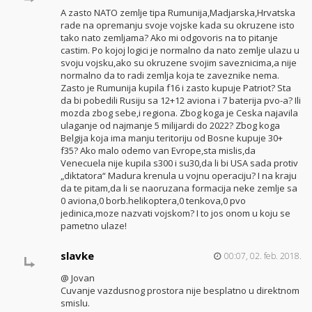
A zasto NATO zemlje tipa Rumunija,Madjarska,Hrvatska
rade na opremanju svoje vojske kada su okruzene isto
tako nato zemljama? Ako mi odgovoris na to pitanje
castim. Po kojoj logici je normalno da nato zemlje ulazu u
svoju vojsku,ako su okruzene svojim saveznicima,a nije
normalno da to radi zemlja koja te zaveznike nema.
Zasto je Rumunija kupila f16 i zasto kupuje Patriot? Sta
da bi pobedili Rusiju sa 12+12 aviona i 7 baterija pvo-a? Ili
mozda zbog sebe,i regiona. Zbog koga je Ceska najavila
ulaganje od najmanje 5 milijardi do 2022? Zbog koga
Belgija koja ima manju teritoriju od Bosne kupuje 30+
f35? Ako malo odemo van Evrope,sta mislis,da
Venecuela nije kupila s300 i su30,da li bi USA sada protiv
„diktatora“ Madura krenula u vojnu operaciju? I na kraju
da te pitam,da li se naoruzana formacija neke zemlje sa
0 aviona,0 borb.helikoptera,0 tenkova,0 pvo
jedinica,moze nazvati vojskom? I to jos onom u koju se
pametno ulaze!
slavke
00:07, 02. feb. 2018.
@ Jovan
Cuvanje vazdusnog prostora nije besplatno u direktnom
smislu.