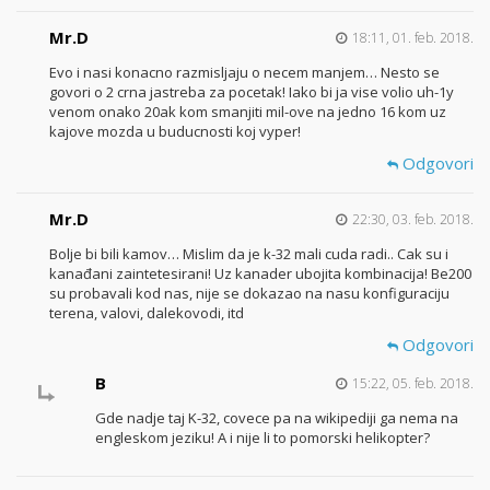
Mr.D
18:11, 01. feb. 2018.
Evo i nasi konacno razmisljaju o necem manjem… Nesto se
govori o 2 crna jastreba za pocetak! Iako bi ja vise volio uh-1y
venom onako 20ak kom smanjiti mil-ove na jedno 16 kom uz
kajove mozda u buducnosti koj vyper!
Odgovori
Mr.D
22:30, 03. feb. 2018.
Bolje bi bili kamov… Mislim da je k-32 mali cuda radi.. Cak su i
kanađani zaintetesirani! Uz kanader ubojita kombinacija! Be200
su probavali kod nas, nije se dokazao na nasu konfiguraciju
terena, valovi, dalekovodi, itd
Odgovori
B
15:22, 05. feb. 2018.
Gde nadje taj K-32, covece pa na wikipediji ga nema na
engleskom jeziku! A i nije li to pomorski helikopter?