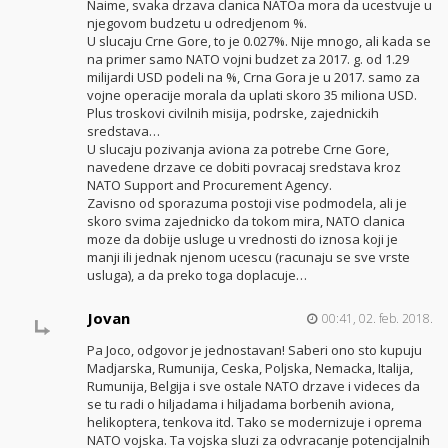
Naime, svaka drzava clanica NATOa mora da ucestvuje u
njegovom budzetu u odredjenom %.
U slucaju Crne Gore, to je 0.027%. Nije mnogo, ali kada se
na primer samo NATO vojni budzet za 2017. g. od 1.29
milijardi USD podeli na %, Crna Gora je u 2017. samo za
vojne operacije morala da uplati skoro 35 miliona USD.
Plus troskovi civilnih misija, podrske, zajednickih
sredstava…
U slucaju pozivanja aviona za potrebe Crne Gore,
navedene drzave ce dobiti povracaj sredstava kroz
NATO Support and Procurement Agency.
Zavisno od sporazuma postoji vise podmodela, ali je
skoro svima zajednicko da tokom mira, NATO clanica
moze da dobije usluge u vrednosti do iznosa koji je
manji ili jednak njenom ucescu (racunaju se sve vrste
usluga), a da preko toga doplacuje…
Jovan
00:41, 02. feb. 2018.
Pa Joco, odgovor je jednostavan! Saberi ono sto kupuju
Madjarska, Rumunija, Ceska, Poljska, Nemacka, Italija,
Rumunija, Belgija i sve ostale NATO drzave i videces da
se tu radi o hiljadama i hiljadama borbenih aviona,
helikoptera, tenkova itd. Tako se modernizuje i oprema
NATO vojska. Ta vojska sluzi za odvracanje potencijalnih