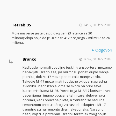
Tetreb 95
14:32, 01. feb. 2018.
Moje misljenje jeste da po ovoj ceni (3 letelice za 30
miliona)Srbija bolje da je uzela tri 412-tice,nego 2 mil mi17 za 26
miliona.
Odgovori
Branko
16:42, 01. feb. 2018.
Kad budemo imali dovoljno teskih transportera, mozemo
nabavljati i srednjase, pa oni mogu poneti duplo manje
putnika, dok Mi-17 moze poneti cak i manje vozilo.
Takodje Mi-17 moze imati i dodatne oklope, naprednu
avioniku i naoruzanje, cime se skoro pa priblizava
karakteristikama Mi-35. Pored toga Mi-8/17 koristimo vec
decenijama i imamo obucene tehnicare, delove i svu
opremu, kao i obucene pilote, a trenutno se radi i na
remontnom centru u Srbiji za ruske helikoptere Mi-17,
trenutno su na remontu dva makedonska. Naravno,
nasoj vojsci je potreban i srednji teretnjak zbog boljih