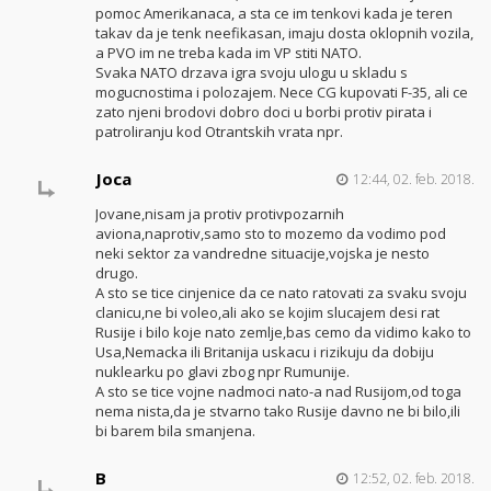
pomoc Amerikanaca, a sta ce im tenkovi kada je teren
takav da je tenk neefikasan, imaju dosta oklopnih vozila,
a PVO im ne treba kada im VP stiti NATO.
Svaka NATO drzava igra svoju ulogu u skladu s
mogucnostima i polozajem. Nece CG kupovati F-35, ali ce
zato njeni brodovi dobro doci u borbi protiv pirata i
patroliranju kod Otrantskih vrata npr.
Joca
12:44, 02. feb. 2018.
Jovane,nisam ja protiv protivpozarnih
aviona,naprotiv,samo sto to mozemo da vodimo pod
neki sektor za vandredne situacije,vojska je nesto
drugo.
A sto se tice cinjenice da ce nato ratovati za svaku svoju
clanicu,ne bi voleo,ali ako se kojim slucajem desi rat
Rusije i bilo koje nato zemlje,bas cemo da vidimo kako to
Usa,Nemacka ili Britanija uskacu i rizikuju da dobiju
nuklearku po glavi zbog npr Rumunije.
A sto se tice vojne nadmoci nato-a nad Rusijom,od toga
nema nista,da je stvarno tako Rusije davno ne bi bilo,ili
bi barem bila smanjena.
B
12:52, 02. feb. 2018.