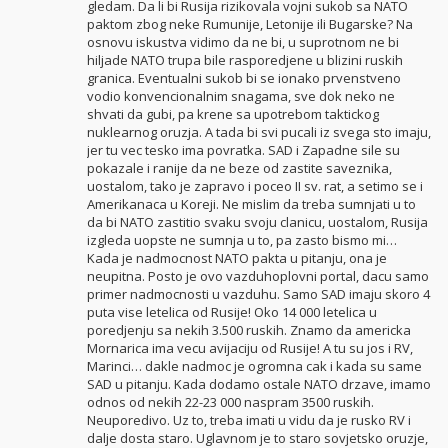
gledam. Da li bi Rusija rizikovala vojni sukob sa NATO
paktom zbog neke Rumunije, Letonije ili Bugarske? Na
osnovu iskustva vidimo da ne bi, u suprotnom ne bi
hiljade NATO trupa bile rasporedjene u blizini ruskih
granica. Eventualni sukob bi se ionako prvenstveno
vodio konvencionalnim snagama, sve dok neko ne
shvati da gubi, pa krene sa upotrebom taktickog
nuklearnog oruzja. A tada bi svi pucali iz svega sto imaju,
jer tu vec tesko ima povratka. SAD i Zapadne sile su
pokazale i ranije da ne beze od zastite saveznika,
uostalom, tako je zapravo i poceo II sv. rat, a setimo se i
Amerikanaca u Koreji. Ne mislim da treba sumnjati u to
da bi NATO zastitio svaku svoju clanicu, uostalom, Rusija
izgleda uopste ne sumnja u to, pa zasto bismo mi…
Kada je nadmocnost NATO pakta u pitanju, ona je
neupitna. Posto je ovo vazduhoplovni portal, dacu samo
primer nadmocnosti u vazduhu. Samo SAD imaju skoro 4
puta vise letelica od Rusije! Oko 14 000 letelica u
poredjenju sa nekih 3.500 ruskih. Znamo da americka
Mornarica ima vecu avijaciju od Rusije! A tu su jos i RV,
Marinci… dakle nadmoc je ogromna cak i kada su same
SAD u pitanju. Kada dodamo ostale NATO drzave, imamo
odnos od nekih 22-23 000 naspram 3500 ruskih.
Neuporedivo. Uz to, treba imati u vidu da je rusko RV i
dalje dosta staro. Uglavnom je to staro sovjetsko oruzje,