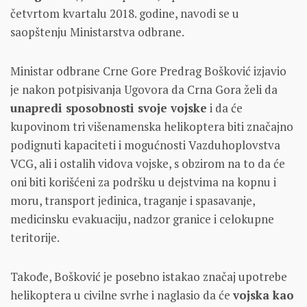
četvrtom kvartalu 2018. godine, navodi se u
saopštenju Ministarstva odbrane.
Ministar odbrane Crne Gore Predrag Bošković izjavio
je nakon potpisivanja Ugovora da Crna Gora želi da
unapredi sposobnosti svoje vojske
i da će
kupovinom tri višenamenska helikoptera biti značajno
podignuti kapaciteti i mogućnosti Vazduhoplovstva
VCG, ali i ostalih vidova vojske, s obzirom na to da će
oni biti korišćeni za podršku u dejstvima na kopnu i
moru, transport jedinica, traganje i spasavanje,
medicinsku evakuaciju, nadzor granice i celokupne
teritorije.
Takođe, Bošković je posebno istakao značaj upotrebe
helikoptera u civilne svrhe i naglasio da će
vojska kao