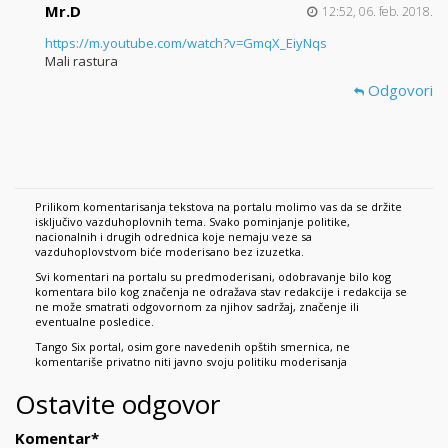
Mr.D
12:52, 06. feb. 2018.
https://m.youtube.com/watch?v=GmqX_EiyNqs
Mali rastura
Odgovori
Prilikom komentarisanja tekstova na portalu molimo vas da se držite
isključivo vazduhoplovnih tema. Svako pominjanje politike,
nacionalnih i drugih odrednica koje nemaju veze sa
vazduhoplovstvom biće moderisano bez izuzetka.
Svi komentari na portalu su predmoderisani, odobravanje bilo kog
komentara bilo kog značenja ne odražava stav redakcije i redakcija se
ne može smatrati odgovornom za njihov sadržaj, značenje ili
eventualne posledice.
Tango Six portal, osim gore navedenih opštih smernica, ne
komentariše privatno niti javno svoju politiku moderisanja
Ostavite odgovor
Komentar
*