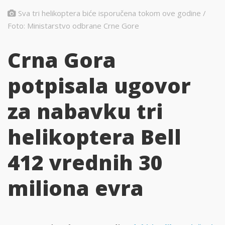
Sva tri helikoptera biće isporučena tokom ove godine /
Foto: Ministarstvo odbrane Crne Gore
Crna Gora
potpisala ugovor
za nabavku tri
helikoptera Bell
412 vrednih 30
miliona evra