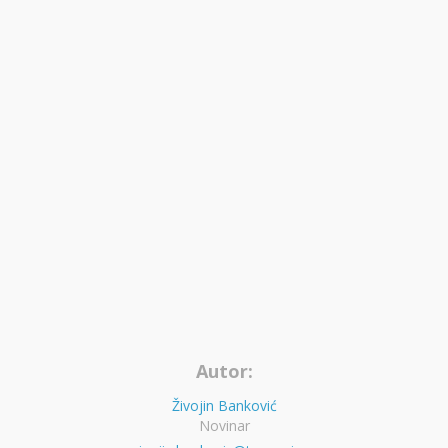
Autor:
Živojin Banković
Novinar