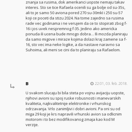
znanja sa rusima, dok amerikanci uopste nemaju takav
interes. Sto se tice Rafaela ocenili su ga bolje od su-35s,
ali to je samo 50 aviona pored 270 su-30mkI i 250 su-57
koji ce poceti da stizu 2024. Na tome zajedno sa rusima
rade vec godinama i ne verujem da ce to stopirati zbog f-
16 i jos uvek nespremnog f-35. Jedino ako americka
ponuda ili ucena bude mnogo dobra… Ili mozda planiraju
da samo migove i miraze kojima dolazi kraj zamene sa f-
16, sto vec ima neke logike, a da nastave naravno sa
Suhoima, ali meni se cini da to planiraju sa Rafaelom.
B
22:01, 03. feb. 2018.
U svakom slucaju bi bila steta po vojnu avijaciju uopste,
njihovi avioni su spoj ruske robusnosti i manevarskih
kvaliteta, najkvalitetnije elektronike i vrhunskog
odrzavanja. Vrlo zanimljivi i dobri avioni. Pa oni su od
miga 29 koji je krs napravili vrhunski avion sa odlicnim
motorom i to bez modifikovanog zmaja kao kod M
verzije.