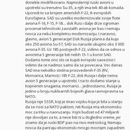
donekle modifikovano. Najmoderniji ruski avioni u
upotrebi su trenutno Su-35, a njih ima tek 40-ak komada.
Uporedi to sa brojem americkih F-22, ili evropskih
Eurofajtera. SAD su uveliko modernizovale svoje flote
aviona F-16, F-15, F-18… dok Rusi i dalje drze ogroman
procenat tehnoloski zaostalih aviona jer bas i nemaju
novca za neku kompletnu modernizaciju. I naravno,
glavno, avion 5 generacije! Dok Rusija planira da kupi
oko 250 aviona Su-57, SAD su narucile ukupno oko 3 000
aviona F-35. Uz 185 postojecih F-22, vidimo da ce odnos u
avionima 5 generacije biti nekih 15-1 u korist SAD.
Dodamo tome ono sto ce kupiti evropski saveznici i
vidimo da ce nadmoc samo da se povecava. Vec danas
SAD ima nekoliko stotina proizvedenih F-35 (RV,
Mornarica, Marinci) i 185 F-22, dok Rusija i dalje nema
avion 5 generacije u upotrebi. I na to dodamo stanje u
kopnenim snagama, mornarici… jednostavno, Rusija je
jedino u broju nuklearnih bojevih glava ravnopravna sa
NATO.
Rusija nije SSSR, koji je imao vojsku koja je bila u stanju
da se nosi sa NATO paktom, niti Rusija ima ekonomsku
moc za trku u naoruzanju. Vojni budzet od 47 milijardi
nije dovoljan za to, a nece biti ni u dogledno vreme, jer
znamo da je ruski BDP pao na nivo meksickog. Nemaju
novca da pariraju ekonomski mnogo mocnijim zapadnim