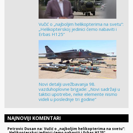
Vučić o „najboljim helikopterima na svetu“:
„Helikopterskoj jedinici ćemo nabaviti i
Erbas H125“
Novi detalji uvežbavanja 98.
vazduhoplovne brigade: „Novi sadržaji u
taktici upotrebe, neke elemente nismo
videli u poslednje tri godine“
NAJNOVIJI KOMENTARI
Petrovic Dusan na: Vučić o „najboljim helikopterima na svetu“:
„Helikopterskoj jedinici ćemo nabaviti i Erbas H125“