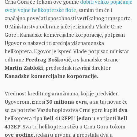
Crna Gora će tokom ove godine
dobiti veliko pojačanje
svoje vojne helikopterske flote
, samim tim će i
značajno povećati sposobnosti vertikalnog transporta.
U Ministarstvu odbrane juče je, između Vlade Crne
Gore i Kanadske komercijalne korporacije, potpisan
Ugovor o nabavci tri srednja višenamenska
helikoptera. Ugovor je ispred Vlade potpisao ministar
odbrane
Predrag Bošković
, a s kanadske strane
Martin Zabloki
, predsednik i izvršni direktor
Kanadske komercijalne korporacije.
Vrednost kreditnog aranžmana, koji je predviđen
Ugovorom, iznosi
30 miliona evra
, a za taj novac će
se za potrebe Vazduhoplovstva Crne gore kupiti
dva
helikoptera tipa
Bell 412EPI
i
jedan
u varijanti
Bell
412EP
. Sva tri helikoptera stižu u Crnu Goru tokom
ove godine
, jedan u prvom, a preostala dva u