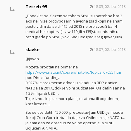
Tetreb 95
18:05, 02. feb. 2018.
„Donekle“ se slazem sa tobom.Srbiji su potrebna bar 2
ako ne i vise protivpozarnih aviona (sad kojih ne znam
posto vidim da se cl-415 od 2015 ne proizvodi)i bar 4
medical helikoptera(ili aw 119 ,ili h135)stacioniranih u
cetiri grada po Srbiji(Novi Sad,Beograd,Kragujevac,Nis).
slavke
18:07, 02. feb. 2018.
@Jovan
Mozete procitati na primer na
https://www.nato.int/cps/en/natohq/topics_67655.htm
pod Direct funding…
0.027% je srazmeran odnos u skladu sa BDP clanice
NATOa za 2017., dok je vojni budzet NATOa definisan na
1.29 milijardi USD…
To je iznos koji se mora platiti, u ratama ili odjednom,
kroz kredite…
Sto se tice datih 450.000, pretpostavljam USD, je mozda
% koji Crna Gora treba da daje za Civilne misije NATOa…
Ja sam dao za obracun za vojne operacije, a tu su
ukljuceni AP, MTA…