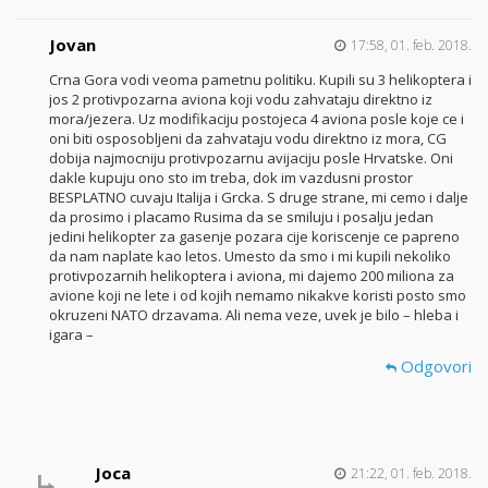
Jovan
17:58, 01. feb. 2018.
Crna Gora vodi veoma pametnu politiku. Kupili su 3 helikoptera i
jos 2 protivpozarna aviona koji vodu zahvataju direktno iz
mora/jezera. Uz modifikaciju postojeca 4 aviona posle koje ce i
oni biti osposobljeni da zahvataju vodu direktno iz mora, CG
dobija najmocniju protivpozarnu avijaciju posle Hrvatske. Oni
dakle kupuju ono sto im treba, dok im vazdusni prostor
BESPLATNO cuvaju Italija i Grcka. S druge strane, mi cemo i dalje
da prosimo i placamo Rusima da se smiluju i posalju jedan
jedini helikopter za gasenje pozara cije koriscenje ce papreno
da nam naplate kao letos. Umesto da smo i mi kupili nekoliko
protivpozarnih helikoptera i aviona, mi dajemo 200 miliona za
avione koji ne lete i od kojih nemamo nikakve koristi posto smo
okruzeni NATO drzavama. Ali nema veze, uvek je bilo – hleba i
igara –
Odgovori
Joca
21:22, 01. feb. 2018.