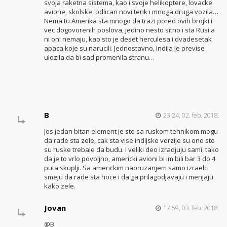
svoja raketna sistema, kao i svoje helikoptere, lovacke
avione, skolske, odlican novi tenk i mnoga druga vozila…
Nema tu Amerika sta mnogo da trazi pored ovih brojki i
vec dogovorenih poslova, jedino nesto sitno i sta Rusi a
ni oni nemaju, kao sto je deset herculesa i dvadesetak
apaca koje su narucili. Jednostavno, Indija je previse
ulozila da bi sad promenila stranu…
B
23:24, 02. feb. 2018.
Jos jedan bitan element je sto sa ruskom tehnikom mogu
da rade sta zele, cak sta vise indijske verzije su ono sto
su ruske trebale da budu. I veliki deo izradjuju sami, tako
da je to vrlo povoljno, americki avioni bi im bili bar 3 do 4
puta skuplji. Sa americkim naoruzanjem samo izraelci
smeju da rade sta hoce i da ga prilagodjavaju i menjaju
kako zele.
Jovan
17:59, 03. feb. 2018.
@B