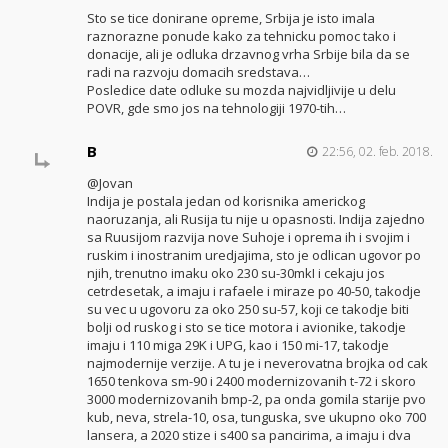
Sto se tice donirane opreme, Srbija je isto imala
raznorazne ponude kako za tehnicku pomoc tako i
donacije, ali je odluka drzavnog vrha Srbije bila da se
radi na razvoju domacih sredstava…
Posledice date odluke su mozda najvidljivije u delu
POVR, gde smo jos na tehnologiji 1970-tih…
B
22:56, 02. feb. 2018.
@Jovan
Indija je postala jedan od korisnika americkog
naoruzanja, ali Rusija tu nije u opasnosti. Indija zajedno
sa Ruusijom razvija nove Suhoje i oprema ih i svojim i
ruskim i inostranim uredjajima, sto je odlican ugovor po
njih, trenutno imaku oko 230 su-30mkI i cekaju jos
cetrdesetak, a imaju i rafaele i miraze po 40-50, takodje
su vec u ugovoru za oko 250 su-57, koji ce takodje biti
bolji od ruskog i sto se tice motora i avionike, takodje
imaju i 110 miga 29K i UPG, kao i 150 mi-17, takodje
najmodernije verzije. A tu je i neverovatna brojka od cak
1650 tenkova sm-90 i 2400 modernizovanih t-72 i skoro
3000 modernizovanih bmp-2, pa onda gomila starije pvo
kub, neva, strela-10, osa, tunguska, sve ukupno oko 700
lansera, a 2020 stize i s400 sa pancirima, a imaju i dva