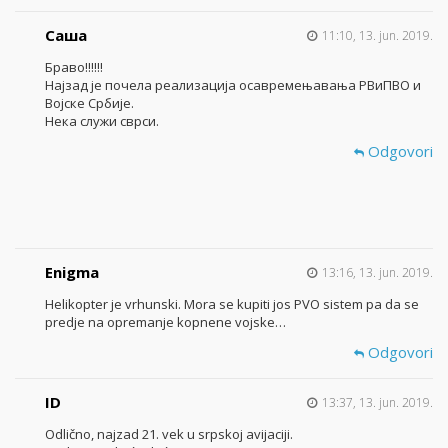
Саша
11:10, 13. jun. 2019.
Браво!!!!!!
Најзад је почела реализација осавремењавања РВиПВО и
Војске Србије.
Нека служи сврси.
Odgovori
Enigma
13:16, 13. jun. 2019.
Helikopter je vrhunski. Mora se kupiti jos PVO sistem pa da se
predje na opremanje kopnene vojske…
Odgovori
ID
13:37, 13. jun. 2019.
Odlično, najzad 21. vek u srpskoj avijaciji.