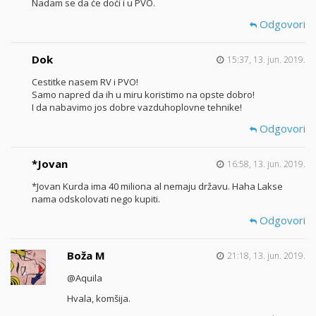
Nadam se da će doći i u PVO.
Odgovori
Dok
15:37, 13. jun. 2019.
Cestitke nasem RV i PVO!
Samo napred da ih u miru koristimo na opste dobro!
I da nabavimo jos dobre vazduhoplovne tehnike!
Odgovori
*Jovan
16:58, 13. jun. 2019.
*Jovan Kurda ima 40 miliona al nemaju državu. Haha Lakse
nama odskolovati nego kupiti.
Odgovori
Boža M
21:18, 13. jun. 2019.
@Aquila
Hvala, komšija.