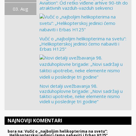
Aviation“: Od retko viđene arhive 90-tih do
atraktivnih vazduh-vazduh sekvenci
03. Aug
Vučić o „najboljim helikopterima na svetu“:
„Helikopterskoj jedinici ćemo nabaviti i
Erbas H125“
Novi detalji uvežbavanja 98.
vazduhoplovne brigade: „Novi sadržaji u
taktici upotrebe, neke elemente nismo
videli u poslednje tri godine“
NAJNOVIJI KOMENTARI
bora na: Vučić o „najboljim helikopterima na svetu“:
„Helikopterskoj jedinici ćemo nabaviti i Erbas H125“