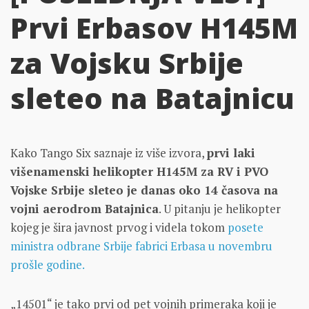
Prvi Erbasov H145M
za Vojsku Srbije
sleteo na Batajnicu
Kako Tango Six saznaje iz više izvora,
prvi laki
višenamenski helikopter H145M za RV i PVO
Vojske Srbije sleteo je danas oko 14 časova na
vojni aerodrom Batajnica
. U pitanju je helikopter
kojeg je šira javnost prvog i videla tokom
posete
ministra odbrane Srbije fabrici Erbasa u novembru
prošle godine.
„14501“ je tako prvi od pet vojnih primeraka koji je