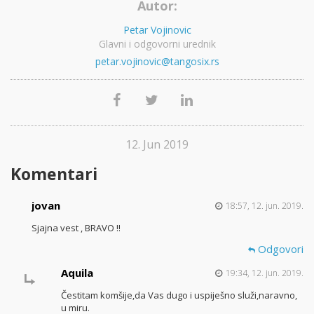
Autor:
Petar Vojinovic
Glavni i odgovorni urednik
petar.vojinovic@tangosix.rs
12. Jun 2019
Komentari
jovan
18:57, 12. jun. 2019.
Sjajna vest , BRAVO !!
Odgovori
Aquila
19:34, 12. jun. 2019.
Čestitam komšije,da Vas dugo i uspiješno služi,naravno,
u miru.