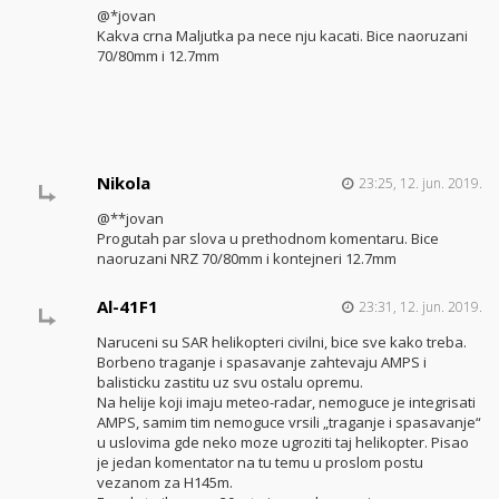
@*jovan
Kakva crna Maljutka pa nece nju kacati. Bice naoruzani
70/80mm i 12.7mm
Nikola
23:25, 12. jun. 2019.
@**jovan
Progutah par slova u prethodnom komentaru. Bice
naoruzani NRZ 70/80mm i kontejneri 12.7mm
Al-41F1
23:31, 12. jun. 2019.
Naruceni su SAR helikopteri civilni, bice sve kako treba.
Borbeno traganje i spasavanje zahtevaju AMPS i
balisticku zastitu uz svu ostalu opremu.
Na helije koji imaju meteo-radar, nemoguce je integrisati
AMPS, samim tim nemoguce vrsili „traganje i spasavanje“
u uslovima gde neko moze ugroziti taj helikopter. Pisao
je jedan komentator na tu temu u proslom postu
vezanom za H145m.