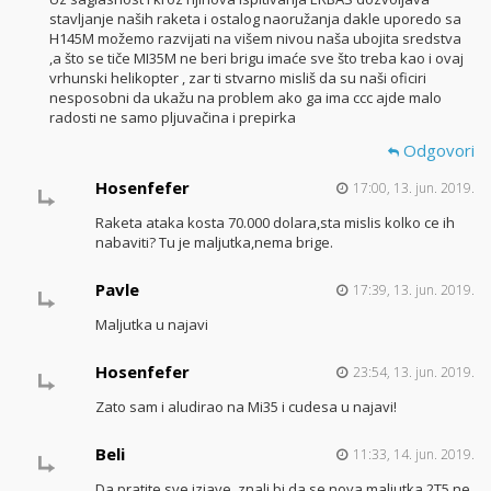
stavljanje naših raketa i ostalog naoružanja dakle uporedo sa
H145M možemo razvijati na višem nivou naša ubojita sredstva
,a što se tiče MI35M ne beri brigu imaće sve što treba kao i ovaj
vrhunski helikopter , zar ti stvarno misliš da su naši oficiri
nesposobni da ukažu na problem ako ga ima ccc ajde malo
radosti ne samo pljuvačina i prepirka
Odgovori
Hosenfefer
17:00, 13. jun. 2019.
Raketa ataka kosta 70.000 dolara,sta mislis kolko ce ih
nabaviti? Tu je maljutka,nema brige.
Pavle
17:39, 13. jun. 2019.
Maljutka u najavi
Hosenfefer
23:54, 13. jun. 2019.
Zato sam i aludirao na Mi35 i cudesa u najavi!
Beli
11:33, 14. jun. 2019.
Da pratite sve izjave, znali bi da se nova maljutka 2T5 ne