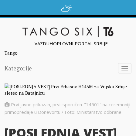
VAZDUHOPLOVNI PORTAL SRBIJE
Tango
Kategorije
Togg
navig
Prvi javno prikazan, prvi isporučen. "14501" na ceremoniji
primopredaje u Donevortu / Foto: Ministarstvo odbrane
[POSLEDNJA VEST]