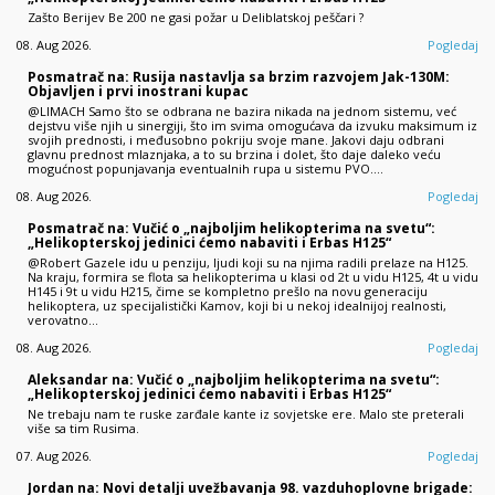
Zašto Berijev Be 200 ne gasi požar u Deliblatskoj peščari ?
08. Aug 2026.
Pogledaj
Posmatrač na: Rusija nastavlja sa brzim razvojem Jak-130M:
Objavljen i prvi inostrani kupac
@LIMACH Samo što se odbrana ne bazira nikada na jednom sistemu, već
dejstvu više njih u sinergiji, što im svima omogućava da izvuku maksimum iz
svojih prednosti, i međusobno pokriju svoje mane. Jakovi daju odbrani
glavnu prednost mlaznjaka, a to su brzina i dolet, što daje daleko veću
mogućnost popunjavanja eventualnih rupa u sistemu PVO.…
08. Aug 2026.
Pogledaj
Posmatrač na: Vučić o „najboljim helikopterima na svetu“:
„Helikopterskoj jedinici ćemo nabaviti i Erbas H125“
@Robert Gazele idu u penziju, ljudi koji su na njima radili prelaze na H125.
Na kraju, formira se flota sa helikopterima u klasi od 2t u vidu H125, 4t u vidu
H145 i 9t u vidu H215, čime se kompletno prešlo na novu generaciju
helikoptera, uz specijalistički Kamov, koji bi u nekoj idealnijoj realnosti,
verovatno…
08. Aug 2026.
Pogledaj
Aleksandar na: Vučić o „najboljim helikopterima na svetu“:
„Helikopterskoj jedinici ćemo nabaviti i Erbas H125“
Ne trebaju nam te ruske zarđale kante iz sovjetske ere. Malo ste preterali
više sa tim Rusima.
07. Aug 2026.
Pogledaj
Jordan na: Novi detalji uvežbavanja 98. vazduhoplovne brigade: