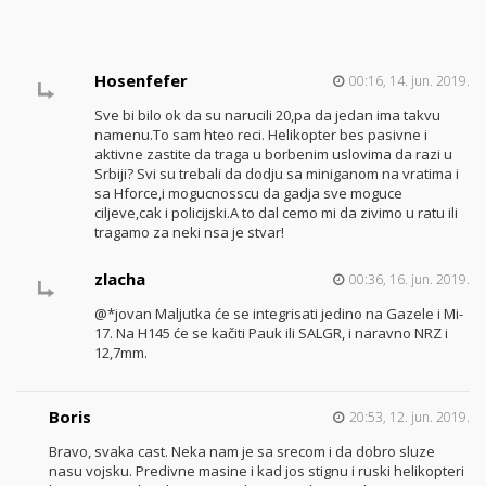
Hosenfefer
00:16, 14. jun. 2019.
Sve bi bilo ok da su narucili 20,pa da jedan ima takvu
namenu.To sam hteo reci. Helikopter bes pasivne i
aktivne zastite da traga u borbenim uslovima da razi u
Srbiji? Svi su trebali da dodju sa miniganom na vratima i
sa Hforce,i mogucnosscu da gadja sve moguce
ciljeve,cak i policijski.A to dal cemo mi da zivimo u ratu ili
tragamo za neki nsa je stvar!
zlacha
00:36, 16. jun. 2019.
@*jovan Maljutka će se integrisati jedino na Gazele i Mi-
17. Na H145 će se kačiti Pauk ili SALGR, i naravno NRZ i
12,7mm.
Boris
20:53, 12. jun. 2019.
Bravo, svaka cast. Neka nam je sa srecom i da dobro sluze
nasu vojsku. Predivne masine i kad jos stignu i ruski helikopteri