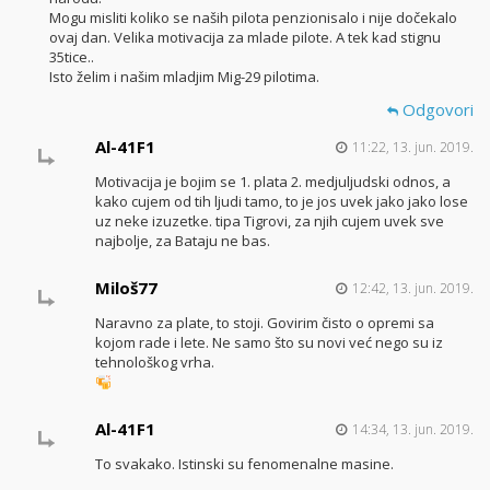
Mogu misliti koliko se naših pilota penzionisalo i nije dočekalo
ovaj dan. Velika motivacija za mlade pilote. A tek kad stignu
35tice..
Isto želim i našim mladjim Mig-29 pilotima.
Odgovori
Al-41F1
11:22, 13. jun. 2019.
Motivacija je bojim se 1. plata 2. medjuljudski odnos, a
kako cujem od tih ljudi tamo, to je jos uvek jako jako lose
uz neke izuzetke. tipa Tigrovi, za njih cujem uvek sve
najbolje, za Bataju ne bas.
Miloš77
12:42, 13. jun. 2019.
Naravno za plate, to stoji. Govirim čisto o opremi sa
kojom rade i lete. Ne samo što su novi već nego su iz
tehnološkog vrha.
Al-41F1
14:34, 13. jun. 2019.
To svakako. Istinski su fenomenalne masine.