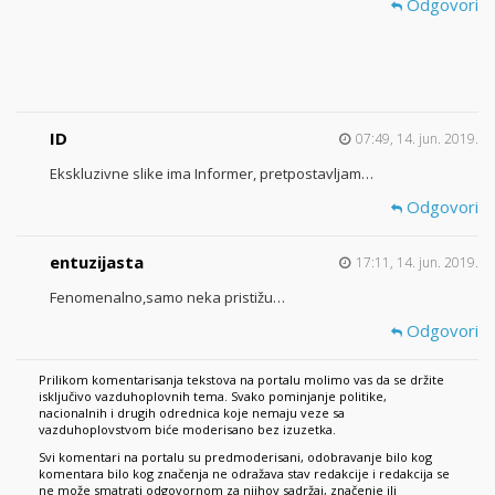
Odgovori
ID
07:49, 14. jun. 2019.
Ekskluzivne slike ima Informer, pretpostavljam…
Odgovori
entuzijasta
17:11, 14. jun. 2019.
Fenomenalno,samo neka pristižu…
Odgovori
Prilikom komentarisanja tekstova na portalu molimo vas da se držite
isključivo vazduhoplovnih tema. Svako pominjanje politike,
nacionalnih i drugih odrednica koje nemaju veze sa
vazduhoplovstvom biće moderisano bez izuzetka.
Svi komentari na portalu su predmoderisani, odobravanje bilo kog
komentara bilo kog značenja ne odražava stav redakcije i redakcija se
ne može smatrati odgovornom za njihov sadržaj, značenje ili