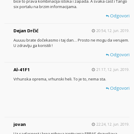
bice to prava kombinacija istoka i zapada. A svaka cast i Tango
six portalu na brzim informacijama.
Odgovori
Dejan Drčić
20:54, 12. jun. 2019.
Auuuu brate dočekasmo i taj dan… Prosto ne mogu da verujem.
U zdravlju ga koristili !
Odgovori
Al-41F1
21:17, 12. jun. 2019.
Vrhunska oprema, vrhunski heli. To je to, nema sta.
Odgovori
jovan
22:24, 12. jun. 2019.
Uz saglasnost i kroz njihova ispitivanja ERBAS dozvoljava