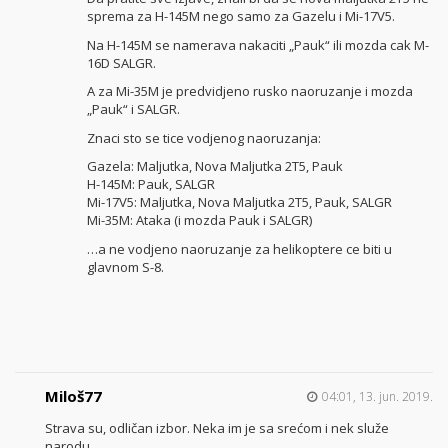
sprema za H-145M nego samo za Gazelu i Mi-17V5.
Na H-145M se namerava nakaciti „Pauk“ ili mozda cak M-
16D SALGR.
A za Mi-35M je predvidjeno rusko naoruzanje i mozda
„Pauk“ i SALGR.
Znaci sto se tice vodjenog naoruzanja:
Gazela: Maljutka, Nova Maljutka 2T5, Pauk
H-145M: Pauk, SALGR
Mi-17V5: Maljutka, Nova Maljutka 2T5, Pauk, SALGR
Mi-35M: Ataka (i mozda Pauk i SALGR)
…a ne vodjeno naoruzanje za helikoptere ce biti u
glavnom S-8.
Miloš77
04:01, 13. jun. 2019.
Strava su, odličan izbor. Neka im je sa srećom i nek služe
narodu.