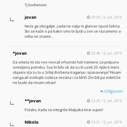
Tj borbenom
jovan
20:25, 12. jun. 2019.
Neće ga obogaljiti ,sada ne valja ni glancer ispod čekića
što se kaže o pa kakvi smo to ljudi u sve se razumemo a
ništa ne znamo .
*jovan
20:49, 12. jun. 2019.
Da smeta mi sto nov novcat vrhunski heli namene za potpuno
izmisljenu potrebu. Sve bi bilo ok da su ih uzeli 20. Ajde ti meni
objasni sta su to u Srbiji Borbena traganja i spasavanja? Nisam
vanga,ali ocekujte cudesa vezana i za Mi35.Zivi bili pa videli.Da
ne bude da nisam rekao!
Odgovori
**jovan
22:35, 12. jun. 2019.
Polako, kada se integriše Maljutka bice super!
Nikola
23:21, 12. jun. 2019.