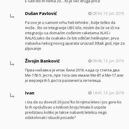
E sad sto ih nema 20….to je vec druga prica
Dušan Pavlović
08:54, 13. jun. 2019.
Pa ovo je u samom vrhu heli tehnike , bolje teško da
može.. što se integracije UBS tiče, mislim da će se ići na
integraciju sa domaćim vođenim raketama ALAS i
RALAS,tako da svakako će biti odličan helikopter, prva
nabavka nekog novog aparata unazad 30tak god, nije za
pljuvanje
Živojin Banković
09:08, 13. jun. 2019.
Прва набавка је ипак била 2016. када су стигла два
Ми-17В-5. Јесте, пре тога смо имали Ми-8Т и Ми-17 али
је верзија В-5 доста различита летелица.
Ivan
14:47, 13. jun. 2019.
i sta da su dovezli 20 juce?ko bi njima leteo i jos gore ko
bi ih opsluživao u tolikom broju?imate li uopste
predstavu koliko je lakse nabaviti letelicu nego
odskolovati i obuciti posade?