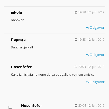
nikola
19:38, 12. jun. 2019.
napokon
Odgovori
Перица
19:38, 12. jun. 2019.
Заиста сјајна!!
Odgovori
Hosenfefer
20:03, 12. jun. 2019.
Kako izmisljaju namene da ga obogalje u vojnom smislu.
Odgovori
Hosenfefer
20:04, 12. jun. 2019.