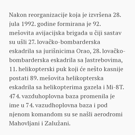
Nakon reorganizacije koja je izvršena 28.
jula 1992. godine formirana je 92.
mešovita avijacijska brigada u čiji sastav
su ušli 27. lovačko-bombarderska
eskadrila sa jurišnicima Orao, 28. lovačko-
bombarderska eskadrila sa Jastrebovima,
11. helikopterski puk koji će nešto kasnije
postati 89. mešovita helikopterska
eskadrila sa helikopterima gazela i Mi-8T.
474. vazduhoplovna baza promenila je
ime u 74. vazudhoplovna baza i pod
njenom komandom su se našli aerodromi
Mahovljani i Zalužani.