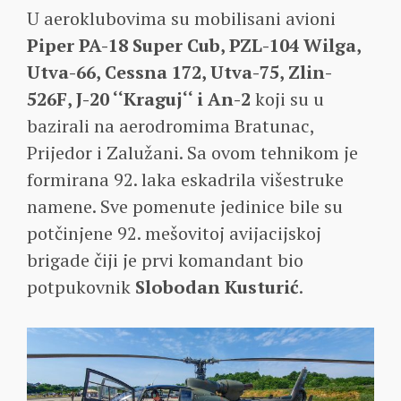
U aeroklubovima su mobilisani avioni
Piper PA-18 Super Cub, PZL-104 Wilga,
Utva-66, Cessna 172, Utva-75, Zlin-
526F, J-20 ‘‘Kraguj‘‘ i An-2
koji su u
bazirali na aerodromima Bratunac,
Prijedor i Zalužani. Sa ovom tehnikom je
formirana 92. laka eskadrila višestruke
namene. Sve pomenute jedinice bile su
potčinjene 92. mešovitoj avijacijskoj
brigade čiji je prvi komandant bio
potpukovnik
Slobodan Kusturić
.