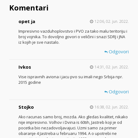
Komentari
opet ja
12:06, 02. jun. 2022.
Impresivno vazduhoplovstvo i PVO za tako malu teritoriju i
broj vojnika. To dovoljno govori o veličini i snazi SDRJ i JNA
iz kojih je sve nastalo.
Odgovori
Ivkos
14:31, 02. jun. 2022.
Vise ispravnih aviona i jacu pvo su imali nego Srbija npr.
2015 godine
Odgovori
Stojko
16:38, 02. jun. 2022.
Ako racunas samo broj, mozda. Ako gledas kvalitet, nikako
nije impresivno. Volhov i Dvina is 60tih, Jastreb koji je od
pocetka bio nezadovoljavajuci. Uzmi samo za primer
obaranje 4 Jastreba u februaru 1994. A o upotrebi ne