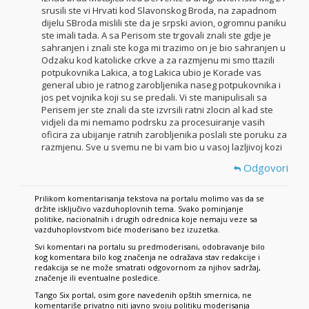
srusili ste vi Hrvati kod Slavonskog Broda, na zapadnom
dijelu SBroda mislili ste da je srpski avion, ogromnu paniku
ste imali tada. A sa Perisom ste trgovali znali ste gdje je
sahranjen i znali ste koga mi trazimo on je bio sahranjen u
Odzaku kod katolicke crkve a za razmjenu mi smo ttazili
potpukovnika Lakica, a tog Lakica ubio je Korade vas
general ubio je ratnog zarobljenika naseg potpukovnika i
jos pet vojnika koji su se predali. Vi ste manipulisali sa
Perisem jer ste znali da ste izvrsili ratni zlocin al kad ste
vidjeli da mi nemamo podrsku za procesuiranje vasih
oficira za ubijanje ratnih zarobljenika poslali ste poruku za
razmjenu. Sve u svemu ne bi vam bio u vasoj lazljivoj kozi
Odgovori
Prilikom komentarisanja tekstova na portalu molimo vas da se
držite isključivo vazduhoplovnih tema. Svako pominjanje
politike, nacionalnih i drugih odrednica koje nemaju veze sa
vazduhoplovstvom biće moderisano bez izuzetka.
Svi komentari na portalu su predmoderisani, odobravanje bilo
kog komentara bilo kog značenja ne odražava stav redakcije i
redakcija se ne može smatrati odgovornom za njihov sadržaj,
značenje ili eventualne posledice.
Tango Six portal, osim gore navedenih opštih smernica, ne
komentariše privatno niti javno svoju politiku moderisanja