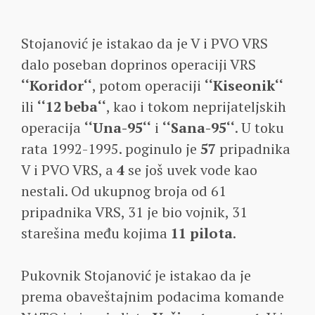
Stojanović je istakao da je V i PVO VRS
dalo poseban doprinos operaciji VRS
‘‘Koridor‘‘
, potom operaciji
‘‘Kiseonik‘‘
ili
‘‘12 beba‘‘
, kao i tokom neprijateljskih
operacija
‘‘Una-95‘‘
i
‘‘Sana-95‘‘
. U toku
rata 1992-1995. poginulo je
57
pripadnika
V i PVO VRS, a
4
se još uvek vode kao
nestali. Od ukupnog broja od 61
pripadnika VRS, 31 je bio vojnik, 31
starešina među kojima
11 pilota
.
Pukovnik Stojanović je istakao da je
prema obaveštajnim podacima komande