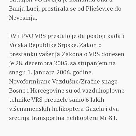
Banja Luci, prostirala se od Plješevice do
Nevesinja.
RV i PVO VRS prestalo je da postoji kada i
Vojska Republike Srpske. Zakon o
prestanku važenja Zakona o VRS donesen
je 28. decembra 2005. sa stupanjem na
snagu 1. januara 2006. godine.
Novoformirane Vazdušne/Zračne snage
Bosne i Hercegovine su od vazduhoplovne
tehnike VRS preuzele samo 6 lakih
višenamenskih helikoptera Gazela i dva
srednja transportna helikoptera Mi-8T.