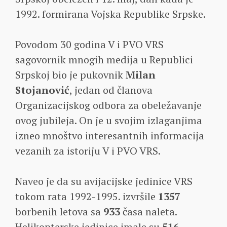
1992. formirana Vojska Republike Srpske.
Povodom 30 godina V i PVO VRS
sagovornik mnogih medija u Republici
Srpskoj bio je pukovnik
Milan
Stojanović
, jedan od članova
Organizacijskog odbora za obeležavanje
ovog jubileja. On je u svojim izlaganjima
izneo mnoštvo interesantnih informacija
vezanih za istoriju V i PVO VRS.
Naveo je da su avijacijske jedinice VRS
tokom rata 1992-1995. izvršile
1357
borbenih letova sa
933
časa naleta.
Helikopterske jedinice imale su
516