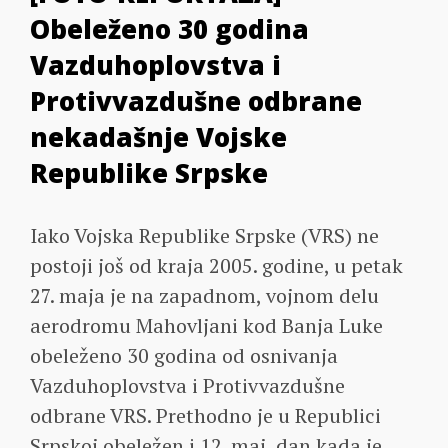
Obeleženo 30 godina
Vazduhoplovstva i
Protivvazdušne odbrane
nekadašnje Vojske
Republike Srpske
Iako Vojska Republike Srpske (VRS) ne
postoji još od kraja 2005. godine, u petak
27. maja je na zapadnom, vojnom delu
aerodromu Mahovljani kod Banja Luke
obeleženo 30 godina od osnivanja
Vazduhoplovstva i Protivvazdušne
odbrane VRS. Prethodno je u Republici
Srpskoj obeležen i 12. maj, dan kada je