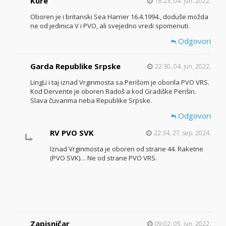
Kure
18:23, 04. jun. 2022.
Oboren je i britanski Sea Harrier 16.4.1994., doduše možda
ne od jedinica V i PVO, ali svejedno vredi spomenuti.
Odgovori
Garda Republike Srpske
22:30, 04. jun. 2022.
LingLi i taj iznad Vrginmosta sa Perišom je oborila PVO VRS.
Kod Dervente je oboren Radoš a kod Gradiške Perišin.
Slava čuvarima neba Republike Srpske.
Odgovori
RV PVO SVK
22:34, 27. sep. 2024.
Iznad Vrginmosta je oboren od strane 44. Raketne
(PVO SVK)… Ne od strane PVO VRS.
Zapisničar
09:02, 05. jun. 2022.