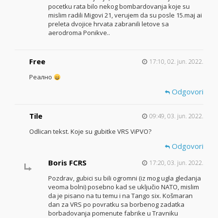
pocetku rata bilo nekog bombardovanja koje su
mislim radili Migovi 21, verujem da su posle 15.maj ai
preleta dvojice hrvata zabranili letove sa
aerodroma Ponikve..
Free
17:10, 02. jun. 2022.
Реално
Odgovori
Tile
09:49, 03. jun. 2022.
Odlican tekst. Koje su gubitke VRS ViPVO?
Odgovori
Boris FCRS
17:20, 03. jun. 2022.
Pozdrav, gubici su bili ogromni (iz mog ugla gledanja
veoma bolni) posebno kad se uključio NATO, mislim
da je pisano na tu temu i na Tango six. Košmaran
dan za VRS po povratku sa borbenog zadatka
borbadovanja pomenute fabrike u Travniku