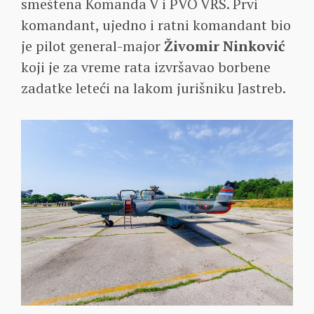
smeštena Komanda V i PVO VRS. Prvi
komandant, ujedno i ratni komandant bio
je pilot general-major
Živomir Ninković
koji je za vreme rata izvršavao borbene
zadatke leteći na lakom jurišniku Jastreb.