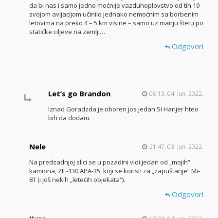
da bi nas i samo jedno moćnije vazduhoplovstvo od tih 19
svojom avijacijom učinilo jednako nemoćnim sa borbenim
letovima na preko 4 – 5 km visine – samo uz manju štetu po
statičke ciljeve na zemlji…
Odgovori
Let’s go Brandon
06:13, 04. jun. 2022.
Iznad Goradzda je oboren jos jedan Si Harijer hteo
bih da dodam.
Nele
21:47, 03. jun. 2022.
Na predzadnjoj slici se u pozadini vidi jedan od „mojih“
kamiona, ZIL-130 APA-35, koji se koristi za „zapuštanje“ Mi-
8T (i još nekih „letećih objekata“).
Odgovori