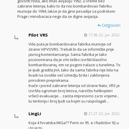
govoriti nista, ako imas avijaciju 1992. u vreme bez
zabrane letenja, kako to da nisi bombardovao fabriku
municije do 1994, lakse je da gine pesadija sa podrskom
Prage i minobacaca nego da se digne avijacija.
Odgovori
Pilot VRS
17:38, 02. jun. 2022.
Više puta je bombardovana fabrika municije od
strane ViPVOVRS. Trebali bi da se informište prije
javnog komentarisanja. Sama fabrika je tako
pozicionirana da je vrlo teško izvršiti klasično
bombardovanej, em se pogoni nalaze u tunelima. To
je ipak gradila JnA, tako da sama fabrika nije bila na
livadi na izvolite već izmedju brda i zaklonjena
prirodnim preprekama.
Inače i pored zabrane letenja od strane Nato, VRS je
izvršila ogroman broj letova, naročito helikopteri
vršeći evakuacije… zaista impresivno za to vrijeme ,
tu teritoriju i broj ljudi sa kojim su raspolagali…
LingLi
21:27, 02. jun. 2022.
Koja 4 hrvatska MiGa?? Peris ov 95. e i Radošov 92.u
i to je to.