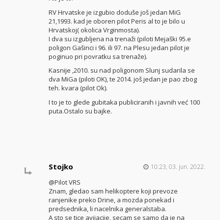
RV Hrvatske je izgubio doduše još jedan MiG
21,1993. kad je oboren pilot Peris al to je bilo u
Hrvatskoj( okolica Vrginmosta).
I dva su izgubljena na trenaži (piloti Mejaški 95.e
poligon Gašinci i 96. ili 97. na Plesu jedan pilot je
poginuo pri povratku sa trenaže).
Kasnije ,2010. su nad poligonom Slunj sudarila se
dva MiGa (piloti OK), te 2014. još jedan je pao zbog
teh. kvara (pilot Ok).
I to je to glede gubitaka publiciranih i javnih već 100
puta.Ostalo su bajke.
Stojko
10:23, 03. jun. 2022.
@Pilot VRS
Znam, gledao sam helikoptere koji prevoze
ranjenike preko Drine, a mozda ponekad i
predsednika, li nacelnika generalstaba.
A sto se tice avijacije, secam se samo da je na