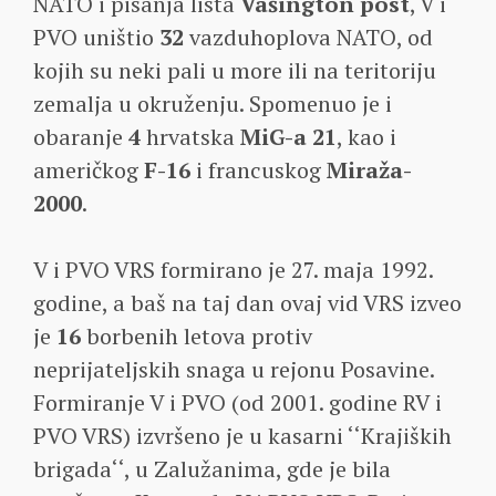
NATO i pisanja lista
Vašington post
, V i
PVO uništio
32
vazduhoplova NATO, od
kojih su neki pali u more ili na teritoriju
zemalja u okruženju. Spomenuo je i
obaranje
4
hrvatska
MiG-a 21
, kao i
američkog
F-16
i francuskog
Miraža-
2000
.
V i PVO VRS formirano je 27. maja 1992.
godine, a baš na taj dan ovaj vid VRS izveo
je
16
borbenih letova protiv
neprijateljskih snaga u rejonu Posavine.
Formiranje V i PVO (od 2001. godine RV i
PVO VRS) izvršeno je u kasarni ‘‘Krajiških
brigada‘‘, u Zalužanima, gde je bila