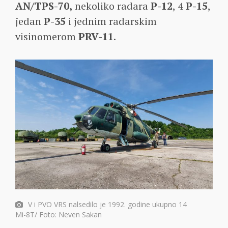
AN/TPS-70,
nekoliko radara
P-12
, 4
P-15
,
jedan
P-35
i jednim radarskim
visinomerom
PRV-11
.
V i PVO VRS nalsedilo je 1992. godine ukupno 14
Mi-8T/ Foto: Neven Sakan