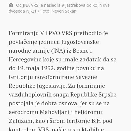
Od JNA VRS je nasledila 9 Jastrebova od kojih dva
dvoseda NJ-21 / Foto: Neven Sakan
Formiranju V i PVO VRS prethodilo je
povlačenje jedinica Jugoslovenske
narodne armije (JNA) iz Bosne i
Hercegovine koje su imale zadatak da se
do 19. maja 1992. godine povuku na
teritoriju novoformirane Savezne
Republike Jugoslavije. Za formiranje
vazduhoplovnih snaga Republike Srpske
postojala je dobra osnova, jer su se na
aerodromu Mahovljani i helidromu
Zalužani, kao i širom teritorije BiH pod
kontrolom VRS, našle respektabilne