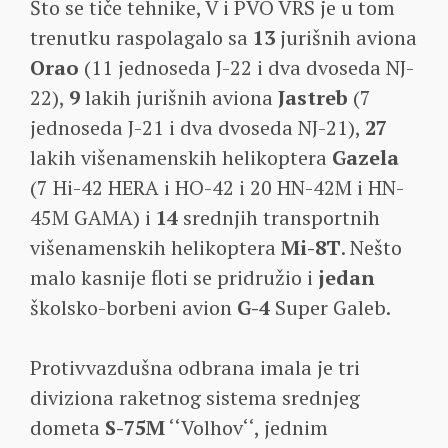
Što se tiče tehnike, V i PVO VRS je u tom
trenutku raspolagalo sa
13
jurišnih aviona
Orao
(11 jednoseda J-22 i dva dvoseda NJ-
22),
9
lakih jurišnih aviona
Jastreb
(7
jednoseda J-21 i dva dvoseda NJ-21),
27
lakih višenamenskih helikoptera
Gazela
(7 Hi-42 HERA i HO-42 i 20 HN-42M i HN-
45M GAMA) i
14
srednjih transportnih
višenamenskih helikoptera
Mi-8T
. Nešto
malo kasnije floti se pridružio i
jedan
školsko-borbeni avion
G-4
Super Galeb.
Protivvazdušna odbrana imala je tri
diviziona raketnog sistema srednjeg
dometa
S-75M
‘‘Volhov‘‘, jednim