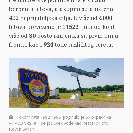
borbenih letova, a ukupno su uništena
432
neprijateljska cilja. U više od
6000
letova prevezeno je
11522
ljudi od kojih
više od
80
posto ranjenika sa prvih linija
fronta, kao i
924
tone različitog tereta.
Tokom rata 1992-1995. poginulo je 57 pripadnika
V i PVO VRS, a 4 se još uvek vode kao nestali / Foto:
Neven Sakan