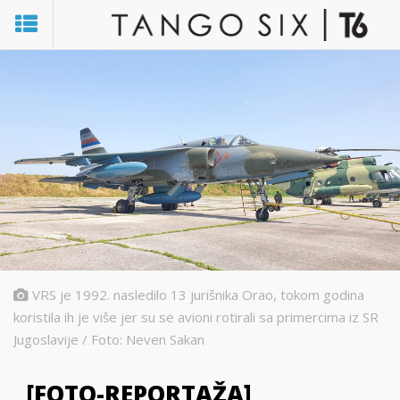
VRS je 1992. nasledilo 13 jurišnika Orao, tokom godina
koristila ih je više jer su se avioni rotirali sa primercima iz SR
Jugoslavije / Foto: Neven Sakan
[FOTO-REPORTAŽA]