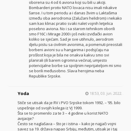
oborena su 4 od 6 aviona koji su bili u akciji.
Bombarderi protiv NATO lovaca nisu imali nikakve
šanse. I u tom periodu a i danas živim u Laktašima
između oba aerodroma (Zalužani helidrom) i nekako
sam kao klinac pratio svaki nalet vojnih letjelica
posebno aviona. No i sa starom tehnikom oborili
smo F16C i Mirage 2000 i još neki izviđački avion
koliko se sjećam. Sad je sve utihnulo, aerodrom
djelu pistu sa civilnim avionima, a pomenuti preostali
borbeni avioni su u hangarima i podsjćaju na
prošlost koja je bila ne onakva kakvu smo svi
planirali (ili barem ogromna većina), umjesto
potencijalne borbe sa spoljnim neprijateljom mi smo
se borili međusobno. Slava herojima neba
Republike Srpske.
Yoda
18:53, 03. jun. 2022.
Stiče se utisak da je RV i PVO Srpske tokom 1992. – ’95. bilo
uspešnije od svojih kolega iz VJ 1999.
Šta se to promenilo za te 3 – 4 godine u korist NATO
avijacije?
Često se naglašava – što je i istina – kako je najjači vojni
savez sa 19. država napao Srbiju, međutim, utisak je i taj