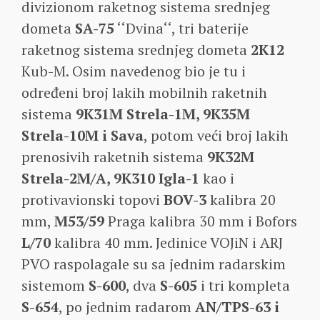
divizionom raketnog sistema srednjeg
dometa
SA-75
‘‘Dvina‘‘, tri baterije
raketnog sistema srednjeg dometa
2K12
Kub-M. Osim navedenog bio je tu i
određeni broj lakih mobilnih raketnih
sistema
9K31M Strela-1M, 9K35M
Strela-10M i Sava
, potom veći broj lakih
prenosivih raketnih sistema
9K32M
Strela-2M/A, 9K310 Igla-1
kao i
protivavionski topovi
BOV-3
kalibra 20
mm,
M53/59
Praga kalibra 30 mm i Bofors
L/70
kalibra 40 mm. Jedinice VOJiN i ARJ
PVO raspolagale su sa jednim radarskim
sistemom
S-600
, dva
S-605
i tri kompleta
S-654
, po jednim radarom
AN/TPS-63 i