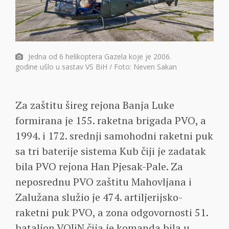
Jedna od 6 helikoptera Gazela koje je 2006.
godine ušlo u sastav VS BiH / Foto: Neven Sakan
Za zaštitu šireg rejona Banja Luke
formirana je 155. raketna brigada PVO, a
1994. i 172. srednji samohodni raketni puk
sa tri baterije sistema Kub čiji je zadatak
bila PVO rejona Han Pjesak-Pale. Za
neposrednu PVO zaštitu Mahovljana i
Zalužana služio je 474. artiljerijsko-
raketni puk PVO, a zona odgovornosti 51.
bataljon VOJiN čija je komanda bila u