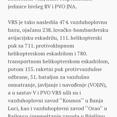
jedinice bivšeg RV i PVO JNA.
VRS je tako nasledila 474. vazduhoplovnu
bazu, ojačanu 238. lovačko-bombardersku
avijacijsku eskadrilu, 111. helikopterski
puk sa 711. protivoklopnom
helikopterskom eskadrilom i 780.
transportnom helikopterskom eskadrilom,
potom 155. raketni puk protivvazdušne
odbrane, 51. bataljon za vazdušno
osmatranje, javljanje i navođenje (VOJiN),
a u sastav V i PVO VRS ušli su i
vazduhoplovni zavod ‘‘Kosmos‘‘ u Banja
Luci, kao i vazduhoplovni zavod ‘‘Orao‘‘ u
Rajlovcu (premeštanje zavoda u Bijeljinu