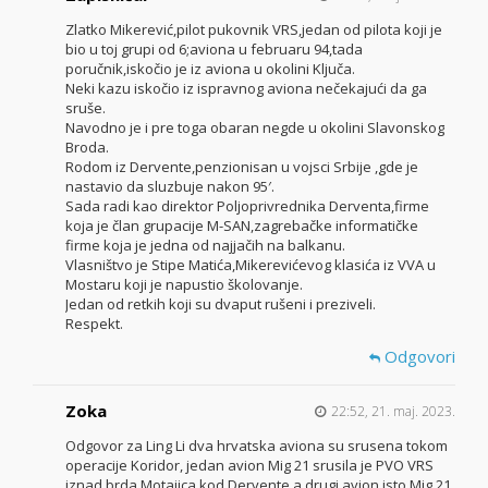
Zlatko Mikerević,pilot pukovnik VRS,jedan od pilota koji je
bio u toj grupi od 6;aviona u februaru 94,tada
poručnik,iskočio je iz aviona u okolini Ključa.
Neki kazu iskočio iz ispravnog aviona nečekajući da ga
sruše.
Navodno je i pre toga obaran negde u okolini Slavonskog
Broda.
Rodom iz Dervente,penzionisan u vojsci Srbije ,gde je
nastavio da sluzbuje nakon 95′.
Sada radi kao direktor Poljoprivrednika Derventa,firme
koja je član grupacije M-SAN,zagrebačke informatičke
firme koja je jedna od najjačih na balkanu.
Vlasništvo je Stipe Matića,Mikerevićevog klasića iz VVA u
Mostaru koji je napustio školovanje.
Jedan od retkih koji su dvaput rušeni i preziveli.
Respekt.
Odgovori
Zoka
22:52, 21. maj. 2023.
Odgovor za Ling Li dva hrvatska aviona su srusena tokom
operacije Koridor, jedan avion Mig 21 srusila je PVO VRS
iznad brda Motajica kod Dervente a drugi avion isto Mig 21