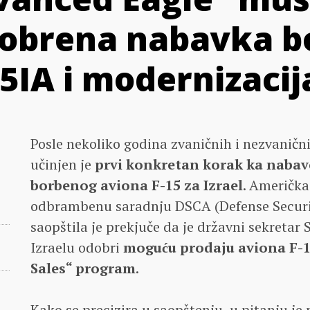
dobrena nabavka b
5IA i modernizacija
Posle nekoliko godina zvaničnih i nezvanični
učinjen je
prvi konkretan korak ka nabav
borbenog aviona F-15 za Izrael
. Američka
odbrambenu saradnju DSCA (Defense Securi
saopštila je prekjuče da je državni sekreta
Izraelu odobri
moguću prodaju aviona F-
Sales“ program
.
Kako se precizira u saopštenju, u pitanju je