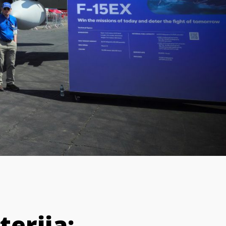
erija: