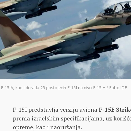
 F-15IA, kao i dorada 25 postojećih F-15I na nivo F-15I+ / Foto: IDF
F-15I predstavlja verziju aviona
F-15E Strik
prema izraelskim specifikacijama, uz korišće
opreme, kao i naoružanja.