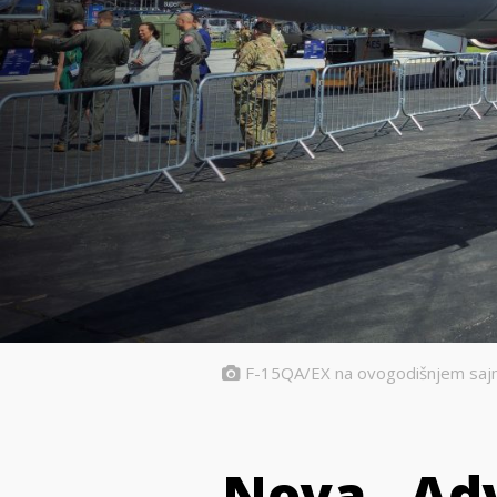
F-15QA/EX na ovogodišnjem sajmu
Nova „Adv