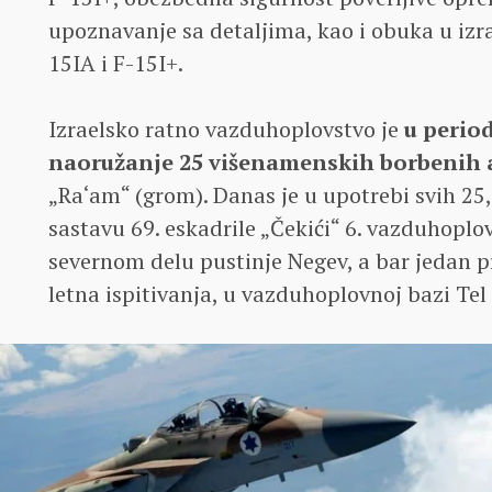
upoznavanje sa detaljima, kao i obuka u iz
15IA i F-15I+.
Izraelsko ratno vazduhoplovstvo je
u period
naoružanje 25 višenamenskih borbenih 
„Ra‘am“ (grom). Danas je u upotrebi svih 25,
sastavu 69. eskadrile „Čekići“ 6. vazduhopl
severnom delu pustinje Negev, a bar jedan p
letna ispitivanja, u vazduhoplovnoj bazi Tel