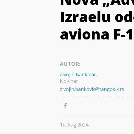
Izraelu o
aviona F-1
AUTOR:
Živojin Banković
Novinar
zivojin.bankovic@tangosix.rs
15. Aug 2024