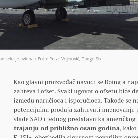
ne sekcije aviona / Foto: Petar Vojinović, Tango Six
Kao glavni proizvođač navodi se Boing a na
zahteva i ofset. Svaki ugovor o ofsetu biće 
između naručioca i isporučioca. Takođe se n
potencijalna prodaja zahtevati imenovanje 
vlade SAD i jednog predstavnika američkog 
trajanju od približno osam godina
, kako
F-15I+, obezbedila sigurnost poverljive opr