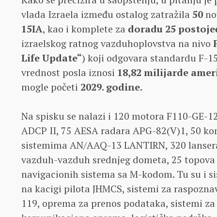
vlada Izraela između ostalog zatražila
50
no
15IA
, kao i komplete za
doradu 25 postoje
izraelskog ratnog vazduhoplovstva na nivo
Life Update“
) koji odgovara standardu F-1
vrednost posla iznosi
18,82 milijarde amer
mogle početi
2029. godine.
Na spisku se nalazi i 120 motora F110-GE-12
ADCP II, 75 AESA radara APG-82(V)1, 50 kon
sistemima AN/AAQ-13 LANTIRN, 320 lanser
vazduh-vazduh srednjeg dometa, 25 topova
navigacionih sistema sa M-kodom. Tu su i si
na kacigi pilota JHMCS, sistemi za raspoznav
119, oprema za prenos podataka, sistemi za 