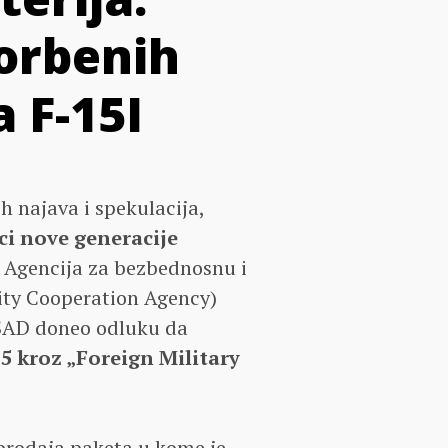
orbenih
 F-15I
h najava i spekulacija,
ci nove generacije
 Agencija za bezbednosnu i
ty Cooperation Agency)
r SAD doneo odluku da
15 kroz
„Foreign Military
 prodaja paketa u kome je