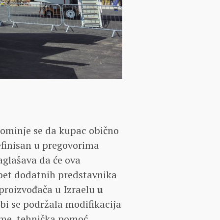
pominje se da kupac obično
definisan u pregovorima
aglašava da će ova
pet dodatnih predstavnika
proizvođača u Izraelu
u
 bi se podržala modifikacija
eme, tehnička pomoć,