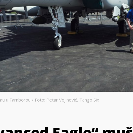
 u Farnborou / Foto: Petar Vojinović, Tango Six
anced Eagle“ mušt