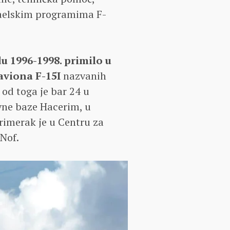
raelskim programima F-
u 1996-1998. primilo u
aviona F-15I
nazvanih
 od toga je bar 24 u
ovne baze Hacerim, u
rimerak je u Centru za
 Nof.