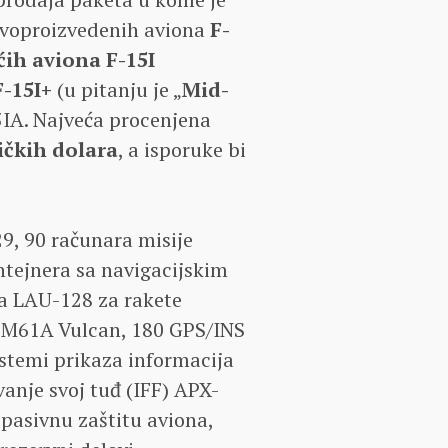
voproizvedenih aviona
F-
ćih aviona F-15I
F-15I+
(u pitanju je „
Mid-
5IA. Najveća procenjena
ičkih dolara
, a isporuke bi
9, 90 računara misije
tejnera sa navigacijskim
a LAU-128 za rakete
 M61A Vulcan, 180 GPS/INS
stemi prikaza informacija
anje svoj tuđ (IFF) APX-
pasivnu zaštitu aviona,