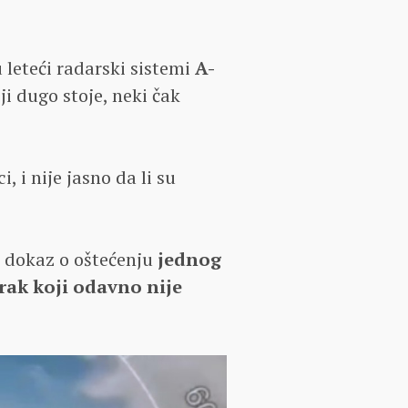
 leteći radarski sistemi
A-
oji dugo stoje, neki čak
 i nije jasno da li su
 dokaz o oštećenju
jednog
rak koji odavno nije