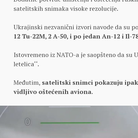
satelitskih snimaka visoke rezolucije.
Ukrajinski nezvanični izvori navode da su 
12 Tu-22M, 2 A-50, i po jedan An-12 i Il-78
Istovremeno iz NATO-a je saopšteno da su Uk
letelica‘‘.
Međutim,
satelitski snimci pokazuju ipak
vidljivo oštećenih aviona
.