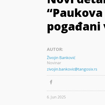
“Paukova 
pogađani v
AUTOR:
Živojin Banković
Novinar
zivojin.bankovic@tangosix.rs
6. Jun 2025