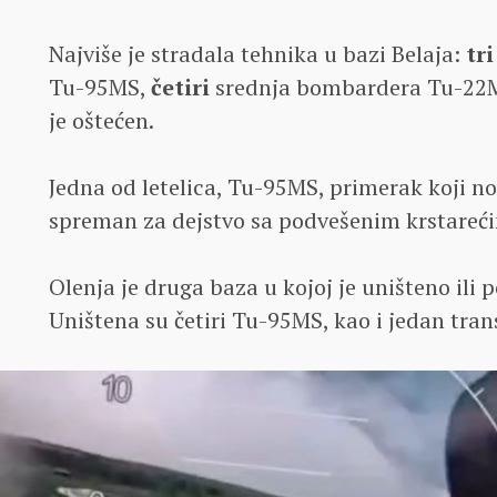
Najviše je stradala tehnika u bazi Belaja:
tri
Tu-95MS,
četiri
srednja bombardera Tu-22M
je oštećen.
Jedna od letelica, Tu-95MS, primerak koji nos
spreman za dejstvo sa podvešenim krstare
Olenja je druga baza u kojoj je uništeno ili 
Uništena su četiri Tu-95MS, kao i jedan tra