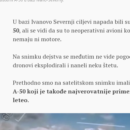
U bazi Ivanovo Severnji ciljevi napada bili su
50
, ali se vidi da su to neoperativni avioni k
nemaju ni motore.
Na snimku dejstva se međutim ne vide pogoci,
dronovi eksplodirali i naneli neku štetu.
Prethodno smo na satelitskom snimku imali
A-50 koji je takođe najverovatnije prime
leteo
.