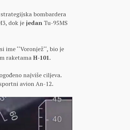
strategijska bombardera
3, dok je
jedan
Tu-95MS
i ime ‘‘Voronjež‘‘, bio je
ćim raketama
H-101
.
pogođeno najviše ciljeva.
nsportni avion An-12.