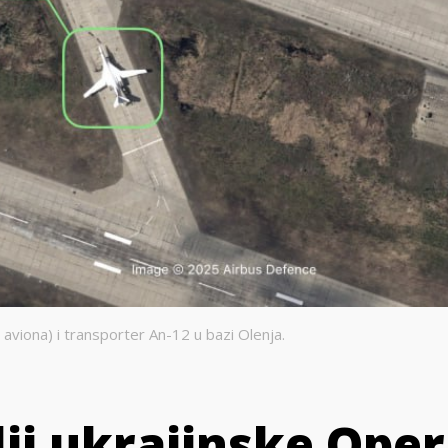
 aviona) i transporter An-12 u bazi Olenja.
ji ukrajinske Oper