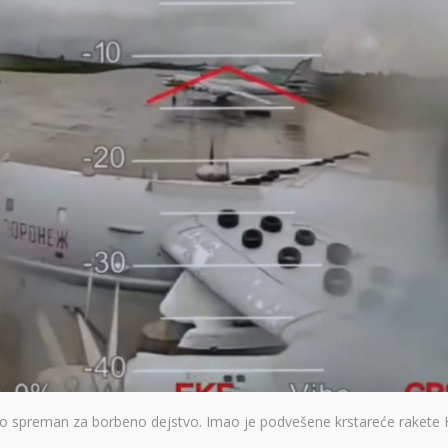
 bio spreman za borbeno dejstvo. Imao je podvešene krstareće rakete 