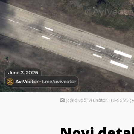
Jasno uočljivi uništeni Tu-95MS (4
Novi detal