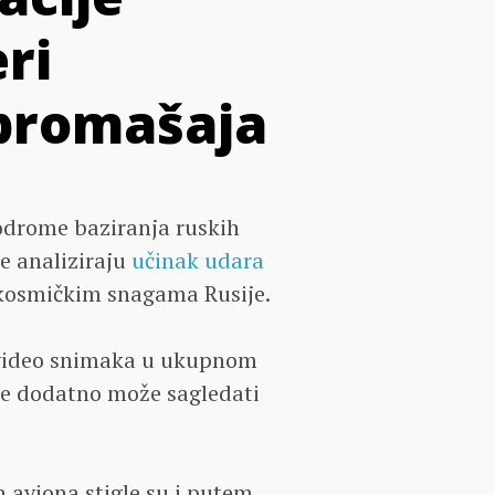
ri
i promašaja
drome baziranja ruskih
se analiziraju
učinak udara
osmičkim snagama Rusije.
u video snimaka u ukupnom
se dodatno može sagledati
 aviona stigle su i putem