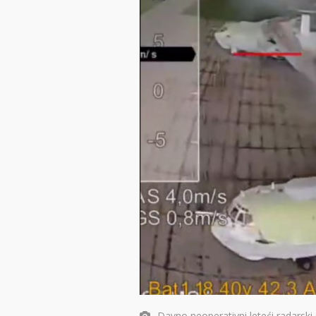
Davno neoperativni leteći radarski 