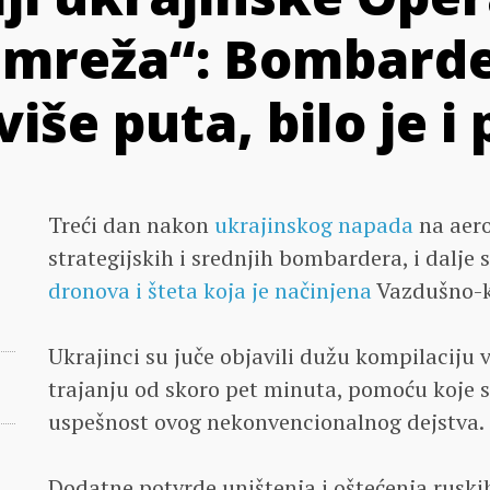
mreža“: Bombarde
iše puta, bilo je 
Treći dan nakon
ukrajinskog napada
na aero
strategijskih i srednjih bombardera, i dalje 
dronova i šteta koja je načinjena
Vazdušno-k
Ukrajinci su juče objavili dužu kompilacij
trajanju od skoro pet minuta, pomoću koje 
uspešnost ovog nekonvencionalnog dejstva.
Dodatne potvrde uništenja i oštećenja ruskih