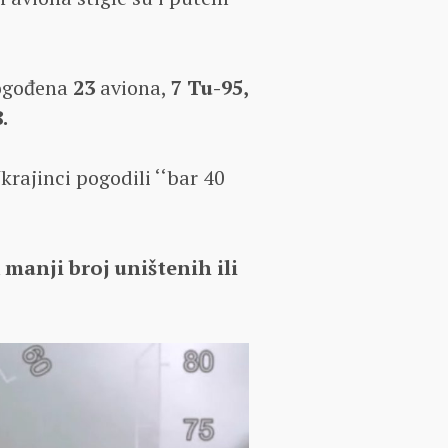
pogođena
23
aviona,
7 Tu-95,
.
rajinci pogodili ‘‘bar 40
 manji broj uništenih ili