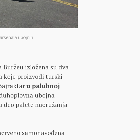
arsenala ubojnih
 Buržeu izložena su dva
 koje proizvodi turski
 Bajraktar
u palubnoj
azduhoplovna ubojna
u deo palete naoružanja
nfracrveno samonavođena