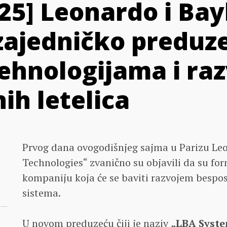
25] Leonardo i Ba
 zajedničko preduze
tehnologijama i ra
ih letelica
Prvog dana ovogodišnjeg sajma u Parizu Leo
Technologies“ zvanično su objavili da su for
kompaniju koja će se baviti razvojem besp
sistema.
U novom preduzeću čiji je naziv
„LBA Syst