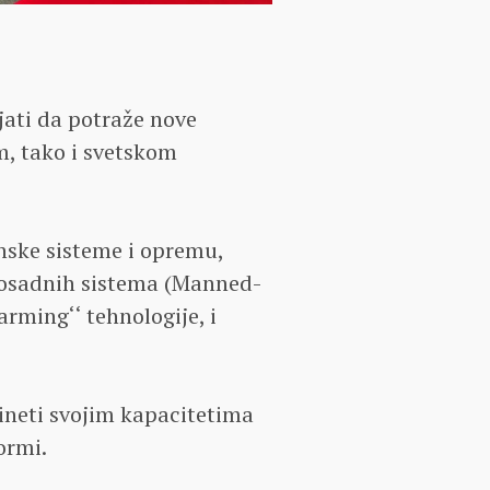
ati da potraže nove
, tako i svetskom
nske sisteme i opremu,
posadnih sistema (Manned-
ming‘‘ tehnologije, i
ineti svojim kapacitetima
ormi.