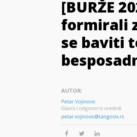
[BURŽE 20
formirali
se baviti 
besposadn
AUTOR:
Petar Vojinovic
Glavni i odgovorni urednik
petar.vojinovic@tangosix.rs