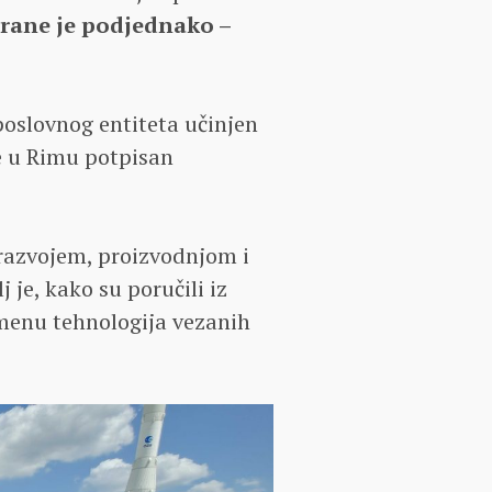
strane je podjednako –
poslovnog entiteta učinjen
e u Rimu potpisan
 razvojem, proizvodnjom i
j je, kako su poručili iz
menu tehnologija vezanih