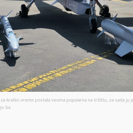
za kratko vreme postala veoma popularna na tržištu, za sada ju je n
go Six