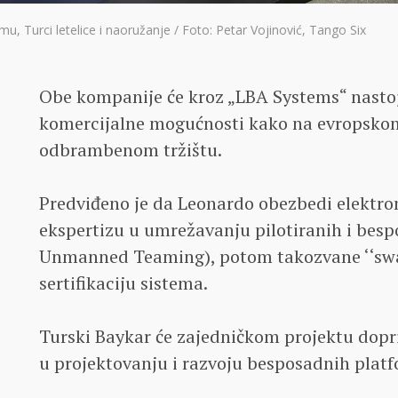
mu, Turci letelice i naoružanje / Foto: Petar Vojinović, Tango Six
Obe kompanije će kroz „LBA Systems“ nastoj
komercijalne mogućnosti kako na evropskom
odbrambenom tržištu.
Predviđeno je da Leonardo obezbedi elektro
ekspertizu u umrežavanju pilotiranih i bes
Unmanned Teaming), potom takozvane ‘‘swar
sertifikaciju sistema.
Turski Baykar će zajedničkom projektu dopr
u projektovanju i razvoju besposadnih platf