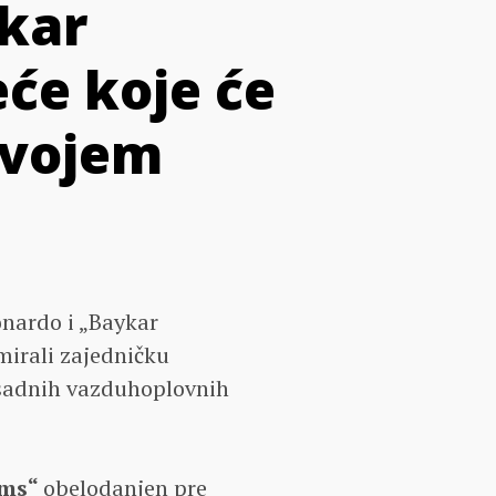
ykar
će koje će
zvojem
nardo i „Baykar
mirali zajedničku
osadnih vazduhoplovnih
ems“
obelodanjen pre