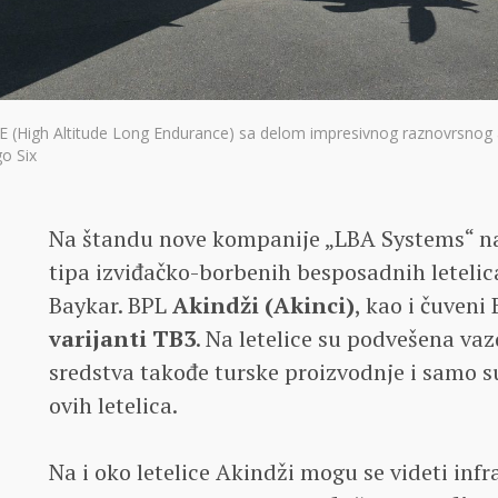
 (High Altitude Long Endurance) sa delom impresivnog raznovrsnog 
go Six
Na štandu nove kompanije „LBA Systems“ na
tipa izviđačko-borbenih besposadnih letelica
Baykar. BPL
Akindži (Akinci)
, kao i čuveni
varijanti TB3
. Na letelice su podvešena v
sredstva takođe turske proizvodnje i samo s
ovih letelica.
Na i oko letelice Akindži mogu se videti i