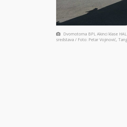
Dvomotorna BPL Akinci klase HALE
sredstava / Foto: Petar Vojinović, Tan