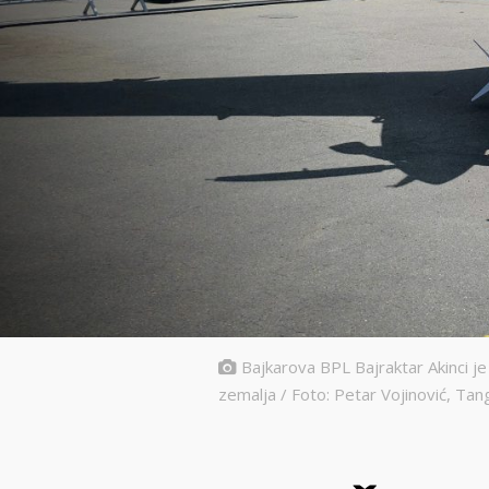
Bajkarova BPL Bajraktar Akinci je 
zemalja / Foto: Petar Vojinović, Tan