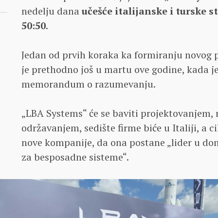
nedelju dana
učešće italijanske i turske 
50:50
.
Jedan od prvih koraka ka formiranju novog 
je prethodno još u martu ove godine, kada j
memorandum o razumevanju.
„LBA Systems“ će se baviti projektovanjem,
održavanjem, sedište firme biće u Italiji, a cil
nove kompanije, da ona postane „lider u do
za besposadne sisteme“.