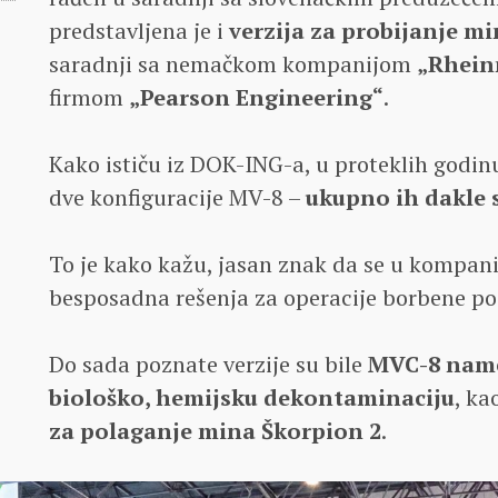
predstavljena je i
verzija za probijanje mi
saradnji sa nemačkom kompanijom
„Rhein
firmom
„Pearson Engineering“
.
Kako ističu iz DOK-ING-a, u proteklih godin
dve konfiguracije MV-8 –
ukupno ih dakle s
To je kako kažu, jasan znak da se u kompani
besposadna rešenja za operacije borbene po
Do sada poznate verzije su bile
MVC-8 name
biološko, hemijsku dekontaminaciju
, ka
za polaganje mina Škorpion 2
.