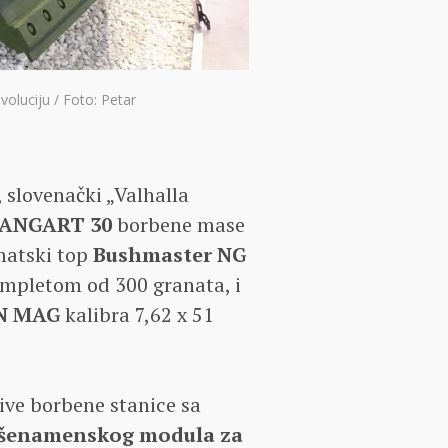
oluciju / Foto: Petar
 slovenački „Valhalla
ANGART 30
borbene mase
matski top
Bushmaster NG
mpletom od 300 granata, i
FN MAG
kalibra 7,62 x 51
jive borbene stanice sa
išenamenskog modula za