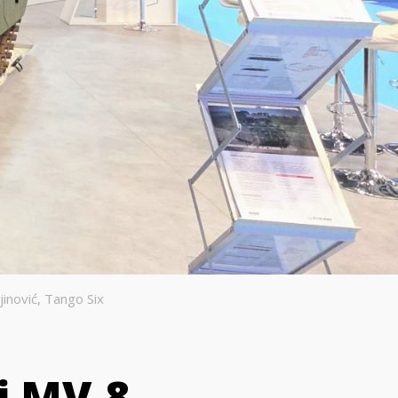
inović, Tango Six
i MV-8