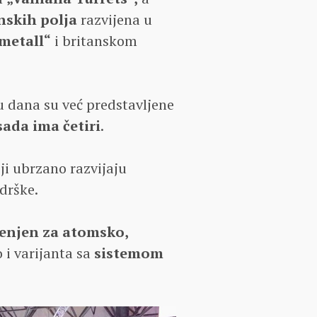
nskih polja
razvijena u
metall“
i britanskom
u dana su već predstavljene
ada ima četiri
.
ji ubrzano razvijaju
drške.
njen za atomsko,
o i varijanta sa
sistemom