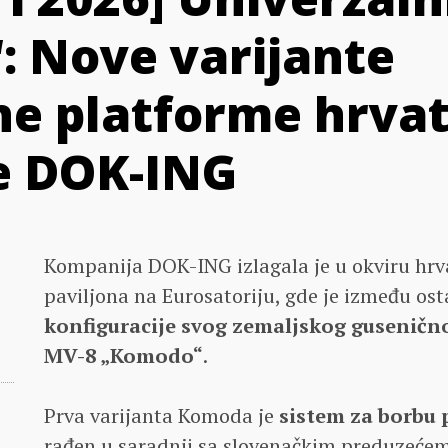
 Nove varijante
e platforme hrva
e DOK-ING
Kompanija DOK-ING izlagala je u okviru hr
paviljona na Eurosatoriju, gde je između ost
konfiguracije svog zemaljskog guseničn
MV-8 „Komodo“
.
Prva varijanta Komoda je
sistem za borbu 
rađen u saradnji sa slovenačkim preduzeće