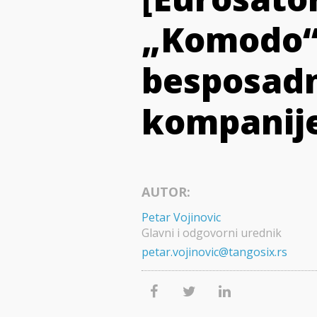
„Komodo“:
besposadn
kompanij
AUTOR:
Petar Vojinovic
Glavni i odgovorni urednik
petar.vojinovic@tangosix.rs