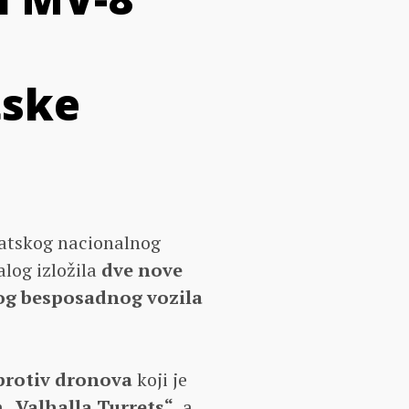
tske
vatskog nacionalnog
alog izložila
dve nove
og besposadnog vozila
protiv dronova
koji je
m
„Valhalla Turrets“,
a