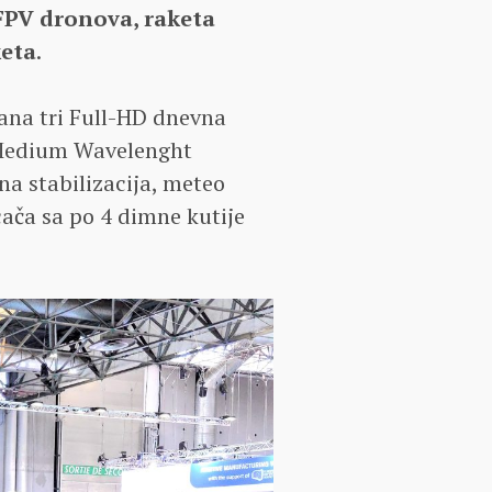
 FPV dronova, raketa
keta
.
ana tri Full-HD dnevna
„Medium Wavelenght
na stabilizacija, meteo
cača sa po 4 dimne kutije