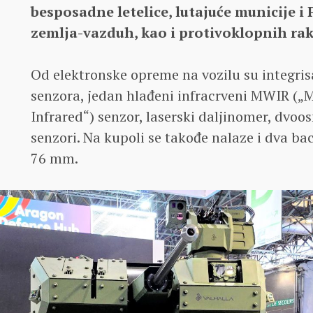
besposadne letelice, lutajuće municije i
zemlja-vazduh, kao i protivoklopnih ra
Od elektronske opreme na vozilu su integris
senzora, jedan hlađeni infracrveni MWIR (
Infrared“) senzor, laserski daljinomer, dvoos
senzori. Na kupoli se takođe nalaze i dva ba
76 mm.