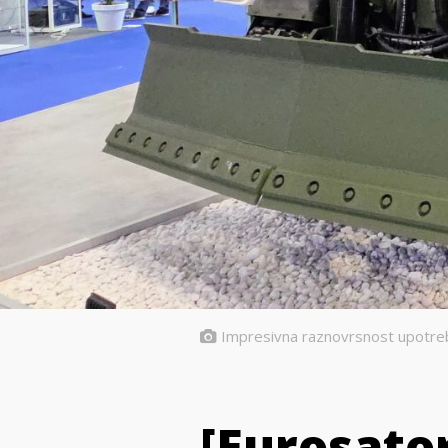
Impresivna raznovrsnost upotreb
[Eurosator