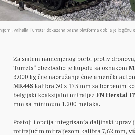
jom „Valhalla Turrets“ dokazana bazna platforma dobila je logičnu ev
Za sistem namenjenog borbi protiv dronova,
Turrets“ obezbedio je kupolu sa oznakom
M
3.000 kg čije naoružanje čine američki auto
MK44S
kalibra 30 x 173 mm sa borbenim ko
belgijski koaksijalni mitraljez
FN Herstal 
mm sa minimum 1.200 metaka.
Postoji i opcija integrisanja daljinski upravl
rotirajućim mitraljezom kalibra 7,62 mm,
v