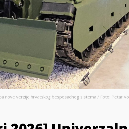
a nove verzije hrvatskog besposadnog sistema / Foto: Petar Voj
i 2026] Univerzaln