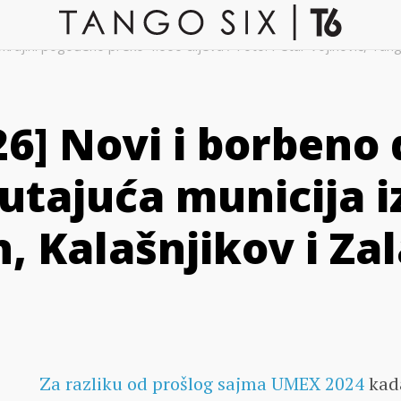
Ukrajini pogođeno preko 4.000 ciljeva / Foto: Petar Vojinović, Tang
6] Novi i borbeno
lutajuća municija iz
, Kalašnjikov i Za
Za razliku od prošlog sajma UMEX 2024
kad