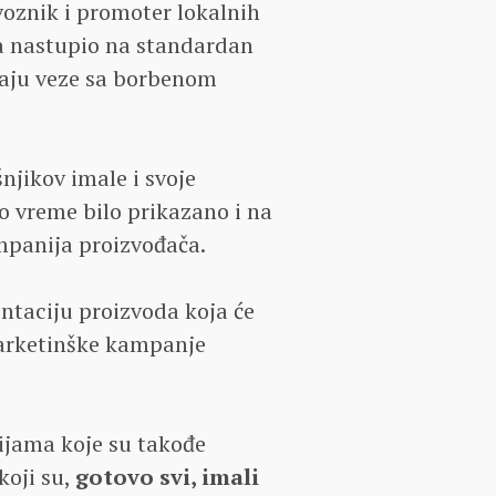
zvoznik i promoter lokalnih
a nastupio na standardan
imaju veze sa borbenom
njikov imale i svoje
to vreme bilo prikazano i na
panija proizvođača.
ntaciju proizvoda koja će
marketinške kampanje
nijama koje su takođe
koji su,
gotovo svi, imali