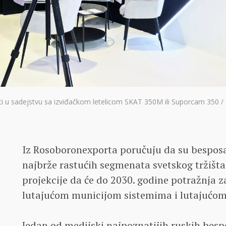
ti u sadejstvu sa izviđačkom letelicom SKAT 350M ili Suporcam 350 / 
Iz Rosoboronexporta poručuju da su bespos
najbrže rastućih segmenata svetskog tržišta 
projekcije da će do 2030. godine potražnja z
lutajućom municijom sistemima i lutajućom 
Jedan od medijski najpoznatijih ruskih bes