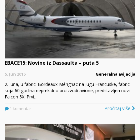
EBACE15: Novine iz Dassaulta – puta 5
5. Jun 2015
Generalna avijacija
2. juna, u fabrici Bordeaux-Mérignac na jugu Francuske, fabrici
koja 60 godina neprekidno proizvodi avione, predstavljen novi
Falcon 5X. Prvi…
Pročitaj više
1 komentar