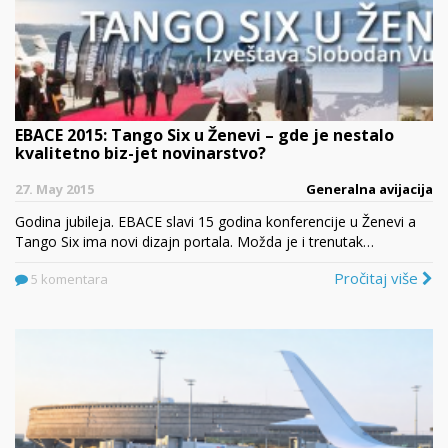
EBACE 2015: Tango Six u Ženevi – gde je nestalo
kvalitetno biz-jet novinarstvo?
27. May 2015
Generalna avijacija
Godina jubileja. EBACE slavi 15 godina konferencije u Ženevi a
Tango Six ima novi dizajn portala. Možda je i trenutak…
Pročitaj više
5 komentara