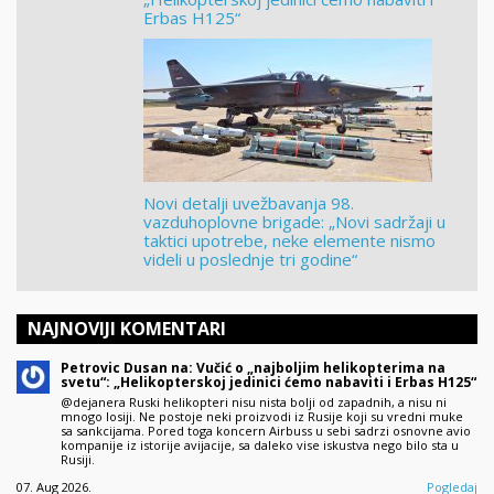
Erbas H125“
Novi detalji uvežbavanja 98.
vazduhoplovne brigade: „Novi sadržaji u
taktici upotrebe, neke elemente nismo
videli u poslednje tri godine“
NAJNOVIJI KOMENTARI
Petrovic Dusan na: Vučić o „najboljim helikopterima na
svetu“: „Helikopterskoj jedinici ćemo nabaviti i Erbas H125“
@dejanera Ruski helikopteri nisu nista bolji od zapadnih, a nisu ni
mnogo losiji. Ne postoje neki proizvodi iz Rusije koji su vredni muke
sa sankcijama. Pored toga koncern Airbuss u sebi sadrzi osnovne avio
kompanije iz istorije avijacije, sa daleko vise iskustva nego bilo sta u
Rusiji.
07. Aug 2026.
Pogledaj