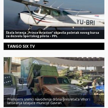
Škola letenja „Prince Aviation“ objavila početak novog kursa
za dozvolu Sportskog pilota – PPL
TANGO SIX TV
Premijerni snimci navođenja drona-presretača Vihor i
lansiranja lutajuće municije Gavran