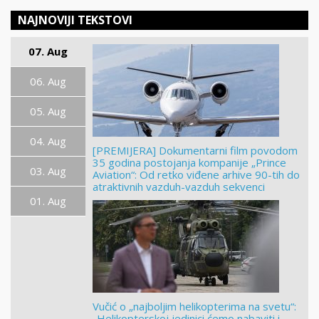
NAJNOVIJI TEKSTOVI
07. Aug
06. Aug
05. Aug
04. Aug
[PREMIJERA] Dokumentarni film povodom
35 godina postojanja kompanije „Prince
03. Aug
Aviation“: Od retko viđene arhive 90-tih do
atraktivnih vazduh-vazduh sekvenci
01. Aug
Vučić o „najboljim helikopterima na svetu“:
„Helikopterskoj jedinici ćemo nabaviti i