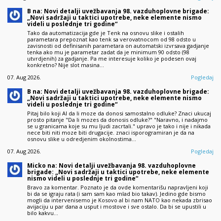
B na: Novi detalji uvežbavanja 98. vazduhoplovne brigade:
„Novi sadržaji u taktici upotrebe, neke elemente nismo
videli u poslednje tri godine“
Tako da automatizacija gde je Tenk na osnovu slike i ostalih
parametara prepoznat kao tenk sa verovatnocom od 98 odsto u
zavisnosti od definisanih parametara on automatski izvrsava gadjanje
tenka ako mu je parametar zadat da je minimum 90 odsto (98
utvrdjenih) za gadjanje. Pa me interesuje koliko je podesen ovaj
konkretno? Nije slot masina…
07. Aug 2026.
Pogledaj
B na: Novi detalji uvežbavanja 98. vazduhoplovne brigade:
„Novi sadržaji u taktici upotrebe, neke elemente nismo
videli u poslednje tri godine“
Pitaj bilo koji AI da li moze da donosi samostalno odluke? Znaci ukucaj
prosto pitanje "Da li mozes da donosis odluke?" "Naravno, i nadajmo
se u granicama koje su mu ljudi zacrtali." upravo je tako i nije i nikada
nece biti niti moze biti drugacije. znaci isporogramiran je da na
osnovu slike u odredjenim okolnostima…
07. Aug 2026.
Pogledaj
Micko na: Novi detalji uvežbavanja 98. vazduhoplovne
brigade: „Novi sadržaji u taktici upotrebe, neke elemente
nismo videli u poslednje tri godine“
Bravo za komentar. Poznato je da ovde komentarišu napravljeni koji
bi da se igraju rata (i sam sam kao mlad bio takav). Jedino gde bismo
mogli da intervenisemo je Kosovo al bi nam NATO kao nekada zbrisao
avijaciju u par dana a usput i mostove i sve ostalo. Da bi se upustili u
bilo kakvu…