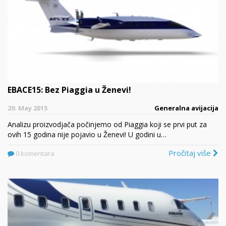
EBACE15: Bez Piaggia u Ženevi!
29. May 2015
Generalna avijacija
Analizu proizvodjača počinjemo od Piaggia koji se prvi put za
ovih 15 godina nije pojavio u Ženevi! U godini u…
Pročitaj više
0 komentara