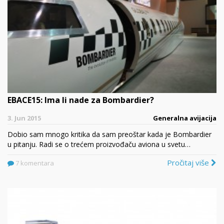
EBACE15: Ima li nade za Bombardier?
3. Jun 2015
Generalna avijacija
Dobio sam mnogo kritika da sam preoštar kada je Bombardier
u pitanju. Radi se o trećem proizvođaču aviona u svetu…
Pročitaj više
7 komentara