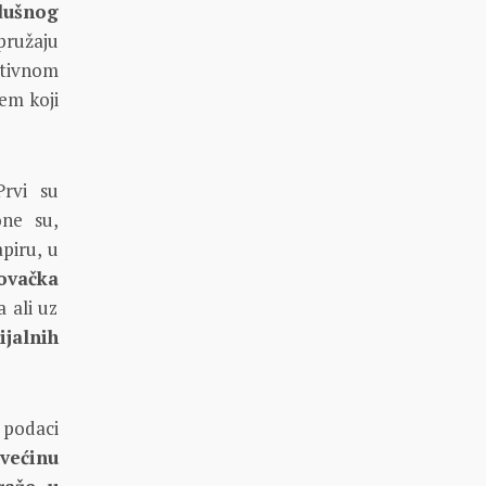
dušnog
pružaju
ativnom
tem koji
Prvi su
ne su,
piru, u
ovačka
 ali uz
ijalnih
 podaci
 većinu