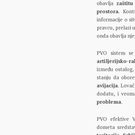
obavlja
zaštitu
prostora
. Kont
informacije o si
pravcu, prelazi 
onda obavlja nje
PVO sistem se 
artiljerijsko-
između ostalog,
stanju da obore
avijacija
. Lovač
dodatu, i veom
problema
.
PVO efektive Vo
dometa sredstav