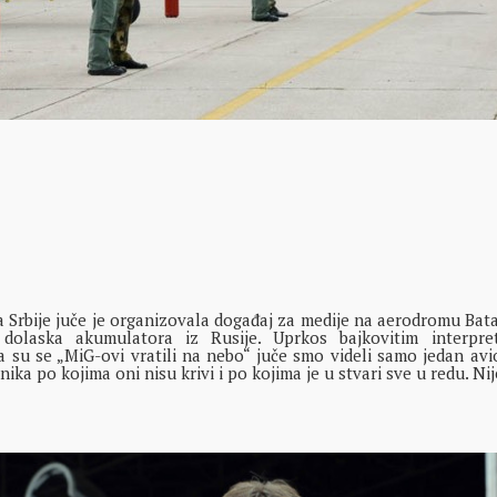
Srbije juče je organizovala događaj za medije na aerodromu Bata
 dolaska akumulatora iz Rusije. Uprkos bajkovitim interpret
a su se „MiG-ovi vratili na nebo“ juče smo videli samo jedan avio
ika po kojima oni nisu krivi i po kojima je u stvari sve u redu. Nij