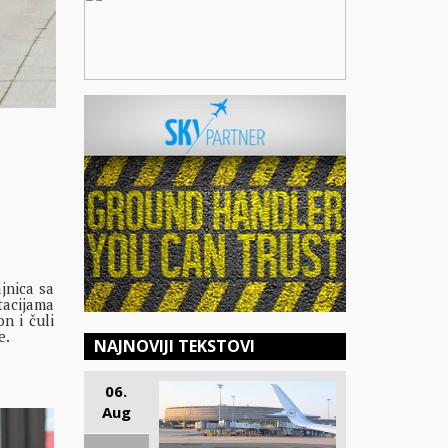
jnica sa
acijama
n i čuli
e.
NAJNOVIJI TEKSTOVI
06.
Aug