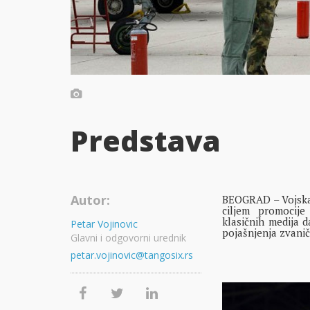
Predstava
Autor:
BEOGRAD – Vojska 
ciljem promocije
klasičnih medija d
Petar Vojinovic
pojašnjenja zvaničn
Glavni i odgovorni urednik
petar.vojinovic@tangosix.rs