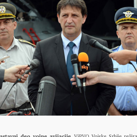
astavni deo vojne avijacije
. ViPVO Vojske Srbije režira