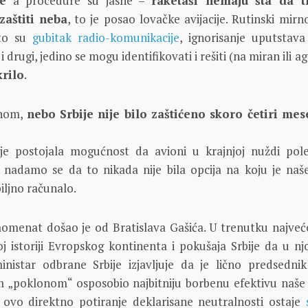
je
a procedure su jasne –
raketaši nemaju šta da t
aštiti neba
, to je posao lovačke avijacije. Rutinski mir
što su
gubitak radio-komunikacije
, ignorisanje uputstava 
i drugi, jedino se mogu identifikovati i rešiti (na miran ili a
krilo
.
dnom,
nebo Srbije nije bilo zaštićeno skoro četiri mes
je postojala mogućnost da avioni u krajnjoj nuždi pol
 nadamo se da to nikada nije bila opcija na koju je naš
iljno računalo.
momenat došao je od Bratislava Gašića. U trenutku najveć
j istoriji Evropskog kontinenta i pokušaja Srbije da u nj
inistar odbrane Srbije izjavljuje da je lično predsedni
im „poklonom“ osposobio najbitniju borbenu efektivu naše 
ovo direktno potiranje deklarisane neutralnosti ostaje