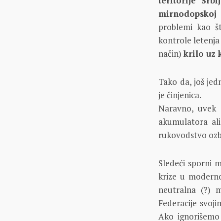
teritorije Srbi
mirnodopskoj z
problemi kao 
kontrole letenja 
način)
krilo uz 
Tako da, još je
je činjenica.
Naravno, uvek 
akumulatora ali
rukovodstvo ozb
Sledeći sporni 
krize u moderno
neutralna (?) m
Federacije svoj
Ako ignorišemo 