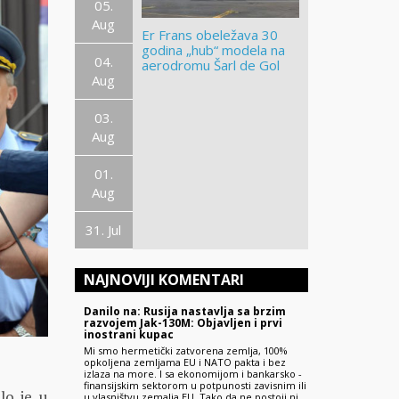
05.
Aug
Er Frans obeležava 30
godina „hub“ modela na
04.
aerodromu Šarl de Gol
Aug
03.
Aug
01.
Aug
31. Jul
NAJNOVIJI KOMENTARI
Danilo na: Rusija nastavlja sa brzim
razvojem Jak-130M: Objavljen i prvi
inostrani kupac
Mi smo hermetički zatvorena zemlja, 100%
opkoljena zemljama EU i NATO pakta i bez
izlaza na more. I sa ekonomijom i bankarsko -
finansijskim sektorom u potpunosti zavisnim ili
lo je u
u vlasništvu zemalja EU. Tako da ne postoji ni