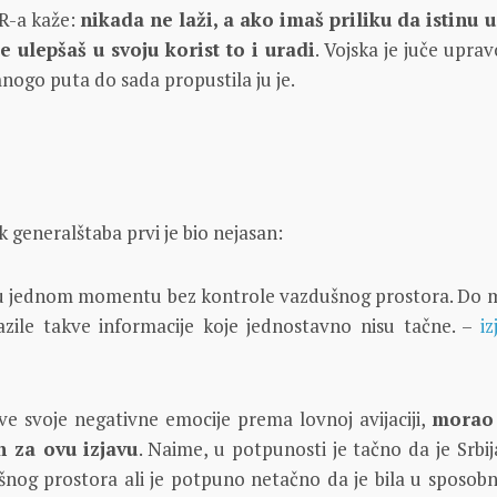
PR-a kaže:
nikada ne laži, a ako imaš priliku da istinu u
 ulepšaš u svoju korist to i uradi
. Vojska je juče upra
mnogo puta do sada propustila ju je.
k generalštaba prvi je bio nejasan:
i u jednom momentu bez kontrole vazdušnog prostora. Do m
azile takve informacije koje jednostavno nisu tačne. –
iz
ve svoje negativne emocije prema lovnoj avijaciji,
morao 
n za ovu izjavu
. Naime, u potpunosti je tačno da je Srbij
nog prostora ali je potpuno netačno da je bila u sposobn