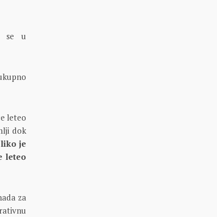
a se u
eukupno
če leteo
mlji dok
liko je
e leteo
 nada za
rativnu