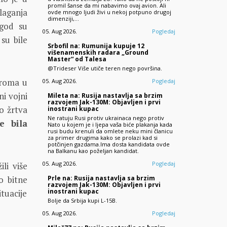
promil šanse da mi nabavimo ovaj avion. Ali
alaganja
ovde mnogo ljudi živi u nekoj potpuno drugoj
dimenziji,…
 god su
05. Aug 2026.
Pogledaj
su bile
Srbofil na: Rumunija kupuje 12
višenamenskih radara „Ground
Master“ od Talesa
@Trideser Više utiče teren nego površina.
droma u
05. Aug 2026.
Pogledaj
i vojni
Mileta na: Rusija nastavlja sa brzim
razvojem Jak-130M: Objavljen i prvi
ao žrtva
inostrani kupac
Ne ratuju Rusi protiv ukrainaca nego protiv
e bila
Nato u kojem je i ljepa vaša biće plakanja kada
rusi budu krenuli da omlete neku mini članicu
za primer drugima kako se prolazi kad si
potčinjen gazdama.Ima dosta kandidata ovde
na Balkanu kao poželjan kandidat.
05. Aug 2026.
Pogledaj
ili više
Prle na: Rusija nastavlja sa brzim
o bitne
razvojem Jak-130M: Objavljen i prvi
inostrani kupac
ituacije
Bolje da Srbija kupi L-15B.
05. Aug 2026.
Pogledaj