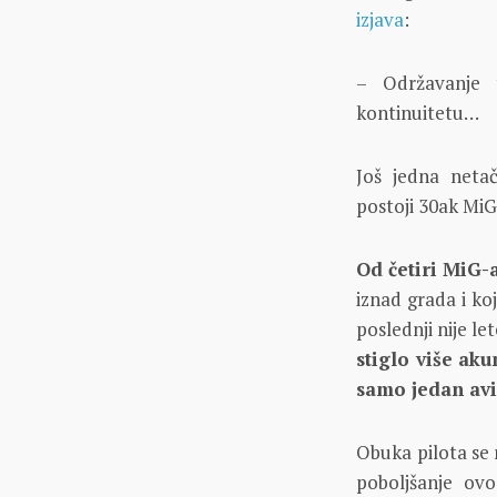
izjava
:
– Održavanje 
kontinuitetu…
Još jedna neta
postoji 30ak MiG-
Od četiri MiG-
iznad grada i ko
poslednji nije le
stiglo više ak
samo jedan av
Obuka pilota se 
poboljšanje ovo