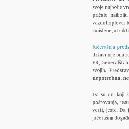
svoje najbolje 
pričale najbolj
vazduhoplovci b
smislene, atrakti
Jučerašnja pred
državi nije bila
PR, Generalštab k
svojih. Predst
nepotrebna, ne
Da su oni koji 
poštovanja, jes
vesti, jeste. Da
jučerašnji događa