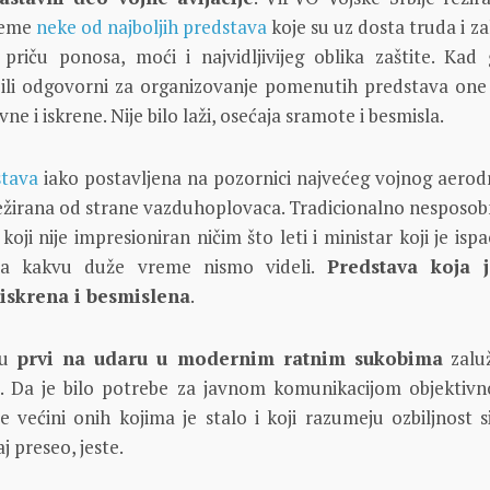
vreme
neke od najboljih predstava
koje su uz dosta truda i z
u priču ponosa, moći i najvidljivijeg oblika zaštite. Kad
ili odgovorni za organizovanje pomenutih predstava one 
vne i iskrene. Nije bilo laži, osećaja sramote i besmisla.
stava
iako postavljena na pozornici najvećeg vojnog aero
 režirana od strane vazduhoplovaca. Tradicionalno nesposobn
oji nije impresioniran ničim što leti i ministar koji je isp
ava kakvu duže vreme nismo videli.
Predstava koja j
iskrena i besmislena
.
su
prvi na udaru u modernim ratnim sukobima
zaluž
u. Da je bilo potrebe za javnom komunikacijom objektivn
 je većini onih kojima je stalo i koji razumeju ozbiljnost s
j preseo, jeste.