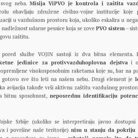
svog neba.
Misija ViPVO je kontrola i zaštita vaz
rolu obavljaju združene civilno-vojne institucije koje 
tuaciji u vazdušnom prostoru koja, ukoliko eskalira u neg
u nadležnost udarne pesnice koja se zove
PVO sistem
– sis
govu zaštitu.
pored službe VOJIN sastoji iz dva bitna elementa. 
raketne jedinice za protivvazduhoplovna dejstva
i o
 opremljene visokosposobnim raketama koje su, bar na pa
 gotovo sve što leti na našem nebu. Drugi element je
l
ka avijacija takođe vrši aktivnu zaštitu vazdušnog prostora
a bitnu sposobnost,
neposrednu identifikaciju potenc
jske Srbije (ukoliko se interpretiraju javno dostupni
a i površine naše teritorije)
nisu u stanju da pokriju