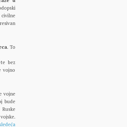
raže u
nodopski
civilne
gresivan
eca
. To
ete bez
e vojno
e vojne
oj bude
k Ruske
vojske.
sledeća