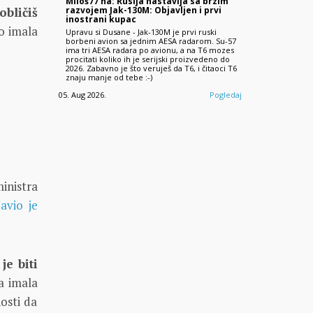
Miloš77 na: Rusija nastavlja sa brzim
razvojem Jak-130M: Objavljen i prvi
obličiš
inostrani kupac
vo imala
Upravu si Dusane - Jak-130M je prvi ruski
borbeni avion sa jednim AESA radarom. Su-57
ima tri AESA radara po avionu, a na T6 mozes
procitati koliko ih je serijski proizvedeno do
2026. Zabavno je što veruješ da T6, i čitaoci T6
znaju manje od tebe :-)
05. Aug 2026.
Pogledaj
inistra
javio je
je biti
a imala
osti da