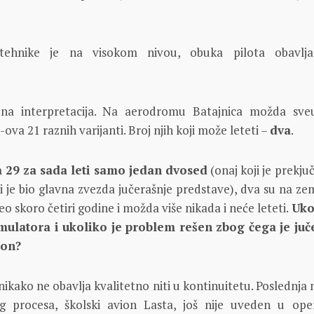
tehnike je na visokom nivou, obuka pilota obavlj
čna interpretacija. Na aerodromu Batajnica možda sv
ova 21 raznih varijanti. Broj njih koji može leteti –
dva
.
a 29 za sada leti samo jedan dvosed
(onaj koji je prekju
ji je bio glavna zvezda jučerašnje predstave), dva su na ze
teo skoro četiri godine i možda više nikada i neće leteti.
Uko
umulatora i ukoliko je problem rešen zbog čega je juč
ion?
nikako ne obavlja kvalitetno niti u kontinuitetu. Poslednja
g procesa, školski avion Lasta, još nije uveden u ope