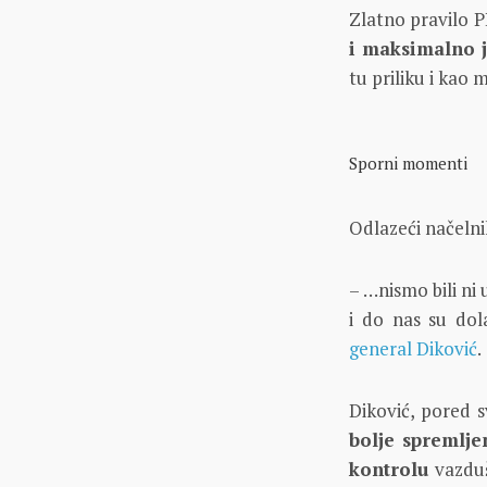
Zlatno pravilo 
i maksimalno je
tu priliku i kao 
Sporni momenti
Odlazeći načelni
– …nismo bili n
i do nas su dol
general Diković
.
Diković, pored s
bolje spremlje
kontrolu
vazduš