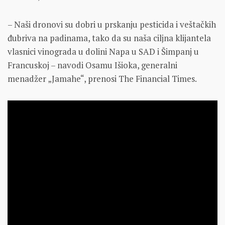
– Naši dronovi su dobri u prskanju pesticida i veštačkih
đubriva na padinama, tako da su naša ciljna klijantela
vlasnici vinograda u dolini Napa u SAD i Šimpanj u
Francuskoj – navodi Osamu Išioka, generalni
menadžer „Jamahe“, prenosi The Financial Times.