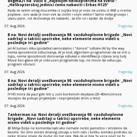
dogma21 na: Vučić o „najboljim helikopterima na svetu“:
„Helikopterskoj jedinici ćemo nabaviti i Erbas H125“
Kada se setim onog mucenika iz vojske koji je visio na uzetu iz Mi8 u vreme
poplava , ovo sada je novi vek sa civilni i vojni sektor! Samo neka gruvaju i
ulazu pare...od skolovanja do nabavki...sa tim ce i kadar da dodje
07. Aug 2026.
Pogledaj
B na: Novi detalji uvežbavanja 98. vazduhoplovne brigade: „Novi
sadržaji u taktici upotrebe, neke elemente nismo videli u
poslednje tri godine“
jel AI tumaci sliku (podatke) samostalno i "donosi" odluke (AI by the way
nema sposobnost odlucivanja, AI je kod, algoritam programiran da se vrti u
lupu, nema sposobnost donosenja odluka) o identifikaciji ciljeva svoj tudj
Muve bez glave (AI je zokruzen programski lup, ne moze da odlucuje,
program obican)
07. Aug 2026.
Pogledaj
B na: Novi detalji uvežbavanja 98. vazduhoplovne brigade: „Novi
sadržaji u taktici upotrebe, neke elemente nismo videli u
poslednje tri godine“
H145 mora da pazi gde leti u zoni borbenoh dejstava (20-40km) (moze
slucajno da pokupi prijateljski i neprijateljski dron u letu)
07. Aug 2026.
Pogledaj
Tankerman na: Novi detalji uvežbavanja 98. vazduhoplovne
brigade: „Novi sadržaji u taktici upotrebe, neke elemente
nismo videli u poslednje tri godine“
@ Milija Bolje ne komentarisati ako nemate nesto pametno i smisleno da
kazete. Svi smo svesni stranog uticaja u tom ratu i koliku svetsku podrsku su
neke strane imale da dodje do tog rata. JNA da je bila 3x veca opet ne bi