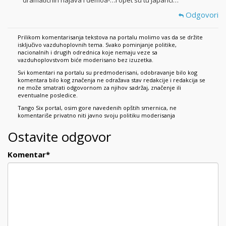
Odgovori
Prilikom komentarisanja tekstova na portalu molimo vas da se držite
isključivo vazduhoplovnih tema. Svako pominjanje politike,
nacionalnih i drugih odrednica koje nemaju veze sa
vazduhoplovstvom biće moderisano bez izuzetka.
Svi komentari na portalu su predmoderisani, odobravanje bilo kog
komentara bilo kog značenja ne odražava stav redakcije i redakcija se
ne može smatrati odgovornom za njihov sadržaj, značenje ili
eventualne posledice.
Tango Six portal, osim gore navedenih opštih smernica, ne
komentariše privatno niti javno svoju politiku moderisanja
Ostavite odgovor
Komentar
*