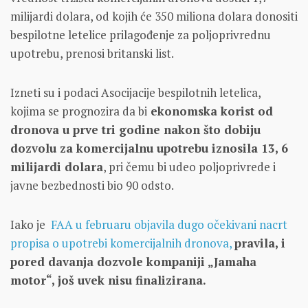
milijardi dolara, od kojih će 350 miliona dolara donositi
bespilotne letelice prilagođenje za poljoprivrednu
upotrebu, prenosi britanski list.
Izneti su i podaci Asocijacije bespilotnih letelica,
kojima se prognozira da bi
ekonomska korist od
dronova u prve tri godine nakon što dobiju
dozvolu za komercijalnu upotrebu iznosila 13, 6
milijardi dolara
, pri čemu bi udeo poljoprivrede i
javne bezbednosti bio 90 odsto.
Iako je
FAA u februaru objavila dugo očekivani nacrt
propisa o upotrebi komercijalnih dronova,
pravila, i
pored davanja dozvole kompaniji „Jamaha
motor“, još uvek nisu finalizirana.