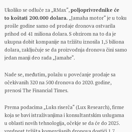
Ukoliko se odluče za „RMax“,
poljoprivrednike će
to koštati 200.000 dolara.
„Jamaha motor“ je u toku
prošle godine samo od prodaje dronova ostvarila
prihod od 41 miliona dolara. S obzirom na to da je
ukupna dobit kompanije na tržištu iznosila 1,5 biliona
dolara, zaključuje se da proizvodnja dronova čini samo
jedan manji deo rada „Jamahe“.
Nade se, međutim, polažu u povećanje prodaje sa
očekivanih 320 na 500 dronova do 2020. godine,
prenosi The Financial Times.
Prema podacima „Luks riserča“ (Lux Research), firme
koja se bavi istraživanjima i konsultantskim uslugama
u oblasti novih tehnologija, očekje se da će do 2025.
vrednost tržišta komercijanih dronova dostići 1,7