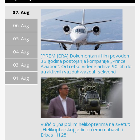
07. Aug
06. Aug
05. Aug
04. Aug
[PREMIJERA] Dokumentarni film povodom
35 godina postojanja kompanije „Prince
03. Aug
Aviation“: Od retko viđene arhive 90-tih do
atraktivnih vazduh-vazduh sekvenci
01. Aug
Vučić o „najboljim helikopterima na svetu“:
„Helikopterskoj jedinici ćemo nabaviti i
Erbas H125“