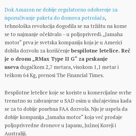
Dok Amazon ne dobije regulatorno odobrenje za
isporučivanje paketa do domova potrošača
,
tehnološka revolucija dogodila se na tržištu na kome
se to najmanje očekivalo – u poljoprivredi. „Jamaha
motor“ prva je svetska kompanija koja je u Americi
dobila dozvolu za korišćenje
bespilotne letelice. Reč
je o dronu „RMax Type II G“ za prskanje
useva
dugačkom 2,7 metara, visokom 1,1 metar i
teškom 64 Kg, prenosi The Financial Times.
Bespilotne letelice koje se koriste u komercijalne svrhe
trenutno su zabranjene u SAD osim u slučajevima kada
se za to dobije posebna FAA dozvola. Nju je uspela da
dobije kompanija „Jamaha motor“ koja već prodaje
poljoprivredne dronove u Japanu, Južnoj Koreji i
Australiji.