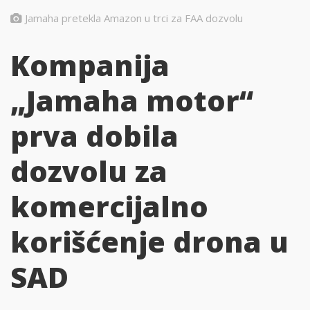
Jamaha pretekla Amazon u trci za FAA dozvolu
Kompanija
„Jamaha motor“
prva dobila
dozvolu za
komercijalno
korišćenje drona u
SAD