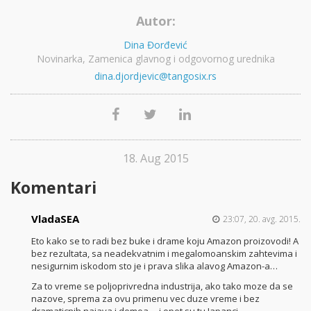
Autor:
Dina Đorđević
Novinarka, Zamenica glavnog i odgovornog urednika
dina.djordjevic@tangosix.rs
18. Aug 2015
Komentari
VladaSEA
23:07, 20. avg. 2015.
Eto kako se to radi bez buke i drame koju Amazon proizovodi! A
bez rezultata, sa neadekvatnim i megalomoanskim zahtevima i
nesigurnim iskodom sto je i prava slika alavog Amazon-a…
Za to vreme se poljoprivredna industrija, ako tako moze da se
nazove, sprema za ovu primenu vec duze vreme i bez
dramaticnih najava i demoa-…i opet su tu Japanci…