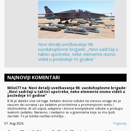
Novi detalji uvežbavanja 98.
vazduhoplovne brigade: „Novi sadržaji u
taktici upotrebe, neke elemente nismo
videli u poslednje tri godine“
NAJNOVIJI KOMENTARI
Miloš77 na: Novi detalji uvežbavanja 98. vazduhoplovne brigade:
„Novi sadržaji u taktici upotrebe, neke elemente nismo videli u
poslednje tri godine“
B AI je daleko vise od toga. Itekako donosi odluke na osnovu onoga sto je
naucen da izvrsava i po zadatim prioritetima u promenjivom svetu i
okolnostima. AI uči usput, adaptira i donosi kompleksne odluke o pristupu
svakom zadatku. Naravno, i nadajmo se u granicama koje su mu ljudi
zacrtali. To je belika razlika izmedju…
07. Aug 2026.
Pogledaj