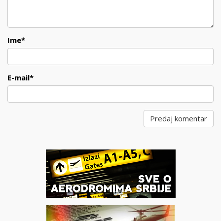
Ime
*
E-mail
*