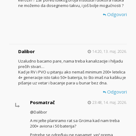
ne možemo da dosegnemo takvu, i još bolje mogućnosti ?
Odgovori
Dalibor
14:20, 13. maj. 2026.
Uzaludno bacamo pare, nama treba kanalizacije i hiljadu
prečih stvari…
Kad je RV i PVO u pitanju ako nemaš minimum 200+ letelica
4+ generacije isto tako 50+ baterija, to što imaš na kašiku je
pišanje uz vetar i bacanje para u bunar bez dna.
Odgovori
Posmatrač
23:48, 14. maj. 2026.
@Dalibor
A mi jelte planiramo rat sa Grcima kad nam treba
200+ aviona i 50 baterija?
Potrebe se određuju ne napamet, već prema