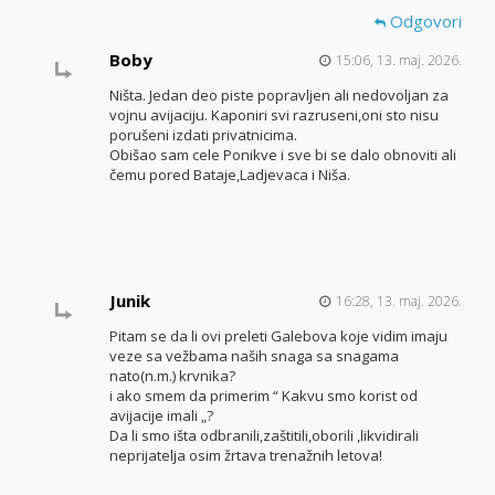
Odgovori
Boby
15:06, 13. maj. 2026.
Ništa. Jedan deo piste popravljen ali nedovoljan za
vojnu avijaciju. Kaponiri svi razruseni,oni sto nisu
porušeni izdati privatnicima.
Obišao sam cele Ponikve i sve bi se dalo obnoviti ali
čemu pored Bataje,Ladjevaca i Niša.
Junik
16:28, 13. maj. 2026.
Pitam se da li ovi preleti Galebova koje vidim imaju
veze sa vežbama naših snaga sa snagama
nato(n.m.) krvnika?
i ako smem da primerim “ Kakvu smo korist od
avijacije imali „?
Da li smo išta odbranili,zaštitili,oborili ,likvidirali
neprijatelja osim žrtava trenažnih letova!