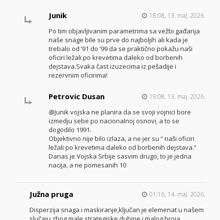
Junik
18:08, 13. maj. 2026.
Po tim objavljivanim parametrima sa vežbi gađanja
naše snage bile su prve do najboljih ali kada je
trebalo od ’91 do ’99 da se praktično pokažu naši
oficiri ležali po krevetima daleko od borbenih
dejstava.Svaka čast izuzecima iz pešadije i
rezervnim oficirima!
Petrovic Dusan
19:08, 13. maj. 2026.
@Junik vojska ne planira da se svoji vojnici bore
izmedju sebe po nacionalnoj osnovi, a to se
dogodilo 1991.
Objektivno nije bilo izlaza, a ne jer su “ naši oficiri
ležali po krevetima daleko od borbenih dejstava.“
Danas je Vojska Srbije sasvim drugo, to je jedna
nacija, a ne pomesanih 10
Južna pruga
01:16, 14. maj. 2026.
Disperzija snaga i maskiranje,ključan je elemenat u našem
slučaju zbog male strategiske dubine i malog broja