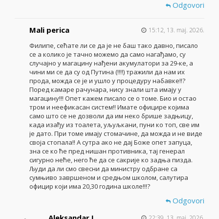
Odgovori
Mali perica
15:12, 13. maj. 2026.
Филипе, сећате ли се да је не баш тако давно, писало
се а колико је тачно можемо да само нагађамо, су
случајно у магацину нађени акумулатори за 29-ке, а
чини ми се да су од Путина (!!!!) тражили да нам их
прода, можда се је и ушло у процедуру набавке!!?
Поред камаре рачунара, нису знали шта имају у
магацину!!! Опет кажем писало се о томе. Био и остао
тром и неефикасан систем!! Имате официре којима
само што се не дозволи да им неко брише задњицу,
када изађу из тоалета, уљуљкани, пуни ко топ, све им
је дато. При томе имају стомачине, да можда и не виде
своја стопала!! А сутра ако не дај Боже опет запуца,
зна се ко ће пред нишан противника, тај генерал
сигурно неће, него ће да се сакрије ко задња пизда.
Људи да ли смо свесни да министру одбране са
сумњиво завршеном и средњом школом, салутира
официр који има 20,30 година школе!!!?
Odgovori
Aleksandar I
22:39, 13. maj. 2026.