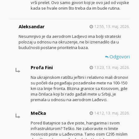
vrši prelet. Ovo samo govori koji je ovo jad od vojske
kada se hvale onim što treba da im bude rutina.
Aleksandar
12:55, 13. maj. 2026.
Nesumnjivo je da aerodrom Ladjevci ima bolji strateski
polozaj u odnosu na okruzenje, ne bi iznenadilo da u
budućnosti postane prioritetna baza.
Odgovori
Profa Fini
13:23, 13. maj. 2026.
Na ukrajinskom ratištu jeftini i relativno mali dronovi
su počeli da pogađaju pozadinske mete na 100-150
km iza linije fronta. Blizina granice sa Kosovom, gde
ima činilaca koji bi rado gađali mete u Srbiji, je
premala u odnosu na aerodrom Lađevci.
Mečka
14:12, 13. maj. 2026.
Pored Batajnice sa dve piste, hangarima i svom
infrastrukturom? Teško. Ne zaboravite ni limite
nosivosti piste u Lađevcima. Tamo osim C295 mislim