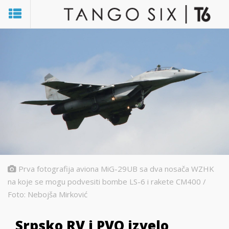
Prva fotografija aviona MiG-29UB sa dva nosača WZHK
na koje se mogu podvesiti bombe LS-6 i rakete CM400 /
Foto: Nebojša Mirković
Srpsko RV i PVO izvelo