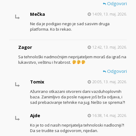
Odgovori
Mečka
14:09, 13. maj. 2026.
Ne da je podigao nego je sad sasvim druga
platforma. Ko bi rekao.
Zagor
12:42, 13. maj. 2026.
Sa tehnološki nadmoćnijim neprijateljem moraš da igraš na
lukavstvo, veštinu i hrabrost.
Odgovori
Tomix
20:05, 13. maj. 2026.
Ažurirano otkazani otvoreni dani vazduhoplovnih
baza. Zanimljivo da posle najave još brža odjava, i
sad prebacivanje tehnike na jug. Nešto se sprema?!
Ajde
16:38, 14. maj. 2026.
Ko je to od nasih neprijatelja tehnoloski nadlocniji?!
Da se trudite sa odgovorom, nijedan.