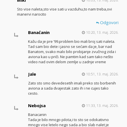
10:03, 13. maj. 2026.
Sto vise naleta,sto vise sati u vazduhu,to nam treba,ovi
manervi narocito
Odgovori
Banaćanin
10:20, 13. maj. 2026.
Kažu da je pre ’99.problem bio mali broj sati naleta.
Tad sam bio dete i jasno se sećam da je, bar nad
Banatom, svako malo bilo probijanje zvučnog zida i
aviona kao u priči. Ne pamtim kad sam tako nešto
video nad ovim delom zemlje u zadnje vreme
Jale
10:51, 13. maj. 2026.
Zato sto smo devedesetih imali preko sto borbenih
aviona a sada dvajestak zato ih i ne cujes tako
cesto.
Nebojsa
11:33, 13. maj. 2026.
Banacanin
Tada je bilo mnogo pilota,i to sto se odokativno
mnogo vise letelo nego sada a bio slab nalet je