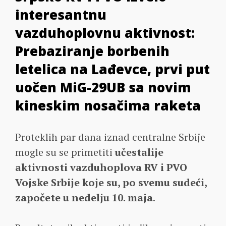
interesantnu
vazduhoplovnu aktivnost:
Prebaziranje borbenih
letelica na Lađevce, prvi put
uočen MiG-29UB sa novim
kineskim nosačima raketa
Proteklih par dana iznad centralne Srbije
mogle su se primetiti
učestalije
aktivnosti vazduhoplova RV i PVO
Vojske Srbije koje su, po svemu sudeći,
započete u nedelju 10. maja
.