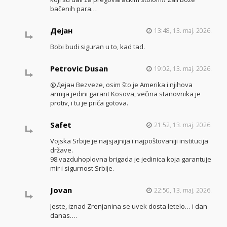
bačenih para…
Дејан
13:48, 13. maj. 2026.
Bobi budi siguran u to, kad tad.
Petrovic Dusan
19:02, 13. maj. 2026.
@Дејан Bezveze, osim što je Amerika i njihova
armija jedini garant Kosova, večina stanovnika je
protiv, i tu je priča gotova.
Safet
21:52, 13. maj. 2026.
Vojska Srbije je najsjajnija i najpoštovaniji institucija
države.
98.vazduhoplovna brigada je jedinica koja garantuje
mir i sigurnost Srbije.
Jovan
22:50, 13. maj. 2026.
Jeste, iznad Zrenjanina se uvek dosta letelo… i dan
danas….