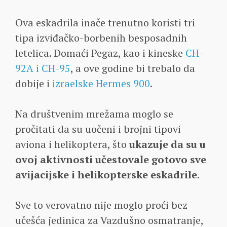
Ova eskadrila inače trenutno koristi tri
tipa izviđačko-borbenih besposadnih
letelica. Domaći Pegaz, kao i kineske
CH-
92A i CH-95
, a ove godine bi trebalo da
dobije i
izraelske Hermes 900
.
Na društvenim mrežama moglo se
pročitati da su uočeni i brojni tipovi
aviona i helikoptera, što
ukazuje da su u
ovoj aktivnosti učestovale gotovo sve
avijacijske i helikopterske eskadrile
.
Sve to verovatno nije moglo proći bez
učešća jedinica za Vazdušno osmatranje,