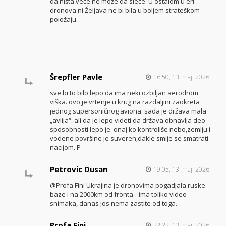
da ništa veće ne može da sleće. U ostalom u eri
dronova ni Željava ne bi bila u boljem strateškom
položaju.
Šrepfler Pavle
16:50, 13. maj. 2026.
sve bi to bilo lepo da ima neki ozbiljan aerodrom
viška. ovo je vrtenje u krug na razdaljini zaokreta
jednog supersoničnog aviona. sada je država mala
„avlija“. ali da je lepo videti da država obnavlja deo
sposobnosti lepo je. onaj ko kontroliše nebo,zemlju i
vodene površine je suveren,dakle smije se smatrati
nacijom. P
Petrovic Dusan
19:05, 13. maj. 2026.
@Profa Fini Ukrajina je dronovima pogadjala ruske
baze i na 2000km od fronta…ima toliko video
snimaka, danas jos nema zastite od toga.
Profa Fini
22:22, 13. maj. 2026.