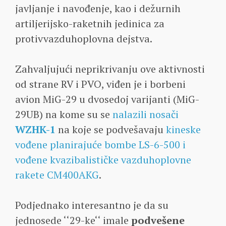
javljanje i navođenje, kao i dežurnih
artiljerijsko-raketnih jedinica za
protivvazduhoplovna dejstva.
Zahvaljujući neprikrivanju ove aktivnosti
od strane RV i PVO, viđen je i borbeni
avion MiG-29 u dvosedoj varijanti (MiG-
29UB) na kome su se
nalazili nosači
WZHK-1
na koje se podvešavaju
kineske
vođene planirajuće bombe LS-6-500 i
vođene kvazibalističke vazduhoplovne
rakete CM400AKG
.
Podjednako interesantno je da su
jednosede ‘‘29-ke‘‘ imale
podvešene