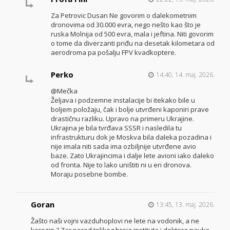
Za Petrovic Dusan Ne govorim o dalekometnim
dronovima od 30.000 evra, nego nešto kao što je
ruska Molnija od 500 evra, mala i jeftina. Niti govorim
o tome da diverzanti priđu na desetak kilometara od
aerodroma pa pošalju FPV kvadkoptere.
Perko
14:40, 14. maj. 2026.
@Mečka
Željava i podzemne instalacije bi itekako bile u
boljem položaju, čak i bolje utvrđeni kaponiri prave
drastičnu razliku. Upravo na primeru Ukrajine.
Ukrajina je bila tvrđava SSSR i nasledila tu
infrastrukturu dok je Moskva bila daleka pozadina i
nije imala niti sada ima ozbiljnije utvrđene avio
baze. Zato Ukrajincima i dalje lete avioni iako daleko
od fronta. Nije to lako uništiti ni u eri dronova.
Moraju posebne bombe.
Goran
13:45, 13. maj. 2026.
Žašto naši vojni vazduhoplovi ne lete na vodonik, a ne
kerozin ? Zar pored tolikog broja instituta i doktora nauka