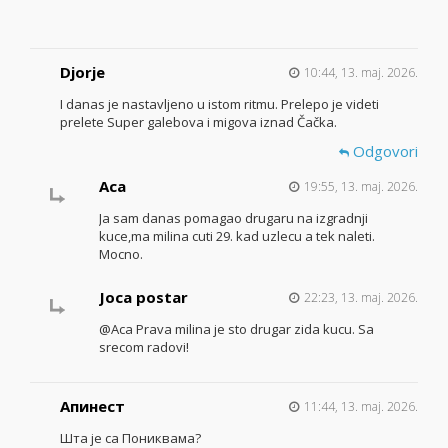
Djorje
10:44, 13. maj. 2026.
I danas je nastavljeno u istom ritmu. Prelepo je videti
prelete Super galebova i migova iznad Čačka.
Odgovori
Aca
19:55, 13. maj. 2026.
Ja sam danas pomagao drugaru na izgradnji
kuce,ma milina cuti 29. kad uzlecu a tek naleti.
Mocno.
Joca postar
22:23, 13. maj. 2026.
@Aca Prava milina je sto drugar zida kucu. Sa
srecom radovi!
Апинест
11:44, 13. maj. 2026.
Шта је са Пониквама?