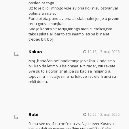
posledica toga
Uz to je bilo i mnogo vise aviona koji nisu ostvarivali
optimalan nalet
Puno pilota,puno aviona ali slab nalet jer je u prvom
redu gorivo manjkalo
Sad je kontra situacija,mnogo manje letelica,isto
tako i pilota ali bar to sto imamo leti pa bi nalet
trebao biti bolji
Kakao
12:13, 13. maj. 2026.
Moj „banaćanine“ nadletanje je vežba. Onda smo
bili kao da letimo u balonima. Niti radar, niti rakete.
Sve su to zlotvori znali, pa su kao sa indijanci a,
topovima i mitraljezima na lukove i strele. Iranci su
rekli dosta.
Bobi
12:52, 13. maj. 2026.
čemu sve ovo? da neće da vraćaju sever Kosova
koji su dali za pregovaračkim stolom!? Žali Bože