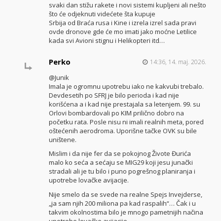
svaki dan stižu rakete i novi sistemi kupljeni ali nešto
što će odjeknuti videćete šta kupuje
Srbija od Braća rusa i Kine i izrela izrel sada pravi
ovde dronove gde će mo imati jako moćne Letilice
kada svi Avioni stignu i Helikopteri itd…
Perko
14:36, 14. maj. 2026.
@Junik
Imala je ogromnu upotrebu iako ne kakvubi trebalo.
Devdesetih po SFRJ je bilo perioda i kad nije
korišćena a i kad nije prestajala sa letenjem. 99. su
Orlovi bombardovali po KIM prilično dobro na
početku rata. Posle nisu ni imali realnih meta, pored
oštećenih aerodroma. Uporišne tačke OVK su bile
uništene.
Mislim i da nije fer da se pokojnog Živote Đurića
malo ko seća a sećaju se MIG29 koji jesu junački
stradali ali je tu bilo i puno pogrešnog planiranja i
upotrebe lovačke avijacije.
Nije smelo da se svede na realne Spejs Invejderse,
„ja sam njih 200 miliona pa kad raspalih“… Čak i u
takvim okolnostima bilo je mnogo pametnijih načina
upotrebe lovačke avijacije.