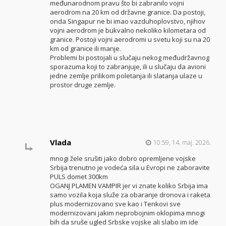
međunarodnom pravu što bi zabranilo vojni
aerodrom na 20 km od državne granice. Da postoji,
onda Singapur ne bi imao vazduhoplovstvo, njihov
vojni aerodrom je bukvalno nekoliko kilometara od
granice. Postoji vojni aerodromi u svetu koji su na 20
km od granice ili manje.
Problemi bi postojali u slučaju nekog međudržavnog
sporazuma koji to zabranjuje, ili u slučaju da avioni
jedne zemlje prilikom poletanja ili slatanja ulaze u
prostor druge zemlje.
Vlada
10:59, 14. maj. 2026.
mnogi žele srušiti jako dobro opremljene vojske
Srbija trenutno je vodeća sila u Evropi ne zaboravite
PULS domet 300km
OGANJ PLAMEN VAMPIR jer vi znate koliko Srbija ima
samo vozila koja služe za obaranje dronova i raketa
plus modernizovano sve kao i Tenkovi sve
modernizovani jakim neprobojnim oklopima mnogi
bih da sruše ugled Srbske vojske ali slabo im ide