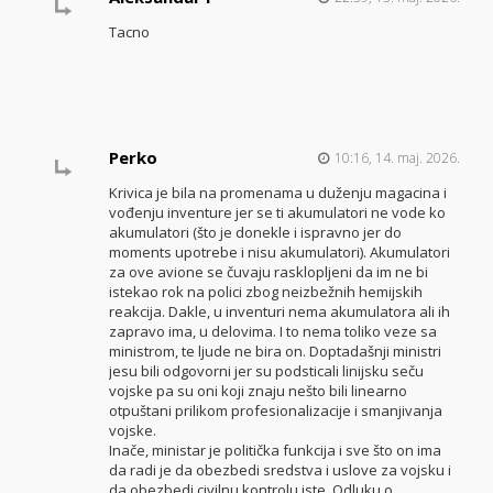
Tacno
Perko
10:16, 14. maj. 2026.
Krivica je bila na promenama u duženju magacina i
vođenju inventure jer se ti akumulatori ne vode ko
akumulatori (što je donekle i ispravno jer do
moments upotrebe i nisu akumulatori). Akumulatori
za ove avione se čuvaju rasklopljeni da im ne bi
istekao rok na polici zbog neizbežnih hemijskih
reakcija. Dakle, u inventuri nema akumulatora ali ih
zapravo ima, u delovima. I to nema toliko veze sa
ministrom, te ljude ne bira on. Doptadašnji ministri
jesu bili odgovorni jer su podsticali linijsku seču
vojske pa su oni koji znaju nešto bili linearno
otpuštani prilikom profesionalizacije i smanjivanja
vojske.
Inače, ministar je politička funkcija i sve što on ima
da radi je da obezbedi sredstva i uslove za vojsku i
da obezbedi civilnu kontrolu iste. Odluku o