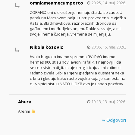
omniameamecumporto
20:25, 14. maj. 2026.
ZORAN@ oni u okruženju nemaju šta da se čude. U
petak na Marsovom polju u Istri provedena je vježba
Rafala, Blackhawkova, raznoraznih dronova sa
gađanjem i međudjelovanjem. Dakle vi svoje, a mi
svoje i nema čuđenja, vremena se mijenjaju.
Nikola kozovic
23:05, 15. maj. 2026.
hvala bogu da imamo spremno RV iPVO imamo
hermes 900 stizu novi avioni rafal 4.1 najnoviji i da
se ceo sistem digitalizuje drugi lricaju a mi cutimo i
radimo zivela Srbija i njeni gradjani a dusmani neka
crknu i gledaju kako raste vojska koja je samostalna
ciji vojnici nisu u NATO ili OKB ovo je uspeh pozdrav
Ahura
10:13, 13. maj. 2026.
Aferim
Odgovori