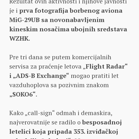
Rezultat ovih aktivnosti i njihove javnosti
je i
prva fotografija borbenog aviona
MiG-29UB sa novonabavljenim
kineskim nosačima ubojnih sredstava
WZHK
.
Pre tri dana se putem komercijalnih
servisa za praćenje letova „
Flight Radar“
i „ADS-B Exchange“
mogao pratiti let
vazduhoplova sa pozivnim znakom
„SOKO6“
.
Kako „call-sign“ odmah i demaskira,
najverovatnije se radilo o
besposadnoj
letelici koja pripada 353. izviđačkoj