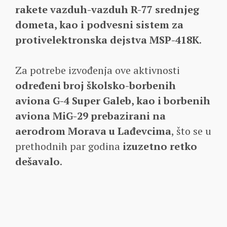
rakete vazduh-vazduh R-77 srednjeg
dometa, kao i podvesni sistem za
protivelektronska dejstva MSP-418K
.
Za potrebe izvođenja ove aktivnosti
određeni broj školsko-borbenih
aviona G-4 Super Galeb, kao i borbenih
aviona MiG-29 prebazirani na
aerodrom Morava u Lađevcima
, što se u
prethodnih par godina
izuzetno retko
dešavalo
.