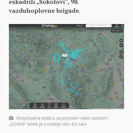
eskadrili „Sokolovi“, 98.
vazduhoplovne brigade
.
Besposadna letelica sa pozivnim radio nazivom
„SOKO6“ letela je u nedelju oko 4,5 sata