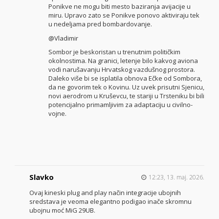
Ponikve ne mogu biti mesto baziranja avijacije u
miru. Upravo zato se Ponikve ponovo aktiviraju tek
u nedeljama pred bombardovanje.
@Vladimir
Sombor je beskoristan u trenutnim političkim
okolnostima. Na granici, letenje bilo kakvog aviona
vodi narušavanju Hrvatskog vazdušnog prostora.
Daleko više bi se isplatila obnova Ečke od Sombora,
da ne govorim tek o Kovinu. Uz uvek prisutni Sjenicu,
novi aerodrom u Kruševcu, te stariji u Trsteniku bi bili
potencijalno primamljivim za adaptaciju u civilno-
vojne.
Slavko
12:23, 13. maj. 2026.
Ovaj kineski plug and play način integracije ubojnih
sredstava je veoma elegantno podigao inače skromnu
ubojnu moć MiG 29UB.