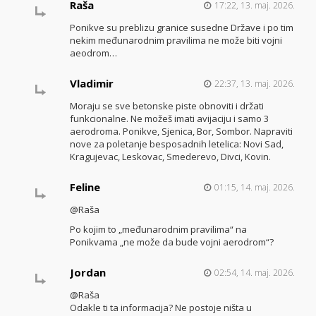
Raša
17:22, 13. maj. 2026.
Ponikve su preblizu granice susedne Države i po tim
nekim međunarodnim pravilima ne može biti vojni
aeodrom…
Vladimir
22:37, 13. maj. 2026.
Moraju se sve betonske piste obnoviti i držati
funkcionalne. Ne možeš imati avijaciju i samo 3
aerodroma. Ponikve, Sjenica, Bor, Sombor. Napraviti
nove za poletanje besposadnih letelica: Novi Sad,
Kragujevac, Leskovac, Smederevo, Divci, Kovin.
Feline
01:15, 14. maj. 2026.
@Raša
Po kojim to „međunarodnim pravilima“ na
Ponikvama „ne može da bude vojni aerodrom“?
Jordan
02:54, 14. maj. 2026.
@Raša
Odakle ti ta informacija? Ne postoje ništa u