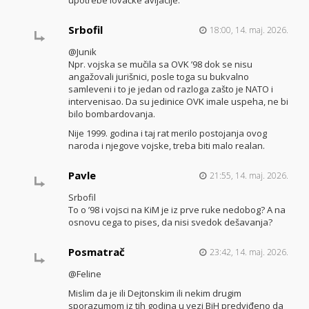
Srbofil
18:00, 14. maj. 2026.
@Junik
Npr. vojska se mučila sa OVK ’98 dok se nisu
angažovali jurišnici, posle toga su bukvalno
samleveni i to je jedan od razloga zašto je NATO i
intervenisao. Da su jedinice OVK imale uspeha, ne bi
bilo bombardovanja.
Nije 1999. godina i taj rat merilo postojanja ovog
naroda i njegove vojske, treba biti malo realan.
Pavle
21:55, 14. maj. 2026.
Srbofil
To o ’98 i vojsci na KiM je iz prve ruke nedobog? A na
osnovu cega to pises, da nisi svedok dešavanja?
Posmatrač
23:42, 14. maj. 2026.
@Feline
Mislim da je ili Dejtonskim ili nekim drugim
sporazumom iz tih godina u vezi BiH predviđeno da