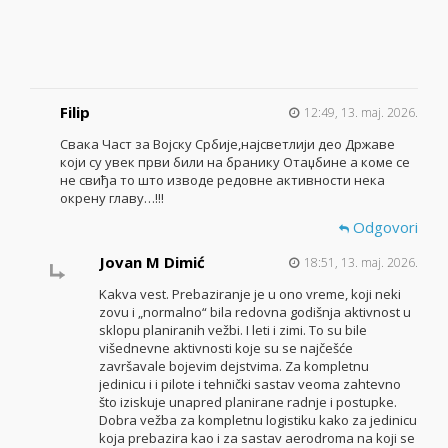
Filip
12:49, 13. maj. 2026.
Свака Част за Војску Србије,најсветлији део Државе
који су увек први били на бранику Отаџбине а коме се
не свиђа то што изводе редовне активности нека
окрену главу…!!!
Odgovori
Jovan M Dimić
18:51, 13. maj. 2026.
Kakva vest. Prebaziranje je u ono vreme, koji neki
zovu i „normalno“ bila redovna godišnja aktivnost u
sklopu planiranih vežbi. I leti i zimi. To su bile
višednevne aktivnosti koje su se najčešće
završavale bojevim dejstvima. Za kompletnu
jedinicu i i pilote i tehnički sastav veoma zahtevno
što iziskuje unapred planirane radnje i postupke.
Dobra vežba za kompletnu logistiku kako za jedinicu
koja prebazira kao i za sastav aerodroma na koji se