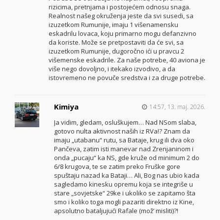
rizicima, pretnjama i postojećem odnosu snaga.
Realnost našeg okruženja jeste da svi susedi, sa
izuzetkom Rumunije, imaju 1 višenamensku
eskadrilu lovaca, koju primarno mogu defanzivno
da koriste. Može se pretpostaviti da će svi, sa
izuzetkom Rumunije, dugoročno ići u pravcu 2
višemenske eskadrile. Za naše potrebe, 40 aviona je
više nego dovoljno, i itekako izvodivo, a da
istovremeno ne povuče sredstva i za druge potrebe.
Kimiya
14:57, 13. maj. 2026.
Ja vidim, gledam, osluškujem… Nad NSom slaba,
gotovo nulta aktivnost naših iz RVa!? Znam da
imaju „utabanu“ rutu, sa Bataje, krug ili dva oko
Pančeva, zatim isti manevar nad Zrenjaninom i
onda „pucaju“ ka NS, gde kruže od minimum 2 do
6/8 krugova, te se zatim preko Fruške gore
spuštaju nazad ka Bataji… Ali, Bog nas ubio kada
sagledamo kinesku opremu koja se integriše u
stare „sovjetske“ 29ke i ukoliko se zapitamo šta
smo i koliko toga mogli pazariti direktno iz Kine,
apsolutno bataljujući Rafale (mož’ misliti)?!