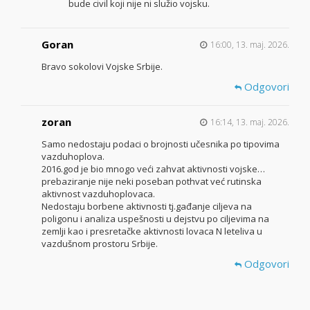
bude civil koji nije ni služio vojsku.
Goran
16:00, 13. maj. 2026.
Bravo sokolovi Vojske Srbije.
Odgovori
zoran
16:14, 13. maj. 2026.
Samo nedostaju podaci o brojnosti učesnika po tipovima
vazduhoplova.
2016.god je bio mnogo veći zahvat aktivnosti vojske…
prebaziranje nije neki poseban pothvat već rutinska
aktivnost vazduhoplovaca.
Nedostaju borbene aktivnosti tj.gađanje ciljeva na
poligonu i analiza uspešnosti u dejstvu po ciljevima na
zemlji kao i presretačke aktivnosti lovaca N leteliva u
vazdušnom prostoru Srbije.
Odgovori