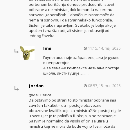
borbenom korišćenju donose predsednik i savet
odbrane a ne ministar, dok komandu na terenu
sprovodi generalštab. Tehnički, ministar može da
nema ni osnovnu i da stvar nekako funkcioniše.
Sistem je tako napravljen. Svakako je bolje ako je
upućen i zna šta radi, ali sistem je robusniji od
jednog čoveka.
Ime
11:15, 14. maj. 2026.
Глупетање није забрањено, али је ружно
и непристојно.
А за лечење комплекса незнања постоје
школе, институције, ……..
Jordan
08:57, 15. maj. 2026.
@Mali Perica
Da ostavimo po strani to što ministar odbrane ima
završen fakultet – da li postoje obavezne
obrazovne kvalifikacije za ministra? Ne postoji nigde
u svetu, jer je to politička funkcija, a ne zanimanje.
Sasvim je normalno da visoki oficiri salutiraju
ministru koji ne mora da bude vojno lice, može da