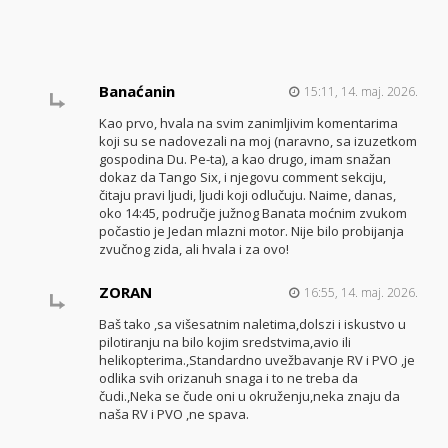
Banaćanin
15:11, 14. maj. 2026.
Kao prvo, hvala na svim zanimljivim komentarima
koji su se nadovezali na moj (naravno, sa izuzetkom
gospodina Du. Pe-ta), a kao drugo, imam snažan
dokaz da Tango Six, i njegovu comment sekciju,
čitaju pravi ljudi, ljudi koji odlučuju. Naime, danas,
oko 14:45, područje južnog Banata moćnim zvukom
počastio je Jedan mlazni motor. Nije bilo probijanja
zvučnog zida, ali hvala i za ovo!
ZORAN
16:55, 14. maj. 2026.
Baš tako ,sa višesatnim naletima,dolszi i iskustvo u
pilotiranju na bilo kojim sredstvima,avio ili
helikopterima.,Standardno uvežbavanje RV i PVO ,je
odlika svih orizanuh snaga i to ne treba da
čudi.,Neka se čude oni u okruženju,neka znaju da
naša RV i PVO ,ne spava.