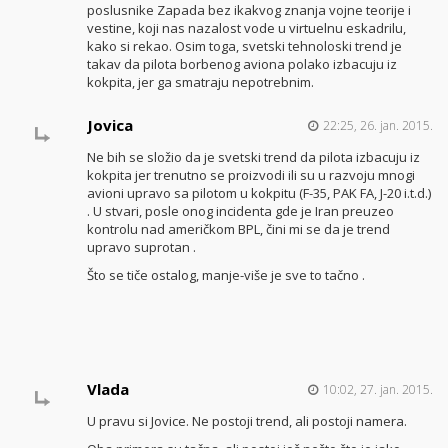
poslusnike Zapada bez ikakvog znanja vojne teorije i
vestine, koji nas nazalost vode u virtuelnu eskadrilu,
kako si rekao. Osim toga, svetski tehnoloski trend je
takav da pilota borbenog aviona polako izbacuju iz
kokpita, jer ga smatraju nepotrebnim.
Jovica
22:25, 26. jan. 2015.
Ne bih se složio da je svetski trend da pilota izbacuju iz
kokpita jer trenutno se proizvodi ili su u razvoju mnogi
avioni upravo sa pilotom u kokpitu (F-35, PAK FA, J-20 i.t.d.)
. U stvari, posle onog incidenta gde je Iran preuzeo
kontrolu nad američkom BPL, čini mi se da je trend
upravo suprotan .
Što se tiče ostalog, manje-više je sve to tačno .
Vlada
10:02, 27. jan. 2015.
U pravu si Jovice. Ne postoji trend, ali postoji namera.