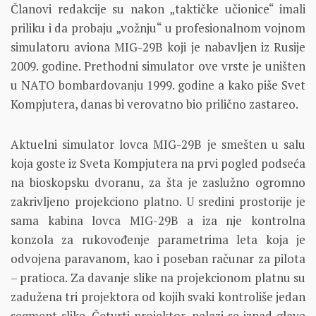
Članovi redakcije su nakon „taktičke učionice“ imali
priliku i da probaju „vožnju“ u profesionalnom vojnom
simulatoru aviona MIG-29B koji je nabavljen iz Rusije
2009. godine. Prethodni simulator ove vrste je uništen
u NATO bombardovanju 1999. godine a kako piše Svet
Kompjutera, danas bi verovatno bio prilično zastareo.
Aktuelni simulator lovca MIG-29B je smešten u salu
koja goste iz Sveta Kompjutera na prvi pogled podseća
na bioskopsku dvoranu, za šta je zaslužno ogromno
zakrivljeno projekciono platno. U sredini prostorije je
sama kabina lovca MIG-29B a iza nje kontrolna
konzola za rukovođenje parametrima leta koja je
odvojena paravanom, kao i poseban računar za pilota
– pratioca. Za davanje slike na projekcionom platnu su
zadužena tri projektora od kojih svaki kontroliše jedan
segment slike. Četvrti projektor, nalazi se iznad glave