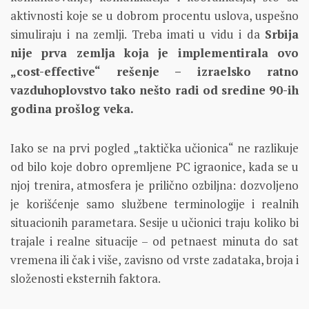
aktivnosti koje se u dobrom procentu uslova, uspešno
simuliraju i na zemlji. Treba imati u vidu i da
Srbija
nije prva zemlja koja je implementirala ovo
„cost-effective“ rešenje – izraelsko ratno
vazduhoplovstvo tako nešto radi od sredine 90-ih
godina prošlog veka.
Iako se na prvi pogled „taktička učionica“ ne razlikuje
od bilo koje dobro opremljene PC igraonice, kada se u
njoj trenira, atmosfera je prilično ozbiljna: dozvoljeno
je korišćenje samo službene terminologije i realnih
situacionih parametara. Sesije u učionici traju koliko bi
trajale i realne situacije – od petnaest minuta do sat
vremena ili čak i više, zavisno od vrste zadataka, broja i
složenosti eksternih faktora.