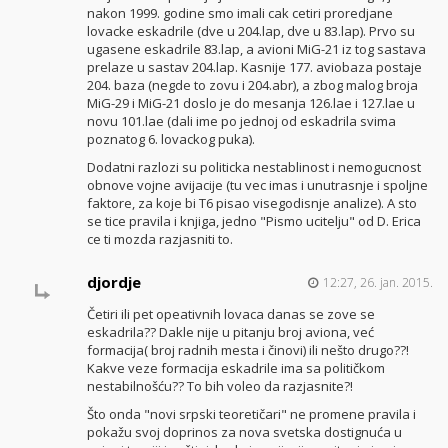
nakon 1999. godine smo imali cak cetiri proredjane
lovacke eskadrile (dve u 204.lap, dve u 83.lap). Prvo su
ugasene eskadrile 83.lap, a avioni MiG-21 iz tog sastava
prelaze u sastav 204.lap. Kasnije 177. aviobaza postaje
204. baza (negde to zovu i 204.abr), a zbog malog broja
MiG-29 i MiG-21 doslo je do mesanja 126.lae i 127.lae u
novu 101.lae (dali ime po jednoj od eskadrila svima
poznatog 6. lovackog puka).
Dodatni razlozi su politicka nestablinost i nemogucnost
obnove vojne avijacije (tu vec imas i unutrasnje i spoljne
faktore, za koje bi T6 pisao visegodisnje analize). A sto
se tice pravila i knjiga, jedno "Pismo ucitelju" od D. Erica
ce ti mozda razjasniti to.
djordje
12:27, 26. jan. 2015.
Četiri ili pet opeativnih lovaca danas se zove se
eskadrila?? Dakle nije u pitanju broj aviona, već
formacija( broj radnih mesta i činovi) ili nešto drugo??!
Kakve veze formacija eskadrile ima sa političkom
nestabilnošću?? To bih voleo da razjasnite?!
Što onda "novi srpski teoretičari" ne promene pravila i
pokažu svoj doprinos za nova svetska dostignuća u