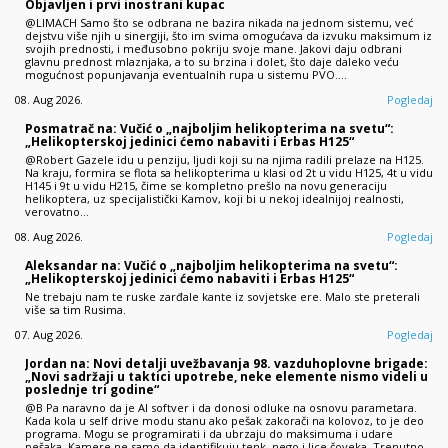
Objavljen i prvi inostrani kupac
@LIMACH Samo što se odbrana ne bazira nikada na jednom sistemu, već
dejstvu više njih u sinergiji, što im svima omogućava da izvuku maksimum iz
svojih prednosti, i međusobno pokriju svoje mane. Jakovi daju odbrani
glavnu prednost mlaznjaka, a to su brzina i dolet, što daje daleko veću
mogućnost popunjavanja eventualnih rupa u sistemu PVO.…
08. Aug 2026.
Pogledaj
Posmatrač na: Vučić o „najboljim helikopterima na svetu“:
„Helikopterskoj jedinici ćemo nabaviti i Erbas H125“
@Robert Gazele idu u penziju, ljudi koji su na njima radili prelaze na H125.
Na kraju, formira se flota sa helikopterima u klasi od 2t u vidu H125, 4t u vidu
H145 i 9t u vidu H215, čime se kompletno prešlo na novu generaciju
helikoptera, uz specijalistički Kamov, koji bi u nekoj idealnijoj realnosti,
verovatno…
08. Aug 2026.
Pogledaj
Aleksandar na: Vučić o „najboljim helikopterima na svetu“:
„Helikopterskoj jedinici ćemo nabaviti i Erbas H125“
Ne trebaju nam te ruske zarđale kante iz sovjetske ere. Malo ste preterali
više sa tim Rusima.
07. Aug 2026.
Pogledaj
Jordan na: Novi detalji uvežbavanja 98. vazduhoplovne brigade:
„Novi sadržaji u taktici upotrebe, neke elemente nismo videli u
poslednje tri godine“
@B Pa naravno da je AI softver i da donosi odluke na osnovu parametara.
Kada kola u self drive modu stanu ako pešak zakorači na kolovoz, to je deo
programa. Mogu se programirati i da ubrzaju do maksimuma i udare
pešaka. Kamere ne samo da identifikuju tenk, nego i lice čoveka. Trenutno