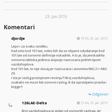
23. Jan 2015
Komentari
djordje
19:33, 25. jan. 2015.
Lepo i za svaku cestitku.
Kad smo kod 101.lae, voleo bih da se objasni odudaranje kod
101.lae od osnovne definicije eskadrile. A to je, da jeeskadrila
osnovna takticka jedinica avijacije naoruzana jednim tipom
vazduhoplova.
Kod 101.lae, to nije slucaj jer naoruzana i avionima MiG 21 i MiG
29.
I sta je razlog postojecem resenju?! Broj vazduhoplova,
svakako ne moze biti osnovni razlog. Ili da ispravljamo pravila i
knjige?!
Odgovori
126LAE-Delta
21:04, 25. jan. 2015.
Broj vazduhoplova je jedan od osnovnih razloga, jer