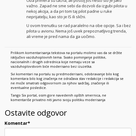
Oba primera su tačna, ali postoj još nešto što je jako
važno. Zapad ne sme sebi da dozvoli da izgubi pilota u
nekoj akcija, a da pri tom taj pilot padne u ruke
neprijatelju, kao sto je IS ili slični.
U ovom trenutku se rad paralelno na obe opcije. Sa i bez
pilota u avionu. Nema još uvek prepoznatljivog trenda,
ali vreme je pred nama da ga uočimo.
Prilikom komentarisanja tekstova na portalu molimo vas da se držite
isključivo vazduhoplovnih tema. Svako pominjanje politike,
nacionalnih i drugih odrednica koje nemaju veze sa
vazduhoplovstvom biće moderisano bez izuzetka.
Svi komentari na portalu su predmoderisani, odobravanje bilo kog
komentara bilo kog značenja ne odražava stav redakcije i redakcija se
ne može smatrati odgovornom za njihov sadržaj, značenje ili
eventualne posledice.
Tango Six portal, osim gore navedenih opštih smernica, ne
komentariše privatno niti javno svoju politiku moderisanja
Ostavite odgovor
Komentar
*