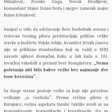
Mihajlović, Zvonko Goga, Novak Đorđijević,
komandant Major Dejan Beda i njegov zamenik major
Bojan Jelenković.
Imajući u vidu da održavanje flote borbebnih aviona i
redovan trening pilota predstavljaju prilično velike
stavke u budžetu Vojske Srbije, kvantitet letnih časova
nije ni približan standardima koji su važili u SFRJ
navode njihovi domaćini. Kako u šali kažu u 101.
lovačkoj eskadrili a prenosi Svet Kompjutera:
„Nema
poletanja niti bilo kakve vežbe bez najmanje dve
tone kerozina“.
Sa druge strane postoje vežbe za koje nije potrebno
vežbanje „u vazduhu“. Prema rečima pilota iz
Batajnice, većina aspekata timske taktike svodi se na
komandovanje, komunikaciju i koordinaciju, što su