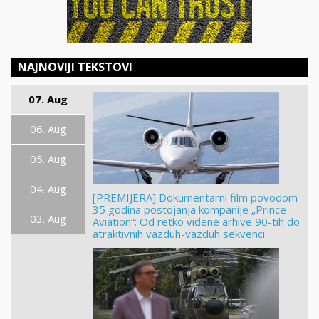
NAJNOVIJI TEKSTOVI
07. Aug
06. Aug
05. Aug
04. Aug
[PREMIJERA] Dokumentarni film povodom
35 godina postojanja kompanije „Prince
03. Aug
Aviation“: Od retko viđene arhive 90-tih do
atraktivnih vazduh-vazduh sekvenci