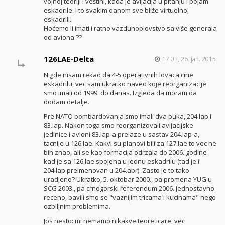
vojnoj teoriji i veštini, kada je avijacija u pitanju i pojam
eskadrile. I to svakim danom sve bliže virtuelnoj
eskadrili.
Hoćemo li imati i ratno vazduhoplovstvo sa više generala
od aviona ??
126LAE-Delta
17:03, 26. jan. 2015.
Nigde nisam rekao da 4-5 operativnih lovaca cine
eskadrilu, vec sam ukratko naveo koje reorganizacije
smo imali od 1999. do danas. Izgleda da moram da
dodam detalje.
Pre NATO bombardovanja smo imali dva puka, 204.lap i
83.lap. Nakon toga smo reorganizovali avijacijske
jedinice i avioni 83.lap-a prelaze u sastav 204.lap-a,
tacnije u 126.lae. Kakvi su planovi bili za 127.lae to vec ne
bih znao, ali se kao formacija odrzala do 2006. godine
kad je sa 126.lae spojena u jednu eskadrilu (tad je i
204.lap preimenovan u 204.abr). Zasto je to tako
uradjeno? Ukratko, 5. oktobar 2000., pa promena YUG u
SCG 2003., pa crnogorski referendum 2006. Jednostavno
receno, bavili smo se "vaznijim tricama i kucinama" nego
ozbiljnim problemima.
Jos nesto: mi nemamo nikakve teoreticare, vec