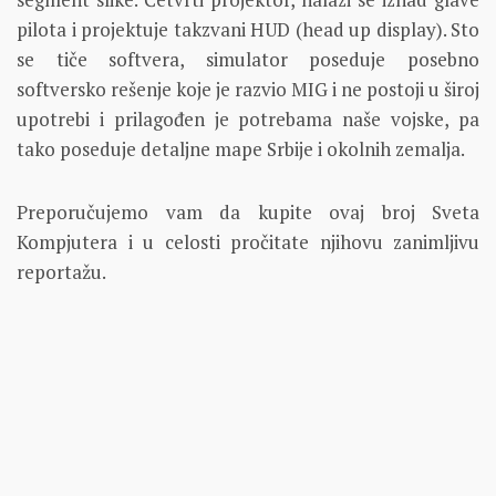
pilota i projektuje takzvani HUD (head up display). Sto
se tiče softvera, simulator poseduje posebno
softversko rešenje koje je razvio MIG i ne postoji u široj
upotrebi i prilagođen je potrebama naše vojske, pa
tako poseduje detaljne mape Srbije i okolnih zemalja.
Preporučujemo vam da kupite ovaj broj Sveta
Kompjutera i u celosti pročitate njihovu zanimljivu
reportažu.