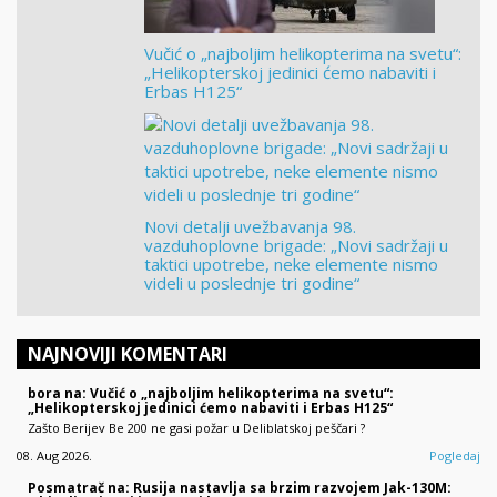
Vučić o „najboljim helikopterima na svetu“:
„Helikopterskoj jedinici ćemo nabaviti i
Erbas H125“
Novi detalji uvežbavanja 98.
vazduhoplovne brigade: „Novi sadržaji u
taktici upotrebe, neke elemente nismo
videli u poslednje tri godine“
NAJNOVIJI KOMENTARI
bora na: Vučić o „najboljim helikopterima na svetu“:
„Helikopterskoj jedinici ćemo nabaviti i Erbas H125“
Zašto Berijev Be 200 ne gasi požar u Deliblatskoj peščari ?
08. Aug 2026.
Pogledaj
Posmatrač na: Rusija nastavlja sa brzim razvojem Jak-130M: