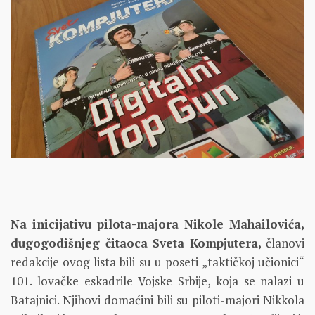
Na inicijativu pilota-majora Nikole Mahailovića,
dugogodišnjeg čitaoca Sveta Kompjutera,
članovi
redakcije ovog lista bili su u poseti „taktičkoj učionici“
101. lovačke eskadrile Vojske Srbije, koja se nalazi u
Batajnici. Njihovi domaćini bili su piloti-majori Nikkola