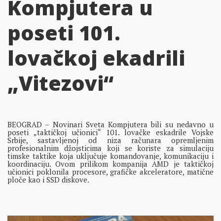
Kompjutera u
poseti 101.
lovačkoj ekadrili
„Vitezovi“
BEOGRAD – Novinari Sveta Kompjutera bili su nedavno u
poseti „taktičkoj učionici“ 101. lovačke eskadrile Vojske
Srbije, sastavljenoj od niza računara opremljenim
profesionalnim džojsticima koji se koriste za simulaciju
timske taktike koja uključuje komandovanje, komunikaciju i
koordinaciju. Ovom prilikom kompanija AMD je taktičkoj
učionici poklonila procesore, grafičke akceleratore, matične
ploče kao i SSD diskove.