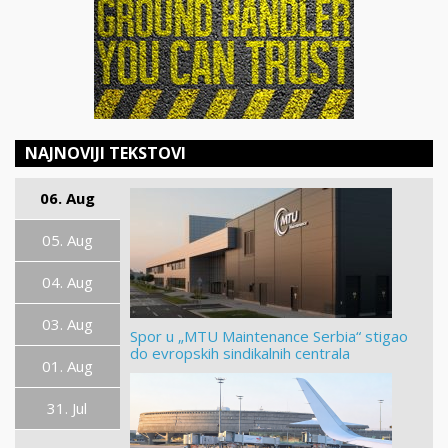
NAJNOVIJI TEKSTOVI
06. Aug
05. Aug
04. Aug
03. Aug
Spor u „MTU Maintenance Serbia“ stigao
do evropskih sindikalnih centrala
01. Aug
31. Jul