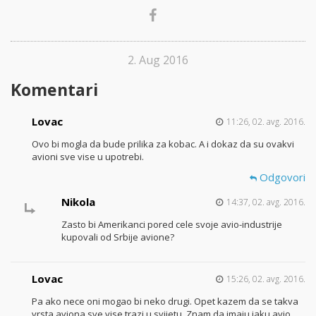
2. Aug 2016
Komentari
Lovac
11:26, 02. avg. 2016.
Ovo bi mogla da bude prilika za kobac. A i dokaz da su ovakvi
avioni sve vise u upotrebi.
Odgovori
Nikola
14:37, 02. avg. 2016.
Zasto bi Amerikanci pored cele svoje avio-industrije
kupovali od Srbije avione?
Lovac
15:26, 02. avg. 2016.
Pa ako nece oni mogao bi neko drugi. Opet kazem da se takva
vrsta aviona sve vise trazi u svijetu. Znam da imaju jaku avio