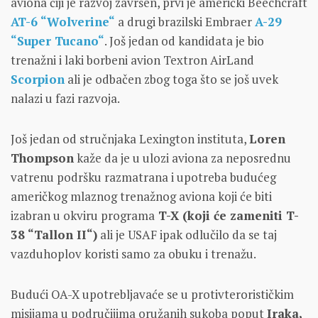
aviona čiji je razvoj završen, prvi je američki Beechcraft
AT-6 “Wolverine“
a drugi brazilski Embraer
A-29
“Super Tucano“
. Još jedan od kandidata je bio
trenažni i laki borbeni avion Textron AirLand
Scorpion
ali je odbačen zbog toga što se još uvek
nalazi u fazi razvoja.
Još jedan od stručnjaka Lexington instituta,
Loren
Thompson
kaže da je u ulozi aviona za neposrednu
vatrenu podršku razmatrana i upotreba budućeg
američkog mlaznog trenažnog aviona koji će biti
izabran u okviru programa
T-X (koji će zameniti T-
38 “Tallon II“)
ali je USAF ipak odlučilo da se taj
vazduhoplov koristi samo za obuku i trenažu.
Budući OA-X upotrebljavaće se u protivterorističkim
misijama u područijima oružanih sukoba poput
Iraka,