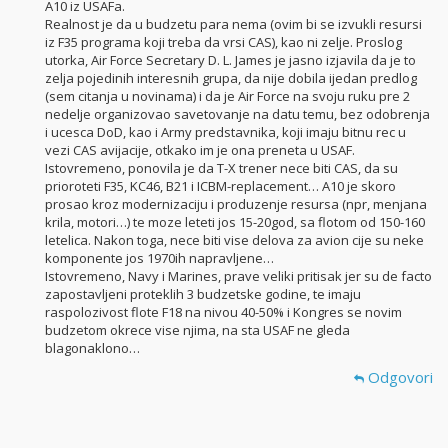
A10 iz USAFa.
Realnost je da u budzetu para nema (ovim bi se izvukli resursi
iz F35 programa koji treba da vrsi CAS), kao ni zelje. Proslog
utorka, Air Force Secretary D. L. James je jasno izjavila da je to
zelja pojedinih interesnih grupa, da nije dobila ijedan predlog
(sem citanja u novinama) i da je Air Force na svoju ruku pre 2
nedelje organizovao savetovanje na datu temu, bez odobrenja
i ucesca DoD, kao i Army predstavnika, koji imaju bitnu rec u
vezi CAS avijacije, otkako im je ona preneta u USAF.
Istovremeno, ponovila je da T-X trener nece biti CAS, da su
prioroteti F35, KC46, B21 i ICBM-replacement… A10 je skoro
prosao kroz modernizaciju i produzenje resursa (npr, menjana
krila, motori…) te moze leteti jos 15-20god, sa flotom od 150-160
letelica. Nakon toga, nece biti vise delova za avion cije su neke
komponente jos 1970ih napravljene…
Istovremeno, Navy i Marines, prave veliki pritisak jer su de facto
zapostavljeni proteklih 3 budzetske godine, te imaju
raspolozivost flote F18 na nivou 40-50% i Kongres se novim
budzetom okrece vise njima, na sta USAF ne gleda
blagonaklono…
Odgovori