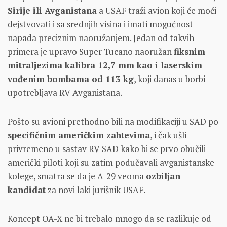
Sirije ili Avganistana
a USAF traži avion koji će moći
dejstvovati i sa srednjih visina i imati mogućnost
napada preciznim naoružanjem. Jedan od takvih
primera je upravo Super Tucano naoružan
fiksnim
mitraljezima kalibra 12,7 mm kao i laserskim
vođenim bombama od 113 kg
, koji danas u borbi
upotrebljava RV Avganistana.
Pošto su avioni prethodno bili na modifikaciji u SAD po
specifičnim američkim zahtevima
, i čak ušli
privremeno u sastav RV SAD kako bi se prvo obučili
američki piloti koji su zatim podučavali avganistanske
kolege, smatra se da je A-29 veoma
ozbiljan
kandidat
za novi laki jurišnik USAF.
Koncept OA-X ne bi trebalo mnogo da se razlikuje od