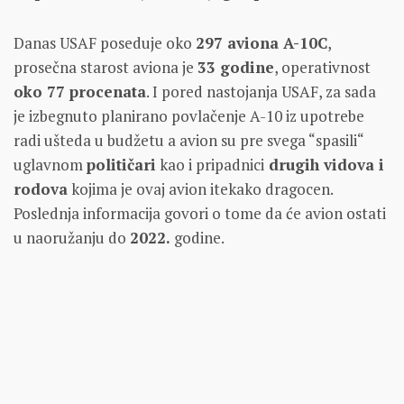
Danas USAF poseduje oko
297 aviona A-10C
,
prosečna starost aviona je
33 godine
, operativnost
oko 77 procenata
. I pored nastojanja USAF, za sada
je izbegnuto planirano povlačenje A-10 iz upotrebe
radi ušteda u budžetu a avion su pre svega “spasili“
uglavnom
političari
kao i pripadnici
drugih vidova i
rodova
kojima je ovaj avion itekako dragocen.
Poslednja informacija govori o tome da će avion ostati
u naoružanju do
2022.
godine.