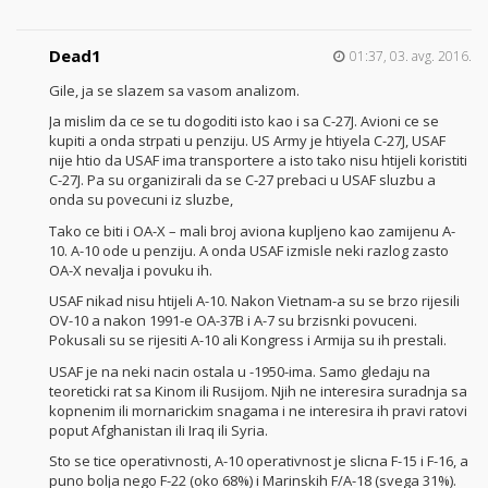
Dead1
01:37, 03. avg. 2016.
Gile, ja se slazem sa vasom analizom.
Ja mislim da ce se tu dogoditi isto kao i sa C-27J. Avioni ce se
kupiti a onda strpati u penziju. US Army je htiyela C-27J, USAF
nije htio da USAF ima transportere a isto tako nisu htijeli koristiti
C-27J. Pa su organizirali da se C-27 prebaci u USAF sluzbu a
onda su povecuni iz sluzbe,
Tako ce biti i OA-X – mali broj aviona kupljeno kao zamijenu A-
10. A-10 ode u penziju. A onda USAF izmisle neki razlog zasto
OA-X nevalja i povuku ih.
USAF nikad nisu htijeli A-10. Nakon Vietnam-a su se brzo rijesili
OV-10 a nakon 1991-e OA-37B i A-7 su brzisnki povuceni.
Pokusali su se rijesiti A-10 ali Kongress i Armija su ih prestali.
USAF je na neki nacin ostala u -1950-ima. Samo gledaju na
teoreticki rat sa Kinom ili Rusijom. Njih ne interesira suradnja sa
kopnenim ili mornarickim snagama i ne interesira ih pravi ratovi
poput Afghanistan ili Iraq ili Syria.
Sto se tice operativnosti, A-10 operativnost je slicna F-15 i F-16, a
puno bolja nego F-22 (oko 68%) i Marinskih F/A-18 (svega 31%).