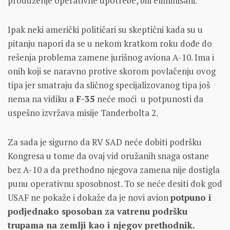
produženje operativne upotrebe, bili eliminisani.
Ipak neki američki političari su skeptični kada su u
pitanju napori da se u nekom kratkom roku dođe do
rešenja problema zamene jurišnog aviona A-10. Ima i
onih koji se naravno protive skorom povlačenju ovog
tipa jer smatraju da sličnog specijalizovanog tipa još
nema na vidiku a
F-35
neće moći u potpunosti da
uspešno izvržava misije Tanderbolta 2.
Za sada je sigurno da RV SAD neće dobiti podršku
Kongresa u tome da ovaj vid oružanih snaga ostane
bez A-10 a da prethodno njegova zamena nije dostigla
punu operativnu sposobnost. To se neće desiti dok god
USAF ne pokaže i dokaže da je novi avion
potpuno i
podjednako sposoban za vatrenu podršku
trupama na zemlji kao i njegov prethodnik.