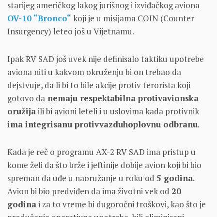
starijeg američkog lakog jurišnog i izviđačkog aviona
OV-10 “Bronco“
koji je u misijama COIN (Counter
Insurgency) leteo još u Vijetnamu.
Ipak RV SAD još uvek nije definisalo taktiku upotrebe
aviona niti u kakvom okruženju bi on trebao da
dejstvuje, da li bi to bile akcije protiv terorista koji
gotovo da
nemaju respektabilna protivavionska
oružija
ili bi avioni leteli i u uslovima kada protivnik
ima integrisanu protivvazduhoplovnu odbranu
.
Kada je reč o programu AX-2 RV SAD ima pristup u
kome želi da što brže i jeftinije dobije avion koji bi bio
spreman da uđe u naoružanje u roku od
5 godina
.
Avion bi bio predviđen da ima životni vek od
20
godina
i za to vreme bi dugoročni troškovi, kao što je