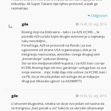
industriju. Ali Super Tukano nije njihov proizvod, a ipak ga
razmatraju.
Odgovori
gile
16:45, 02. avg. 2016.
Boeing stoji iza Embraera – tako i za A29, KC390…, te
porediti A29 sa bilo kojim drugim avionom je u najmanju
ruku neozbiljno…
Pored toga, A29 se proizvodi na Floridi ( za sve
ugovorene od strane USA organizacija ), dok je za
integraciju naoruzanja, avionike i svega drugog sem
„konstrukcije“ zaduzen Boeing…
Sto se tice medjunarodnih kupaca, i za A29, kao i za npr
KC390, Boeing daje isti nivo garancije i usluga kao za sve
svoje avione… (npr, Indiji daju iste uslove za KC390, kao i
za P8, sto je mozda jedan od razloga sto je Indija po
drugi put otkazala ugovor za A330MRTT)
gile
16:32, 02. avg. 2016.
U strucnim ktugovima, smatra se da je ovo jedan od nacina da
se Kongresu „baci pesak u oci“ kako bi se ubrzalo izbacivanje