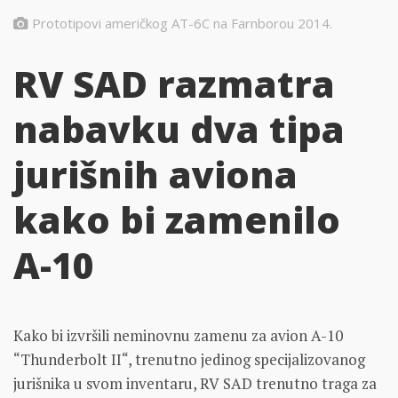
Prototipovi američkog AT-6C na Farnborou 2014.
RV SAD razmatra
nabavku dva tipa
jurišnih aviona
kako bi zamenilo
A-10
Kako bi izvršili neminovnu zamenu za avion A-10
“Thunderbolt II“, trenutno jedinog specijalizovanog
jurišnika u svom inventaru, RV SAD trenutno traga za