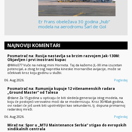
Er Frans obeležava 30 godina „hub“
modela na aerodromu Šarl de Gol
NAJNOVIJI KOMENTARI
Posmatrač na: Rusija nastavlja sa brzim razvojem Jak-130M:
Objavljen i prvi inostrani kupac
@Miloš77 Vuče na nekog mini Horneta. Taj da kažemo JL-XX ima izuzetan
potencijal, a zbog brzog napretka kineske mornaričke avijacije, može se
očekivati kroz koju godinu u službi.
06. Aug 2026.
Pogledaj
Posmatrač na: Rumunija kupuje 12 višenamenskih radara
„Ground Master“ od Talesa
@dane Za 15 godina u opticaju će biti sledeća generacija istog modela, na
koju će postojeći verovatno moći da se modernizuju. Kroz 30/40ak godina,
ovi radari će još uvek biti upotrebljivi kao sekundarni, tj. dopuna primarnoj
radarskoj mreži.
06. Aug 2026.
Pogledaj
Miraž na: Spor u „MTU Maintenance Serbia“ stigao do evropskih
sindikalnih centrala