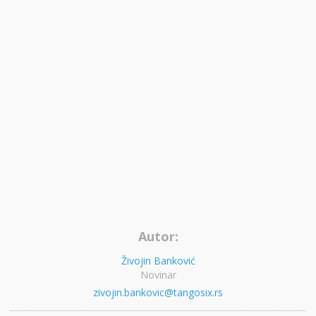
Autor:
Živojin Banković
Novinar
zivojin.bankovic@tangosix.rs