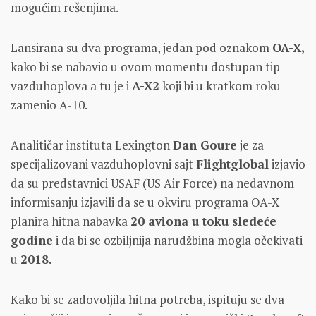
mogućim rešenjima.
Lansirana su dva programa, jedan pod oznakom
OA-X,
kako bi se nabavio u ovom momentu dostupan tip
vazduhoplova a tu je i
A-X2
koji bi u kratkom roku
zamenio A-10.
Analitičar instituta Lexington
Dan Goure
je za
specijalizovani vazduhoplovni sajt
Flightglobal
izjavio
da su predstavnici USAF (US Air Force) na nedavnom
informisanju izjavili da se u okviru programa OA-X
planira hitna nabavka
20 aviona u toku sledeće
godine
i da bi se ozbiljnija narudžbina mogla očekivati
u
2018.
Kako bi se zadovoljila hitna potreba, ispituju se dva