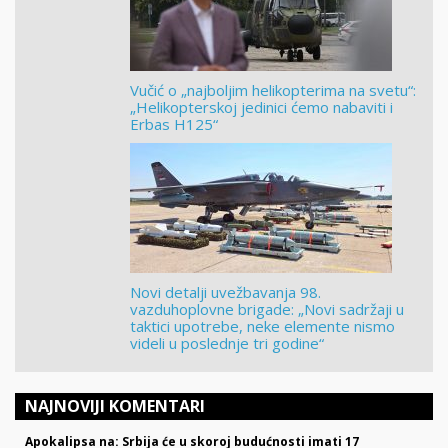
Vučić o „najboljim helikopterima na svetu“:
„Helikopterskoj jedinici ćemo nabaviti i
Erbas H125“
Novi detalji uvežbavanja 98.
vazduhoplovne brigade: „Novi sadržaji u
taktici upotrebe, neke elemente nismo
videli u poslednje tri godine“
NAJNOVIJI KOMENTARI
Apokalipsa na: Srbija će u skoroj budućnosti imati 17