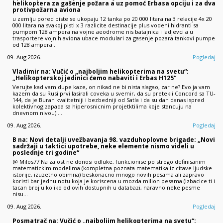
helikoptera za gašenje požara a uz pomoć Erbasa opciju i za dva
protivpožarna aviona
u zemlju pored piste se ukopaju 12 tanka po 20 000 litara na 3 relacije 4x 20
000 litara na svakoj pisti x 3 razlicite destinacije plus vodeni hidranti sa
pumpom 128 ampera na vojne aeodrome nis batajnica i ladjevci a u
trasportere vojnih aviona ubace modulari za gasenje pozara tankovi pumpe
od 128 ampera…
09. Aug 2026.
Pogledaj
Vladimir na: Vučić o „najboljim helikopterima na svetu“:
„Helikopterskoj jedinici ćemo nabaviti i Erbas H125“
Verujte kad vam dupe kaze, on nikad ne bi nista slagao, zar ne? Evo ja vam
kazem da su Rusi prvi lasirali coveka u svemir, da su pretekli Concord sa TU-
144, da je Buran kvalitetniji i bezbedniji od Satla i da su dan danas ispred
kolektivnog zapada sa hiperosnicnim projetktilima koje stancuju na
dnevnom nivou(i…
09. Aug 2026.
Pogledaj
B na: Novi detalji uvežbavanja 98. vazduhoplovne brigade: „Novi
sadržaji u taktici upotrebe, neke elemente nismo videli u
poslednje tri godine“
@ Milos77 Na zalost ne donosi odluke, funkcionise po strogo definisanim
matematickim modelima (kompletna poznata matematika iz citave ljudske
istorije, izuzetno obimna) beskonacno mnogo novih pesama ali zapravo
koristi bar jednu notu koja je koriscena u mozda milion pesama (izbacice ti i
tacan broj u koliko od ovih dostupnih u databazi, naravno neke pesme
nisu…
09. Aug 2026.
Pogledaj
Posmatrač na: Vučić o „najboljim helikopterima na svetu“: