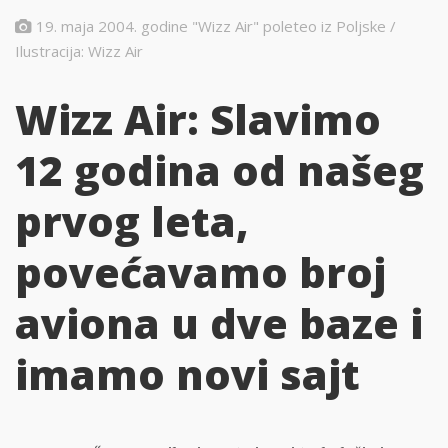
19. maja 2004. godine "Wizz Air" poleteo iz Poljske /
Ilustracija: Wizz Air
Wizz Air: Slavimo
12 godina od našeg
prvog leta,
povećavamo broj
aviona u dve baze i
imamo novi sajt