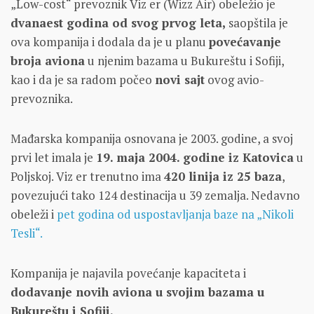
„Low-cost“ prevoznik Viz er (Wizz Air) obeležio je
dvanaest godina od svog prvog leta,
saopštila je
ova kompanija i dodala da je u planu
povećavanje
broja aviona
u njenim bazama u Bukureštu i Sofiji,
kao i da je sa radom počeo
novi sajt
ovog avio-
prevoznika.
Mađarska kompanija osnovana je 2003. godine, a svoj
prvi let imala je
19. maja 2004. godine iz Katovica
u
Poljskoj. Viz er trenutno ima
420 linija iz 25 baza
,
povezujući tako 124 destinacija u 39 zemalja. Nedavno
obeleži i
pet godina od uspostavljanja baze na „Nikoli
Tesli“.
Kompanija je najavila povećanje kapaciteta i
dodavanje novih aviona u svojim bazama u
Bukureštu i Sofiji.