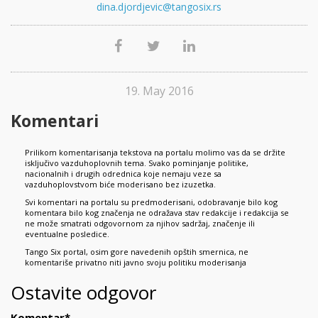
dina.djordjevic@tangosix.rs
19. May 2016
Komentari
Prilikom komentarisanja tekstova na portalu molimo vas da se držite
isključivo vazduhoplovnih tema. Svako pominjanje politike,
nacionalnih i drugih odrednica koje nemaju veze sa
vazduhoplovstvom biće moderisano bez izuzetka.
Svi komentari na portalu su predmoderisani, odobravanje bilo kog
komentara bilo kog značenja ne odražava stav redakcije i redakcija se
ne može smatrati odgovornom za njihov sadržaj, značenje ili
eventualne posledice.
Tango Six portal, osim gore navedenih opštih smernica, ne
komentariše privatno niti javno svoju politiku moderisanja
Ostavite odgovor
Komentar
*