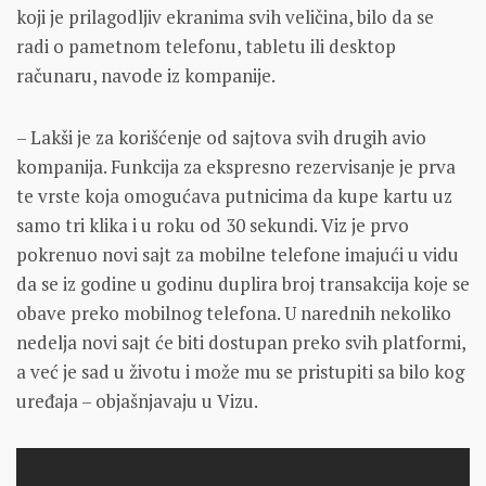
koji je prilagodljiv ekranima svih veličina, bilo da se
radi o pametnom telefonu, tabletu ili desktop
računaru, navode iz kompanije.
– Lakši je za korišćenje od sajtova svih drugih avio
kompanija. Funkcija za ekspresno rezervisanje je prva
te vrste koja omogućava putnicima da kupe kartu uz
samo tri klika i u roku od 30 sekundi. Viz je prvo
pokrenuo novi sajt za mobilne telefone imajući u vidu
da se iz godine u godinu duplira broj transakcija koje se
obave preko mobilnog telefona. U narednih nekoliko
nedelja novi sajt će biti dostupan preko svih platformi,
a već je sad u životu i može mu se pristupiti sa bilo kog
uređaja – objašnjavaju u Vizu.