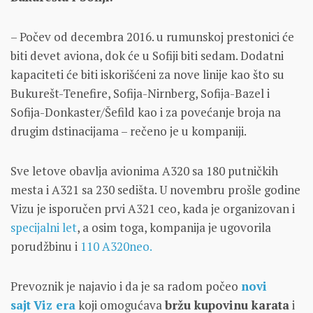
– Počev od decembra 2016. u rumunskoj prestonici će
biti devet aviona, dok će u Sofiji biti sedam. Dodatni
kapaciteti će biti iskorišćeni za nove linije kao što su
Bukurešt-Tenefire, Sofija-Nirnberg, Sofija-Bazel i
Sofija-Donkaster/Šefild kao i za povećanje broja na
drugim dstinacijama – rečeno je u kompaniji.
Sve letove obavlja avionima A320 sa 180 putničkih
mesta i A321 sa 230 sedišta. U novembru prošle godine
Vizu je isporučen prvi A321 ceo, kada je organizovan i
specijalni let
, a osim toga, kompanija je ugovorila
porudžbinu i
110 A320neo.
Prevoznik je najavio i da je sa radom počeo
novi
sajt
Viz era
koji omogućava
bržu kupovinu karata
i