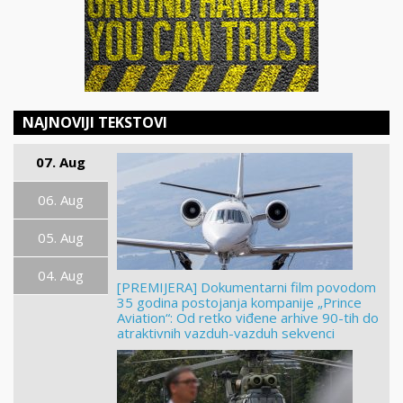
NAJNOVIJI TEKSTOVI
07. Aug
06. Aug
05. Aug
04. Aug
[PREMIJERA] Dokumentarni film povodom
35 godina postojanja kompanije „Prince
Aviation“: Od retko viđene arhive 90-tih do
atraktivnih vazduh-vazduh sekvenci