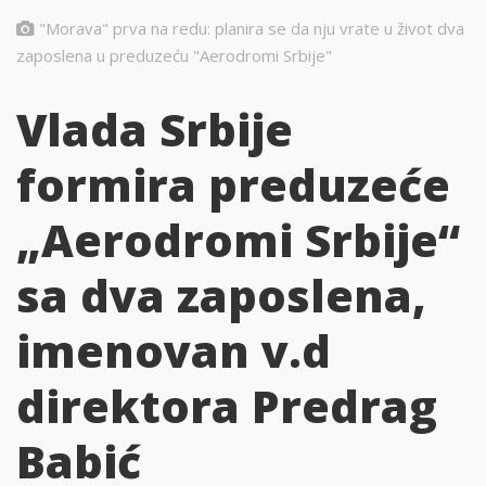
"Morava" prva na redu: planira se da nju vrate u život dva
zaposlena u preduzeću "Aerodromi Srbije"
Vlada Srbije
formira preduzeće
„Aerodromi Srbije“
sa dva zaposlena,
imenovan v.d
direktora Predrag
Babić