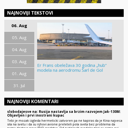
NAJNOVIJI TEKSTOVI
06. Aug
05. Aug
04. Aug
03. Aug
Er Frans obeležava 30 godina „hub“
modela na aerodromu Šarl de Gol
01. Aug
31. Jul
NAJNOVIJI KOMENTARI
slobodajesve na: Rusija nastavlja sa brzim razvojem Jak-130M:
Objavljen i prvi inostrani kupac
Tebi je mozak izgleda hermeticki zatvoren pa ne kapiras da je Kina najveca
sila na svetu i da su njhovi avione preleteli pola sveta bez problema da
nama dostava nova PVO sredstva. Od putinovih svedoka gori su samo ovi