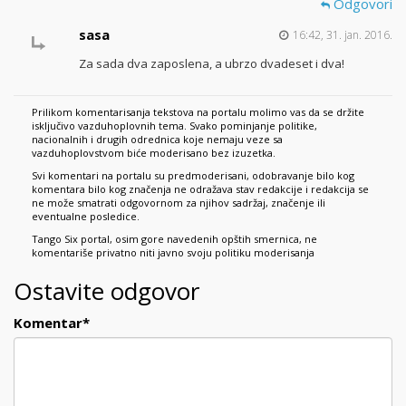
Odgovori
sasa
16:42, 31. jan. 2016.
Za sada dva zaposlena, a ubrzo dvadeset i dva!
Prilikom komentarisanja tekstova na portalu molimo vas da se držite
isključivo vazduhoplovnih tema. Svako pominjanje politike,
nacionalnih i drugih odrednica koje nemaju veze sa
vazduhoplovstvom biće moderisano bez izuzetka.
Svi komentari na portalu su predmoderisani, odobravanje bilo kog
komentara bilo kog značenja ne odražava stav redakcije i redakcija se
ne može smatrati odgovornom za njihov sadržaj, značenje ili
eventualne posledice.
Tango Six portal, osim gore navedenih opštih smernica, ne
komentariše privatno niti javno svoju politiku moderisanja
Ostavite odgovor
Komentar
*