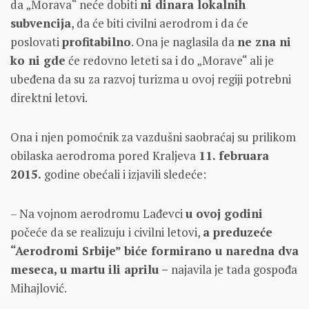
da „Morava“ neće dobiti
ni dinara lokalnih
subvencija
, da će biti civilni aerodrom i da će
poslovati
profitabilno
. Ona je naglasila da
ne zna ni
ko ni gde
će redovno leteti sa i do „Morave“ ali je
ubeđena da su za razvoj turizma u ovoj regiji potrebni
direktni letovi.
Ona i njen pomoćnik za vazdušni saobraćaj su prilikom
obilaska aerodroma pored Kraljeva
11. februara
2015.
godine obećali i izjavili sledeće:
– Na vojnom aerodromu Lađevci
u ovoj godini
počeće da se realizuju i civilni letovi,
a preduzeće
“Aerodromi Srbije” biće formirano u naredna dva
meseca, u martu ili aprilu –
najavila je tada gospođa
Mihajlović.