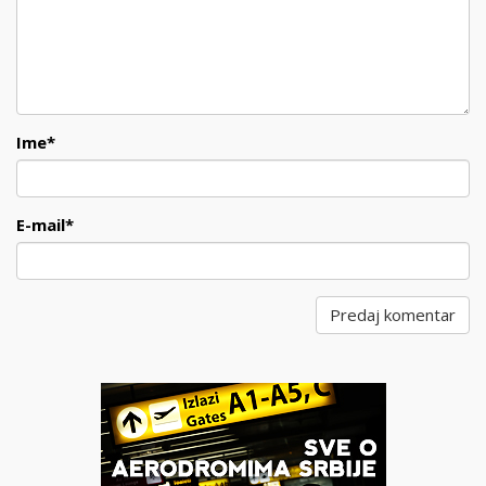
Ime
*
E-mail
*