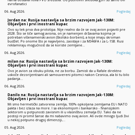
evrofanatici
06. Aug 2026.
Pogledaj
Jordan na: Rusija nastavlja sa brzim razvojem Jak-130M:
Objavljen i prvi inostrani kupac
Ovo su tek prva dva prototipa. Nije realno da će se ovaj avion pojaviti pre
2028. Što se tiče samog aviona, on je namenjen državama kojima je
potreban višenamenski avion (školsko-borbeni), a koje imaju skroman
budžet. Po onome što je najavljeno, zaostaje i za M346FA i za L-15B. Rusi
reklamiraju mogućnost da se koriste zemljane…
06. Aug 2026.
Pogledaj
milan na: Rusija nastavlja sa brzim razvojem Jak-130M:
Objavljen i prvi inostrani kupac
Ovo je avion za obuku pilota, ne za borbu. Zamisli da u Rafale direktno
uskoče dezorijentisani ali samouvereni pitomci nakon Cesnica, ala bi tu bilo
padanja...
06. Aug 2026.
Pogledaj
Danilo na: Rusija nastavlja sa brzim razvojem Jak-130M:
Objavljen i prvi inostrani kupac
Mi smo hermetički zatvorena zemlja, 100% opkoljena zemljama EU i NATO
pakta i bez izlaza na more. I sa ekonomijom i bankarsko - finansijskim
sektorom u potpunosti zavisnim ili u vlasništvu zemalja EU. Tako da ne
postoji ni promil šanse da mi nabavimo ovaj avion. Ali ovde mnogo ljudi živi
u nekoj potpuno drugoj dimenziji,…
05. Aug 2026.
Pogledaj