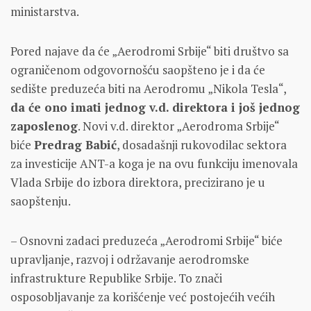
ministarstva.
Pored najave da će „Aerodromi Srbije“ biti društvo sa
ograničenom odgovornošću saopšteno je i da će
sedište preduzeća biti na Aerodromu „Nikola Tesla“,
da će ono imati jednog v.d. direktora i još jednog
zaposlenog
. Novi v.d. direktor „Aerodroma Srbije“
biće
Predrag Babić
, dosadašnji rukovodilac sektora
za investicije ANT-a koga je na ovu funkciju imenovala
Vlada Srbije do izbora direktora, precizirano je u
saopštenju.
– Osnovni zadaci preduzeća „Aerodromi Srbije“ biće
upravljanje, razvoj i održavanje aerodromske
infrastrukture Republike Srbije. To znači
osposobljavanje za korišćenje već postojećih većih