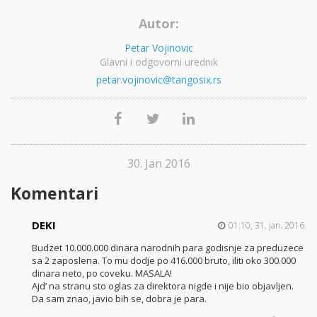
Autor:
Petar Vojinovic
Glavni i odgovorni urednik
petar.vojinovic@tangosix.rs
30. Jan 2016
Komentari
DEKI
01:10, 31. jan. 2016.
Budzet 10.000.000 dinara narodnih para godisnje za preduzece
sa 2 zaposlena. To mu dodje po 416.000 bruto, iliti oko 300.000
dinara neto, po coveku. MASALA!
Ajd’ na stranu sto oglas za direktora nigde i nije bio objavljen.
Da sam znao, javio bih se, dobra je para.