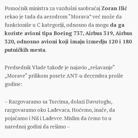
Pomoćnik ministra za vazdušni saobraćaj
Zoran Ilić
rekao je tada da aerodrom “Morava” već može da
funkcioniše u C kategoriji, odnosno da mogu
da ga
koriste avioni tipa Boeing 737, Airbus 319, Airbus
320, odnosno avioni koji imaju izmedju 120 i 180
putničkih mesta
.
Predsednik Vlade takođe je najavio „rešavanje“
„Morave“ prilikom posete ANT-u decembra prošle
godine:
– Razgovaramo sa Turcima, dolazi Davutoglu,
razgovaramo oko Lađevaca. Hoćemo, inače, da
pojačamo i Niš i Lađevce. Mislim da ćemo to u
narednoj godini da rešimo –