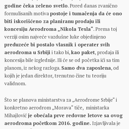
godine čeka zeleno svetlo
. Pored danas zvanično
formulisanih motiva
postoje i tumačenja da će ono
biti iskorišćeno za planiranu prodaju ili
koncesiju Aerodroma „Nikola Tesla“
. Prema toj
verziji osim najveće vazdušne luke objedinjeno
preduzeće bi postalo vlasnik i operater svih
aerodroma u Srbiji
i tako bi,
kao paket
, prodaja ili
koncesija bile izglednije. Ili će se od početka ići sa tim
planom, iz nekog razloga.
Samo dva zaposlena
, od
kojih je jedan direktor, trenutno čine tu teoriju
validnom.
Što se planova ministarstva za „Aerodrome Srbije“ i
konkretno aerodrom „Morava“ tiče, ministarka
Mihajlović
je obećala prve redovne letove sa ovog
aerodroma početkom 2016. godine.
Izjavljivala je