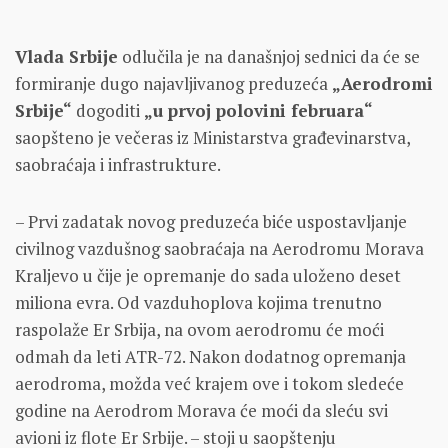
Vlada Srbije
odlučila je na današnjoj sednici da će se
formiranje dugo najavljivanog preduzeća
„Aerodromi
Srbije“
dogoditi
„u prvoj polovini februara“
saopšteno je večeras iz Ministarstva građevinarstva,
saobraćaja i infrastrukture.
– Prvi zadatak novog preduzeća biće uspostavljanje
civilnog vazdušnog saobraćaja na Aerodromu Morava
Kraljevo u čije je opremanje do sada uloženo deset
miliona evra. Od vazduhoplova kojima trenutno
raspolaže Er Srbija, na ovom aerodromu će moći
odmah da leti ATR-72. Nakon dodatnog opremanja
aerodroma, možda već krajem ove i tokom sledeće
godine na Aerodrom Morava će moći da sleću svi
avioni iz flote Er Srbije. – stoji u saopštenju