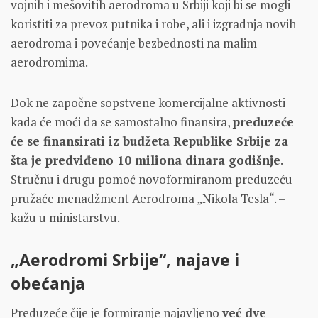
vojnih i mešovitih aerodroma u Srbiji koji bi se mogli
koristiti za prevoz putnika i robe, ali i izgradnja novih
aerodroma i povećanje bezbednosti na malim
aerodromima.
Dok ne započne sopstvene komercijalne aktivnosti
kada će moći da se samostalno finansira,
preduzeće
će se finansirati iz budžeta Republike Srbije za
šta je predviđeno 10 miliona dinara godišnje
.
Stručnu i drugu pomoć novoformiranom preduzeću
pružaće menadžment Aerodroma „Nikola Tesla“. –
kažu u ministarstvu.
„Aerodromi Srbije“, najave i
obećanja
Preduzeće čije je formiranje najavljeno
već dve