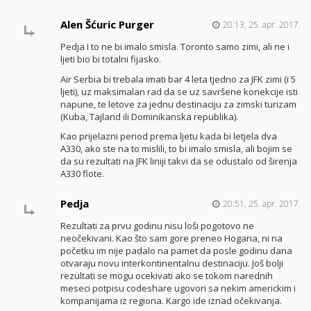
Alen Šćuric Purger
20:13, 25. apr. 2017.
Pedja I to ne bi imalo smisla. Toronto samo zimi, ali ne i
ljeti bio bi totalni fijasko.
Air Serbia bi trebala imati bar 4 leta tjedno za JFK zimi (i 5
ljeti), uz maksimalan rad da se uz savršene konekcije isti
napune, te letove za jednu destinaciju za zimski turizam
(Kuba, Tajland ili Dominikanska republika).
Kao prijelazni period prema ljetu kada bi letjela dva
A330, ako ste na to mislili, to bi imalo smisla, ali bojim se
da su rezultati na JFK liniji takvi da se odustalo od širenja
A330 flote.
Pedja
20:51, 25. apr. 2017.
Rezultati za prvu godinu nisu loši pogotovo ne
neočekivani. Kao što sam gore preneo Hogana, ni na
početku im nije padalo na pamet da posle godinu dana
otvaraju novu interkontinentalnu destinaciju. Još bolji
rezultati se mogu ocekivati ako se tokom narednih
meseci potpisu codeshare ugovori sa nekim americkim i
kompanijama iz regiona. Kargo ide iznad očekivanja.