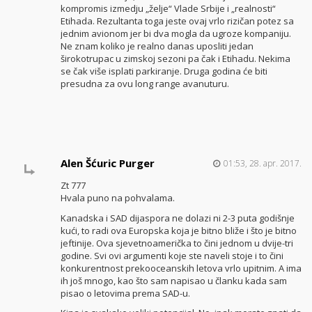
kompromis izmedju „želje“ Vlade Srbije i „realnosti“
Etihada. Rezultanta toga jeste ovaj vrlo rizičan potez sa
jednim avionom jer bi dva mogla da ugroze kompaniju.
Ne znam koliko je realno danas uposliti jedan
širokotrupac u zimskoj sezoni pa čak i Etihadu. Nekima
se čak više isplati parkiranje. Druga godina će biti
presudna za ovu long range avanuturu.
Alen Šćuric Purger
01:53, 28. apr. 2017.
Zt 777
Hvala puno na pohvalama.
Kanadska i SAD dijaspora ne dolazi ni 2-3 puta godišnje
kući, to radi ova Europska koja je bitno bliže i što je bitno
jeftinije. Ova sjevetnoamerička to čini jednom u dvije-tri
godine. Svi ovi argumenti koje ste naveli stoje i to čini
konkurentnost prekooceanskih letova vrlo upitnim. A ima
ih još mnogo, kao što sam napisao u članku kada sam
pisao o letovima prema SAD-u.