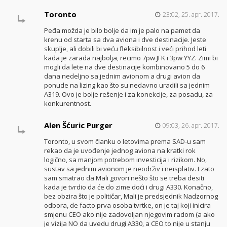
Toronto
23:02, 25. apr. 2017.
Peđa možda je bilo bolje da im je palo na pamet da
krenu od starta sa dva aviona i dve destinacije. Jeste
skuplje, ali dobili bi veću fleksibilnost i veći prihod leti
kada je zarada najbolja, recimo 7pw JFK i 3pw YYZ. Zimi bi
mogli da lete na dve destinacije kombinovano 5 do 6
dana nedeljno sa jednim avionom a drugi avion da
ponude na lizing kao što su nedavno uradili sa jednim
A319. Ovo je bolje rešenje i za konekcije, za posadu, za
konkurentnost.
Alen Šćuric Purger
09:03, 26. apr. 2017.
Toronto, u svom članku o letovima prema SAD-u sam
rekao da je uvođenje jednog aviona na kratki rok
logično, sa manjom potrebom investicija i rizikom. No,
sustav sa jednim avionom je neodrživ i neisplativ. I zato
sam smatrao da Mali govori nešto što se treba desiti
kada je tvrdio da će do zime doći i drugi A330. Konačno,
bez obzira što je političar, Mali je predsjednik Nadzornog
odbora, de facto prva osoba tvrtke, on je taj koji inicira
smjenu CEO ako nije zadovoljan njegovim radom (a ako
je vizija NO da uvedu drugi A330, a CEO to nije u stanju