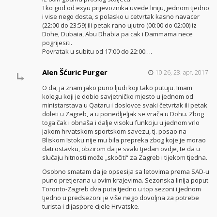
Tko god od exyu prijevoznika uvede liniju, jednom tjedno
i vise nego dosta, s polasko u cetvrtak kasno navacer
(22:00 do 23:59) ili petak rano ujutro (00:00 do 02:00) iz
Dohe, Dubaia, Abu Dhabia pa cak i Dammama nece
pogrijesiti.
Povratak u subitu od 17:00 do 22:00….
Alen Šćuric Purger
10:26, 28. apr. 2017.
O da, ja znam jako puno ljudi koji tako putuju. Imam
kolegu koji je dobio savjetničko mjesto u jednom od
ministarstava u Qataru i doslovce svaki četvrtak ili petak
doleti u Zagreb, a u ponedljeljak se vrača u Dohu. Zbog
toga čak i obnaša i dalje visoku funkciju u jednom vrlo
jakom hrvatskom sportskom savezu, tj. posao na
Bliskom Istoku nije mu bila prepreka zbog koje je morao
dati ostavku, obzirom da je svaki tjedan ovdje, te da u
slučaju hitnosti može „skočiti“ za Zagreb i tijekom tjedna.
Osobno smatam da je opsesija sa letovima prema SAD-u
puno pretjerana u ovim krajevima. Sezonska linija poput
Toronto-Zagreb dva puta tjedno u top sezoni i jednom
tjedno u predsezoni je više nego dovoljna za potrebe
turista i dijaspore cijele Hrvatske.