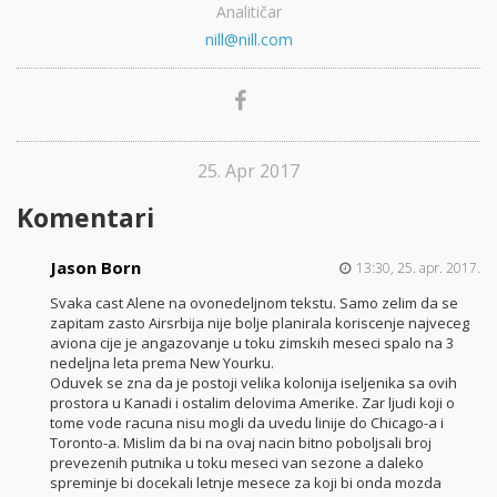
Analitičar
nill@nill.com
25. Apr 2017
Komentari
Jason Born
13:30, 25. apr. 2017.
Svaka cast Alene na ovonedeljnom tekstu. Samo zelim da se
zapitam zasto Airsrbija nije bolje planirala koriscenje najveceg
aviona cije je angazovanje u toku zimskih meseci spalo na 3
nedeljna leta prema New Yourku.
Oduvek se zna da je postoji velika kolonija iseljenika sa ovih
prostora u Kanadi i ostalim delovima Amerike. Zar ljudi koji o
tome vode racuna nisu mogli da uvedu linije do Chicago-a i
Toronto-a. Mislim da bi na ovaj nacin bitno poboljsali broj
prevezenih putnika u toku meseci van sezone a daleko
spreminje bi docekali letnje mesece za koji bi onda mozda