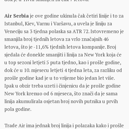
Air Serbia
je ove godine ukinula čak četiri linije i to za
Istanbul, Kiev, Varnu i Varšavu, a uvela je liniju za
Veneciju sa 3 tjedna polaska sa ATR 72. Istovremeno je
smanjila broj tjednih letova za vrlo značajnih 46
letova, što je -11,6% tjednih letova kompanije. Broj
sjedala će donekle smanjiti i linija za New York koja će
u top sezoni letjeti 5 puta tjedno, kao i prošle godine,
dok će u 10. mjesecu letjeti 4 tjedna leta, za razliku od
prošle godine kad je u to vrijeme bio jedan let više.
Ipak u obzir treba uzeti i činjenicu da je prošle godine
New York krenuo od 6 mjeseca, što znači da je sama
linija akumulirala osjetan broj novih putnika u prvih
pola godine.
Trade Air ima jednak broj linija i polazaka kako i prošle