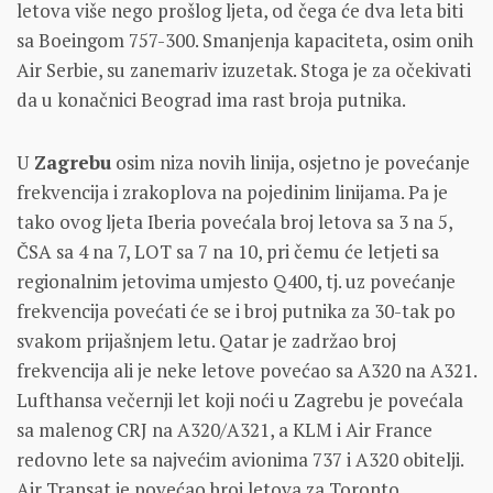
letova više nego prošlog ljeta, od čega će dva leta biti
sa Boeingom 757-300. Smanjenja kapaciteta, osim onih
Air Serbie, su zanemariv izuzetak. Stoga je za očekivati
da u konačnici Beograd ima rast broja putnika.
U
Zagrebu
osim niza novih linija, osjetno je povećanje
frekvencija i zrakoplova na pojedinim linijama. Pa je
tako ovog ljeta Iberia povećala broj letova sa 3 na 5,
ČSA sa 4 na 7, LOT sa 7 na 10, pri čemu će letjeti sa
regionalnim jetovima umjesto Q400, tj. uz povećanje
frekvencija povećati će se i broj putnika za 30-tak po
svakom prijašnjem letu. Qatar je zadržao broj
frekvencija ali je neke letove povećao sa A320 na A321.
Lufthansa večernji let koji noći u Zagrebu je povećala
sa malenog CRJ na A320/A321, a KLM i Air France
redovno lete sa najvećim avionima 737 i A320 obitelji.
Air Transat je povećao broj letova za Toronto