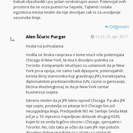
trebali obezbediti i jos jedan sirokotrupni avion. Potencijal ovih
prostora da se voze putnici na Sejsele, Tajland i ostala
egzoticna mesta mislim da nije dovoljan cak ni za uvodjenje
sezonske linije.
Odgovori
Alen Šćuric Purger
15:23, 25. apr. 2017.
Hvala na pohvalama.
Vodila se široka rasprava o tome ima li više potencijala
Chicago ili New York, te ima li dovoljno putnika za
Toronto. Kompanijski stručnjaci su ustanovili da je New
York prva opcija, ne samo radi dijaspore, potencijalnih
turista (broj stanovnika koji gravitiraju JFK), konekcijama,
diplomatskim predstavništvima (UN, razne organizacije,
blizina Washingtona), te da je New York centar
businessa svijeta.
Iskreno mislim da je JFK bitno ispred Chicaga. Pa ako JFK
nije uspio, postavlja se pitanje bi li Chicago bio još
neuspješnija linija. Predsjednik NO Air Serbije Siniša Mali
još je u 10. mjesecu najavljivao dolazak drugog A330,
kojim bi se onda logično otvorio i Chicago, vjerojatno i
Toronto. No, isto tako je očito da sam JFK nije polučio
dovoljno dobre rezultate (a u startu su planirali