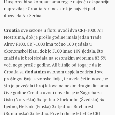
U usporedbi sa kompanijama regije najveću ekspanziju
napravila je Croatia Airlines, dok je najveći pad
doživjela Air Serbia.
Croatia
ove sezone u flotu uvodi dva CRJ-1000 Air
Nostruma, dok je prošle godine imala jedan Trade
Airov F100. CRJ-1000 ima točno 100 sjedala u
ekonomskoj klasi, dok je F100 imao 109 sjedala, što
znači da je broj sjedala na sezonskim avionima 83,5%
veći nego prošle godine. Ali bitnije od toga je da je
Croatia sa
dodatnim
avionom uspjela zadržati sve
prošlogodišnje sezonske linije, te uvela četiri nove, uz
što je povećala i broj letova na nekim drugim linijama.
Ove godine Croatia uvodi nove linije iz Zagreba za
Oslo (Norveška) 3x tjedno, Stockholm (Švedska) 3x
tjedno, Helsinki (Finska) 3x tjedno i Bucharest
(Rumunjska) 3x tjedno. Prve tri linije letjet će CRJ-