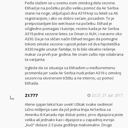
Peđa slažem se u svemu osim zimskog dela sezone.
Etihad je na početku pružio veliku pomoć da Air Serbia
stane na noge, uključujući dva A319 koji su leteli sa A6
registracijom, i ako se dobro sećam, posadom. To je
pretpostavljam bio wet lease na početku. Etihad je
očigledno pomagao i kasnije, recimo kada je Air Serbia
A319 jedne sezone leteo za Oman iz AUH, i naravno oko
A330. Da je na sličan način Etihad mogao da pomogne
tokom zimske sezone i uposli jedan od dva hipotetička
A330 negde unutar familije, to bi bilo idealno rešenje
makar za prvih par godina. Ne znam zašto nije odabrana
ta varijanta.
Izgleda da se situacija sa Etihadom u međuvremenu
promenila jer sada Air Serbia nudi jedan A319 u zimskoj
sezoni na otvorenom tržištu a ne interno, uz pomoć
Etihada.
Zt777
22:27, 27. apr. 2017.
Alene sjajan tekst kao uvek! Užitak svake sedmice!
Lično mišljenja sam da još jedna linija AirSerbia za
Ameriku ili Kanadu nije dobar potez, prvo dijaspora jeste
velika ali jednako kao i dijaspora u zapadnoj evropi
„kući“ dolaze 2-3 puta godišnje maksimalno. Drugo