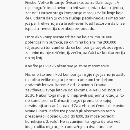
Finske, Velike Britanije, Švicarske, pa za Dalmaciju… A
nije moguće imati avion da leti samo jedan dan u tjednu,
zar ne? Upravo stoga kompanije moraju tražiti linije koje
će u udarni dan (u ovom slučaju petak-nedjelja) imati bar
još par frekvencija sa break-even load factorom da bi se
isplatila investicija u zrakoplov, posadu…
Uz to ako komparirate tržište na kojem ima 10.000
potencijalnih putnika, sa onim na kojem ima 200.000
(dijaspora i turizam) onda će kompanija uvijek posegnuti
za onim manje rizičnim, tj. većim, pa čak i uz konkurenciju
na toj liniji.
Kao što ja uvijek kažem sve je stvar matematike.
No, ono što meni kod kompanija regije nije jasno, je zašto
uz toliko velike migracije nema petkom i nedjeljom
dodatnih letova. Barem 6 od 12 aviona Croatie
završavaju svoje letove dolaskom u 4. valu od 19:20 do
20:30. Nakon toga mogli bi napraviti još jednu rotaciju i to
ne samo prema Dalmaciji, nego i prema bilo kojoj
destinaciji unutar 2 sata od Zagreba, pri čemu bi se avion
vratio u bazu nešto iza ponoći (ili alternativno tamo
prespavao i došao ujutro do 8:00, da može odraditi
konekcije u 2. valu). Ne razumijem tu logiku da ako već
imaju toliku migracijsku potražnju ta dva dana, ne