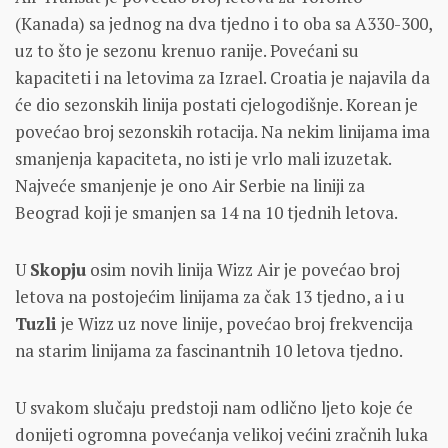
(Kanada) sa jednog na dva tjedno i to oba sa A330-300,
uz to što je sezonu krenuo ranije. Povećani su
kapaciteti i na letovima za Izrael. Croatia je najavila da
će dio sezonskih linija postati cjelogodišnje. Korean je
povećao broj sezonskih rotacija. Na nekim linijama ima
smanjenja kapaciteta, no isti je vrlo mali izuzetak.
Najveće smanjenje je ono Air Serbie na liniji za
Beograd koji je smanjen sa 14 na 10 tjednih letova.
U
Skopju
osim novih linija Wizz Air je povećao broj
letova na postojećim linijama za čak 13 tjedno, a i u
Tuzli
je Wizz uz nove linije, povećao broj frekvencija
na starim linijama za fascinantnih 10 letova tjedno.
U svakom slučaju predstoji nam odlično ljeto koje će
donijeti ogromna povećanja velikoj većini zračnih luka