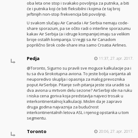
oba leta one stop i svakako povoljnija za putnika, a biti
će i putnika koji će biti fleksibilni i kojima će taj broj
jeftinijih non-stop frekvencija biti povoljniji.
U svakom slučaju Air Canada i Air Serbia nemaju code-
share sporazum, pa se očito radi o interline sporazumu
kakav Air Serbija (a i idruge kompanije) imaju sa velikim
broje ostalih kompanija. U regiji sa Air Canadom
poprilično širok code-share ima samo Croatia Airlines.
Pedja
11:37, 27. apr. 2017.
@Toronto, Sigurno su pravili sve moguce kalkulacije pa i
tu sa dva širokotupna aviona. To jeste bolja varijanta ali
neuporedivo skuplja i opasnija za malog prevoznika
poput AirSerbije. Pitanje svih pitanja jeste sta uraditi sa
dva aviona u mrtvom delu sezone? AirSerbiji ide na ruku
i niska cena goriva koja predstavlja najveci trosak u
interkontinentalnoj kalkulaciji. Mislim da je zapravo
druga godina najvaznija za budućnost
interkontinentalnih letova ASL i njenog opstanka u tom
segmentu.
Toronto
20:06, 27. apr. 2017.