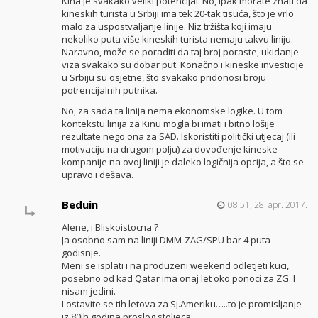
Kina je svakako veliki potencijal. No, ipak morate znati da
kineskih turista u Srbiji ima tek 20-tak tisuća, što je vrlo
malo za uspostvaljanje linije. Niz tržišta koji imaju
nekoliko puta više kineskih turista nemaju takvu liniju.
Naravno, može se poraditi da taj broj poraste, ukidanje
viza svakako su dobar put. Konačno i kineske investicije
u Srbiju su osjetne, što svakako pridonosi broju
potrencijalnih putnika.
No, za sada ta linija nema ekonomske logike. U tom
kontekstu linija za Kinu mogla bi imati i bitno lošije
rezultate nego ona za SAD. Iskoristiti politički utjecaj (ili
motivaciju na drugom polju) za dovođenje kineske
kompanije na ovoj liniji je daleko logičnija opcija, a što se
upravo i dešava.
Beduin
08:51, 28. apr. 2017.
Alene, i Bliskoistocna ?
Ja osobno sam na liniji DMM-ZAG/SPU bar 4 puta
godisnje.
Meni se isplati i na produzeni weekend odletjeti kuci,
posebno od kad Qatar ima onaj let oko ponoci za ZG. I
nisam jedini.
I ostavite se tih letova za Sj.Ameriku…..to je promisljanje
iz 80ih godina proslog stoljeca.