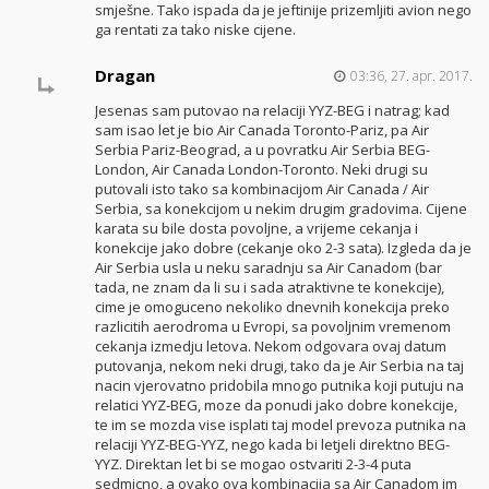
smješne. Tako ispada da je jeftinije prizemljiti avion nego
ga rentati za tako niske cijene.
Dragan
03:36, 27. apr. 2017.
Jesenas sam putovao na relaciji YYZ-BEG i natrag; kad
sam isao let je bio Air Canada Toronto-Pariz, pa Air
Serbia Pariz-Beograd, a u povratku Air Serbia BEG-
London, Air Canada London-Toronto. Neki drugi su
putovali isto tako sa kombinacijom Air Canada / Air
Serbia, sa konekcijom u nekim drugim gradovima. Cijene
karata su bile dosta povoljne, a vrijeme cekanja i
konekcije jako dobre (cekanje oko 2-3 sata). Izgleda da je
Air Serbia usla u neku saradnju sa Air Canadom (bar
tada, ne znam da li su i sada atraktivne te konekcije),
cime je omoguceno nekoliko dnevnih konekcija preko
razlicitih aerodroma u Evropi, sa povoljnim vremenom
cekanja izmedju letova. Nekom odgovara ovaj datum
putovanja, nekom neki drugi, tako da je Air Serbia na taj
nacin vjerovatno pridobila mnogo putnika koji putuju na
relatici YYZ-BEG, moze da ponudi jako dobre konekcije,
te im se mozda vise isplati taj model prevoza putnika na
relaciji YYZ-BEG-YYZ, nego kada bi letjeli direktno BEG-
YYZ. Direktan let bi se mogao ostvariti 2-3-4 puta
sedmicno, a ovako ova kombinacija sa Air Canadom im