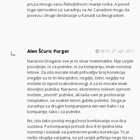
pruza mnogo vecu fleksibilnost i manje rizika. A pored
toga vjerovatno uz saradnju sa Air Canadom mogu da
povezu i druge destinacije u Kanadi sa Beogradom.
Alen Šćuric Purger
08:47, 27. apr. 2017.
Naravno Dragane sve je to stvar matematike. Nije uvijek
povoljnije, ni za putnike, ni za kompaniju, imati nonstop
letove. Za isto morate imati prihvatljiv broj konekcija
(negdje su to tri leta tjedno, negdje, četiri, negdje ne
možete ići ispod svakodnevnog). A za to morate imati
dovoljno putnika. Naravno, ekstremno niskom cijenom
možete „stvoriti“ putnike, ali tada vam je poslovanje
neisplativo, sa svakim letom gubite putnike. Stoga je
suradnja sa drugim kompanijama win-win kako i za
kompanije, tako i za putnike.
No, isto tako postoji mogućnost kombinacije ova dva
sustava. Pa kompanija ponudi dva ili tri tjedna leta
nonstop i ostatak sa partnerom preko konekcija. To je
nešto skuplja varijatna, no još uvijek jeftinija nego da su