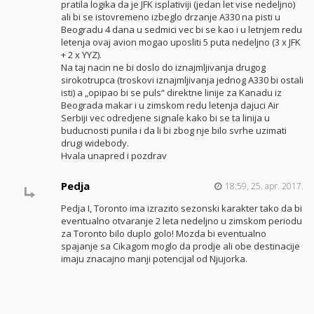
pratila logika da je JFK isplativiji (jedan let vise nedeljno)
ali bi se istovremeno izbeglo drzanje A330 na pisti u
Beogradu 4 dana u sedmici vec bi se kao i u letnjem redu
letenja ovaj avion mogao uposliti 5 puta nedeljno (3 x JFK
+ 2 x YYZ).
Na taj nacin ne bi doslo do iznajmljivanja drugog
sirokotrupca (troskovi iznajmljivanja jednog A330 bi ostali
isti) a „opipao bi se puls“ direktne linije za Kanadu iz
Beograda makar i u zimskom redu letenja dajuci Air
Serbiji vec odredjene signale kako bi se ta linija u
buducnosti punila i da li bi zbog nje bilo svrhe uzimati
drugi widebody.
Hvala unapred i pozdrav
Pedja
18:59, 25. apr. 2017.
Pedja I, Toronto ima izrazito sezonski karakter tako da bi
eventualno otvaranje 2 leta nedeljno u zimskom periodu
za Toronto bilo duplo golo! Mozda bi eventualno
spajanje sa Cikagom moglo da prodje ali obe destinacije
imaju znacajno manji potencijal od Njujorka.