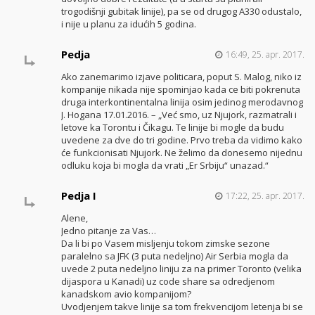
trogodišnji gubitak linije), pa se od drugog A330 odustalo,
i nije u planu za idućih 5 godina.
Pedja
16:49, 25. apr. 2017.
Ako zanemarimo izjave politicara, poput S. Malog, niko iz
kompanije nikada nije spominjao kada ce biti pokrenuta
druga interkontinentalna linija osim jedinog merodavnog
J. Hogana 17.01.2016. – „Već smo, uz Njujork, razmatrali i
letove ka Torontu i Čikagu. Te linije bi mogle da budu
uvedene za dve do tri godine. Prvo treba da vidimo kako
će funkcionisati Njujork. Ne želimo da donesemo nijednu
odluku koja bi mogla da vrati „Er Srbiju“ unazad.“
Pedja I
17:22, 25. apr. 2017.
Alene,
Jedno pitanje za Vas…
Da li bi po Vasem misljenju tokom zimske sezone
paralelno sa JFK (3 puta nedeljno) Air Serbia mogla da
uvede 2 puta nedeljno liniju za na primer Toronto (velika
dijaspora u Kanadi) uz code share sa odredjenom
kanadskom avio kompanijom?
Uvodjenjem takve linije sa tom frekvencijom letenja bi se