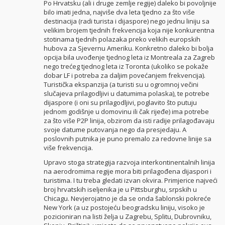
Po Hrvatsku (ali i druge zemlje regije) daleko bi povoljnije
bilo imati jedna, najviše dva leta tjedno za što više
destinacija (radi turista i dijaspore) nego jednu liniju sa
velikim brojem tjednih frekvencija koja nije konkurentna
stotinama tjednih polazaka preko velikih europskih
hubova za Sjevernu Ameriku. Konkretno daleko bi bolja
opcija bila uvođenje tjednog leta iz Montreala za Zagreb
nego trećeg tjednog leta iz Toronta (ukoliko se pokaže
dobar LF i potreba za daljim povećanjem frekvencija).
Turistička ekspanzija (a turisti su u ogromnoj večini
slučajeva prilagodljivi u datumima polaska), te potrebe
dijaspore (i oni su prilagodljivi, poglavito što putuju
jednom godišnje u domovinu ili čak rijeđe) ima potrebe
za što više P2P linija, obzirom da isti radije prilagođavaju
svoje datume putovanja nego da presjedaju. A
poslovnih putnika je puno premalo za redovne linije sa
više frekvencija.
Upravo stoga strategija razvoja interkontinentalnih linija
na aerodromima regije mora biti prilagođena dijaspori i
turistima. I tu treba gledati izvan okvira. Primjerice najveći
broj hrvatskih iseljenika je u Pittsburghu, srpskih u
Chicagu. Nevjerojatno je da se onda šablonski pokreće
New York (a uz postojeću beogradsku liniju, visoko je
pozicioniran na listi želja u Zagrebu, Splitu, Dubrovniku,