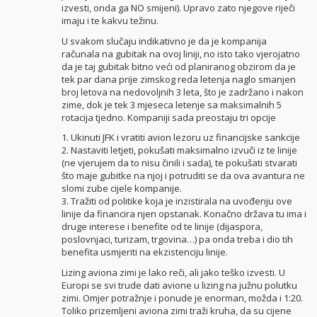
izvesti, onda ga NO smijeni). Upravo zato njegove riječi
imaju i te kakvu težinu.
U svakom slučaju indikativno je da je kompanija
računala na gubitak na ovoj liniji, no isto tako vjerojatno
da je taj gubitak bitno veći od planiranog obzirom da je
tek par dana prije zimskog reda letenja naglo smanjen
broj letova na nedovoljnih 3 leta, što je zadržano i nakon
zime, dok je tek 3 mjeseca letenje sa maksimalnih 5
rotacija tjedno. Kompaniji sada preostaju tri opcije
1. Ukinuti JFK i vratiti avion lezoru uz financijske sankcije
2. Nastaviti letjeti, pokušati maksimalno izvuči iz te linije
(ne vjerujem da to nisu činili i sada), te pokušati stvarati
što maje gubitke na njoj i potruditi se da ova avantura ne
slomi zube cijele kompanije.
3. Tražiti od politike koja je inzistirala na uvođenju ove
linije da financira njen opstanak. Konačno država tu ima i
druge interese i benefite od te linije (dijaspora,
poslovnjaci, turizam, trgovina…) pa onda treba i dio tih
benefita usmjeriti na ekzistenciju linije.
Lizing aviona zimi je lako reči, ali jako teško izvesti. U
Europi se svi trude dati avione u lizing na južnu polutku
zimi. Omjer potražnje i ponude je enorman, možda i 1:20.
Toliko prizemljeni aviona zimi traži kruha, da su cijene