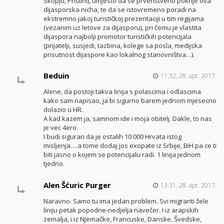
Skopju, Prištini), umjesto da se prvenstveno pokrije ova
dijasporska nicha, te da se istovremeno poradi na
ekstremno jakoj turističkoj prezentaciji u tim regijama
(vezanim uz letove za dijasporu), pri čemu je vlastita
dijaspora najbolji promotor turističkih potencijala
(prijatelji, susjedi, tazbina, kolege sa posla, medijska
prisutnost dijaspore kao lokalnog stanovništva…).
Beduin
11:32, 28. apr. 2017.
Alene, da postoji takva linija s polascima i odlascima
kako sam napisao, ja bi sigurno barem jednom mjesecno
dolazio u HR.
A kad kazem ja, samnom ide i moja obitelj. Dakle, to nas
je vec 4ero.
I budi siguran da je ostalih 10 000 Hrvata istog
misljenja….a tome dodaj jos exopate iz Srbije, BiH pa ce ti
biti jasno o kojem se potencijalu radi. 1 linija jednom
tjedno.
Alen Šćuric Purger
13:31, 28. apr. 2017.
Naravno. Samo tu ima jedan problem. Svi migranti žele
liniju petak popodne-nedjelja navečer. I iz arapskih
zemalja, i iz Njemačke, Francuske, Danske, Švedske,