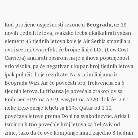
Kod procjene uspješnosti sezone u
Beogradu
, uz 28
novih tjednih letova, svakako treba ukalkulirati važan
element 46 tjednih letova koje je Air Serbia smanjila u
ovoj sezoni. Ovaj efekt će brojne linije LCC (Low Cost
Carriera) anulirati obzirom na je njihova popunjenost
vrlo visoka, pa će negativan ukupan broj tjednih letova
ipak polučiti boje rezultate. Na starim linijama iz
Beograda Wizz Air će povećati broj frekvencija za 6
tjednih letova. Lufthansa je povećala zrakoplov sa
Embraer E195 na A319, easyJet na A320, dok će LOT
neke frekvencije letjeti sa E195. Qatar od 1.10.
povećava letove prema Dohi na svakodnevne. Arkia i
Israir su bitno povećale broj letova za Tel Aviv od
zime, tako da će ove kompanije imati zajedno 8 tjednih