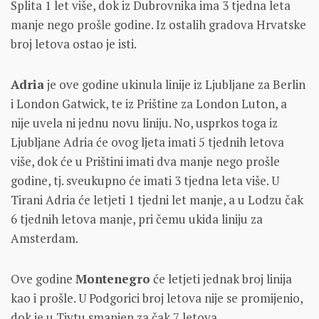
Splita 1 let više, dok iz Dubrovnika ima 3 tjedna leta
manje nego prošle godine. Iz ostalih gradova Hrvatske
broj letova ostao je isti.
Adria
je ove godine ukinula linije iz Ljubljane za Berlin
i London Gatwick, te iz Prištine za London Luton, a
nije uvela ni jednu novu liniju. No, usprkos toga iz
Ljubljane Adria će ovog ljeta imati 5 tjednih letova
više, dok će u Prištini imati dva manje nego prošle
godine, tj. sveukupno će imati 3 tjedna leta više. U
Tirani Adria će letjeti 1 tjedni let manje, a u Lodzu čak
6 tjednih letova manje, pri čemu ukida liniju za
Amsterdam.
Ove godine
Montenegro
će letjeti jednak broj linija
kao i prošle. U Podgorici broj letova nije se promijenio,
dok je u Tivtu smanjen za čak 7 letova.