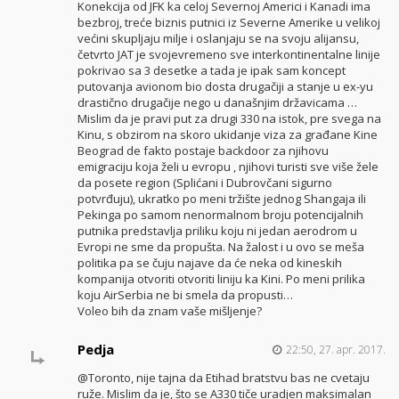
Konekcija od JFK ka celoj Severnoj Americi i Kanadi ima
bezbroj, treće biznis putnici iz Severne Amerike u velikoj
većini skupljaju milje i oslanjaju se na svoju alijansu,
četvrto JAT je svojevremeno sve interkontinentalne linije
pokrivao sa 3 desetke a tada je ipak sam koncept
putovanja avionom bio dosta drugačiji a stanje u ex-yu
drastično drugačije nego u današnjim državicama …
Mislim da je pravi put za drugi 330 na istok, pre svega na
Kinu, s obzirom na skoro ukidanje viza za građane Kine
Beograd de fakto postaje backdoor za njihovu
emigraciju koja želi u evropu , njihovi turisti sve više žele
da posete region (Splićani i Dubrovčani sigurno
potvrđuju), ukratko po meni tržište jednog Shangaja ili
Pekinga po samom nenormalnom broju potencijalnih
putnika predstavlja priliku koju ni jedan aerodrom u
Evropi ne sme da propušta. Na žalost i u ovo se meša
politika pa se čuju najave da će neka od kineskih
kompanija otvoriti otvoriti liniju ka Kini. Po meni prilika
koju AirSerbia ne bi smela da propusti…
Voleo bih da znam vaše mišljenje?
Pedja
22:50, 27. apr. 2017.
@Toronto, nije tajna da Etihad bratstvu bas ne cvetaju
ruže. Mislim da je, što se A330 tiče uradjen maksimalan