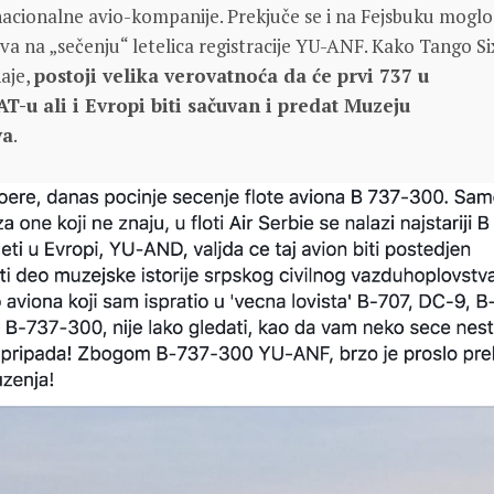
acionalne avio-kompanije. Prekjuče se i na Fejsbuku moglo
prva na „sečenju“ letelica registracije YU-ANF. Kako Tango Si
aje,
postoji velika verovatnoća da će prvi 737 u
T-u ali i Evropi biti sačuvan i predat Muzeju
va
.