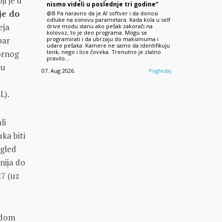
ji je u
nismo videli u poslednje tri godine“
je do
@B Pa naravno da je AI softver i da donosi
odluke na osnovu parametara. Kada kola u self
eja
drive modu stanu ako pešak zakorači na
kolovoz, to je deo programa. Mogu se
bar
programirati i da ubrzaju do maksimuma i
udare pešaka. Kamere ne samo da identifikuju
tenk, nego i lice čoveka. Trenutno je zlatno
zornog
pravilo…
 u
07. Aug 2026.
Pogledaj
.).
li
ka biti
zgled
nija do
27 (uz
ndom