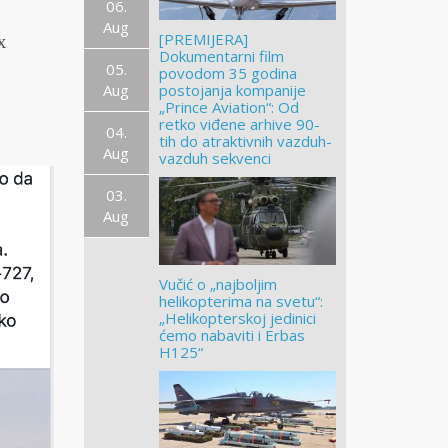
06.
Aug
[PREMIJERA]
x
Dokumentarni film
05.
povodom 35 godina
Aug
postojanja kompanije
„Prince Aviation“: Od
retko viđene arhive 90-
04.
tih do atraktivnih vazduh-
Aug
vazduh sekvenci
03.
Aug
Vučić o „najboljim
helikopterima na svetu“:
„Helikopterskoj jedinici
ćemo nabaviti i Erbas
H125“