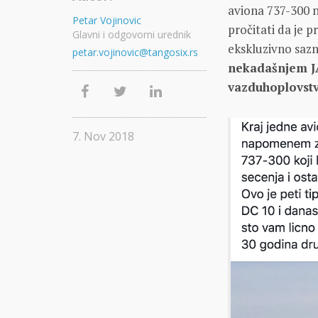
aviona 737-300 n
Petar Vojinovic
pročitati da je 
Glavni i odgovorni urednik
ekskluzivno sazn
petar.vojinovic@tangosix.rs
nekadašnjem JA
vazduhoplovst
7. Nov 2018