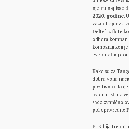
odnose sa većin
njemu napisao d
2020. godine
. 
vazduhoplovstva
Delte“ iz flote 
odbora kompanij
kompaniji koji je
eventualnoj donac
Kako su za Tango
dobru volju naci
pozitivna i da će
aviona, isti naj
sada zvanično ov
poljoprivredne P
Er Srbija trenu