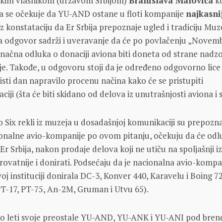
skim vlasnikom (državom Srbijom)
Branislava Malovića
ko
a se očekuje da YU-AND ostane u floti kompanije
najkasni
Uz konstataciju da Er Srbija prepoznaje ugled i tradiciju Muz
 odgovor sadrži i uveravanje da će po povlačenju „Novem
konačna odluka o donaciji aviona biti doneta od strane nad
e. Takođe, u odgovoru stoji da je određeno odgovorno lice
 isti dan napravilo procenu načina kako će se pristupiti
iji (šta će biti skidano od delova iz unutrašnjosti aviona i sl
 Six rekli iz muzeja u dosadašnjoj komunikaciji su prepozna
onalne avio-kompanije po ovom pitanju, očekuju da će odlu
 Er Srbija, nakon prodaje delova koji ne utiču na spoljašnji i
verovatnije i donirati. Podsećaju da je nacionalna avio-kompa
oj instituciji donirala DC-3, Konver 440, Karavelu i Boing 7
T-17, PT-75, An-2M, Gruman i Utvu 65).
tno leti svoje preostale YU-AND, YU-ANK i YU-ANI pod bre