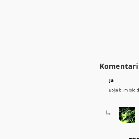
Komentari
Ja
Bolje bi im bil
mt