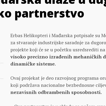
sko partnerstvo
Erbas Helikopteri i Mađarska potpisale s
za stvaranje industrijske saradnje za dugo
projekte koji će se u početku usredsrediti n
visoko precizno izrađenih mehaničkih d
dinamičke sisteme
.
Ovaj projekat je deo razvojnog programa oru
koji podržava nacionalne bezbednosne cilj
nezavisnih odbrambenih sposobnosti.