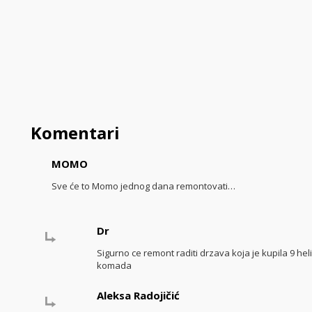
Komentari
MOMO
Sve će to Momo jednog dana remontovati…
Dr
Sigurno ce remont raditi drzava koja je kupila 9 hel
komada
Aleksa Radojičić