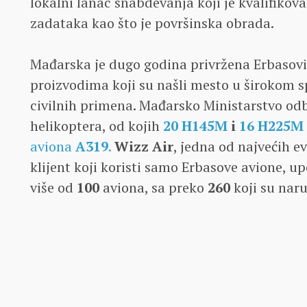
lokalni lanac snabdevanja koji je kvalifikov
zadataka kao što je površinska obrada.
Mađarska je dugo godina privržena Erbasovi
proizvodima koji su našli mesto u širokom 
civilnih primena. Mađarsko Ministarstvo od
helikoptera, od kojih
20 H145M
i
16 H225M
aviona
A319
.
Wizz Air
, jedna od najvećih e
klijent koji koristi samo Erbasove avione, up
više od
100
aviona, sa preko
260
koji su naru