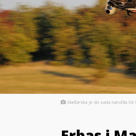
Mađarska je do sada naručila 36 
Erbas i M