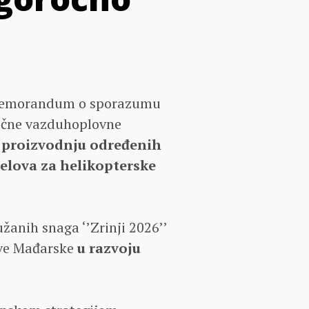
u Memorandum o sporazumu
ročne vazduhoplovne
a
proizvodnju određenih
elova za helikopterske
žanih snaga ‘’Zrinji 2026’’
eve Mađarske
u razvoju