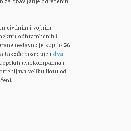
an za obavljanje određenih
m civilnim i vojnim
spektru odbrambenih i
brane nedavno je kupilo
36
a takođe poseduje i
dva
vropskih aviokompanija i
otrebljava veliku flotu od
čeni.