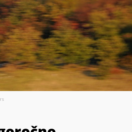
rs
ugoročno