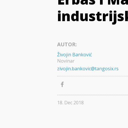
industrij
AUTOR:
Živojin Banković
Novinar
zivojin.bankovic@tangosix.rs
18. Dec 2018