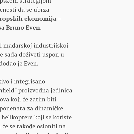
opskom strategijom
enosti da se ubrza
vropskih ekonomija
–
rsa
Bruno Even
.
i mađarskoj industrijskoj
će sada doživeti uspon u
odao je Even.
vo i integrisano
nfield“ proizvodna jedinica
va koji će zatim biti
ponenata za dinamičke
 helikoptere koji se koriste
će se takođe osloniti na