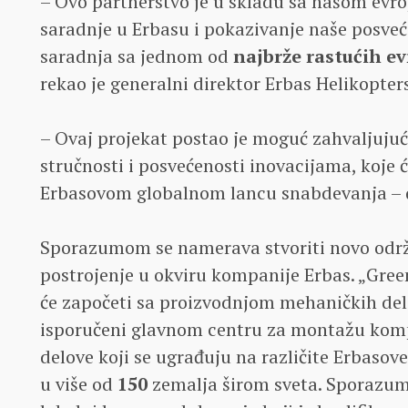
– Ovo partnerstvo je u skladu sa našom evr
saradnje u Erbasu i pokazivanje naše posveć
saradnja sa jednom od
najbrže rastućih e
rekao je generalni direktor Erbas Helikopte
– Ovaj projekat postao je moguć zahvaljujuć
stručnosti i posvećenosti inovacijama, koje 
Erbasovom globalnom lancu snabdevanja – d
Sporazumom se namerava stvoriti novo održi
postrojenje u okviru kompanije Erbas. „Gree
će započeti sa proizvodnjom mehaničkih delo
isporučeni glavnom centru za montažu kom
delove koji se ugrađuju na različite Erbasove
u više od
150
zemalja širom sveta. Sporazum 