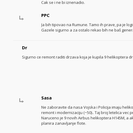
Cak se i ne bi iznenadio.
PPC
Ja bih tipovao na Rumune. Tamo ih prave, pa je logi
Gazele sigurno a za ostalo rekao bih ne baš gener
Dr
Sigurno ce remont raditi drzava koja je kupila 9 helikoptera d
Sasa
Ne zaboravite da nasa Vojska i Policija imaju heli
remont i modernizaciju (~50).. Taj broj letelica vec
Naruceno je 9 novih Airbus helikoptera H145M, a ak
planira zanavljanje flote.