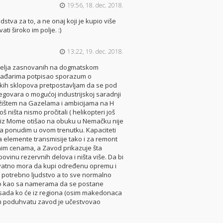
19:56, 18. dec. 2018.
tva za to, a ne onaj koji je kupio više
 široko im polje. :)
13:22, 19. dec. 2018.
pih želja zasnovanih na dogmatskom
 mađarima potpisao sporazum o
ičkih sklopova pretpostavljam da se pod
govara o mogućoj industrijskoj saradnji
ežištem na Gazelama i ambicijama na H
ništa nismo pročitali ( helikopteri još
neko iz Mome otišao na obuku u Nemačku nije
da ponudim u ovom trenutku. Kapaciteti
 elemente transmisije tako i za remont
im cenama, a Zavod prikazuje šta
vinu rezervnih delova i ništa više. Da bi
atno mora da kupi određenu opremu i
či potrebno ljudstvo a to sve normalno
isto kao sa namerama da se postane
E sada ko će iz regiona (osim makedonaca
om poduhvatu zavod je učestvovao