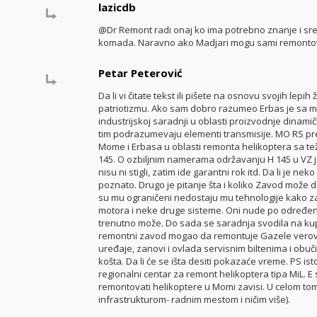
lazicdb
@Dr Remont radi onaj ko ima potrebno znanje i sreds
komada. Naravno ako Madjari mogu sami remontovati
Petar Peterović
Da li vi čitate tekst ili pišete na osnovu svojih le
patriotizmu. Ako sam dobro razumeo Erbas je sa
industrijskoj saradnji u oblasti proizvodnje dinam
tim podrazumevaju elementi transmisije. MO RS pre
Mome i Erbasa u oblasti remonta helikoptera sa t
145. O ozbiljnim namerama održavanju H 145 u VZ još 
nisu ni stigli, zatim ide garantni rok itd. Da li je 
poznato. Drugo je pitanje šta i koliko Zavod može 
su mu ograničeni nedostaju mu tehnologije kako za
motora i neke druge sisteme. Oni nude po određen
trenutno može. Do sada se saradnja svodila na kupo
remontni zavod mogao da remontuje Gazele verov
uređaje, zanovi i ovlada servisnim biltenima i obu
košta. Da li će se išta desiti pokazaće vreme. PS 
regionalni centar za remont helikoptera tipa MiL. 
remontovati helikoptere u Momi zavisi. U celom t
infrastrukturom- radnim mestom i ničim više).