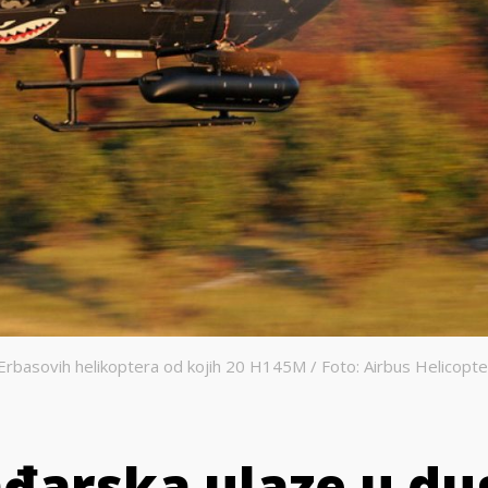
Erbasovih helikoptera od kojih 20 H145M / Foto: Airbus Helicopte
ađarska ulaze u d