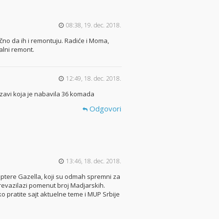
08:38, 19. dec. 2018.
čno da ih i remontuju. Radiće i Moma,
alni remont.
12:49, 18. dec. 2018.
rzavi koja je nabavila 36 komada
Odgovori
13:46, 18. dec. 2018.
koptere Gazella, koji su odmah spremni za
 prevazilazi pomenut broj Madjarskih.
o pratite sajt aktuelne teme i MUP Srbije